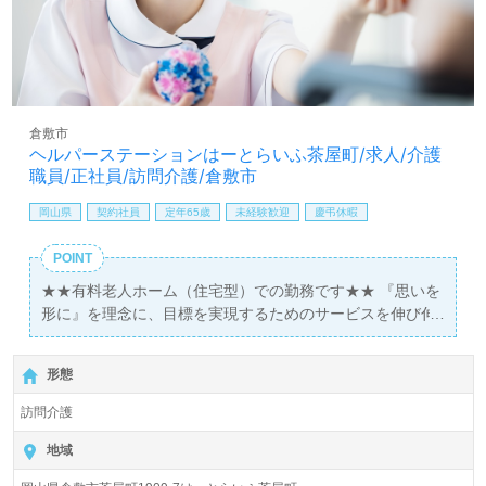
倉敷市
ヘルパーステーションはーとらいふ茶屋町/求人/介護
職員/正社員/訪問介護/倉敷市
岡山県
契約社員
定年65歳
未経験歓迎
慶弔休暇
POINT
★★有料老人ホーム（住宅型）での勤務です★★ 『思いを
形に』を理念に、目標を実現するためのサービスを伸び伸
びと暮らせる生活スペースの中で提供します！
形態
訪問介護
地域