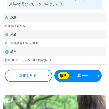
賞与3か月分でしっかり稼げます◎
住宅手当など各種手当充実、マイカー通勤ができて楽で
す。
形態
医療/福祉業界の正社員/パート求人探しは【ウィルオブ介
特別養護老人ホーム
護】＊求人情報収集、将来的に検討の方も遠慮なく＊
LINE、メール、お電話などご希望に応じてお問い合わせ/ご
地域
相談可能です。転職相談、求人紹介、年収交渉など完全無
岡山県倉敷市玉島1720-18
料サービスをご利用いただけます。＜非公開求人も取扱い
あり！＞"転職支援"のプロと一緒に転職活動！お問い合わ
給与
せお待ちしております。
月給185,000円～225,000円/賞与2回
無料
詳細を見る
お問合せ