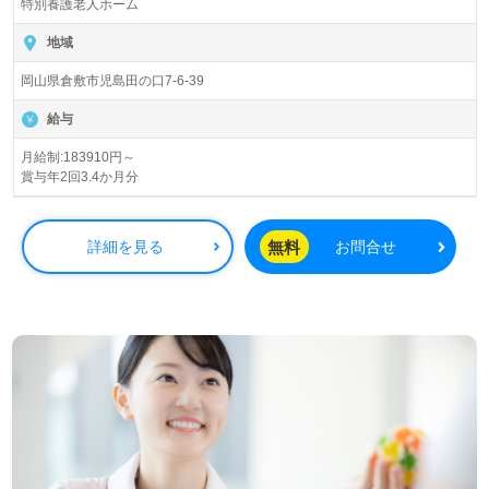
特別養護老人ホーム
全国の求人ご紹介！医療/福祉業界の正社員/パート求人探
地域
しは【ウィルオブ介護】＊求人情報収集、将来的検討の方
岡山県倉敷市児島田の口7-6-39
も遠慮なく＊
LINE、メール、お電話などご希望に応じてお問い合わせ/ご
給与
相談可能です。転職相談、求人紹介、年収交渉など完全無
料サービスをご利用いただけます。＜非公開求人も取扱い
月給制:183910円～
賞与年2回3.4か月分
あり！＞"転職支援"のプロと一緒に転職活動！お問い合わ
せお待ちしております。
無料
詳細を見る
お問合せ