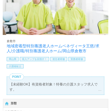
す。募集詳細等、担当コンサルタントよりご案内します。
お問い合わせも遠慮なくお願いします。
医療/福祉業界の正社員/パート求人探しは【ウィルオブ介
護】＊求人情報収集、将来的に検討の方も遠慮なく＊
LINE、メール、お電話などご希望に応じてお問い合わせ/ご
相談可能です。転職相談、求人紹介、年収交渉など完全無
料サービスをご利用いただけます。＜非公開求人も取扱い
倉敷市
あり！＞"転職支援"のプロと一緒に転職活動！お問い合わ
地域密着型特別養護老人ホームベネヴィータ王慈/求
せお待ちしております。
人/介護職/特別養護老人ホーム/岡山県倉敷市
岡山県
収入アップを目指す！
初任者研修
実務者研修
介護福祉士
POINT
【未経験OK】有資格者対象！特養の介護スタッフ求人で
す。
夜勤手当（7,000円/回）などの各種手当が充実◎
マイカー通勤OKなので通勤も楽々です◎
形態
資格支援制度を使いスキルアップを目指せる職場環境で
す！