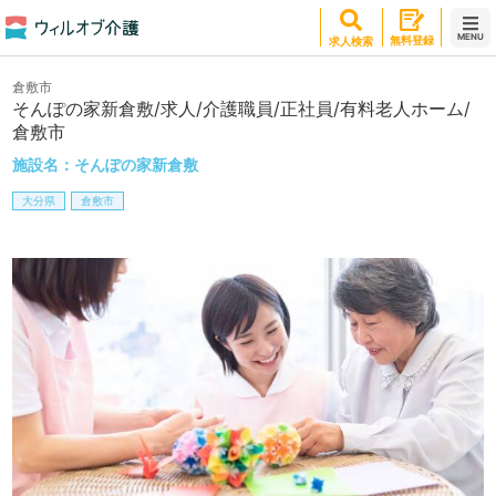
MENU
無料登録
求人検索
倉敷市
そんぽの家新倉敷/求人/介護職員/正社員/有料老人ホーム/
倉敷市
施設名：
そんぽの家新倉敷
大分県
倉敷市