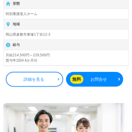
形態
歩15分。お車通勤可能です。
特別養護老人ホーム
入居定員29名（ユニット型/全室個室）『特別養護老人ホー
ムみどりの杜』水清会グループ/社会福祉法人薫風会（本
地域
部：岡山県倉敷市）様の運営です。岡山県を中心に特別養
岡山県倉敷市東塚1丁目12-3
護老人ホーム、ヘルパーステーション、デイサービス、シ
ョートステイ、介護付き有料老人ホーム、小規模多機能型
給与
居宅介護、グループホーム、サービス付き高齢者向け住
宅、看護小規模多機能型居宅介護、居宅介護支援事業を展
月給214,500円～229,500円
賞与年2回4.6か月分
開されています。
◎多職種、幅広い年代層の職員様が活躍中！小規模多機能
無料
詳細を見る
お問合せ
居宅介護、ショートステイ併設の事業所様！◎
看護助手や介護職経験のある方をお迎えします。特別養護
老人ホームでの勤務経験は問いません。手厚いOJT/研修制
度、風通し良く働きやすい職場環境、公正な給与制度/人事
考課も働くあなたのモチベーションに！『ご利用者様のお
役に立ちたい、少人数制で寄り添った介護支援を行いた
い』『介護知識や技術力を高めたい』『介護業界で人のこ
ころに残る仕事をしたい』『転職で収入アップを実現した
い、施設形態や環境を変えて働きたい』等の方も大歓迎で