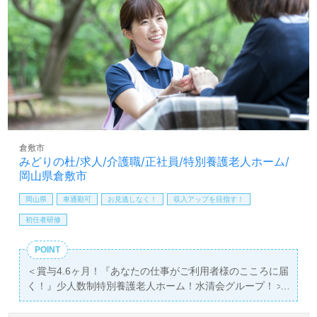
倉敷市
みどりの杜/求人/介護職/正社員/特別養護老人ホーム/
岡山県倉敷市
岡山県
車通勤可
お見逃しなく！
収入アップを目指す！
初任者研修
POINT
＜賞与4.6ヶ月！『あなたの仕事がご利用者様のこころに届
く！』少人数制特別養護老人ホーム！水清会グループ！＞
◎介護職/正社員募集◎【月給214,500円～229,500円】＊
国家資格介護福祉士有資格者向け求人＊『福田公園前』徒