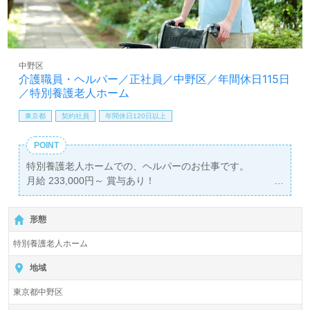
中野区
介護職員・ヘルパー／正社員／中野区／年間休日115日
／特別養護老人ホーム
東京都
契約社員
年間休日120日以上
POINT
特別養護老人ホームでの、ヘルパーのお仕事です。
月給 233,000円～ 賞与あり！
こちらの求人は人材紹介サービス『ウィルオブ介護』でご
紹介いたします。
形態
お気軽にご相談ください♪
特別養護老人ホーム
地域
東京都中野区