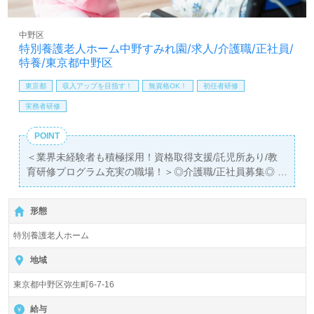
も遠慮なく＊
LINE、メール、お電話などご希望に応じてお問い合わせ/ご
中野区
相談可能です。転職相談、求人紹介、年収交渉など完全無
特別養護老人ホーム中野すみれ園/求人/介護職/正社員/
料サービスをご利用いただけます。＜非公開求人も取扱い
特養/東京都中野区
あり！＞"転職支援"のプロと一緒に転職活動！お問い合わ
せお待ちしております。
東京都
収入アップを目指す！
無資格OK！
初任者研修
実務者研修
POINT
＜業界未経験者も積極採用！資格取得支援/託児所あり/教
育研修プログラム充実の職場！＞◎介護職/正社員募集◎
【月給228,000円～337,000円/賞与2回】＊資格がこれから
の方もご応募可能＊『方南町駅』徒歩5分。
形態
入所定員84名（ユニット型/全室個室）『特別養護老人ホー
特別養護老人ホーム
ム中野すみれ園』 社会福祉法人すみれ福祉会（本部：兵庫
県明石市）様の運営です。岡山県、広島県、東京都を中心
地域
に介護老人保健施設、特別養護老人ホーム、居宅介護支援
東京都中野区弥生町6-7-16
事業を展開されています。
給与