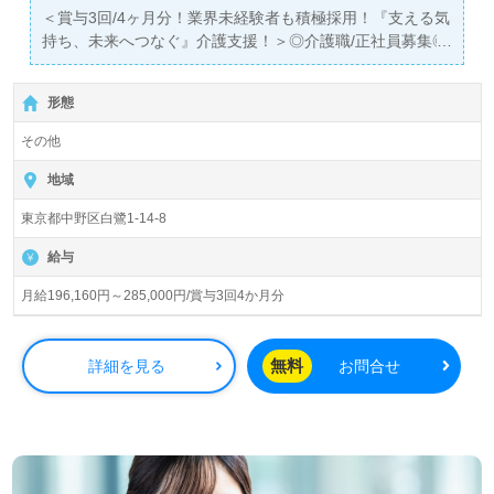
＜賞与3回/4ヶ月分！業界未経験者も積極採用！『支える気
持ち、未来へつなぐ』介護支援！＞◎介護職/正社員募集◎
【月給196,160円～285,000円】＊初任者研修以上有資格者
向け求人＊『鷺ノ宮駅』徒歩5分。
形態
入居定員20名『ケアハウスしらさぎ桜苑』社会福祉法人武
その他
蔵野療園（本部：東京都中野区）様の運営です。東京都を
中心に病院、訪問/通所介護、デイサービス、グループホー
地域
ム、特別養護老人ホーム、小規模多機能型居宅介護、軽費
東京都中野区白鷺1-14-8
老人ホーム（ケアハウス）、居宅介護支援事業を展開され
ています。『TOKYO働きやすい福祉の職場宣言』事業認証
給与
法人様です。
月給196,160円～285,000円/賞与3回4か月分
◎ご利用者様をチームで支える介護支援！訪問介護、デイ
サービス、小規模多機能型居宅介護、地域連携室併設の事
業所様！◎
無料
詳細を見る
お問合せ
看護助手や介護職経験のある方はもちろん、これから介護
職を目指される方も幅広く募集します。ケアハウスでの勤
務経験は問いません。一緒に働く仲間同士の支え合い、自
分の意見や気持ちが伝えやすい職場環境、家賃補助
（82,000円迄）や週休2日制の働きやすい勤務形態もうれ