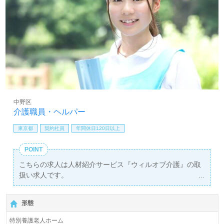
ん。 賞与あり 昇給あり
中野区
介護職員・ヘルパー
東京都
契約社員
年間休日120日以上
POINT
こちらの求人は人材紹介サービス『ウィルオブ介護』の取
扱い求人です。
詳細に関してお気軽にご相談ください♪
【無料】で皆さんの転職活動をサポートいたします。
形態
特別養護老人ホーム