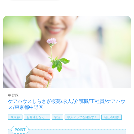
業所様！◎
看護助手や介護職経験のある方をお迎えします。ご利用者
様やご家族様から『感謝の言葉』も多く届く事業所様で
す。入社時研修～各種研修制度の充実、食事代補助等の手
厚い福利厚生、キャリアアップを目指せる環境整備もうれ
しいポイント！『ご利用者様のお役に立ちたい、資格/経験
を活かしたい』『働きながらキャリアアップを実現した
い、施設形態や環境を変えて仕事をしたい』等の方も大歓
迎です！募集詳細等、担当コンサルタントよりご案内しま
す。お問い合わせも遠慮なくお願いします。
全国の求人ご紹介！医療/福祉業界の正社員/パート求人探
しは【ウィルオブ介護】＊求人情報収集、将来的検討の方
も遠慮なく＊
LINE、メール、お電話などご希望に応じてお問い合わせ/ご
中野区
相談可能です。転職相談、求人紹介、年収交渉など完全無
ケアハウスしらさぎ桜苑/求人/介護職/正社員/ケアハウ
料サービスをご利用いただけます。＜非公開求人も取扱い
ス/東京都中野区
あり！＞"転職支援"のプロと一緒に転職活動！お問い合わ
せお待ちしております。
東京都
お見逃しなく！
駅近
収入アップを目指す！
初任者研修
POINT