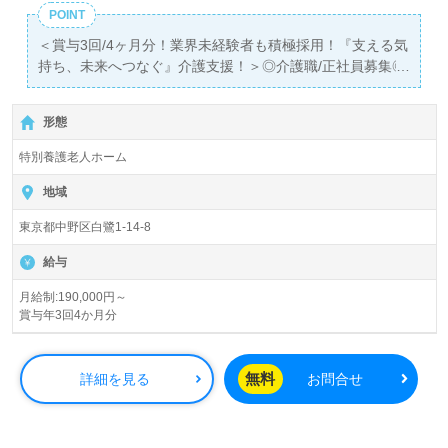
細をご案内します。
POINT
＜賞与3回/4ヶ月分！業界未経験者も積極採用！『支える気
全国の求人ご紹介！医療/福祉業界の正社員/パート仕事探
持ち、未来へつなぐ』介護支援！＞◎介護職/正社員募集◎
しは【ウィルオブ介護】＊求人情報収集、将来的に検討の
【月給190,000円～285,000円】＊初任者研修以上有資格者
方も遠慮なく＊
向け求人＊『鷺ノ宮駅』徒歩5分。
LINE、メール、お電話などご希望に応じてお問い合わせ/ご
形態
相談可能です。転職相談、求人紹介、年収交渉など完全無
入居定員20名『ケアハウスしらさぎ桜苑』社会福祉法人武
特別養護老人ホーム
料サービスをご利用いただけます。＜非公開求人も取扱い
蔵野療園（本部：東京都中野区）様の運営です。東京音を
あり！＞"転職支援"のプロと一緒に転職活動！お問い合わ
中心に病院、訪問/通所介護、デイサービス、グループホー
地域
せお待ちしております。
ム、特別養護老人ホーム、小規模多機能型居宅介護、軽費
東京都中野区白鷺1-14-8
老人ホーム（ケアハウス）、居宅介護支援事業を展開され
ています。『TOKYO働きやすい福祉の職場宣言』事業認証
給与
法人様です。
月給制:190,000円～
賞与年3回4か月分
◎ご利用者様をチームで支える！訪問介護、デイサービ
ス、小規模多機能型居宅介護、地域連携室併設の事業所
様！◎
無料
詳細を見る
お問合せ
看護助手や介護職経験のある方はもちろん、これから介護
職を目指される方も幅広く募集します。特別養護老人ホー
ムでの勤務経験は問いません。職員様それぞれの『らしさ
や強み』を活かし、みんな一緒に成長することを大切にさ