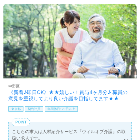
れるカルチャー、風通し良く、働きやすい環境面もうれし
いポイント！『介護職を通じてご利用者様、ご家族様のお
役に立ちたい』『介護知識や介護技術を高めたい』『働き
がいを感じながら仕事をしたい』『モチベーション高く働
きたい』『転職でキャリアチェンジ、施設形態や環境を変
えて働きたい』等の方も大歓迎です。募集詳細等、担当コ
ンサルタントよりご案内します。お問い合わせも遠慮なく
お願いします。
医療/福祉業界の正社員/パート求人探しは【ウィルオブ介
護】＊求人情報収集、将来的に検討の方も遠慮なく＊
LINE、メール、お電話などご希望に応じてお問い合わせ/ご
相談可能です。転職相談、求人紹介、年収交渉など完全無
中野区
料サービスをご利用いただけます。＜非公開求人も取扱い
《新着♪即日OK》★★嬉しい！賞与4ヶ月分♪ 職員の
あり！＞"転職支援"のプロと一緒に転職活動！お問い合わ
意見を重視してより良い介護を目指してます★★
せお待ちしております。
東京都
契約社員
年間休日120日以上
POINT
こちらの求人は人材紹介サービス『ウィルオブ介護』の取
扱い求人です。