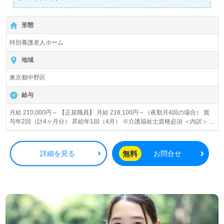
詳細に関してお気軽にご相談ください♪
【無料】で皆さんの転職活動をサポートいたします。
形態
特別養護老人ホーム
地域
東京都中野区
給与
月給 210,000円～ 【正規職員】 月給 218,100円～（夜勤月4回の場合） 賞
与年2回（計4ヶ月分） 昇給年1回（4月） ※介護福祉士資格必須 ＜内訳＞
基本給：180,000円 （経験加算あり。1年で約5,000円） 夜勤手当：4,000円/
回 住宅手当：10,000円（一律） ＜その他手当＞ 扶養手当：配偶者18,100円
22歳までの子・孫、60歳以上の父母・祖父母・特別障碍者4,000円 （配偶者
無料
詳細を見る
お問合せ
がいない場合は、22歳までの子・孫は18,100円） 交通費：上限月50,000円
【JOB型正規職員】 月給 200,000円～（夜勤月4回の場合） 賞与年2回（計2
ヶ月分）※業務成績による 昇給年1回（4月） ＜内訳＞ 基本給：160,000～
180,000円 （最終学歴による） 資格手当（介護福祉士）：10,000円 夜勤手
当：5,000円/回 住宅手当：10,000円（一律） ＜その他手当＞ 扶養手当：配
偶者18,100円 22歳までの子・孫、60歳以上の父母・祖父母・特別障碍者
4,000円 （配偶者がいない場合は、22歳までの子・孫は18,100円） 交通
費：上限月50,000円 ※試用期間 3ヶ月 正社員時と給与形態は変わりませ