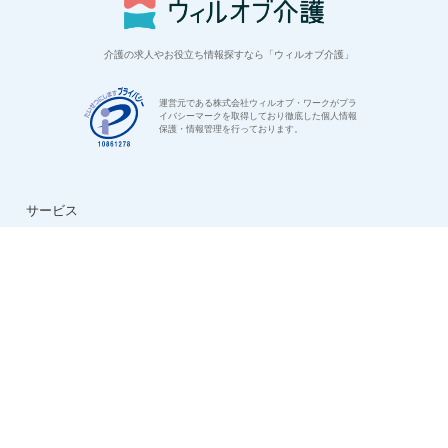
介護の求人やお役立ち情報探すなら「ウィルオブ介護」
運営元である株式会社ウィルオブ・ワークがプラ
イバシーマークを取得しており徹底した個人情報
保護・情報管理を行っております。
サービス
はじめての方へ
ご利用の流れ
よくある質問
特集：介護のお仕事
転職お役立ち情報
法人様用お問い合わせ
求人情報
ハイクラス求人特集
ケアマネ求人特集
生活相談員求人特集
看護助手求人特集
看護師求人特集
デイサービス求人特集