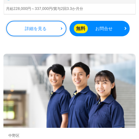
◎ぬくもりを感じる介護支援！『自分と自分の大切な人に
も入所してもらいたい』と思う介護支援を目指される事業
月給228,000円～337,000円/賞与2回3.3か月分
所様！◎
看護助手や介護職経験のある方はもちろん、これから介護
職を目指される方も幅広く募集します。特別養護老人ホー
無料
詳細を見る
お問合せ
ムでの勤務経験は問いません。明るく広々とした居室、充
実のOJT/各種研修プログラム、先輩職員様からのあたたか
なサポートもうれしいポイント！『ご利用者様のお役に立
ちたい、お一人おひとりに寄り添いたい』『資格/経験を活
かしたい、介護知識や技術力を高めたい』『転職でキャリ
アチェンジを実現したい、施設形態や環境を変えて働きた
い』等の方も大歓迎です！募集詳細等、担当コンサルタン
トよりご案内します。お問い合わせも遠慮なくお願いしま
す。
全国の求人ご紹介！医療/福祉業界の正社員/パート求人探
しは【ウィルオブ介護】＊求人情報収集、将来的に検討の
方も遠慮なく＊
LINE、メール、お電話などご希望に応じてお問い合わせ/ご
相談可能です。転職相談、求人紹介、年収交渉など完全無
料サービスをご利用いただけます。＜非公開求人も取扱い
中野区
あり！＞"転職支援"のプロと一緒に転職活動！お問い合わ