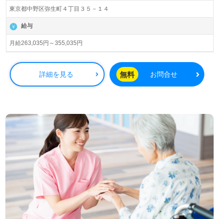
にサービス付き高齢者向け住宅、介護付き/住宅型有料老人
東京都中野区弥生町４丁目３５－１４
ホーム、全国95棟の『ドーミーイン』ビジネスホテル事
業、全国42棟のリゾートホテル事業、全国500か所以上の
給与
寮事業を展開されています。新規オープン予定事業所も
続々誕生予定！『食・住・泊』をテーマに『顧客第一』を
月給263,035円～355,035円
『会社の心』とされるプライム市場上場企業様です。
◎『最先端のAI見守りシステム、インカム、バイタルセン
無料
詳細を見る
お問合せ
サーの活用で業務を効率化！』笑顔になれるシニアライフ
をサポート！◎
看護助手や介護職経験のある方をお迎えします。ご利用者
様やご家族様から『感謝の言葉』も多く届く事業所様で
す。入社時研修～各種研修制度の充実、社員用住宅、食事
代補助等の手厚い福利厚生も嬉しいポイント！『ご利用者
様のお役に立ちたい、資格/経験を活かしたい』『働きがい
を感じながら仕事をしたい』『施設形態や環境を変えて仕
事をしたい』等の方も大歓迎です！募集詳細等、担当コン
サルタントよりご案内します。お問い合わせも遠慮なくお
願いします。
全国の求人ご紹介！医療/福祉業界の正社員/パート求人探
しは【ウィルオブ介護】＊求人情報収集、将来的検討の方