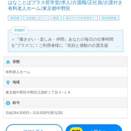
はなことばプラス哲学堂/求人/介護職/正社員/介護付き
せお待ちしております。
有料老人ホーム/東京都中野区
東京都
お見逃しなく！
駅近
収入アップを目指す！
初任者研修
POINT
＜『働きがい・楽しみ・仲間』あなたの毎日の仕事時間
を”プラス”に！ご利用者様に『笑顔と感動の介護支援
を！』ソニー・ライフケアグループ！＞◎介護職/正社員募
集◎【月給264,500円～319,500円/賞与2回】＊初任者研修
形態
以上有資格者向け求人＊
『東長崎駅』徒歩9分。
有料老人ホーム
入居定員75名（75室/全室個室）『はなことばプラス哲学
地域
堂』ソニー・ライフケアグループ/プラウドライフ株式会社
東京都中野区中野区江原町１丁目４−１８
（本社：神奈川県川崎市）様の運営です。神奈川県、東京
都、群馬県、新潟県、山形県、宮城県を中心に介護付き有
給与
料老人ホーム、住宅型有料老人ホーム、小規模多機能型居
宅介護、サービス付き高齢者向け住宅を展開されていま
月給264,500円～319,500円/賞与2回
す。