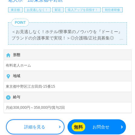
東京都
お見逃しなく！
駅近
収入アップを目指す！
初任者研修
POINT
＜お見逃しなく！ホテル/寮事業のノウハウを『ドーミー』
ブランドの介護事業で実現！＞◎介護職/正社員募集◎
【月給308,000円～358,000円/賞与2回】＊初任者研修以上
有資格者向け求人＊『沼袋駅』徒歩9分。
形態
入居定員85名（85室/全室個室）『ドーミー中野江古田』
有料老人ホーム
株式会社共立メンテナンス（本社：東京都千代田区）様の
運営です。従業員数5,939名以上、東京都、埼玉県を中心
地域
にサービス付き高齢者向け住宅、介護付き/住宅型有料老人
東京都中野区江古田四-15番15
ホーム、全国95棟の『ドーミーイン』ビジネスホテル事
業、全国42棟のリゾートホテル事業、全国500か所以上の
給与
寮事業を展開されています。新規オープン予定事業所も
続々誕生予定！『食・住・泊』をテーマに『顧客第一』を
月給308,000円～358,000円/賞与2回
『会社の心』とされるプライム市場上場企業様です。
◎ご利用者様の『やってみたいを引き出す多彩なアクティ
無料
詳細を見る
お問合せ
ビティ』。笑顔になれるシニアライフをサポートされる事