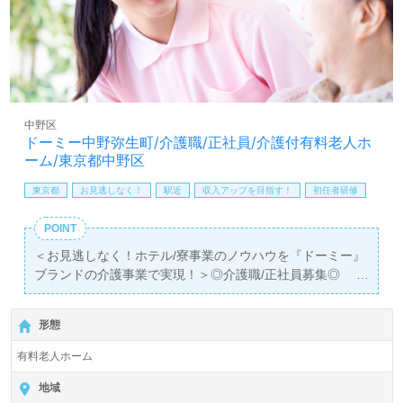
お願いします。
全国の求人ご紹介！医療/福祉業界の正社員/パート求人探
しは【ウィルオブ介護】＊求人情報収集、将来的に検討の
方も遠慮なく＊
LINE、メール、お電話などご希望に応じてお問い合わせ/ご
相談可能です。転職相談、求人紹介、年収交渉など完全無
中野区
料サービスをご利用いただけます。＜非公開求人も取扱い
ドーミー中野弥生町/介護職/正社員/介護付有料老人ホ
あり！＞"転職支援"のプロと一緒に転職活動！お問い合わ
ーム/東京都中野区
せお待ちしております。
東京都
お見逃しなく！
駅近
収入アップを目指す！
初任者研修
POINT
＜お見逃しなく！ホテル/寮事業のノウハウを『ドーミー』
ブランドの介護事業で実現！＞◎介護職/正社員募集◎
【月給263,035円～355,035円】＊初任者研修以上有資格者
向け求人＊『中野富士見町駅』徒歩7分。
形態
入居定員85名（85室/全室個室）『ドーミー中野弥生町』
有料老人ホーム
株式会社共立メンテナンス（本社：東京都千代田区）様の
運営です。従業員数5,939名以上、東京都、埼玉県を中心
地域