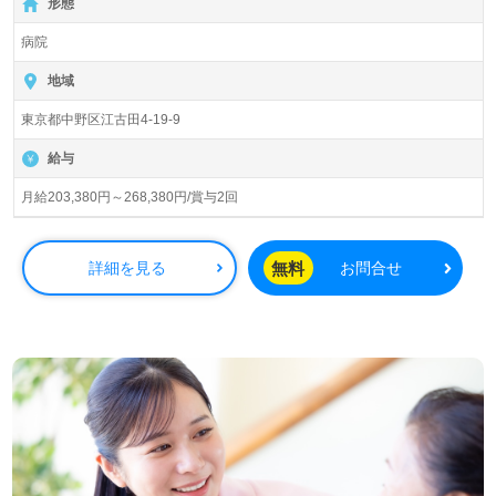
形態
与2回】『沼袋駅』徒歩12分。
病院
総病床数173床（一般病棟92床/療養病棟81床）『中野江古
田病院』社会福祉法人浄風園（本部：東京都中野区）様の
地域
運営です。東京都を中心に内科、外科、消化器外科、整形
東京都中野区江古田4-19-9
外科、循環器内科、消化器内科、糖尿病内科、泌尿器科、
耳鼻咽喉科、皮膚科、歯科、リハビリテーション科、救急
給与
科を専門とする病院を展開されています。
月給203,380円～268,380円/賞与2回
◎日勤帯のみの方も大歓迎！多職種、幅広い年代層の職員
様が活躍中！中野区と練馬区の境にある救急病院様！◎
看護助手や介護職経験のある方はもちろん、これから介護
無料
詳細を見る
お問合せ
職を目指される方も幅広く募集します。病院での勤務経験
は問いません。日勤時間帯は院内託児所完備（託児所利用
時は車通勤も可能）！うれしい2交代制勤務シフト、充実
のOJT/研修制度、先輩職員様からのあたたかなサポートも
うれしいポイント！『患者様のお役に立ちたい、資格/経験
を活かしたい、介護知識や技術力を高めたい』『働きがい
を感じながら仕事をしたい』『転職で施設形態や環境を変
えて働きたい』等の方も大歓迎です。募集詳細等、担当コ
ンサルタントよりご案内します。お問い合わせも遠慮なく