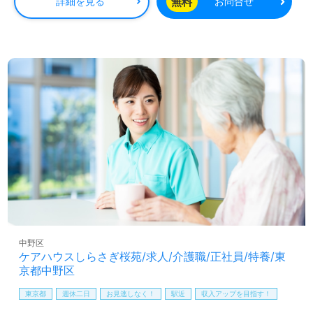
◎ご利用者様の『やりたいこと、行きたいところ、叶えた
無料
詳細を見る
お問合せ
いこと』を実現する『フリープラン』が大好評の事業所
様！◎
看護助手や介護職経験のある方をお迎えします。ご利用者
様の想いや希望『寄り添い、受け止め、そして実現す
る！』を大切にされている事業所様です。研修プログラム
（入社時、階層別、管理者、主任、ホーム長、ナース研
修）の他、施設ごとの各種研修プログラムも充実！『まず
やってみる！』を応援するカルチャー、穏やかで協力的な
職場環境もうれしいポイント！『ご利用者様のお役に立ち
たい、資格/経験を活かしたい』『自身のアイデアや経験を
活かせる創造性を発揮したい』『毎日の仕事時間を充実さ
せたい』『転職で施設形態や環境を変えて働きたい』等の
方も大歓迎です！次のステージは、ソニー・ライフケアグ
ループ様の一員として『笑顔と感動』をお届けしません
か。募集詳細等、担当コンサルタントよりご案内します。
お問い合わせも遠慮なくお願いします。
中野区
ケアハウスしらさぎ桜苑/求人/介護職/正社員/特養/東
【同時募集/積極採用エリア：東京都、神奈川県、埼玉県】
京都中野区
＊職種：介護職 ＊雇用形態：正社員 ＊資格：初任者研
修以上
東京都
週休二日
お見逃しなく！
駅近
収入アップを目指す！
ご希望エリアを担当コンサルタントへお伝えください。詳