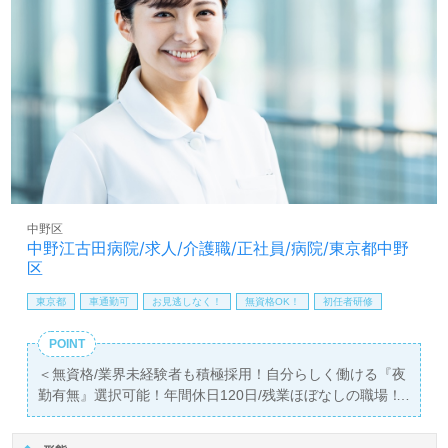
しいポイント！『ご利用者のお役に立ちたい、想いに寄り
添いたい』『働きがいを感じながら仕事をしたい』『仕事
を通じて成長したい』『介護職を通じて人のこころに残る
キャリアを描きたい』『転職で施設形態や環境を変えて働
きたい』等の方も大歓迎です。募集詳細等、担当コンサル
タントよりご案内します。お問い合わせも遠慮なくお願い
します。
医療/福祉業界の正社員/パート求人探しは【ウィルオブ介
護】＊求人情報収集、将来的に検討の方も遠慮なく＊
LINE、メール、お電話などご希望に応じてお問い合わせ/ご
中野区
相談可能です。転職相談、求人紹介、年収交渉など完全無
中野江古田病院/求人/介護職/正社員/病院/東京都中野
料サービスをご利用いただけます。＜非公開求人も取扱い
区
あり！＞"転職支援"のプロと一緒に転職活動！お問い合わ
せお待ちしております。
東京都
車通勤可
お見逃しなく！
無資格OK！
初任者研修
POINT
＜無資格/業界未経験者も積極採用！自分らしく働ける『夜
勤有無』選択可能！年間休日120日/残業ほぼなしの職場！
＞
◎看護助手/正社員募集◎【月給203,380円～268,380円/賞