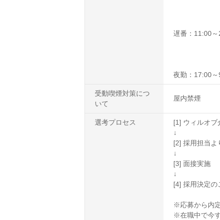
遅番：11:00～2
夜勤：17:00～9
受動喫煙対策につ
屋内禁煙
いて
選考プロセス
[1] ウィル
↓
[2] 採用担
↓
[3] 面接実施
↓
[4] 採用決定
※応募から内定
※在職中で今