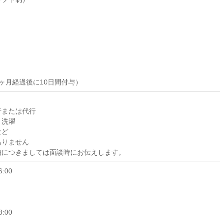
ヶ月経過後に10日間付与）
行または代行
、洗濯
など
ありません
細につきましては面談時にお伝えします。
:00
:00