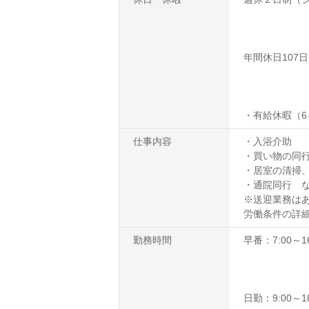
年間休日107日
・有給休暇（6
仕事内容
・入浴介助
・買い物の同
・居室の清掃
・通院同行 
※送迎業務は
労働条件の詳
勤務時間
早番：7:00～16
日勤：9:00～18