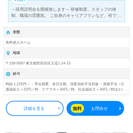
POINT
～採用説明会を開催致します～ 研修制度、スタッフの体
制、職場の雰囲気、 ご自身のキャリアプランなど、何でも
お気軽にご相談下さい。 参加予約は不要です。当日直接現
地にお越し下さい。 開催日：2018年10月9日(火)、10月11
形態
日(木) 時間：13:30～15:30 会場：東急ウェリナケア尾山台
（世田谷区玉堤1-24-15） 交通：東急大井町線 尾山台駅よ
有料老人ホーム
り徒歩16分 近隣の駅からバスをご利用の場合： 東急田園
都市線・大井町線 二子玉川駅より 多摩川駅行きバスで6
地域
分 東京都市大南入口バス停下車、徒歩2分 東急東横線 多
〒158-0087 東京都世田谷区玉堤1-24-15
摩川駅より 二子玉川駅行バスで4分 東京都市大南入口
バス停下車、徒歩2分 東急大井町線等々力駅より 玉堤循
給与
環・等々力駅行きバスで6分 東京都市大前バス停下車、
徒歩2分
時給 1,226円～ ・早出残業、休日出勤、深夜加給手当別途 ・資格手当（介
護福祉士＋20円／時、ケアマネ＋30円／時、社会福祉士＋30円／時ほか）
・交通費全額支給
無料
詳細を見る
お問合せ