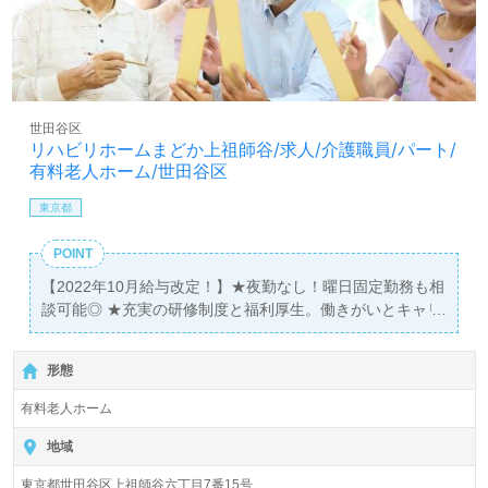
世田谷区
リハビリホームまどか上祖師谷/求人/介護職員/パート/
有料老人ホーム/世田谷区
東京都
POINT
【2022年10月給与改定！】★夜勤なし！曜日固定勤務も相
談可能◎ ★充実の研修制度と福利厚生。働きがいとキャリ
アアップの両立を目指せる職場です！ ★家事や育児と両立
しながら活躍するスタッフが多数★ ■施設見学も随時受付
形態
中。お気軽にお問い合わせください。
有料老人ホーム
地域
東京都世田谷区上祖師谷六丁目7番15号