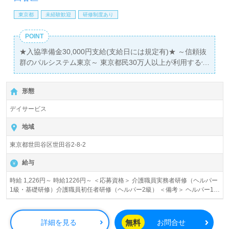
東京都
未経験歓迎
研修制度あり
POINT
★入協準備金30,000円支給(支給日には規定有)★ ～信頼抜
群のパルシステム東京～ 東京都民30万人以上が利用する信
頼の生協です。 生協と言えば、食品配送のイメージが強い
かもしれませんが、 実は都内で介護事業所を20以上運営し
形態
ているんです！
デイサービス
地域
東京都世田谷区世田谷2-8-2
給与
時給 1,226円～ 時給1226円～ ＜応募資格＞ 介護職員実務者研修（ヘルパー
1級・基礎研修）介護職員初任者研修（ヘルパー2級） ＜備考＞ ヘルパー1級
1,120円～、ヘルパー2級 1,110円～ 時給1226円～ ＜応募資格＞ 介護福祉士
時給1350円～ ＜応募資格＞ 送迎ドライバー兼任 ＜備考＞ 介護福祉士
時給1,400円～、ヘルパー2級 時給1,350円～、ヘルパー1級 時給1,370円
無料
詳細を見る
お問合せ
～