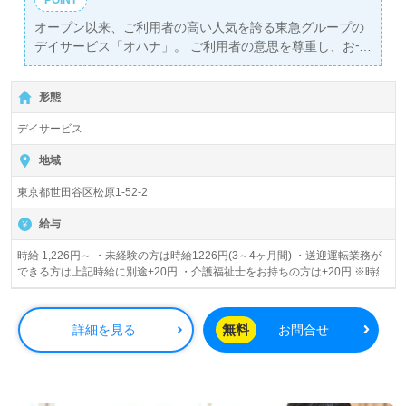
オープン以来、ご利用者の高い人気を誇る東急グループの
デイサービス「オハナ」。 ご利用者の意思を尊重し、お一
人おひとりに合わせたサービスのご提供を目指し、メンバ
ー募集しています！！ お気軽にお問い合わせください♪
形態
デイサービス
地域
東京都世田谷区松原1-52-2
給与
時給 1,226円～ ・未経験の方は時給1226円(3～4ヶ月間) ・送迎運転業務が
できる方は上記時給に別途+20円 ・介護福祉士をお持ちの方は+20円 ※時給
には処遇改善加算手当100円を含みます。 他、資格手当についてはお問い合
わせ下さい。
無料
詳細を見る
お問合せ