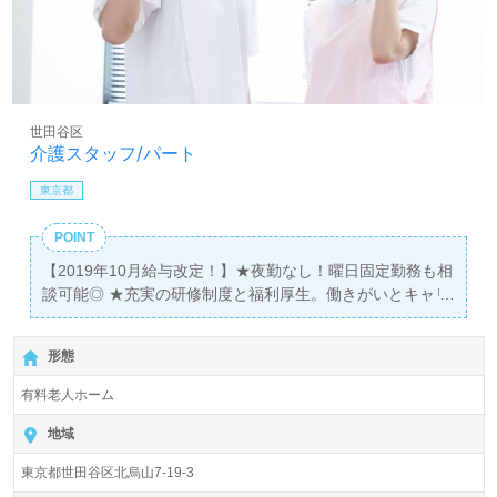
世田谷区
介護スタッフ/パート
東京都
POINT
【2019年10月給与改定！】★夜勤なし！曜日固定勤務も相
談可能◎ ★充実の研修制度と福利厚生。働きがいとキャリ
アアップの両立を目指せる職場です！ ★家事や育児と両立
しながら活躍するスタッフが多数★ ■施設見学も随時受付
形態
中。お気軽にお問い合わせください。
有料老人ホーム
地域
東京都世田谷区北烏山7-19-3