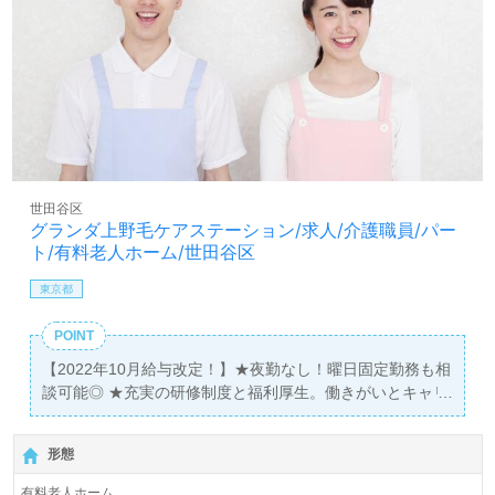
世田谷区
グランダ上野毛ケアステーション/求人/介護職員/パー
ト/有料老人ホーム/世田谷区
東京都
POINT
【2022年10月給与改定！】★夜勤なし！曜日固定勤務も相
談可能◎ ★充実の研修制度と福利厚生。働きがいとキャリ
アアップの両立を目指せる職場です！ ★家事や育児と両立
しながら活躍するスタッフが多数★ ■施設見学も随時受付
形態
中。お気軽にお問い合わせください。
有料老人ホーム