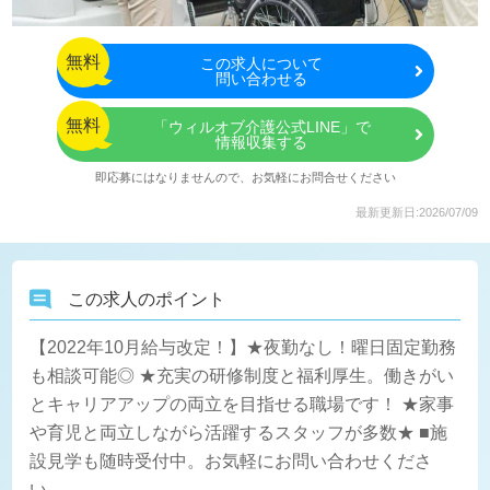
無料
この
求人について
問い合わせる
無料
「ウィルオブ介護公式LINE」で
情報収集する
即応募にはなりませんので、お気軽にお問合せください
最新更新日:2026/07/09
この求人のポイント
【2022年10月給与改定！】★夜勤なし！曜日固定勤務
も相談可能◎ ★充実の研修制度と福利厚生。働きがい
とキャリアアップの両立を目指せる職場です！ ★家事
や育児と両立しながら活躍するスタッフが多数★ ■施
設見学も随時受付中。お気軽にお問い合わせくださ
い。