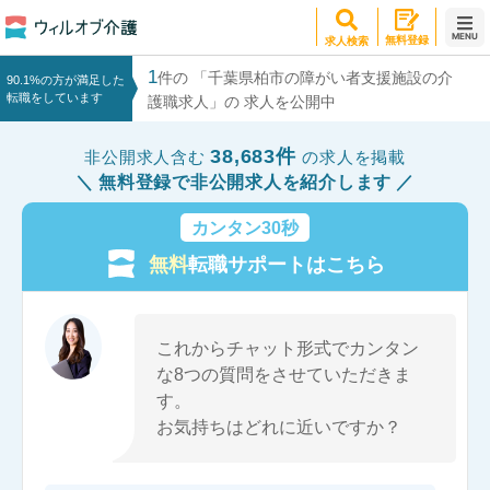
MENU
無料登録
求人検索
1
件の 「千葉県柏市の障がい者支援施設の介
90.1%の方が満足した
転職をしています
護職求人」の 求人を公開中
38,683件
非公開求人含む
の求人を掲載
無料登録で非公開求人を紹介します
カンタン30秒
無料
転職サポートはこちら
これからチャット形式でカンタン
な8つの質問をさせていただきま
す。
お気持ちはどれに近いですか？