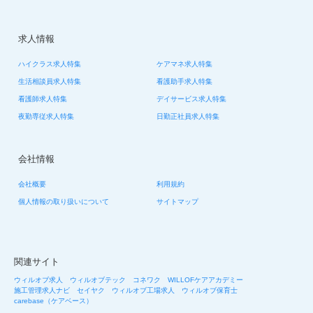
求人情報
ハイクラス求人特集
ケアマネ求人特集
生活相談員求人特集
看護助手求人特集
看護師求人特集
デイサービス求人特集
夜勤専従求人特集
日勤正社員求人特集
会社情報
会社概要
利用規約
個人情報の取り扱いについて
サイトマップ
関連サイト
ウィルオブ求人
ウィルオブテック
コネワク
WILLOFケアアカデミー
施工管理求人ナビ
セイヤク
ウィルオブ工場求人
ウィルオブ保育士
carebase（ケアベース）