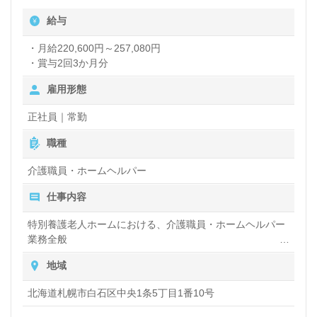
給与
・月給220,600円～257,080円
・賞与2回3か月分
雇用形態
正社員｜常勤
職種
介護職員・ホームヘルパー
仕事内容
特別養護老人ホームにおける、介護職員・ホームヘルパー
業務全般
入浴や排せつ、食事などの身体的サポートや、買い物や掃
地域
除、洗濯など日常生活のサポートなど
北海道札幌市白石区中央1条5丁目1番10号