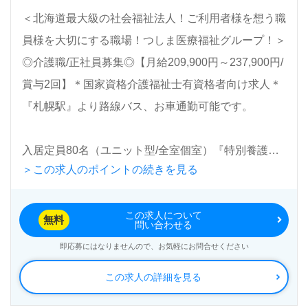
＜北海道最大級の社会福祉法人！ご利用者様を想う職
員様を大切にする職場！つしま医療福祉グループ！＞
◎介護職/正社員募集◎【月給209,900円～237,900円/
賞与2回】＊国家資格介護福祉士有資格者向け求人＊
『札幌駅』より路線バス、お車通勤可能です。
入居定員80名（ユニット型/全室個室）『特別養護老
＞この求人のポイントの続きを見る
人ホームノテきくすいの里』つしま医療福祉グルー
プ/社会福祉法人ノテ福祉会（本部：北海道札幌市）
この求人について
様の運営です。北海道を中心に特別養護老人ホーム、
無料
問い合わせる
訪問介護、訪問リハビリ、デイサービス、通所リハビ
即応募にはなりませんので、お気軽にお問合せください
リ、介護老人保健施設、介護付き有料老人ホーム、小
この求人の詳細を見る
規模多機能型居宅介護、グループホーム、看護小規模
多機能型居宅介護、障がい者支援、居宅介護支援事業