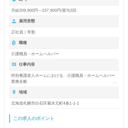
技術力を高めたい』『働きがいを感じながら仕事をし
たい』『転職で施設形態や環境を変えて働きたい』等
月給209,900円～237,900円/賞与2回
の方も大歓迎です。募集詳細等、担当コンサルタント
雇用形態
よりご案内します。お問い合わせも遠慮なくお願いし
正社員｜常勤
ます。
職種
介護職員・ホームヘルパー
医療/福祉業界の正社員/パート求人探しは【ウィルオ
仕事内容
ブ介護】＊求人情報収集、将来的に検討の方も遠慮な
く＊
特別養護老人ホームにおける、介護職員・ホームヘルパー
業務全般
LINE、メール、お電話などご希望に応じてお問い合
入浴や排せつ、食事などの身体的サポートや、買い物や掃
地域
わせ/ご相談可能です。転職相談、求人紹介、年収交
除、洗濯など日常生活のサポートなど
渉など完全無料サービスをご利用いただけます。＜非
北海道札幌市白石区菊水元町4条1-1-1
公開求人も取扱いあり！＞"転職支援"のプロと一緒に
この求人のポイント
転職活動！お問い合わせお待ちしております。