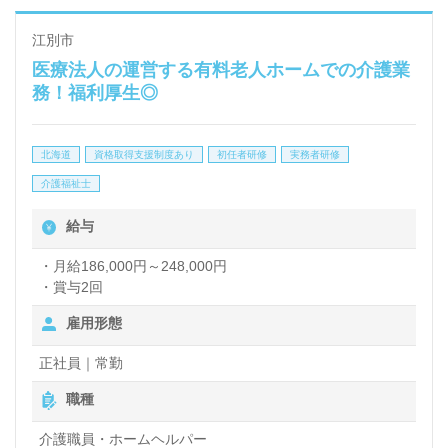
を展開されています。
江別市
医療法人の運営する有料老人ホームでの介護業
◎1階は地域共有スペース！ご利用者様、地域に暮ら
務！福利厚生◎
す高齢者様や介護に関わる方の『介護拠点』としての
役割を担う事業所様！◎
北海道
資格取得支援制度あり
初任者研修
実務者研修
看護助手や介護職経験のある方をお迎えします。特別
介護福祉士
養護老人ホームでの勤務経験は問いません。明るい職
給与
場環境、充実のOJT/各種研修制度、多彩なキャリア
パス、ICTの積極活用、ノーリフティングケア、働く
・月給186,000円～248,000円
・賞与2回
人がこころにゆとりを持ち、笑顔で安心して働ける職
雇用形態
場環境づくりもうれしいポイント！『ご利用者様お一
人おひとりに寄り添いたい』『最新の介護知識や技術
正社員｜常勤
力を身に着けたい』『働きがいを感じながら仕事をし
職種
たい、ご利用者様のお役に立てるキャリアを描きた
介護職員・ホームヘルパー