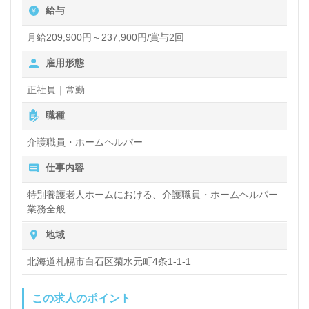
給与
たい』『メリハリつけて働きたい、勤務時間に充実
感、喜び、働きがいを感じながら仕事をしたい』『転
月給209,900円～237,900円/賞与2回
職で施設形態や環境を変えて働きたい』等の方も大歓
雇用形態
迎です。募集詳細等、担当コンサルタントよりご案内
正社員｜常勤
します。お問い合わせも遠慮なくお願いします。
職種
介護職員・ホームヘルパー
医療/福祉業界の正社員/パート求人探しは【ウィルオ
仕事内容
ブ介護】＊求人情報収集、将来的に検討の方も遠慮な
く＊
特別養護老人ホームにおける、介護職員・ホームヘルパー
業務全般
LINE、メール、お電話などご希望に応じてお問い合
入浴や排せつ、食事などの身体的サポートや、買い物や掃
地域
わせ/ご相談可能です。転職相談、求人紹介、年収交
除、洗濯など日常生活のサポートなど
渉など完全無料サービスをご利用いただけます。＜非
北海道札幌市白石区菊水元町4条1-1-1
公開求人も取扱いあり！＞"転職支援"のプロと一緒に
この求人のポイント
転職活動！お問い合わせお待ちしております。