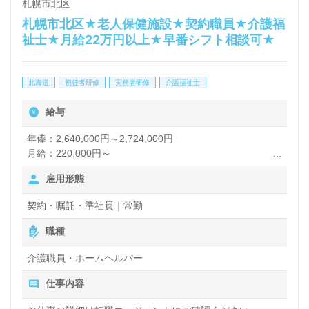
札幌市北区
札幌市北区★老人保健施設★契約職員★介護福
祉士★月給22万円以上★早番シフト相談可★
北海道
初任者研修
実務者研修
介護福祉士
給与
年俸：2,640,000円～2,724,000円
月給：220,000円～
雇用形態
【諸手当】
夜勤手当：7,000円/回（月4～5回程度）
契約・嘱託・準社員｜常勤
処遇改善加算：22,000円/月（年度ごとに見直しの可能性
有）
職種
住宅手当
寒冷地手当
介護職員・ホームヘルパー
賞与あり（実績4.7ヶ月）
仕事内容