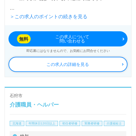
＞この求人のポイントの続きを見る
入居定員17名（8名、9名/2ユニット/全室個室）『札
幌蒼生会グループホーム栄町』
この求人について
社会福祉法人札幌蒼生会（本部：北海道札幌市）様の
無料
問い合わせる
運営です。北海道を中心に特別養護老人ホーム、デイ
即応募にはなりませんので、お気軽にお問合せください
サービス、小規模多機能型居宅介護、グループホー
この求人の詳細を見る
ム、居宅介護支援事業を展開されています。
◎デイサービス、小規模多機能、グループホーム、居
宅介護支援事務所併設の事業所様！◎
石狩市
介護職員・ヘルパー
看護助手や介護職経験のある方をお迎えします。グル
ープホームでの勤務経験は問いません。住宅手当、食
北海道
年間休日120日以上
初任者研修
実務者研修
介護福祉士
事手当（1食260円）等の手厚い福利厚生、自分らし
くいきいきと働ける職場環境もおすすめポイント！