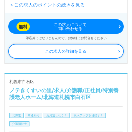
＞この求人のポイントの続きを見る
入居定員100名（従来型個室/多床室）『ぼだい樹』社
会医療法人共栄会（本部：北海道札幌市）様の運営で
この求人について
す。北海道を中心に病院、介護老人保健施設、デイケ
無料
問い合わせる
ア/ナイトケア、グループホーム、就労継続支援B型、
即応募にはなりませんので、お気軽にお問合せください
障がい者支援事業を展開されています。
この求人の詳細を見る
◎『地域と家庭の結びつき、健康増進と自立支援』を
大切に、ご利用者様の在宅復帰をサポートされる事業
所様！◎
札幌市白石区
ノテきくすいの里/求人/介護職/正社員/特別養
看護助手や介護職経験のある方をお迎えします。介護
護老人ホーム/北海道札幌市白石区
老人保健施設での勤務経験は問いません。幅広い年代
層の方が活躍中！手厚いOJT/研修制度、住宅手当等
北海道
車通勤可
お見逃しなく！
収入アップを目指す！
の手厚い福利厚生、風通し良く働きやすい環境面も嬉
介護福祉士
しいポイント！『ご利用者様の在宅復帰をサポートし