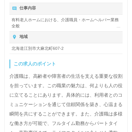
い』『転職で施設形態や環境を変えて働きたい』等の
仕事内容
方も大歓迎です。募集詳細等、担当コンサルタントよ
有料老人ホームにおける、介護職員・ホームヘルパー業務
りご案内します。お問い合わせも遠慮なくお願いしま
全般
す。
入浴や排せつ、食事などの身体的サポートや、買い物や掃
地域
除、洗濯など日常生活のサポートなど
北海道江別市大麻北町607-2
医療/福祉業界の正社員/パート求人探しは【ウィルオ
ブ介護】＊求人情報収集、将来的に検討の方も遠慮な
この求人のポイント
く＊
介護職は、高齢者や障害者の生活を支える重要な役割
LINE、メール、お電話などご希望に応じてお問い合
を担っています。この職業の魅力は、何よりも人の役
わせ/ご相談可能です。転職相談、求人紹介、年収交
に立てることにあります。具体的には、利用者とのコ
渉など完全無料サービスをご利用いただけます。＜非
ミュニケーションを通じて信頼関係を築き、心温まる
公開求人も取扱いあり！＞"転職支援"のプロと一緒に
瞬間を共にすることができます。また、介護職は多様
転職活動！お問い合わせお待ちしております。
な働き方が可能で、フルタイム勤務からパートタイ