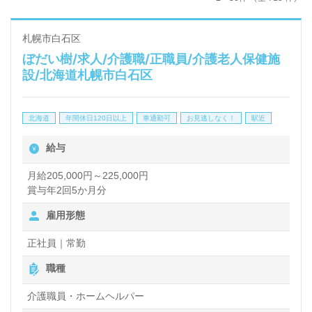
札幌市白石区
ぼだい樹/求人/介護職/正職員/介護老人保健施
設/北海道札幌市白石区
北海道
年間休日120日以上
車通勤可
お見逃しなく！
駅近
給与
月給205,000円～225,000円
賞与年2回5か月分
雇用形態
正社員｜常勤
職種
介護職員・ホームヘルパー