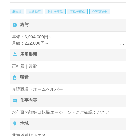
北海道
車通勤可
初任者研修
実務者研修
介護福祉士
給与
年俸：3,004,000円～
月給：222,000円～
雇用形態
【諸手当】
資格手当：12,000円
正社員｜常勤
処遇改善手当：20,000円
夜勤手当：4,000円／回（月5回程度）
職種
職能手当支給の場合あり
賞与あり
介護職員・ホームヘルパー
昇給あり
仕事内容
お仕事の詳細は転職エージェントにご確認ください
地域
北海道札幌市西区