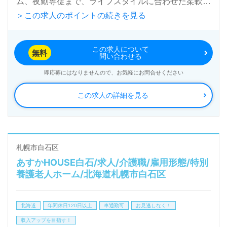
ム、夜勤専従まで、ライフスタイルに合わせた柔軟な
＞この求人のポイントの続きを見る
シフトが選択できます。これにより、家庭やプライベ
ートとの両立がしやすく、働きやすい環境が整ってい
この求人について
ます。さらに、業界の需要は高まっているため、安定
無料
問い合わせる
した雇用を得るチャンスも大きいです。介護のスキル
即応募にはなりませんので、お気軽にお問合せください
を磨くことでキャリアアップも期待できるため、長期
この求人の詳細を見る
的な成長を望む方にとっても魅力的な職種です。
札幌市白石区
あすかHOUSE白石/求人/介護職/雇用形態/特別
養護老人ホーム/北海道札幌市白石区
北海道
年間休日120日以上
車通勤可
お見逃しなく！
収入アップを目指す！