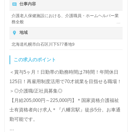
仕事内容
介護老人保健施設における、介護職員・ホームヘルパー業
務全般
入浴や排せつ、食事などの身体的サポート、買い物や掃
地域
除、洗濯など日常生活のサポートなど
北海道札幌市白石区川下577番地9
この求人のポイント
＜賞与5ヶ月！日勤帯の勤務時間は7時間！年間休日
125日！再雇用制度活用で70才就業を目指せる職場！
＞◎介護職/正社員募集◎
【月給205,000円～225,000円】＊国家資格介護福祉
士有資格者向け求人＊『八幡宮駅』徒歩5分。お車通
勤可能です。