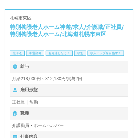
を展開されています。
札幌市東区
特別養護老人ホーム神遊/求人/介護職/正社員/
◎1階は地域共有スペース！ご利用者様、地域に暮ら
特別養護老人ホーム/北海道札幌市東区
す高齢者様や介護に関わる方の『介護拠点』としての
役割を担う事業所様！◎
北海道
車通勤可
お見逃しなく！
駅近
収入アップを目指す！
看護助手や介護職経験のある方をお迎えします。特別
給与
養護老人ホームでの勤務経験は問いません。明るい職
場環境、充実のOJT/各種研修制度、多彩なキャリア
月給218,000円～312,130円/賞与2回
パス、ICTの積極活用、ノーリフティングケア、働く
雇用形態
人がこころにゆとりを持ち、笑顔で安心して働ける職
正社員｜常勤
場環境づくりもうれしいポイント！『ご利用者様お一
職種
人おひとりに寄り添いたい』『最新の介護知識や技術
介護職員・ホームヘルパー
力を身に着けたい』『働きがいを感じながら仕事をし
たい、ご利用者様のお役に立てるキャリアを描きた
仕事内容