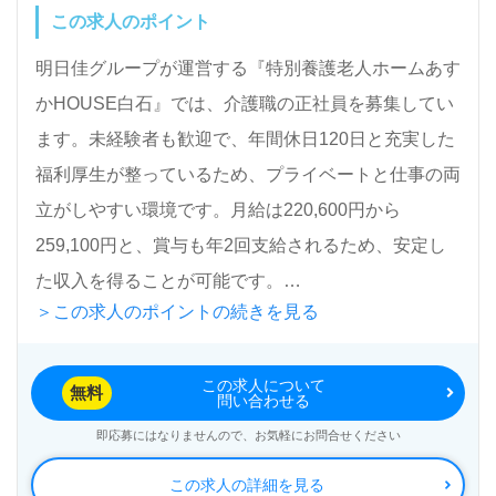
この求人のポイント
明日佳グループが運営する『特別養護老人ホームあす
かHOUSE白石』では、介護職の正社員を募集してい
ます。未経験者も歓迎で、年間休日120日と充実した
福利厚生が整っているため、プライベートと仕事の両
立がしやすい環境です。月給は220,600円から
259,100円と、賞与も年2回支給されるため、安定し
た収入を得ることが可能です。
＞この求人のポイントの続きを見る
この施設は入居定員100名の全室個室を完備してお
この求人について
り、穏やかな職場環境が魅力です。介護職としての経
無料
問い合わせる
験がない方でも、丁寧な研修プログラムが用意されて
即応募にはなりませんので、お気軽にお問合せください
いるため、専門知識を身につけながら成長できるチャ
この求人の詳細を見る
ンスがあります。また、看護助手や介護職の経験があ