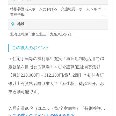
い』『転職で施設形態や環境を変えて働きたい』等の
特別養護老人ホームにおける、介護職員・ホームヘルパー
業務全般
方も大歓迎です。募集詳細等、担当コンサルタントよ
入浴や排せつ、食事などの身体的サポートや、買い物や掃
りご案内します。お問い合わせも遠慮なくお願いしま
地域
除、洗濯など日常生活のサポートなど
す。
北海道札幌市東区北三十九条東1-2-21
この求人のポイント
医療/福祉業界の正社員/パート求人探しは【ウィルオ
ブ介護】＊求人情報収集、将来的に検討の方も遠慮な
＜住宅手当等の福利厚生充実！再雇用制度活用で70
く＊
歳就業を目指せる職場！＞◎介護職/正社員募集◎
LINE、メール、お電話などご希望に応じてお問い合
【月給218,000円～312,130円/賞与2回】＊初任者研
わせ/ご相談可能です。転職相談、求人紹介、年収交
修以上有資格者向け求人＊『麻生駅』徒歩10分。お
渉など完全無料サービスをご利用いただけます。＜非
車通勤可能です。
公開求人も取扱いあり！＞"転職支援"のプロと一緒に
転職活動！お問い合わせお待ちしております。
入居定員90名（ユニット型/全室個室）『特別養護老
＞この求人のポイントの続きを見る