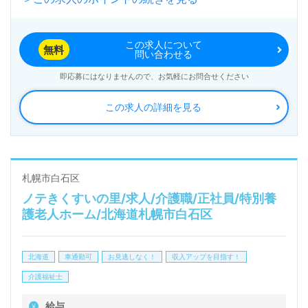
人ホーム神遊（かみゆ）』社会福祉法人企救樹（本
部：北海道札幌市）様の運営です。北海道を中心にシ
この求人について
ョートステイ、特別養護老人ホームを展開されていま
無料
問い合わせる
す。
即応募にはなりませんので、お気軽にお問合せください
この求人の詳細を見る
◎『あしたを笑顔で過ごすその為に』を真ん中に。ユ
ニット型で寄り添いの介護サポートを実現される事業
所様！◎
看護助手や介護職経験のある方をお迎えします。特別
札幌市白石区
ノテきくすいの里/求人/介護職/正社員/特別養
養護老人ホームでの勤務経験は問いません。幅広い年
護老人ホーム/北海道札幌市白石区
代層の方が活躍中！手厚いOJT/研修制度、職員様同
士のチームワーク、働きやすい環境面もうれしいポイ
北海道
車通勤可
お見逃しなく！
収入アップを目指す！
ント！『ご利用者様お一人おひとりに寄り添いたい、
介護福祉士
笑顔を大切に介護サポートを行いたい』『介護知識や
給与