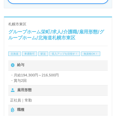
る方も歓迎されており、幅広い応募者に対して柔軟な
採用を行っています。
札幌市東区
グループホーム栄町/求人/介護職/雇用形態/グ
『人にやさしいケア』を実現するための職場で、入居
ループホーム/北海道札幌市東区
者様のお役に立ちたいという思いを持つ方には最適な
環境です。転職を考えている方や、働き方を変えたい
北海道
車通勤可
駅近
収入アップを目指す！
無資格OK！
方にとっても、新しいスタートを切るためのサポート
給与
が充実しています。求人詳細や選考フローについて
は、担当コンサルタントが親切にご案内しますので、
・月給194,300円～216,500円
・賞与2回
ぜひお気軽にお問い合わせください。
雇用形態
さらに、医療・福祉業界の求人はウィルオブ介護にお
正社員｜常勤
任せ。LINEやメール、お電話での相談も受け付けて
職種
おり、転職支援が完全無料で提供されています。非公