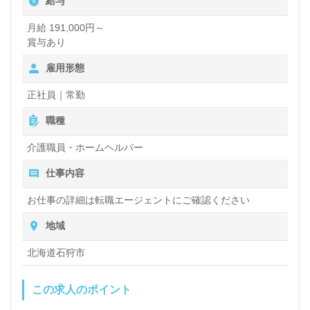
給与
『介護職経験を活かし、ご利用者様のお役に立ちた
月給 191,000円～
い』『認知症関連の資格取得を目指している、専門性
賞与あり
を高めたい』『少人数制で寄り添った介護支援を実現
雇用形態
したい』『豊富なキャリアパス、今後のキャリアが思
正社員｜常勤
い描ける職場で働きたい』『環境を変えて働きたい』
職種
等の方も大歓迎です。
介護職員・ホームヘルパー
働き方や選考フロー等、担当コンサルタントよりご案
仕事内容
内します。お問い合わせも遠慮なくお願いします。
お仕事の詳細は転職エージェントにご確認ください
医療/福祉業界の正社員/パート求人探しは【ウィルオ
地域
ブ介護】＊求人情報収集、将来的に検討の方も遠慮な
北海道石狩市
く＊
LINE、メール、お電話などご希望に応じてお問い合
この求人のポイント
わせ/ご相談可能です。転職相談、求人紹介、年収交