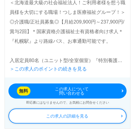
＜北海道最大級の社会福祉法人！ご利用者様を想う職
員様を大切にする職場！つしま医療福祉グループ！＞
◎介護職/正社員募集◎【月給209,900円～237,900円/
賞与2回】＊国家資格介護福祉士有資格者向け求人＊
『札幌駅』より路線バス、お車通勤可能です。
入居定員80名（ユニット型/全室個室）『特別養護老
＞この求人のポイントの続きを見る
人ホームノテきくすいの里』つしま医療福祉グルー
プ/社会福祉法人ノテ福祉会（本部：北海道札幌市）
この求人について
様の運営です。北海道を中心に特別養護老人ホーム、
無料
問い合わせる
訪問介護、訪問リハビリ、デイサービス、通所リハビ
即応募にはなりませんので、お気軽にお問合せください
リ、介護老人保健施設、介護付き有料老人ホーム、小
この求人の詳細を見る
規模多機能型居宅介護、グループホーム、看護小規模
多機能型居宅介護、障がい者支援、居宅介護支援事業