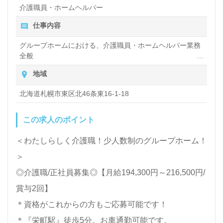
介護職員・ホームヘルパー
開求人の取り扱いもあり、あなたの理想の職場を見つ
仕事内容
けるための力強いパートナーとしてサポートします。
グループホームにおける、介護職員・ホームヘルパー業務
今すぐお問い合わせをお待ちしております。
全般
入浴や排せつ、食事などの身体的サポートや、買い物や掃
地域
除、洗濯など日常生活のサポートなど
北海道札幌市東区北46条東16-1-18
この求人のポイント
＜わたしらしく介護職！少人数制のグループホーム！
＞
◎介護職/正社員募集◎【月給194,300円～216,500円/
賞与2回】
＊資格がこれからの方もご応募可能です！
＊『栄町駅』徒歩5分。お車通勤可能です。