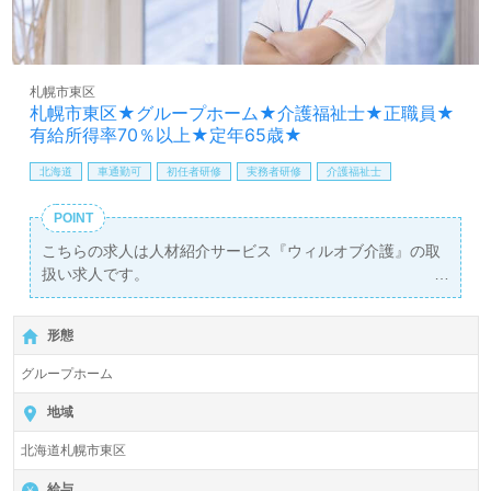
札幌市東区
札幌市東区★グループホーム★介護福祉士★正職員★
有給所得率70％以上★定年65歳★
北海道
車通勤可
初任者研修
実務者研修
介護福祉士
POINT
こちらの求人は人材紹介サービス『ウィルオブ介護』の取
扱い求人です。
詳細に関してお気軽にご相談ください♪
【無料】で皆さんの転職活動をサポートいたします。
形態
グループホーム
地域
北海道札幌市東区
給与