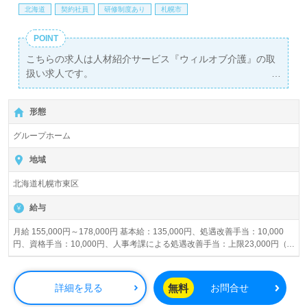
北海道
契約社員
研修制度あり
札幌市
POINT
こちらの求人は人材紹介サービス『ウィルオブ介護』の取
扱い求人です。
詳細に関してお気軽にご相談ください♪
【無料】で皆さんの転職活動をサポートいたします。
形態
グループホーム
地域
北海道札幌市東区
給与
月給 155,000円～178,000円 基本給：135,000円、処遇改善手当：10,000
円、資格手当：10,000円、人事考課による処遇改善手当：上限23,000円（4
月と5月は支給なし）、夜勤手当：4,500円/回 賞与あり 昇給あり
無料
詳細を見る
お問合せ