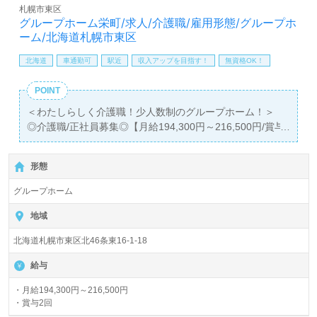
札幌市東区
グループホーム栄町/求人/介護職/雇用形態/グループホ
ーム/北海道札幌市東区
北海道
車通勤可
駅近
収入アップを目指す！
無資格OK！
POINT
＜わたしらしく介護職！少人数制のグループホーム！＞
◎介護職/正社員募集◎【月給194,300円～216,500円/賞与
2回】
＊資格がこれからの方もご応募可能です！
形態
＊『栄町駅』徒歩5分。お車通勤可能です。
グループホーム
入居定員17名（8名、9名/2ユニット/全室個室）『札幌蒼生
会グループホーム栄町』
地域
社会福祉法人札幌蒼生会（本部：北海道札幌市）様の運営
北海道札幌市東区北46条東16-1-18
です。北海道を中心に特別養護老人ホーム、デイサービ
ス、小規模多機能型居宅介護、グループホーム、居宅介護
給与
支援事業を展開されています。
・月給194,300円～216,500円
・賞与2回
◎デイサービス、小規模多機能、グループホーム、居宅介