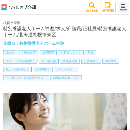
MENU
無料登録
求人検索
札幌市東区
特別養護老人ホーム神遊/求人/介護職/正社員/特別養護老人
ホーム/北海道札幌市東区
施設名：
特別養護老人ホーム神遊
北海道
札幌市東区
車通勤可
お見逃しなく！
駅近
収入アップを目指す！
初任者研修
実務者研修
介護福祉士
住宅手当
魅力の福利厚生！
OJT充実！
ブランクOK！
コンサルタントおすすめ求人！
積極採用企業・法人