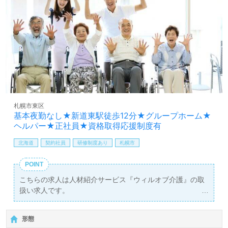
札幌市東区
基本夜勤なし★新道東駅徒歩12分★グループホーム★
ヘルパー★正社員★資格取得応援制度有
北海道
契約社員
研修制度あり
札幌市
POINT
こちらの求人は人材紹介サービス『ウィルオブ介護』の取
扱い求人です。
詳細に関してお気軽にご相談ください♪
【無料】で皆さんの転職活動をサポートいたします。
形態