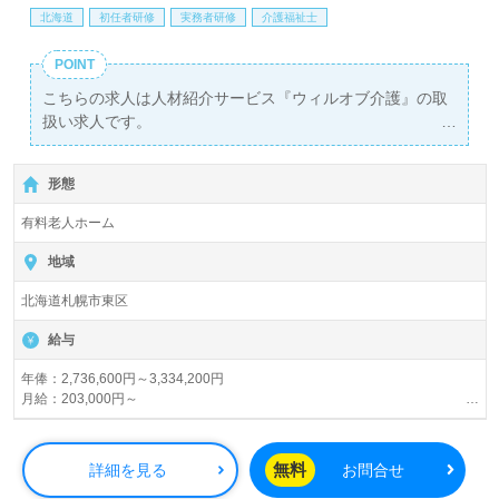
北海道
初任者研修
実務者研修
介護福祉士
POINT
こちらの求人は人材紹介サービス『ウィルオブ介護』の取
扱い求人です。
詳細に関してお気軽にご相談ください♪
【無料】で皆さんの転職活動をサポートいたします。
形態
有料老人ホーム
地域
北海道札幌市東区
給与
年俸：2,736,600円～3,334,200円
月給：203,000円～
【諸手当】
夜勤手当：5,000円/回(月4～5回)
無料
詳細を見る
お問合せ
処遇加算手当：16,000円～24,000円
住宅手当：3,000円～13,000円