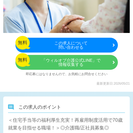
無料
この
求人について
問い合わせる
無料
「ウィルオブ介護公式LINE」で
情報収集する
即応募にはなりませんので、お気軽にお問合せください
最新更新日:2026/05/21
この求人のポイント
＜住宅手当等の福利厚生充実！再雇用制度活用で70歳
就業を目指せる職場！＞◎介護職/正社員募集◎