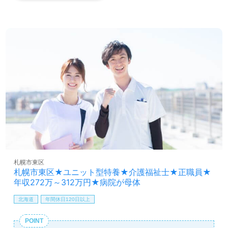
扶養手当：3,000円（配偶者）/5,000円（子ども）
賞与あり
昇給あり
札幌市東区
札幌市東区★ユニット型特養★介護福祉士★正職員★
年収272万～312万円★病院が母体
北海道
年間休日120日以上
POINT