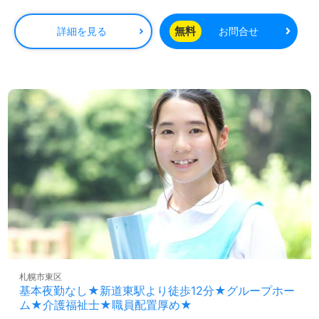
護支援事務所併設の事業所様！◎
看護助手や介護職経験のある方をお迎えします。グループ
無料
詳細を見る
お問合せ
ホームでの勤務経験は問いません。住宅手当、食事手当
（1食260円）等の手厚い福利厚生、自分らしくいきいきと
働ける職場環境もおすすめポイント！
『介護職経験を活かし、ご利用者様のお役に立ちたい』
『認知症関連の資格取得を目指している、専門性を高めた
い』『少人数制で寄り添った介護支援を実現したい』『豊
富なキャリアパス、今後のキャリアが思い描ける職場で働
きたい』『環境を変えて働きたい』等の方も大歓迎です。
働き方や選考フロー等、担当コンサルタントよりご案内し
ます。お問い合わせも遠慮なくお願いします。
医療/福祉業界の正社員/パート求人探しは【ウィルオブ介
護】＊求人情報収集、将来的に検討の方も遠慮なく＊
LINE、メール、お電話などご希望に応じてお問い合わせ/ご
相談可能です。転職相談、求人紹介、年収交渉など完全無
料サービスをご利用いただけます。＜非公開求人も取扱い
あり！＞"転職支援"のプロと一緒に転職活動！お問い合わ
札幌市東区
せお待ちしております。
基本夜勤なし★新道東駅より徒歩12分★グループホー
ム★介護福祉士★職員配置厚め★