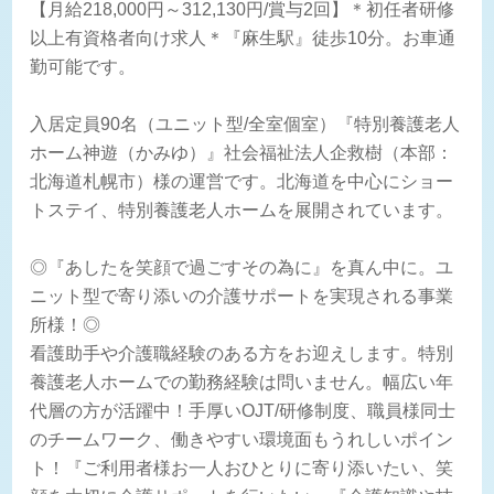
【月給218,000円～312,130円/賞与2回】＊初任者研修
以上有資格者向け求人＊『麻生駅』徒歩10分。お車通
勤可能です。
入居定員90名（ユニット型/全室個室）『特別養護老人
ホーム神遊（かみゆ）』社会福祉法人企救樹（本部：
北海道札幌市）様の運営です。北海道を中心にショー
トステイ、特別養護老人ホームを展開されています。
◎『あしたを笑顔で過ごすその為に』を真ん中に。ユ
ニット型で寄り添いの介護サポートを実現される事業
所様！◎
看護助手や介護職経験のある方をお迎えします。特別
養護老人ホームでの勤務経験は問いません。幅広い年
代層の方が活躍中！手厚いOJT/研修制度、職員様同士
のチームワーク、働きやすい環境面もうれしいポイン
ト！『ご利用者様お一人おひとりに寄り添いたい、笑