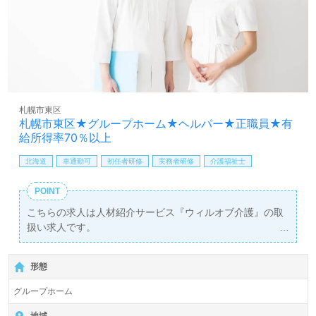
札幌市東区
札幌市東区★グループホーム★ヘルパー★正職員★有
給所得率70％以上
北海道
車通勤可
初任者研修
実務者研修
介護福祉士
POINT
こちらの求人は人材紹介サービス『ウィルオブ介護』の取
扱い求人です。
詳細に関してお気軽にご相談ください♪
無料で皆さんの転職活動をサポートいたします。
形態
グループホーム
地域