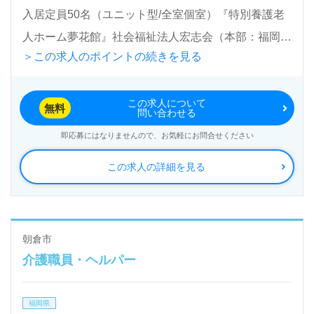
入居定員50名（ユニット型/全室個室）『特別養護老
人ホーム夢花館』社会福祉法人宏志会（本部：福岡県
＞この求人のポイントの続きを見る
朝倉市）様の運営です。福岡県を中心に特別養護老人
ホーム、介護老人保健施設、デイサービス、ショート
この求人について
ステイ、グループホーム、小規模多機能、居宅介護支
無料
問い合わせる
援事業を展開されています。
即応募にはなりませんので、お気軽にお問合せください
この求人の詳細を見る
◎モットーは『精神誠意』『よく考え、あきらめない
介護サービス』の提供を目指して◎
看護助手や介護職経験のある方をお迎えします。幅広
い年代層の職員様が活躍中の職場です。特別養護老人
朝倉市
介護職員・ヘルパー
ホームでの勤務経験は問いません。『ご利用者様のお
役に立ちたい』『介護知識、技術力を高めたい』『転
福岡県
職で働く環境を変えて働きたい』『やりがい、収入面