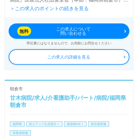
＞この求人のポイントの続きを見る
の運営です。福岡県を中心に整形外科、循環器内科、
内科、消化器内科、健診/人間ドックを専門とする病
この求人について
院、介護老人保健施設、デイサービス、訪問看護ステ
無料
問い合わせる
ーション、居宅介護支援事業を展開されています。
即応募にはなりませんので、お気軽にお問合せください
この求人の詳細を見る
◎ご希望の働き方（扶養内、勤務日数、時間、曜日）
等、担当コンサルタントへお伝えください◎
看護助手や介護職経験のある方はもちろん、これから
看護助手を目指される方も幅広く募集します。『明る
朝倉市
甘木病院/求人/介看護助手/パート/病院/福岡県
く、笑顔で患者様お一人おひとりを大切に』をモット
朝倉市
ーにされている病院様です。仕事を通じて成長できる
OJT、豊富な研修プログラムもおすすめポイント！
福岡県
収入アップを目指す！
無資格OK！
初任者研修
『患者様に寄り添いたい』『日勤で介護職に携わりた
実務者研修
い』『週3回だけ働きたい』『曜日を固定して働きた