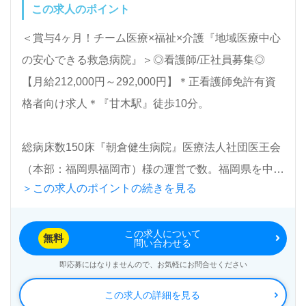
この求人のポイント
わせ/ご相談可能です。転職相談、求人紹介、年収交
渉など完全無料サービスをご利用いただけます。＜非
＜賞与4ヶ月！チーム医療×福祉×介護『地域医療中心
公開求人も取扱いあり！＞"転職支援"のプロと一緒に
の安心できる救急病院』＞◎看護師/正社員募集◎
転職活動！お問い合わせお待ちしております。
【月給212,000円～292,000円】＊正看護師免許有資
格者向け求人＊『甘木駅』徒歩10分。
総病床数150床『朝倉健生病院』医療法人社団医王会
（本部：福岡県福岡市）様の運営で数。福岡県を中心
＞この求人のポイントの続きを見る
に内科、外科、整形外科、形成外科、脳神経外科、循
環器内科、消化器外科、消化器内科、放射線科、耳鼻
この求人について
いんこう科、リハビリテーション科、泌尿器科皮膚科
無料
問い合わせる
等を専門とする病院を展開されています。
即応募にはなりませんので、お気軽にお問合せください
この求人の詳細を見る
◎手厚い福利厚生、院内託児所も完備！『患者様に寄