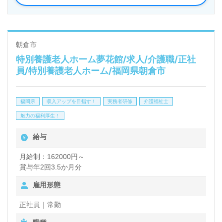
介護職を目指される方も幅広く募集します。『日勤で
介護職に携わりたい』『週3回だけ働きたい』『曜日
を固定して働きたい』『将来的には正社員を目指した
朝倉市
特別養護老人ホーム夢花館/求人/介護職/正社
い』等の方も大歓迎の職場です。中途入社の方もすぐ
員/特別養護老人ホーム/福岡県朝倉市
になじんでいただける温かな職場環境がございます。
手厚い福利厚生等、担当コンサルタントよりご案内し
福岡県
収入アップを目指す！
実務者研修
介護福祉士
ます。お問い合わせも遠慮なくお願いします。
魅力の福利厚生！
給与
全国の求人ご紹介！医療/福祉業界の正社員/パート求
人探しは【ウィルオブ介護】＊求人情報収集、将来的
月給制：162000円～
賞与年2回3.5か月分
に検討の方も遠慮なく＊
雇用形態
LINE、メール、お電話などご希望に応じてお問い合
わせ/ご相談可能です。転職相談、求人紹介、年収交
正社員｜常勤
渉など完全無料サービスをご利用いただけます。＜非