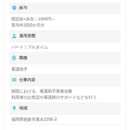
給与
い』『夜勤帯のパートで働きたい』『将来的には正社
員を目指したい』等の方も大歓迎の職場です！手厚い
固定給+歩合：1000円～
賞与年2回2か月分
福利厚生や働き方等、担当コンサルタントよりご案内
雇用形態
します。お問い合わせも遠慮なくお願いします。
パート｜フルタイム
全国の求人ご紹介！医療/福祉業界の正社員/パート求
職種
人探しは【ウィルオブ介護】＊求人情報収集、将来的
看護助手
に検討の方も遠慮なく＊
仕事内容
LINE、メール、お電話などご希望に応じてお問い合
病院における、看護助手業務全般
わせ/ご相談可能です。転職相談、求人紹介、年収交
利用者のお世話や看護師のサポートなどを行う
渉など完全無料サービスをご利用いただけます。＜非
地域
公開求人も取扱いあり！＞"転職支援"のプロと一緒に
福岡県朝倉市屋永2295-2
転職活動！お問い合わせお待ちしております。