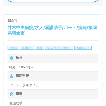
り添いながら』わたしのキャリアはココで輝く！◎
看護師としてて臨床経験の経験のある方をお迎えしま
す。病院での勤務経験は問いません。『仕事に集中で
朝倉市
甘木中央病院/求人/看護助手/パート/病院/福岡
きる、学びが多い、充実している』等のお声も届く事
県朝倉市
業所様です。2交代制勤務シフト、仕事に集中できる
環境面もおすすめポイント！『患者様お役に立ちた
福岡県
車通勤可
駅近
収入アップを目指す！
無資格OK！
い』『看護師経験を活かしたい』『やりがいを感じて
給与
働きたい』『転職でキャリアアップを実現したい』
『環境を変えて働きたい』等の方も大歓迎です。選考
時給：1057円～
フロー等、担当コンサルタントよりご案内します。お
雇用形態
問い合わせも遠慮なくお願いします。
パート｜フルタイム
職種
医療/福祉業界の正社員/パート求人探しは【ウィルオ
看護助手
ブ介護】＊求人情報収集、将来的に検討の方も遠慮な