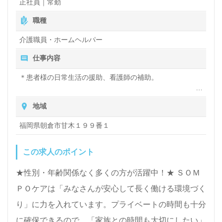
正社員｜常勤
職種
介護職員・ホームヘルパー
仕事内容
＊患者様の日常生活の援助、看護師の補助。
＊院内移動の付添い、物品の整理整頓。
地域
＊夜勤は月平均３回程度あります。
福岡県朝倉市甘木１９９番１
この求人のポイント
★性別・年齢関係なく多くの方が活躍中！★ ＳＯＭ
ＰＯケアは「みなさんが安心して長く働ける環境づく
り」に力を入れています。プライベートの時間も十分
に確保できるので、「家族との時間も大切にしたい」