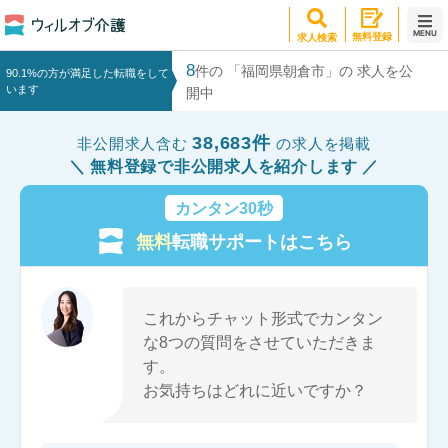
MENU
無料登録
求人検索
8
件の 「福岡県朝倉市」の 求人を公
90.1%の方が満足した転職をして
います
開中
38,683件
非公開求人含む
の求人を掲載
無料登録で非公開求人を紹介します
カンタン30秒
無料
転職サポートはこちら
これからチャット形式でカンタン
な8つの質問をさせていただきま
す。
お気持ちはどれに近いですか？