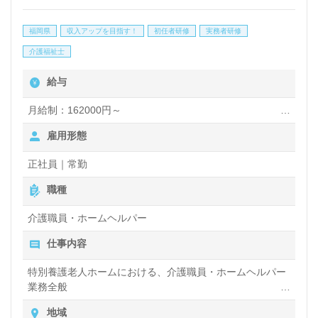
福岡県
収入アップを目指す！
初任者研修
実務者研修
介護福祉士
給与
月給制：162000円～
雇用形態
正社員｜常勤
職種
介護職員・ホームヘルパー
仕事内容
特別養護老人ホームにおける、介護職員・ホームヘルパー
業務全般
入浴や排せつ、食事などの身体的サポートや、買い物や掃
地域
除、洗濯など日常生活のサポートなど