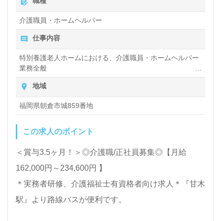
職種
公開求人も取扱いあり！＞"転職支援"のプロと一緒に
介護職員・ホームヘルパー
転職活動！お問い合わせお待ちしております。
仕事内容
特別養護老人ホームにおける、介護職員・ホームヘルパー
業務全般
入浴や排せつ、食事などの身体的サポートや、買い物や掃
地域
除、洗濯など日常生活のサポートなど
福岡県朝倉市城859番地
この求人のポイント
＜賞与3.5ヶ月！＞◎介護職/正社員募集◎【月給
162,000円～234,600円 】
＊実務者研修、介護福祉士有資格者向け求人＊『甘木
駅』より路線バスが便利です。