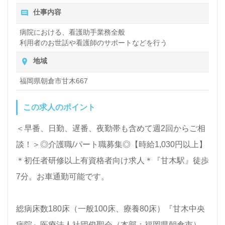
く＊
仕事内容
LINE、メール、お電話などご希望に応じてお問い合
病院における、看護助手業務全般
利用者のお世話や看護師のサポートなどを行う
わせ/ご相談可能です。転職相談、求人紹介、年収交
渉など完全無料サービスをご利用いただけます。＜非
地域
公開求人も取扱いあり！＞"転職支援"のプロと一緒に
福岡県朝倉市甘木667
転職活動！お問い合わせお待ちしております。
この求人のポイント
＜早番、日勤、遅番、夜勤帯も含めて週2回からご相
談！＞◎介護職/パート職募集◎【時給1,030円以上】
＊初任者研修以上有資格者向け求人＊『甘木駅』徒歩
7分。お車通勤可能です。
総病床数180床（一般100床、療養80床）『甘木中央
病院』医療法人社団俊聖会（本部：福岡県朝倉市）様