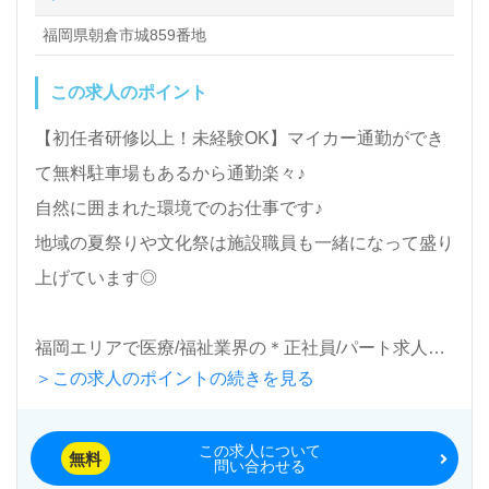
福岡県朝倉市城859番地
この求人のポイント
【初任者研修以上！未経験OK】マイカー通勤ができ
て無料駐車場もあるから通勤楽々♪
自然に囲まれた環境でのお仕事です♪
地域の夏祭りや文化祭は施設職員も一緒になって盛り
上げています◎
福岡エリアで医療/福祉業界の＊正社員/パート求人探
＞この求人のポイントの続きを見る
しは【ウィルオブ介護】
LINE、お電話、メール対応可能です。エントリーお
この求人について
待ちしております。
無料
問い合わせる