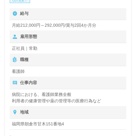
OJT充実！
すすめポイント！『必要とする患者様のお役に立ちた
給与
い』『やりがいのある仕事に就きたい』『仕事を通じ
て成長したい』『キャリアチェンジをしたい、キャリ
月給212,000円～292,000円/賞与2回4か月分
アアップしたい』『精神科、心療内科での勤務経験を
雇用形態
活かしたい、看護助手や介護職経験を活かしたい』
正社員｜常勤
『ワークライフバランスや働きやすさも重視したい』
職種
等の方も大歓迎！働き方や手厚い福利厚生等、担当コ
看護師
ンサルタントよりご案内します。お問い合わせも遠慮
仕事内容
なくお願いします。
病院における、看護師業務全般
利用者の健康管理や薬の管理等の医療行為など
全国の求人ご紹介！医療/福祉業界の正社員/パート求
地域
人探しは【ウィルオブ介護】＊求人情報収集、将来的
検討の方も遠慮なく＊
福岡県朝倉市甘木151番地4
LINE、メール、お電話などご希望に応じてお問い合