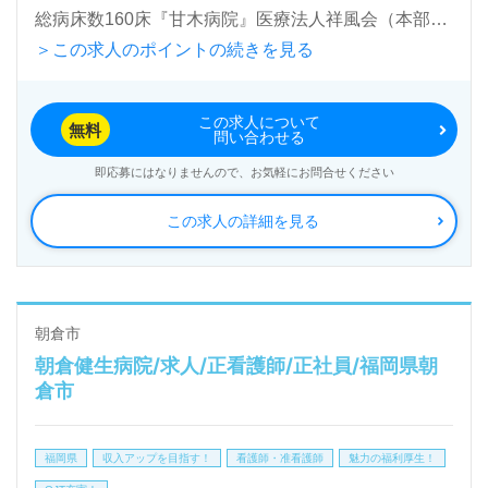
総病床数160床『甘木病院』医療法人祥風会（本部：
＞この求人のポイントの続きを見る
福岡県朝倉市）様の運営です。福岡県を中心に精神
科、心療内科、内科を専門とする病院を展開されてい
この求人について
ます。
無料
問い合わせる
即応募にはなりませんので、お気軽にお問合せください
◎わたしの次のステージは『業界人としてのキャリア
この求人の詳細を見る
を歩く！』チーム医療で患者様のお心に寄り添う看護
助手をご一緒に◎
看護助手や介護職経験のある方はもちろん、これから
看護助手を目指される方も幅広く募集します。病気だ
朝倉市
朝倉健生病院/求人/正看護師/正社員/福岡県朝
けの診療ではなく、患者様にフォーカスし『人』を診
倉市
ることを大切にされ、『受診してよかった』を目指さ
れている事業所様です。手厚い福利厚生、抜群のチー
福岡県
収入アップを目指す！
看護師・准看護師
魅力の福利厚生！
ムワーク、業界を基礎から学べる研修プログラムもお