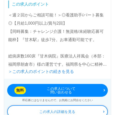
この求人のポイント
＜週２回からご相談可能！＞◎看護助手/パート募集
◎【月給1,000円以上/賞与2回】
【同時募集：チャレンジ介護！無資格/未経験応募可
能枠】『甘木駅』徒歩7分。お車通勤可能です。
総病床数160床『甘木病院』医療法人祥風会（本部：
福岡県朝倉市）様の運営です。福岡県を中心に精神
＞この求人のポイントの続きを見る
科、心療内科、内科を専門とする病院を展開されてい
ます。
この求人について
無料
問い合わせる
◎ご希望の働き方（扶養内、勤務日数、曜日）等、担
即応募にはなりませんので、お気軽にお問合せください
当コンサルタントへお伝えください◎
この求人の詳細を見る
看護助手や介護職経験のある方はもちろん、これから