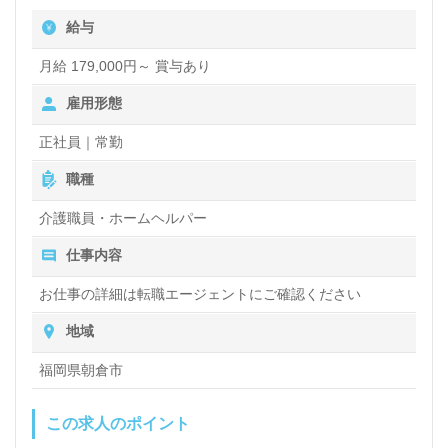
どちらも大切』等の方も大歓迎！あなたのご経験を活
給与
かして、是非ご一緒に働きませんか。伝えきれない魅
月給 179,000円～ 賞与あり
力の続きは、担当コンサルタントよりご案内します。
雇用形態
正社員｜常勤
医療/福祉業界の正社員/パート求人探しは【ウィルオ
職種
ブ介護】＊求人情報収集、将来的に検討の方も遠慮な
く＊
介護職員・ホームヘルパー
LINE、メール、お電話などご希望に応じてお問い合
仕事内容
わせ/ご相談可能です。転職相談、求人紹介、年収交
お仕事の詳細は転職エージェントにご確認ください
渉など完全無料サービスをご利用いただけます。＜非
地域
公開求人も取扱いあり！＞"転職支援"のプロと一緒に
福岡県朝倉市
転職活動！お問い合わせお待ちしております。
この求人のポイント