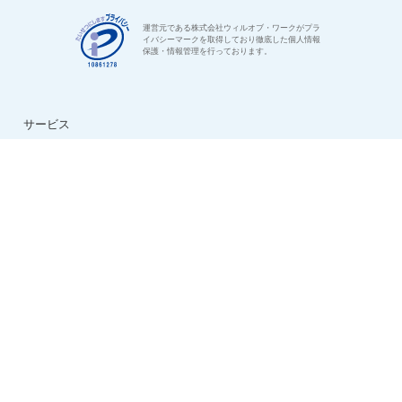
運営元である株式会社ウィルオブ・ワークがプラ
イバシーマークを取得しており徹底した個人情報
保護・情報管理を行っております。
サービス
はじめての方へ
ご利用の流れ
よくある質問
特集：介護のお仕事
転職お役立ち情報
法人様用お問い合わせ
求人情報
ハイクラス求人特集
ケアマネ求人特集
生活相談員求人特集
看護助手求人特集
看護師求人特集
デイサービス求人特集
夜勤専従求人特集
日勤正社員求人特集