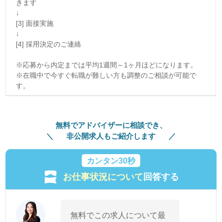
きます
↓
[3] 面接実施
↓
[4] 採用決定のご連絡
※応募から内定までは平均1週間～1ヶ月ほどになります。
※在職中で今すぐ転職が難しい方も調整のご相談が可能で
す。
無料でアドバイザーに相談でき、
非公開求人もご紹介します
カンタン30秒
お仕事状況について
回答する
無料でこの求人について最