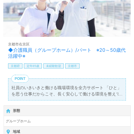
京都市右京区
◆介護職員（グループホーム）/パート ※20～50歳代
活躍中※
京都府
定年65歳
未経験歓迎
京都市
POINT
社員のいきいきと働ける職場環境を全力サポート 「ひと」
を思う仕事だからこそ、長く安心して働ける環境を整えて
いきます。 充実した福利厚生・教育制度の下、洛和会で一
緒に働きませんか？
形態
グループホーム
地域