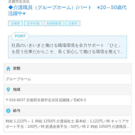
京都市右京区
◆介護職員（グループホーム）/パート ※20～50歳代
活躍中※
京都府
定年65歳
未経験歓迎
京都市
POINT
社員のいきいきと働ける職場環境を全力サポート 「ひと」
を思う仕事だからこそ、長く安心して働ける環境を整えて
いきます。 充実した福利厚生・教育制度の下、洛和会で一
緒に働きませんか？
形態
グループホーム
地域
〒616-8037 京都府京都市右京区花園猪ノ毛町8-3
給与
時給 1,122円～ 1. 時給 1250円 介護福祉士 基本給：1,122円／時 キャリアサ
ポート手当：100円／時 処遇改善手当：50円／時 2. 時給 1050円 介護職員
初任者研修（ヘルパー2級）以上 基本給：980円 キャリアサポート手当：