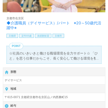
京都市右京区
◆介護職員（デイサービス）/パート ※20～50歳代活
躍中※
京都府
定年65歳
未経験歓迎
京都市
POINT
☆社員のいきいきと働ける職場環境を全力サポート☆ 「ひ
と」を思う仕事だからこそ、長く安心して働ける環境を整
えていきます。 充実した福利厚生・教育制度の下、洛和会
で一緒に働きませんか？
形態
デイサービス
地域
〒615-0071 京都府京都市右京区山ノ内西裏町15
給与