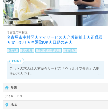
名古屋市中村区
名古屋市中村区★デイサービス★介護福祉士★正職員
★賞与あり★車通勤OK★日勤のみ★
愛知県
契約社員
年間休日120日以上
名古屋市
POINT
こちらの求人は人材紹介サービス『ウィルオブ介護』の取
扱い求人です。
詳細に関してお気軽にご相談ください♪
【無料】で皆さんの転職活動をサポートいたします。
形態
デイサービス
地域