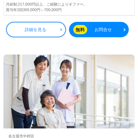
っすぐ向き合う事業所様！◎
月給制:217,000円以上、ご経験によりオファー。
賞与年2回300,000円～700,000円
看護助手や介護職経験のある方をお迎えします。デイサー
ビスでの経験は問いません。住宅手当他、手厚い福利厚生
もおすすめポイント！『ご利用者様に楽しんでもらいた
無料
詳細を見る
お問合せ
い、笑顔を増やしたい』『日勤正社員で働きたい』『介護
職経験を活かしたい』『デイサービスを盛り上げたい』
『ワークライフバランスを充実させたい』等の方も大歓迎
です！サービスエリアは中村区、中川区、大治町。送迎業
務がございますので、普通自動車免許をお持ちの方歓迎で
す。明るく活気のあるデイサービスにあなたの笑顔を添え
てみませんか。働き方や選考フロー等、担当コンサルタン
トよりご案内します。お問い合わせも遠慮なくお願いしま
す。
全国の求人ご紹介！医療/福祉業界の正社員/パート求人探
しは【ウィルオブ介護】＊求人情報収集、将来的に検討の
方も遠慮なく＊
LINE、メール、お電話などご希望に応じてお問い合わせ/ご
相談可能です。転職相談、求人紹介、年収交渉など完全無
料サービスをご利用いただけます。＜非公開求人も取扱い
あり！＞"転職支援"のプロと一緒に転職活動！お問い合わ
名古屋市中村区