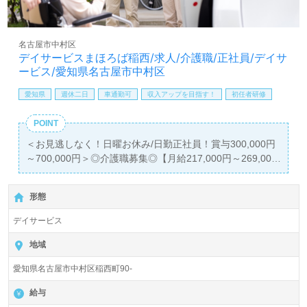
名古屋市中村区
デイサービスまほろば稲西/求人/介護職/正社員/デイサ
ービス/愛知県名古屋市中村区
愛知県
週休二日
車通勤可
収入アップを目指す！
初任者研修
POINT
＜お見逃しなく！日曜お休み/日勤正社員！賞与300,000円
～700,000円＞◎介護職募集◎【月給217,000円～269,000
円】
＊初任者研修以上有資格者向け求人＊『中村公園駅』徒歩
形態
22分。お車通勤可能です。
デイサービス
1日ご利用定員20名『デイサービスまほろば稲西』株式会
社さわやからいふ（本社：愛知県名古屋市）様の運営で
地域
す。名古屋市内にデイサービス、訪問介護、居宅支援介護
愛知県名古屋市中村区稲西町90-
事業所を展開されています。
給与
◎『わたしがあなただったら』の視点を大切に、介護にま