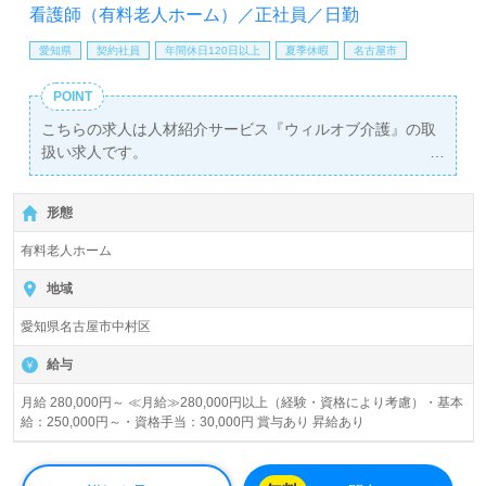
せお待ちしております。
看護師（有料老人ホーム）／正社員／日勤
愛知県
契約社員
年間休日120日以上
夏季休暇
名古屋市
POINT
こちらの求人は人材紹介サービス『ウィルオブ介護』の取
扱い求人です。
詳細に関してお気軽にご相談ください♪
【無料】で皆さんの転職活動をサポートいたします。
形態
有料老人ホーム
地域
愛知県名古屋市中村区
給与
月給 280,000円～ ≪月給≫280,000円以上（経験・資格により考慮）・基本
給：250,000円～・資格手当：30,000円 賞与あり 昇給あり