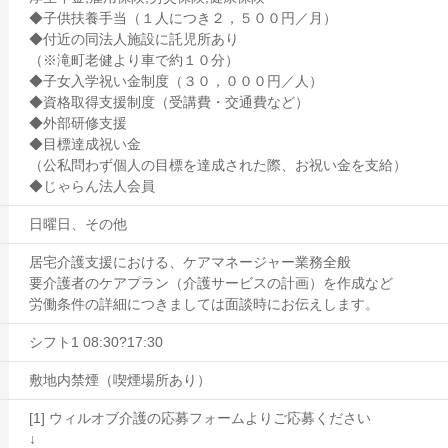
◆子供扶養手当（１人につき２，５００円／月）
◆付近の同法人施設に託児所あり
（※滝町老健より車で約１０分）
◆子女入学祝い金制度（３０，０００円／人）
◆資格取得支援制度（受講費・交通費など）
◆外部研修支援
◆目標達成祝い金
（公私問わず個人の目標を達成された際、お祝い金を支給）
◆じゃらん法人会員
日曜日、その他
居宅介護支援における、ケアマネージャー業務全般
要介護者のケアプラン（介護サービスの計画）を作成など
労働条件の詳細につきましては面談時にお伝えします。
シフト1 08:30?17:30
敷地内禁煙（喫煙場所あり）
[1] ウィルオブ介護の応募フォームよりご応募ください
↓