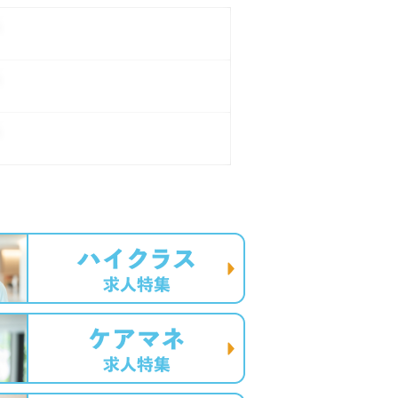
。
。
。