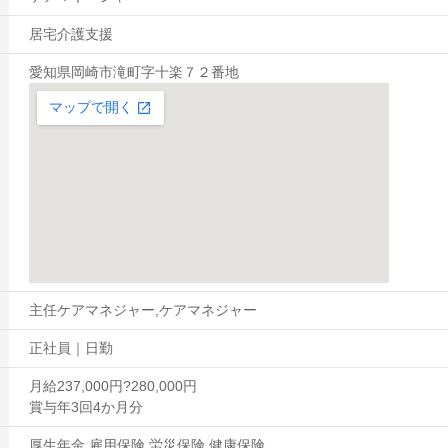
居宅介護支援
愛知県岡崎市滝町字十楽７２番地
主任ケアマネジャー,ケアマネジャー
正社員｜日勤
月給237,000円?280,000円
賞与年3回4か月分
厚生年金,雇用保険,労災保険,健康保険