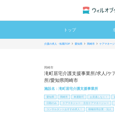
トップ
介護の求人・転職TOP
愛知県
岡崎市
ケアマネージ
岡崎市
滝町居宅介護支援事業所/求人/ケ
所/愛知県岡崎市
施設名：
滝町居宅介護支援事業所
愛知県
岡崎市
車通勤可
お見逃しなく！
日勤のみ
ケアマネジャー・主任ケアマネージャー
コンサルタントおすすめ求人！
積極採用企業・法人