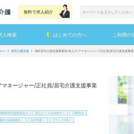
無料で求人紹介
求人検索
はじめての方へ
ご利用の
ャー
居宅介護支援
滝町居宅介護支援事業所/求人/ケアマネージャー/正社員/居宅介護支援事業
アマネージャー/正社員/居宅介護支援事業
資格取得支援制度あり
収入アップを目指す！
日曜休み
魅力の福利厚生！
OJT充実！
ブランクOK！