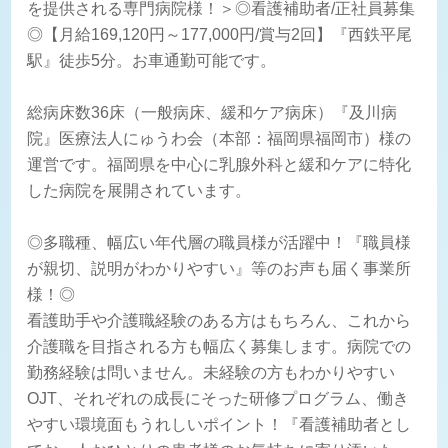
を提供される専門病院様！＞◎看護補助者/正社員募集
◎【月給169,120円～177,000円/賞与2回】『西鉄平尾
駅』徒歩5分。お車通勤可能です。
総病床数36床（一般病床、緩和ケア病床）『及川病
院』医療法人にゅうわ会（本部：福岡県福岡市）様の
運営です。福岡県を中心に乳腺外科と緩和ケアに特化
した病院を展開されています。
◎多職種、幅広い年代層の職員様が活躍中！『職員様
が親切、説明がわかりやすい』等のお声も届く事業所
様！◎
看護助手や介護職経験のある方はもちろん、これから
介護職を目指される方も幅広く募集します。病院での
勤務経験は問いません。未経験の方もわかりやすい
OJT、それぞれの成長にそった研修プログラム、働き
やすい環境面もうれしいポイント！『看護補助者とし