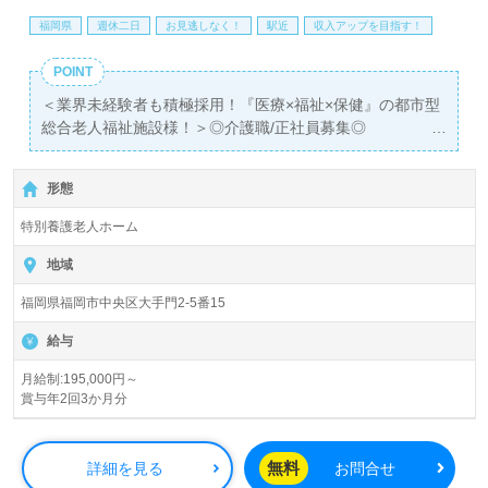
料サービスをご利用いただけます。＜非公開求人も取扱い
あり！＞"転職支援"のプロと一緒に転職活動！お問い合わ
福岡県
週休二日
お見逃しなく！
駅近
収入アップを目指す！
せお待ちしております。
POINT
＜業界未経験者も積極採用！『医療×福祉×保健』の都市型
総合老人福祉施設様！＞◎介護職/正社員募集◎
【月給195,000円～213,000円/賞与2回】＊初任者研修以上
有資格者向け求人＊『大濠公園駅』徒歩10分。
形態
入居定員70名（従来型個室/多床室）『介護老人福祉施設ラ
特別養護老人ホーム
イフケア大手門』社会福祉法人桜花会（本部：福岡県福岡
市）様の運営です。福岡県を中心に特別養護老人ホーム、
地域
介護老人保健施設、グループホーム、デイサービス、ショ
福岡県福岡市中央区大手門2-5番15
ートステイ、軽費老人ホーム、居宅介護支援事業を展開さ
れています。
給与
◎『いつもあなたのそばに。一人ひとりに真心こめて』を
月給制:195,000円～
賞与年2回3か月分
大切に、あたたかな介護サポートを実現される事業所様！
◎
看護助手や介護職経験のある方はもちろん、これから介護
無料
詳細を見る
お問合せ
職を目指される方も幅広く募集します。介護老人保健施設