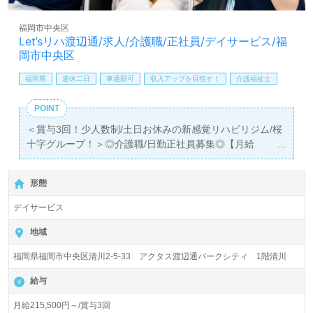
全国の求人ご紹介！医療/福祉業界の正社員/パート仕事探
しは【ウィルオブ介護】＊求人情報収集、将来的に検討の
福岡市中央区
方も遠慮なく＊
Let’sリハ渡辺通/求人/介護職/正社員/デイサービス/福
LINE、メール、お電話などご希望に応じてお問い合わせ/ご
岡市中央区
相談可能です。転職相談、求人紹介、年収交渉など完全無
料サービスをご利用いただけます。＜非公開求人も取扱い
福岡県
週休二日
車通勤可
収入アップを目指す！
介護福祉士
あり！＞"転職支援"のプロと一緒に転職活動！お問い合わ
せお待ちしております。
POINT
＜賞与3回！少人数制/土日お休みの新感覚リハビリジム/桜
十字グループ！＞◎介護職/日勤正社員募集◎【月給
215,500円以上】
＊国家資格介護福祉士有資格者向け求人＊『渡辺通駅』徒
形態
歩8分。お車通勤可能です。
デイサービス
1日定員15名『Let’sリハ渡辺通』桜十字グループ/株式会社
桜十字（本社：熊本県熊本市）様の運営です。グループ従
地域
業員数8,122名以上、国内外14法人の病院、歯科支援、予
福岡県福岡市中央区清川2-5-33 アクタス渡辺通パークシティ 1階清川
防医療、高齢者住宅、在宅サービス、医療メディア、フィ
ットネス、ホテル、スポーツ事業等を展開されています。
給与
◎次のステージは『Happy Spiral（ハッピー スパイラ
月給215,500円～/賞与3回