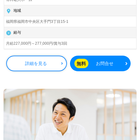
園』桜十字グループ（本社：福岡県福岡市）様の運営で
す。グループ従業員数8,122名以上、国内外14法人の病
地域
院、歯科支援、予防医療、高齢者住宅、在宅サービス、医
福岡県福岡市中央区大手門3丁目15-1
療メディア、フィットネス、ホテル、スポーツ事業等を展
開されています。
給与
◎次のステージは『Happy Spiral（ハッピー スパイラ
月給227,000円～277,000円/賞与3回
ル）』桜十字大手門病院様の一員として、キャリアデザイ
ンしませんか◎
看護助手や介護職経験のある方はもちろん、これから介護
無料
詳細を見る
お問合せ
職を目指される方も幅広く募集します。病院併設/24時間看
護職員様常駐！グループ運営リハビリ専門施設との連携
で、安心と心地よい暮らしを提案されている事業所様で
す。働きながらキャリアアップを目指せる各種研修制度、
先輩職員様からのサポート、穏やかな環境面もうれしいポ
イント！『ご利用者様のお役に立ちたい、資格/経験を活か
したい』『介護知識や技術力を高めたい』『多彩なキャリ
アパスで可能性を広げたい』『施設形態や環境を変えて働
きたい』等の方も大歓迎です！募集詳細等、担当コンサル
タントよりご案内します。お問い合わせも遠慮なくお願い
します。