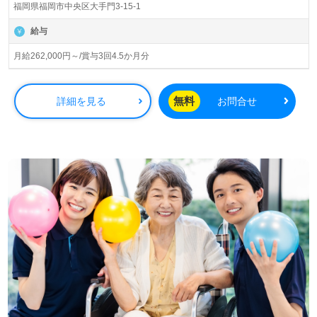
福岡県福岡市中央区大手門3-15-1
運営です。グループ従業員数8,122名以上、国内外14法人
の病院、歯科支援、予防医療、高齢者住宅、在宅サービ
給与
ス、医療メディア、フィットネス、ホテル、スポーツ事業
等を展開されています。
月給262,000円～/賞与3回4.5か月分
◎『医療×福祉』の新しいカタチをみんなで創る！『わく
わく！』の介護業界の未来が詰まった複合施設内の病院
無料
詳細を見る
お問合せ
様！◎
医療ソーシャルワーカー（MSW）または施設等での相談員
経験のある方をお迎えします。管理職の経験は問いませ
ん。桜十字グループ様とJR九州グループ様、初の共同開発
複合施設『りすのこスクエア』の一角に病院様がございま
す。『患者様、ご家族様のお役に立ちたい』『今までの経
験を活かしたい、管理職を目指したい』『環境を変えてチ
ャレンジしたい』『転職でキャリアアップを実現したい』
等の方も大歓迎です。あなたの次のステージは『Happy
Spiral（ハッピー スパイラル）』桜十字大手門病院様の一
員として、キャリアデザインしませんか。選考フロー等、
担当コンサルタントよりご案内します。お問い合わせも遠
慮なくお願いします。