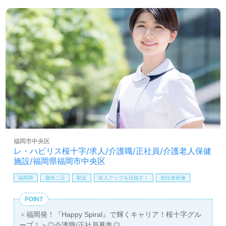
ク、自分の意見や気持ちを伝えやすい風通しの良い職場環
境、公正な給与制度/人事考課も働くあなたのモチベーショ
ンに！『ご利用者様のお役に立ちたい、資格/経験を活かし
たい』『働きながらキャリアアップを実現したい』『働き
がいを感じながら仕事をしたい』『転職で施設形態や環境
を変えて仕事をしたい』等の方も大歓迎です。募集詳細
等、担当コンサルタントよりご案内します。お問い合わせ
も遠慮なくお願いします。
医療/福祉業界の正社員/パート仕事探しは【ウィルオブ介
護】＊求人情報収集、将来的に検討の方も遠慮なく＊
LINE、メール、お電話などご希望に応じてお問い合わせ/ご
相談可能です。転職相談、求人紹介、年収交渉など完全無
福岡市中央区
料サービスをご利用いただけます。＜非公開求人も取扱い
レ・ハビリス桜十字/求人/介護職/正社員/介護老人保健
あり！＞"転職支援"のプロと一緒に転職活動！お問い合わ
施設/福岡県福岡市中央区
せお待ちしております。
福岡県
週休二日
駅近
収入アップを目指す！
初任者研修
POINT
＜福岡発！『Happy Spiral』で輝くキャリア！桜十字グル
ープ！＞◎介護職/正社員募集◎