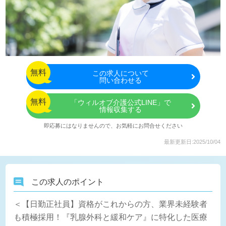
無料
この
求人について
問い合わせる
無料
「ウィルオブ介護公式LINE」で
情報収集する
即応募にはなりませんので、お気軽にお問合せください
最新更新日:2025/10/04
この求人のポイント
＜【日勤正社員】資格がこれからの方、業界未経験者
も積極採用！『乳腺外科と緩和ケア』に特化した医療