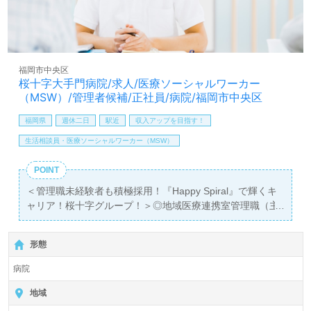
【同時募集！積極採用エリア 勤務地：東京都、兵庫県】
＊職種：介護職 ＊雇用形態：正社員＊初任者研修以上＊
エントリー時にご希望の勤務地を担当コンサルタントへお
伝えください。詳細をご案内します。
福岡市中央区
桜十字大手門病院/求人/医療ソーシャルワーカー
全国の求人ご紹介！医療/福祉業界の正社員/パート仕事探
（MSW）/管理者候補/正社員/病院/福岡市中央区
しは【ウィルオブ介護】＊求人情報収集、将来的に検討の
方も遠慮なく＊
福岡県
週休二日
駅近
収入アップを目指す！
LINE、メール、お電話などご希望に応じてお問い合わせ/ご
生活相談員・医療ソーシャルワーカー（MSW）
相談可能です。転職相談、求人紹介、年収交渉など完全無
料サービスをご利用いただけます。＜非公開求人も取扱い
POINT
あり！＞"転職支援"のプロと一緒に転職活動！お問い合わ
＜管理職未経験者も積極採用！『Happy Spiral』で輝くキ
せお待ちしております。
ャリア！桜十字グループ！＞◎地域医療連携室管理職（主
任）候補/医療ソーシャルワーカー（MSW）/正社員募集
◎【月給262,000円以上/賞与4.5ヶ月】＊社会福祉士有資格
形態
者向け求人＊
『大濠公園駅』徒歩5分。
病院
総病床数100床（回復期/慢性期）『桜十字大手門病院』桜
地域
十字グループ/株式会社桜十字（本社：福岡県福岡市）様の