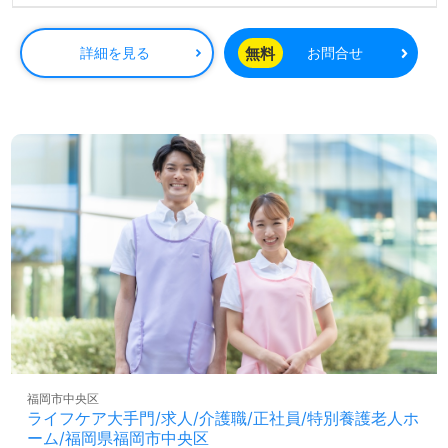
ル）』桜十字グループ様の一員として、デイサービスで介
護職！◎
看護助手や介護職経験のある方をお迎えします。デイサー
無料
詳細を見る
お問合せ
ビス経験は不問です。比較的介護度低めのデイサービス様
です。職員様同士のチームワーク、ご利用者様と職員様の
笑顔あふれる環境面もうれしいポイント！『少人数制でお
一人おひとりに寄り添いたい、会話やコミュニケーション
でご利用者様の笑顔を増やしたい』『資格/経験を活かした
い』『日勤正社員で働きたい、ワークライフバランスを充
実させたい』『働きがいを感じながら仕事をしたい』『転
職で施設形態、働き方、環境を変えて働きたい』等の方も
大歓迎です！サービスエリアは中央区、博多区、南区。送
迎業務がございますので、普通自動車免許をお持ちの方歓
迎です。募集詳細等、担当コンサルタントよりご案内しま
す。お問い合わせも遠慮なくお願いします
全国の求人ご紹介！医療/福祉業界の正社員/パート仕事探
しは【ウィルオブ介護】＊求人情報収集、将来的に検討の
方も遠慮なく＊
福岡市中央区
LINE、メール、お電話などご希望に応じてお問い合わせ/ご
ライフケア大手門/求人/介護職/正社員/特別養護老人ホ
相談可能です。転職相談、求人紹介、年収交渉など完全無
ーム/福岡県福岡市中央区