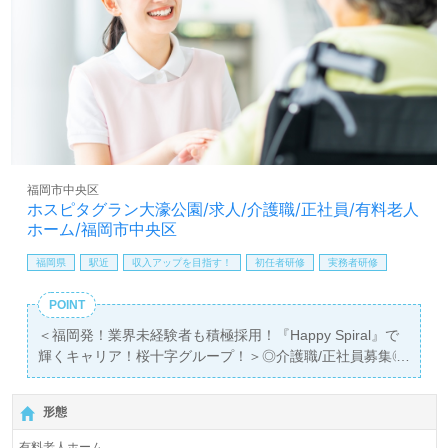
『転職でキャリアアップを実現したい、施設形態や環境を
変えて働きたい』等の方も大歓迎です。募集詳細等、担当
コンサルタントよりご案内します。お問い合わせも遠慮な
くお願いします。
【同時募集！積極採用エリア 勤務地：東京都、兵庫県】
＊職種：介護職 ＊雇用形態：正社員 ＊資格：初任者研
修以上
ご希望の勤務地を担当コンサルタントへお伝えください。
福岡市中央区
詳細をご案内します。
ホスピタグラン大濠公園/求人/介護職/正社員/有料老人
ホーム/福岡市中央区
全国の求人ご紹介！医療/福祉業界の正社員/パート仕事探
しは【ウィルオブ介護】＊求人情報収集、将来的に検討の
福岡県
駅近
収入アップを目指す！
初任者研修
実務者研修
方も遠慮なく＊
LINE、メール、お電話などご希望に応じてお問い合わせ/ご
POINT
相談可能です。転職相談、求人紹介、年収交渉など完全無
＜福岡発！業界未経験者も積極採用！『Happy Spiral』で
料サービスをご利用いただけます。＜非公開求人も取扱い
輝くキャリア！桜十字グループ！＞◎介護職/正社員募集◎
あり！＞"転職支援"のプロと一緒に転職活動！お問い合わ
【月給227,000円～277,000円/賞与3回】＊初任者研修以上
せお待ちしております。
有資格者向け求人＊『大濠公園駅』徒歩5分。
形態
入居定員65名（65室/全室個室）『ホスピタグラン大濠公
有料老人ホーム