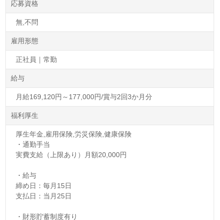
応募資格
無,不問
雇用形態
正社員｜常勤
給与
月給169,120円～177,000円/賞与2回3か月分
福利厚生
厚生年金,雇用保険,労災保険,健康保険
・通勤手当
実費支給（上限あり）月額20,000円
・給与
締め日：毎月15日
支払日：当月25日
・財形貯蓄制度有り