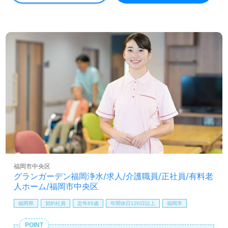
での勤務経験は問いません。業界未経験者も積極採用！幅
広い年代層の職員様が活躍中の職場！『今までの異業種経
験も活かされています、介護を必要とされる方の役に立て
ることが嬉しい』等のお声も！『ご利用者様のお役に立ち
たい』『資格/経験を活かしたい』『介護職を通じて成長し
たい』『やりがいを感じながら働きたい』『転職でキャリ
アチェンジを実現したい』『施設形態や環境を変えて仕事
をしたい』等の方も大歓迎です。募集詳細や働き方等、担
当コンサルタントよりご案内します。お問い合わせも遠慮
なくお願いします。
全国の求人ご紹介！医療/福祉業界の正社員/パート求人探
しは【ウィルオブ介護】＊求人情報収集、将来的に検討の
方も遠慮なく＊
LINE、メール、お電話などご希望に応じてお問い合わせ/ご
相談可能です。転職相談、求人紹介、年収交渉など完全無
福岡市中央区
料サービスをご利用いただけます。＜非公開求人も取扱い
グランガーデン福岡浄水/求人/介護職員/正社員/有料老
あり！＞"転職支援"のプロと一緒に転職活動！お問い合わ
人ホーム/福岡市中央区
せお待ちしております。
福岡県
契約社員
定年65歳
年間休日120日以上
福岡市
POINT