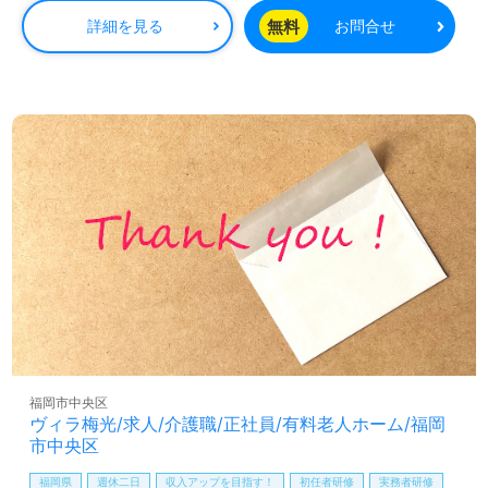
合施設『りすのこスクエア』内に位置し、充実したOJTや
無料
詳細を見る
お問合せ
研修制度が用意されているため、スキルを向上させながら
働くことができます。患者様へのサービス向上を目指す中
で、あなたの経験や資格を最大限に活かし、やりがいを感
じられる職場です。
求人情報については、担当コンサルタントが詳細をご案内
し、あなたの転職活動をサポートします。医療や福祉業界
での仕事を探している方は、ウィルオブ介護にぜひお問い
合わせください。転職相談や求人紹介は完全無料で、非公
開求人も取り扱っているため、幅広い選択肢の中から理想
の職場を見つけることができます。あなたの新しいキャリ
アの一歩を、桜十字大手門病院で踏み出してみませんか。
福岡市中央区
ヴィラ梅光/求人/介護職/正社員/有料老人ホーム/福岡
市中央区
福岡県
週休二日
収入アップを目指す！
初任者研修
実務者研修