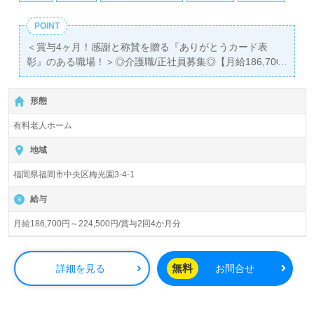
POINT
＜賞与4ヶ月！感謝と称賛を贈る『ありがとうカード表
彰』のある職場！＞◎介護職/正社員募集◎【月給186,700
円～224,500円】
＊初任者研修以上有資格者向け、認知症管理者研修修了者
形態
歓迎求人＊『六本松駅』より路線バス、お車通勤可能で
す。
有料老人ホーム
入居定員29名（49室/全室個室）『介護付有料老人ホーム
地域
ヴィラ梅光』社会福祉法人天寿会（本部：佐賀県多久市）
福岡県福岡市中央区梅光園3-4-1
様の運営です。佐賀県、福岡県を中心に10施設の介護付き
有料老人ホーム、ショートステイ、グループホーム、ケア
給与
ハウス、介護老人保健施設、特別養護老人ホーム、居宅介
護支援事業を展開されています。留学生、特定技能実習生
月給186,700円～224,500円/賞与2回4か月分
の積極的な採用、育成にも力を入れている法人様です。
◎『いつもありがとう！』同僚に感謝の気持ちと称賛を贈
無料
詳細を見る
お問合せ
る！『ありがとうカード表彰制度』のある事業所様！◎
看護助手や介護職経験のある方をお迎えします。幅広い年
代層の職員様が活躍中！職員様同士の抜群のチームワー