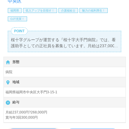
中央区
福岡県
収入アップを目指す！
介護福祉士
魅力の福利厚生！
OJT充実！
POINT
桜十字グループが運営する『桜十字大手門病院』では、看
護助手としての正社員を募集しています。月給は237,000
円から268,000円で、賞与は年に3回支給され、安定した収
入を得ることができます。大濠公園駅から徒歩5分という
形態
好立地にあり、通勤の便利さも魅力です。
病院
この病院は、回復期と慢性期の患者様を対象にした100床
の病床を持ち、『医療×福祉』という新しい形のチーム医
地域
療を提供しています。看護助手や介護職の経験がある方を
福岡県福岡市中央区大手門3-15-1
歓迎し、病院での勤務経験がなくても応募可能です。特
に、介護知識や技術を高めたい方、あるいは転職によって
給与
キャリアアップを目指す方にとって理想的な職場環境が整
っています。
月給237,000円?268,000円
賞与年3回300,000円
また、桜十字グループとJR九州グループが共同開発した複