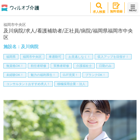
MENU
無料登録
求人検索
福岡市中央区
及川病院/求人/看護補助者/正社員/病院/福岡県福岡市中央
区
施設名：
及川病院
福岡県
福岡市中央区
車通勤可
お見逃しなく！
収入アップを目指す！
無資格OK！
初任者研修
実務者研修
介護福祉士
日勤のみ
未経験OK！
魅力の福利厚生！
OJT充実！
ブランクOK！
コンサルタントおすすめ求人！
積極採用企業・法人