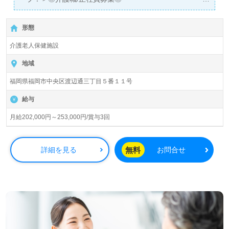
【月給202,000円～253,000円/賞与3回】＊初任者研修以上
有資格者向け求人＊『渡辺通駅』徒歩1分。
形態
入居定員100名（従来型個室/多床室）『レ・ハビリス桜十
介護老人保健施設
字』桜十字グループ/株式会社桜十字（本社：福岡県福岡
市）様の運営です。グループ従業員数8,122名以上、国内
地域
外14法人の病院、歯科支援、予防医療、高齢者住宅、在宅
福岡県福岡市中央区渡辺通三丁目５番１１号
サービス、医療メディア、フィットネス、ホテル、スポー
ツ事業等を展開されています。
給与
◎『Happy Spiral』毎日の仕事時間で輝いて！『患者様に
月給202,000円～253,000円/賞与3回
心から満足していただける施設』を目指される事業所様！
◎
看護助手や介護職経験のある方をお迎えします。介護老人
無料
詳細を見る
お問合せ
保健施設での勤務経験は問いません。『知識、介護技術が
向上しました、働きながらキャリアアップができる環境も
ありがたいです。』等のお声も届く事業所様です。充実の
OJT/研修制度、多彩なキャリアパス、手厚い福利厚生もお
すすめポイント！『ご入居者様のお役に立ちたい、経験を
活かしたい』『資格取得を目指している、介護知識や技術
力を高めたい』『働きがいを感じながら仕事をしたい』