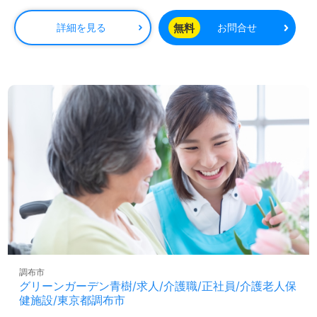
っており、住宅手当も支給されるため、安定した生活を送
ることができます。
無料
詳細を見る
お問合せ
当施設の理念は「がんばりすぎない勇気」であり、スタッ
フ一人一人の働きが利用者様の笑顔につながることを大切
にしています。ご利用者様のお役に立ちたい、資格や経験
を活かしたいと考えている方、また転職を通じて新たなキ
ャリアを築きたいと願う方は大歓迎です。求人の詳細につ
いては、担当のコンサルタントが丁寧にご案内しますの
で、お気軽にお問い合わせください。
医療・福祉業界での正社員やパートの求人探しは、【ウィ
ルオブ介護】にお任せください。LINE、メール、お電話な
ど、あなたの希望に合わせた形での相談が可能です。転職
支援のプロと一緒に、あなたの理想の職場を見つけるお手
伝いをいたします。非公開求人も取り扱っているため、ぜ
ひお問い合わせをお待ちしております。
調布市
グリーンガーデン青樹/求人/介護職/正社員/介護老人保
健施設/東京都調布市