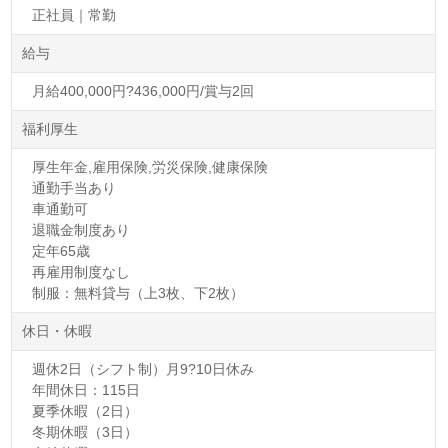
正社員｜常勤
給与
月給400,000円?436,000円/賞与2回
福利厚生
厚生年金,雇用保険,労災保険,健康保険
通勤手当あり
車通勤可
退職金制度あり
定年65歳
再雇用制度なし
制服：無料貸与（上3枚、下2枚）
休日・休暇
週休2日（シフト制）月9?10日休み
年間休日：115日
夏季休暇（2日）
冬期休暇（3日）