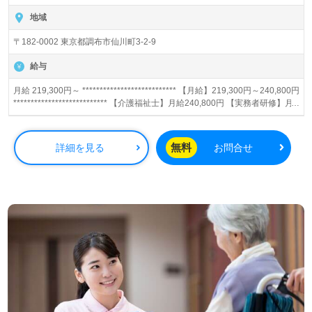
地域
〒182-0002 東京都調布市仙川町3-2-9
給与
月給 219,300円～ *************************** 【月給】219,300円～240,800円
*************************** 【介護福祉士】月給240,800円 【実務者研修】月
給230,000円 【初任者研修・無資格】月給219,300円 【賞与】あり（年2
回） ※夜勤手当（月平均5回分）、精皆勤手当、日祝手当（月平均2回分）
等、毎月支払われる手当を含みます。 ■精皆勤手当…6,000円/月 ■日祝手
無料
詳細を見る
お問合せ
当…2,000円/回 ■夜勤手当…5,000円/回 ◎残業時は別途時間外手当支給（超
過1分～）