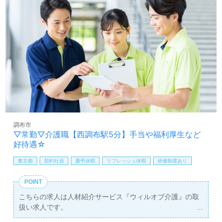
各種研修、職員様同士の協力体制、収入アップを目指せる
給与制度/人事考課も働くあなたのモチベーションに！『ご
利用者様のお役に立ちたい、資格/経験を活かしたい』『働
きがいを感じながら仕事をしたい』『働きながらキャリア
アップを目指したい、施設形態や環境を変えて働きたい』
等の方も大歓迎です。あなたの介護職キャリアをご利用者
様のために活かしませんか。募集詳細等、担当コンサルタ
ントよりご案内します。お問い合わせも遠慮なくお願いし
ます。
【同時募集/積極採用エリア：東京都、神奈川県】＊職種：
介護職 ＊資格：初任者研修以上 ＊雇用形態：正社員
調布市
ご希望のエリアを担当コンサルタントへお伝えください。
▽常勤▽介護職【西調布駅5分】手当や福利厚生など
詳細をお伝えします。
好待遇☆
医療/福祉業界の正社員/パート求人探しは【ウィルオブ介
東京都
契約社員
慶弔休暇
リフレッシュ休暇
研修制度あり
護】＊求人情報収集、将来的に検討の方も遠慮なく＊
LINE、メール、お電話などご希望に応じてお問い合わせ/ご
POINT
相談可能です。転職相談、求人紹介、年収交渉など完全無
こちらの求人は人材紹介サービス『ウィルオブ介護』の取
料サービスをご利用いただけます。＜非公開求人も取扱い
扱い求人です。
あり！＞"転職支援"のプロと一緒に転職活動！お問い合わ
詳細に関してお気軽にご相談ください♪