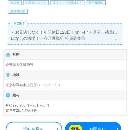
東京都
お見逃しなく！
収入アップを目指す！
初任者研修
実務者研修
POINT
＜お見逃しなく！年間休日123日！賞与4.4ヶ月分！残業ほ
ぼなしの職場！＞◎介護職/正社員募集◎
【月給223,200円～251,700円】＊初任者研修以上有資格者
向け求人＊『西調布駅』徒歩12分。
形態
入所定員90名（従来型個室/多床室）『介護老人保健施設グ
介護老人保健施設
リーンガーデン青樹』医療法人社団青山会（本部：東京都
調布市）様の運営です。東京都を中心に介護老人保健施
地域
設、訪問/通所リハビリ、ショートステイ、居宅介護支援事
東京都調布市上石原３－３３－１７
業を展開されています。
給与
◎幅広い年代層の職員様が活躍中！ご利用者様の『たべ
る・あるく・わらう』を全員参加の介護サポートで実現さ
月給223,200円～251,700円
賞与年2回4.4か月分
れる事業所様！◎
看護助手や介護職経験のある方をお迎えします。介護老人
保健施設での勤務経験は問いません。『知識や経験が増え
無料
詳細を見る
お問合せ
ることで自分の可能性も広がります！これからのキャリア