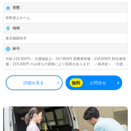
せお待ちしております。
【無料】で皆さんの転職活動をサポートいたします。
形態
有料老人ホーム
地域
東京都調布市
給与
月給 219,300円～ 介護福祉士：247,800円 実務者研修：230,000円 初任者研
修：219,300円 ※お持ちの資格により加算があります。 ＜基本給＞ ・介護
福祉士：205,800円～ ・実務者、ヘル1：195,000円～ ・初任者、ヘル2：
184,300円～ 【給与内訳】介護福祉士の場合 「月給」247,800円 ・基本給：
205,800円 +夜勤手当：25,000円（5回分） +日祝手当：4,000円（2回分）
無料
詳細を見る
お問合せ
+精勤手当：6,000円 +特別手当：7,000円 ※他◇手当は該当者別途支給 「年
収」3,385,200円 ・賞与：411,600円 ≪手当詳細≫ ◆夜勤手当：5,000円/回
（月5回くらい） ◆日祝手当：2,000円/回（月2回くらい） ◆精皆勤手当：
6,000円/月 ◇特別手当：7,000円/月 ※介護福祉士のみ ◇子供手当 ・～2歳
（通園）：25,000円/人月 ・3歳～就学前：10,000円/人月 ◇年末年始手当 ◇
時間外手当：1分から支給 ◇通勤手当：50,000円月上限 【昇給】年1回 【賞
与】年2回（5月、11月）※入社後4ヵ月目からが評価対象。 ≪給与支払≫月
末締め翌15日 賞与あり 昇給あり