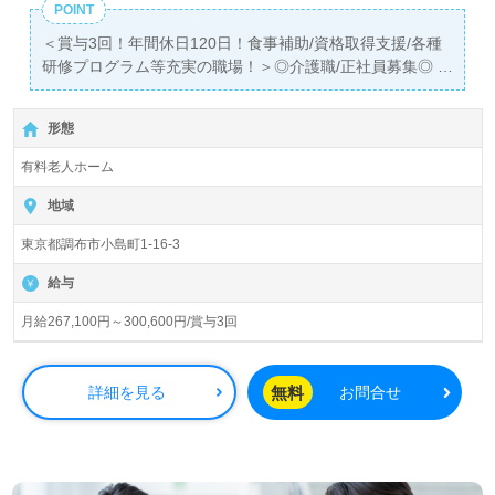
POINT
＜賞与3回！年間休日120日！食事補助/資格取得支援/各種
研修プログラム等充実の職場！＞◎介護職/正社員募集◎
【月給267,100円～300,600円】＊初任者研修以上有資格者
向け求人＊『調布駅』徒歩4分。お車通勤可能です。
形態
入居定員61名（全室個室）『フローレンスケア調布』東証
有料老人ホーム
スタンダード上場企業：工藤建設株式会社（本社：神奈川
県横浜市）様の運営です。神奈川県、東京都を中心に17施
地域
設、21事業の訪問介護、デイサービス、有料老人ホーム、
東京都調布市小島町1-16-3
グループホーム、総合建設業、不動産事業を展開されてい
ます。サービスコンセプトは『思いやりの心と確かな介護
給与
技術で、介護高齢者の明るい未来を！』掲げる企業様で
す。
月給267,100円～300,600円/賞与3回
◎『あなたが笑顔になると嬉しくて』思いやりを大切にす
るチーム、お一人おひとりに寄り添った介護支援が魅力の
無料
詳細を見る
お問合せ
事業所様！◎
看護助手や介護職経験のある方をお迎えします。ユニット
ケア方式の居室担当制を採用！24時間看護職員様常駐の医
療強化型事業所様です。明るい職場環境、基礎から学べる