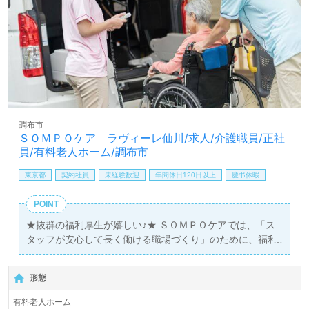
調布市
ＳＯＭＰＯケア ラヴィーレ仙川/求人/介護職員/正社
員/有料老人ホーム/調布市
東京都
契約社員
未経験歓迎
年間休日120日以上
慶弔休暇
POINT
★抜群の福利厚生が嬉しい♪★ ＳＯＭＰＯケアでは、「ス
タッフが安心して長く働ける職場づくり」のために、福利
厚生と教育制度に対して、強いこだわりを持っています。
収入や体力、精神面でも安心してお仕事をされたい方、介
形態
護の経験が少なくて不安な方、最適な環境をご提供させて
頂きます。
有料老人ホーム