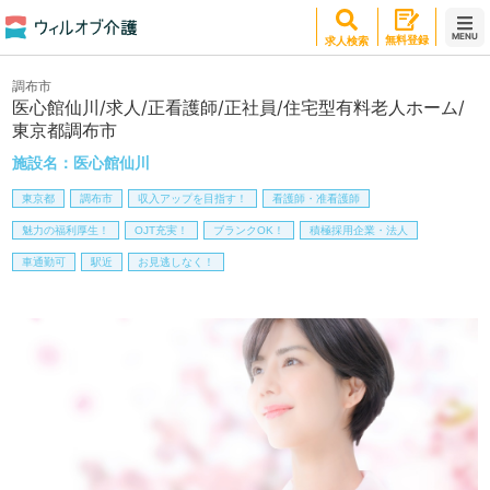
MENU
無料登録
求人検索
調布市
医心館仙川/求人/正看護師/正社員/住宅型有料老人ホーム/
東京都調布市
施設名：
医心館仙川
東京都
調布市
収入アップを目指す！
看護師・准看護師
魅力の福利厚生！
OJT充実！
ブランクOK！
積極採用企業・法人
車通勤可
駅近
お見逃しなく！