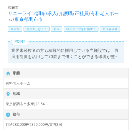
調布市
サニーライフ調布/求人/介護職/正社員/有料老人ホー
ム/東京都調布市
東京都
お見逃しなく！
駅近
収入アップを目指す！
初任者研修
POINT
業界未経験者の方も積極的に採用している当施設では、再
雇用制度を活用して70歳まで働くことができる環境が整っ
ています。介護職の正社員を募集しており、月給は
283,000円?320,000円、賞与は年2回支給されます。初任
形態
者研修以上の資格をお持ちの方が対象となりますが、経験
がなくても充実した研修プログラムが用意されているた
有料老人ホーム
め、安心してキャリアをスタートできます。
地域
当施設は、京王多摩川駅から徒歩11分の場所に位置し、99
東京都調布市多摩川3-54-1
室の全室個室を備えた介護付き有料老人ホーム「サニーラ
イフ調布」を運営する株式会社川島コーポレーションが管
給与
理しています。全国に145ヶ所以上の施設を展開し、従業
員数は6,700名を超える大手企業です。多様な年代のスタ
月給283,000円?320,000円/賞与2回
ッフが活躍する中、働きやすい環境や手厚い福利厚生が整