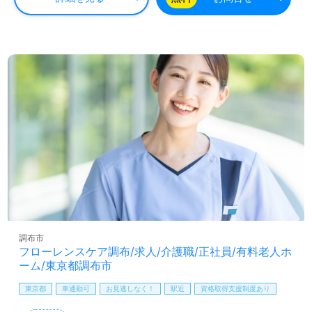
に夢を描ける職場です！』等のお声も届く事業所様です。
働きやすい環境面、充実のOJT/研修制度、職員様同士のチ
ームワークもうれしいポイント！『ご利用者様のお役に立
ちたい、資格/経験を活かしたい』『介護知識や技術力を高
めたい、介護業界で自分らしいキャリアを描きたい』『転
職で施設形態や環境を変えて働きたい』等の方も大歓迎で
す。募集詳細等、担当コンサルタントよりご案内します。
お問い合わせも遠慮なくお願いします。
全国の求人ご紹介！医療/福祉業界の正社員/パート求人探
しは【ウィルオブ介護】＊求人情報収集、将来的に検討の
方も遠慮なく＊
LINE、メール、お電話などご希望に応じてお問い合わせ/ご
相談可能です。転職相談、求人紹介、年収交渉など完全無
料サービスをご利用いただけます。＜非公開求人も取扱い
あり！＞"転職支援"のプロと一緒に転職活動！お問い合わ
調布市
せお待ちしております。
フローレンスケア調布/求人/介護職/正社員/有料老人ホ
ーム/東京都調布市
東京都
車通勤可
お見逃しなく！
駅近
資格取得支援制度あり