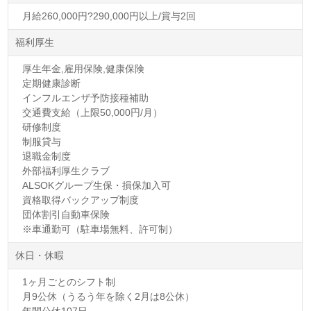
月給260,000円?290,000円以上/賞与2回
福利厚生
厚生年金,雇用保険,健康保険
定期健康診断
インフルエンザ予防接種補助
交通費支給（上限50,000円/月）
研修制度
制服貸与
退職金制度
外部福利厚生クラブ
ALSOKグループ生保・損保加入可
資格取得バックアップ制度
団体割引自動車保険
※車通勤可（駐車場無料、許可制）
休日・休暇
1ヶ月ごとのシフト制
月9公休（うるう年を除く2月は8公休）
年間公休107日