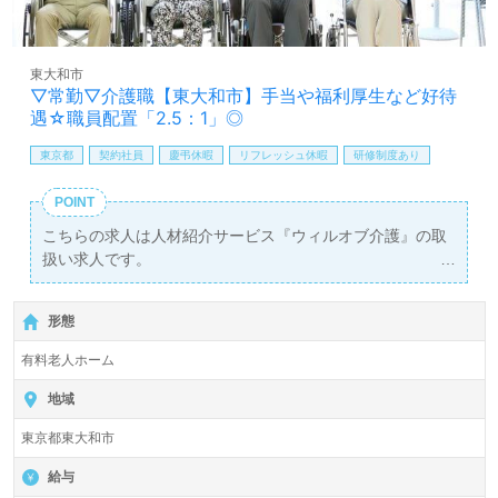
東大和市
▽常勤▽介護職【東大和市】手当や福利厚生など好待
遇☆職員配置「2.5：1」◎
東京都
契約社員
慶弔休暇
リフレッシュ休暇
研修制度あり
POINT
こちらの求人は人材紹介サービス『ウィルオブ介護』の取
扱い求人です。
詳細に関してお気軽にご相談ください♪
【無料】で皆さんの転職活動をサポートいたします。
形態
有料老人ホーム
地域
東京都東大和市
給与