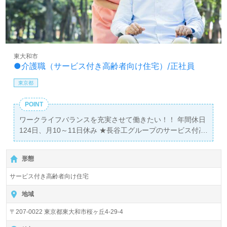
て仕事をしたい』等の方も大歓迎です。募集詳細等、担当
コンサルタントよりご案内します。お問い合わせも遠慮な
くお願いします。
医療/福祉業界の正社員/パート仕事探しは【ウィルオブ介
東大和市
護】＊求人情報収集、将来的に検討の方も遠慮なく＊
●介護職（サービス付き高齢者向け住宅）/正社員
LINE、メール、お電話などご希望に応じてお問い合わせ/ご
相談可能です。転職相談、求人紹介、年収交渉など完全無
東京都
料サービスをご利用いただけます。＜非公開求人も取扱い
あり！＞"転職支援"のプロと一緒に転職活動！お問い合わ
POINT
せお待ちしております。
ワークライフバランスを充実させて働きたい！！ 年間休日
124日、月10～11日休み ★長谷工グループのサービス付高
齢者住宅です★ 介護スタッフ・正社員大募集
形態
サービス付き高齢者向け住宅
地域
〒207-0022 東京都東大和市桜ヶ丘4-29-4