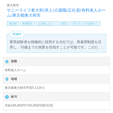
東大和市
サニーライフ東大和/求人/介護職/正社員/有料老人ホー
ム/東京都東大和市
東京都
車通勤可
お見逃しなく！
駅近
収入アップを目指す！
POINT
業界経験者を積極的に採用する当社では、再雇用制度を活
用し、70歳までの就業を目指すことが可能です。このた
め、長く安心して働ける環境を提供しています。介護職と
しての笑顔あふれる支援を共に行いませんか？現在、正社
形態
員の介護職を募集しており、月給は196,000円から240,000
円、賞与は年2回支給される魅力的な条件です。初任者研
有料老人ホーム
修以上の資格をお持ちの方を対象としています。
地域
当施設『サニーライフ東大和』は、入居定員67名の全室個
東京都東大和市芋窪5-1129-1
室を完備し、利用者様に快適な住環境を提供しています。
運営母体の株式会社川島コーポレーションは、全国に145
給与
ヶ所以上の介護付き有料老人ホームとデイサービスを展開
しており、従業員数は6,700名以上。多様なバックグラウ
月給196,000円?240,000円/賞与2回
ンドを持つ職員が集まり、職場のチームワークも抜群で