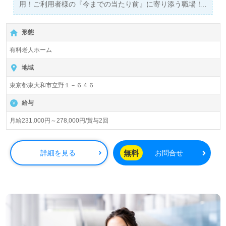
用！ご利用者様の『今までの当たり前』に寄り添う職場！
＞
◎介護職/正社員◎【月給231,000円～278,000円/賞与2
形態
回】＊初任者研修以上有資格者向け求人＊『上北台駅』徒
歩7分。
有料老人ホーム
入居定員42名（42室/全室個室）『気まま館東大和』アビ
地域
リティーズ・ケアネット株式会社（本部：東京都渋谷区）
東京都東大和市立野１－６４６
様の運営です。東京都、埼玉県、千葉県を中心に有料老人
ホーム、デイサービス、サービス付き高齢者向け住宅、福
給与
祉用具貸与/販売、居宅介護支援事業を展開されています。
月給231,000円～278,000円/賞与2回
◎ご利用者様のいつまでも自分らしくを願い、『人生を楽
しみ”きまま”に暮らす』をサポートされる事業所様！◎
看護助手や介護職経験のある方はもちろん、これから介護
無料
詳細を見る
お問合せ
職を目指される方も幅広く募集します。手厚いOJT/各種研
修制度、職員様同士のサポート体制、働きやすい環境面も
うれしいポイント！『ご利用者様らしさをサポートした
い、介護職でお役に立ちたい』『小規模でアットホームな
職場で働きたい』『転職で施設形態や環境を変えて働きた
い』等の方も大歓迎です。募集詳細等、担当コンサルタン