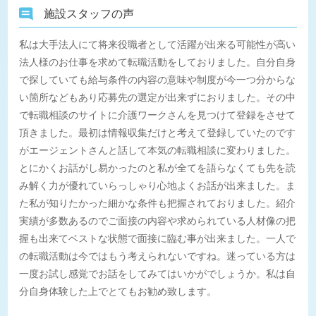
施設スタッフの声
私は大手法人にて将来役職者として活躍が出来る可能性が高い
法人様のお仕事を求めて転職活動をしておりました。自分自身
で探していても給与条件の内容の意味や制度が今一つ分からな
い箇所などもあり応募先の選定が出来ずにおりました。その中
で転職相談のサイトに介護ワークさんを見つけて登録をさせて
頂きました。最初は情報収集だけと考えて登録していたのです
がエージェントさんと話して本気の転職相談に変わりました。
とにかくお話がし易かったのと私が全てを語らなくても先を読
み解く力が優れていらっしゃり心地よくお話が出来ました。ま
た私が知りたかった細かな条件も把握されておりました。紹介
実績が多数あるのでご面接の内容や求められている人材像の把
握も出来てベストな状態で面接に臨む事が出来ました。一人で
の転職活動は今ではもう考えられないですね。迷っている方は
一度お試し感覚でお話をしてみてはいかがでしょうか。私は自
分自身体験した上でとてもお勧め致します。