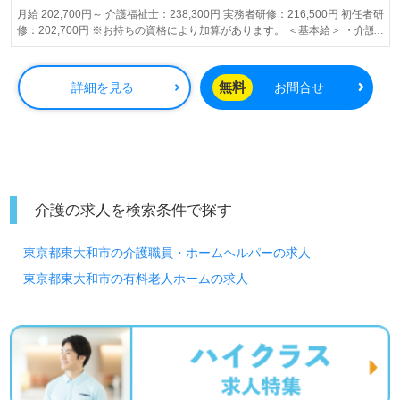
月給 202,700円～ 介護福祉士：238,300円 実務者研修：216,500円 初任者研
修：202,700円 ※お持ちの資格により加算があります。 ＜基本給＞ ・介護
福祉士：196,300円～ ・実務者、ヘル1：181,500円～ ・初任者、ヘル2：
167,700円～ 【給与内訳】介護福祉士の場合 「月給」238,300円 ・基本給：
196,300円 +夜勤手当：25,000円（5回分） +日祝手当：4,000円（2回分）
無料
詳細を見る
お問合せ
+精勤手当：6,000円 +特別手当：7,000円 ※他◇手当は該当者別途支給 「年
収」3,252,200円 ・賞与：392,600円 ≪手当詳細≫ ◆夜勤手当：5,000円/回
（月5回くらい） ◆日祝手当：2,000円/回（月2回くらい） ◆精皆勤手当：
6,000円/月 ◇特別手当：7,000円/月 ※介護福祉士のみ ◇子供手当 ・～2歳
（通園）：25,000円/人月 ・3歳～就学前：10,000円/人月 ◇年末年始手当 ◇
時間外手当：1分から支給 ◇通勤手当：50,000円月上限 【昇給】年1回 【賞
与】年2回（5月、11月）※入社後4ヵ月目からが評価対象。 ≪給与支払≫月
末締め翌15日 賞与あり 昇給あり
介護の求人を検索条件で探す
東京都東大和市の介護職員・ホームヘルパーの求人
東京都東大和市の有料老人ホームの求人