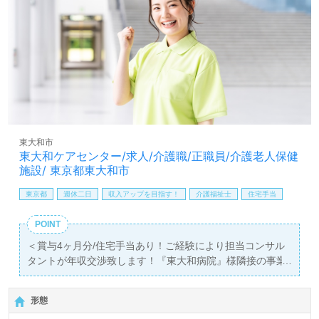
トよりご案内します。お問い合わせも遠慮なくお願いしま
す。
医療/福祉業界の正社員/パート求人探しは【ウィルオブ介
護】＊求人情報収集、将来的に検討の方も遠慮なく＊
LINE、メール、お電話などご希望に応じてお問い合わせ/ご
相談可能です。転職相談、求人紹介、年収交渉など完全無
料サービスをご利用いただけます。＜非公開求人も取扱い
あり！＞"転職支援"のプロと一緒に転職活動！お問い合わ
せお待ちしております。
東大和市
東大和ケアセンター/求人/介護職/正職員/介護老人保健
施設/ 東京都東大和市
東京都
週休二日
収入アップを目指す！
介護福祉士
住宅手当
POINT
＜賞与4ヶ月分/住宅手当あり！ご経験により担当コンサル
タントが年収交渉致します！『東大和病院』様隣接の事業
所様！＞
◎介護職/正社員募集◎【月給196,160円～229,020円】＊
形態
国家資格介護福祉士有資格者向け求人＊