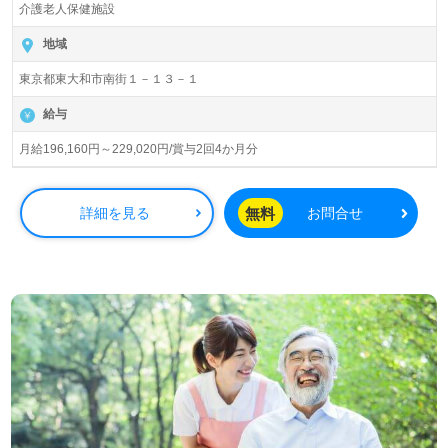
『大和市駅』徒歩12分。お車通勤可能です。
介護老人保健施設
入居定員100名（32室/従来型個室・多床室）『介護老人保
地域
健施設東大和ケアセンター』社会医療法人財団大和会様の
東京都東大和市南街１－１３－１
運営です。東大和市内に病院、クリニック、リハビリテー
ション、訪問看護/介護、居宅介護支援、地域包括支援セン
給与
ターを展開されています。『その人らしさを支える介護』
『"ひと"と"ひと"をつなぐおもいやり』を大切にされている
月給196,160円～229,020円/賞与2回4か月分
法人様です。
◎『リハビリ×チーム医療』で在宅復帰や長期療養をサポ
無料
詳細を見る
お問合せ
ート！あたたかで安心の介護支援を提供されている施設
様！◎
看護助手や介護職経験のある方をお迎えします。介護老人
保健施設での勤務経験は問いません。幅広い年代層の職員
様が活躍中！住宅手当、食事手当等の手厚い福利厚生、職
員様同士の抜群のチームワーク、収入アップを目指せる給
与制度/人事考課も働くあなたのモチベーションに！『ご利
用者様のお役に立ちたい、資格/経験を活かしたい』『やり
がいを感じながら働きたい』『働きながらキャリアアップ
を目指したい』『公正な評価基準のある職場で働きたい』
『モチベーション高く働きたい』『施設形態や環境を変え