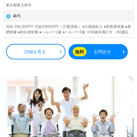
東京都東大和市
給与
月給 206,000円? 月給206000円 ＜応募資格＞ ●介護福祉士 ●実務者研修 ●基
礎研修 ●初任者研修 ●ヘルパー1級 ●ヘルパー2級 ※60歳未満の方 （60歳定
年制のため） ＜備考＞ ※夜勤手当4回分として計算。また、その他手当含
む。 ※個人のスキル・能力・経験により考慮の上、加算があります。 ≪給
与例≫ 「月給」210,060円 ・基本給：164,000円 ・業務手当：3,500円 ・資
無料
詳細を見る
お問合せ
格手当：6,000円 ・夜勤手当：20,000円（4回分） ・処遇改善：16,560円
（月20日勤務） 【手当詳細】 ◆資格手当：4,000円～6,000円/月 ◆業務手
当：3,500円/月 ◆夜勤手当：5,000円/回（月4回くらい） ◆処遇
改善手当：90円/ｈ ◆リーダー手当：10,000円/月 ◆通勤手当：全額支給 賞
与あり 昇給あり