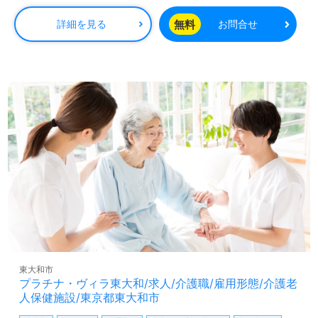
す。介護職に就いたきっかけや夢を大切にしながら、共に
成長できる仲間を求めています。
無料
詳細を見る
お問合せ
OJT（オン・ザ・ジョブ・トレーニング）や各種研修プロ
グラムも充実しており、介護技術や知識を高めたい方にと
って理想的な職場です。また、住宅手当などの手厚い福利
厚生も整っており、安心して働き続けることができます。
介護業界でのキャリアを築きたい方、また異なる施設環境
での挑戦を考えている方も大歓迎です。募集の詳細や応募
については、担当コンサルタントが丁寧にサポートいたし
ますので、お気軽にお問い合わせください。
医療や福祉業界における正社員やパート求人をお探しの方
は、ぜひ【ウィルオブ介護】にご相談ください。求人情報
の収集や転職相談、年収交渉など、すべて完全無料で提供
しています。非公開求人の取り扱いもありますので、転職
支援のプロと共に新たなキャリアを築いていきましょう。
お問い合わせを心よりお待ちしております。
東大和市
プラチナ・ヴィラ東大和/求人/介護職/雇用形態/介護老
人保健施設/東京都東大和市