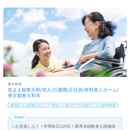
ステップアップも視野に入れることができます。仕事を通
じて学び、成長を実感できる環境で、自分らしさを大切に
しながら働くことが可能です。
求職者の方には、転職相談や求人紹介などの無料サービス
を提供しており、非公開求人も取り扱っています。LINEや
メール、お電話でのお問い合わせも受け付けており、気軽
にご相談いただけます。医療・福祉業界でのキャリアを考
えている方は、ぜひこの機会をお見逃しなく！
東大和市
気まま館東大和/求人/介護職/正社員/有料老人ホーム/
東京都東大和市
東京都
お見逃しなく！
駅近
収入アップを目指す！
初任者研修
POINT
＜お見逃しなく！年間休日120日！業界未経験者も積極採