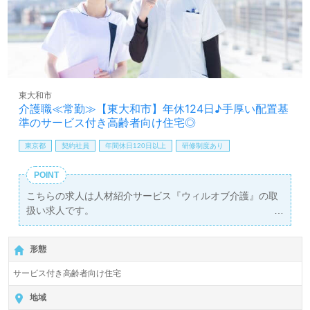
東大和市
介護職≪常勤≫【東大和市】年休124日♪手厚い配置基
準のサービス付き高齢者向け住宅◎
東京都
契約社員
年間休日120日以上
研修制度あり
POINT
こちらの求人は人材紹介サービス『ウィルオブ介護』の取
扱い求人です。
詳細に関してお気軽にご相談ください♪
【無料】で皆さんの転職活動をサポートいたします。
形態
サービス付き高齢者向け住宅
地域