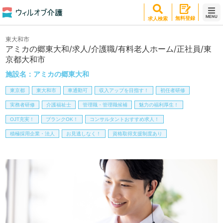
MENU
無料登録
求人検索
東大和市
アミカの郷東大和/求人/介護職/有料老人ホーム/正社員/東
京都大和市
施設名：
アミカの郷東大和
東京都
東大和市
車通勤可
収入アップを目指す！
初任者研修
実務者研修
介護福祉士
管理職・管理職候補
魅力の福利厚生！
OJT充実！
ブランクOK！
コンサルタントおすすめ求人！
積極採用企業・法人
お見逃しなく！
資格取得支援制度あり