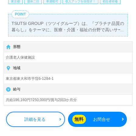
東京都
週休二日
車通勤可
収入アップを目指す！
初任者研修
POINT
TSUTSI GROUP（ツツイグループ）は、『プラチナ品質の
暮らし』をテーマに、医療・介護・福祉の分野で高いサー
ビスを提供する法人です。現在、東京都の上北台駅から徒
歩7分の距離に位置する『プラチナ・ヴィラ東大和』で、
形態
介護職の正社員を募集しています。月給は196,160円から
250,000円で、年2回の賞与も支給されるため、安定した収
介護老人保健施設
入を得ることができます。
地域
当施設は、135名の入居者を受け入れ、個室や多床室を完
東京都東大和市芋窪6-1284-1
備しており、アットホームな雰囲気が魅力です。職員同士
の連携も良好で、経験を生かしながら働くことができる環
給与
境が整っています。看護助手や介護職の経験がある方を優
遇し、未経験者でも安心してご応募いただけます。多様な
月給196,160円?250,000円/賞与2回3か月分
キャリアパスが用意されており、資格や経験を活かしなが
ら成長できる機会が豊富にあります。
無料
詳細を見る
お問合せ
また、TSUTSI GROUPでは、医療法人徳寿会が運営する多
様な施設を展開しており、将来的にはマネジメント職への