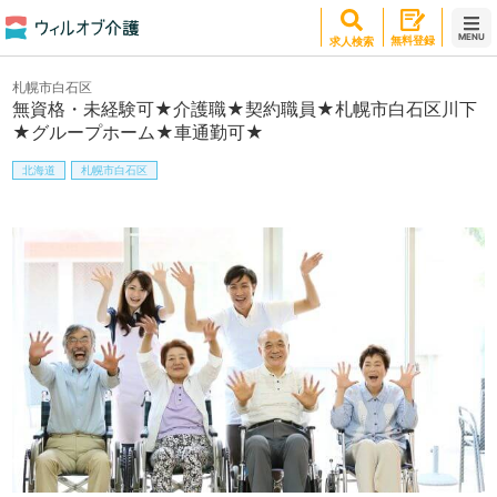
MENU
無料登録
求人検索
札幌市白石区
無資格・未経験可★介護職★契約職員★札幌市白石区川下
★グループホーム★車通勤可★
北海道
札幌市白石区