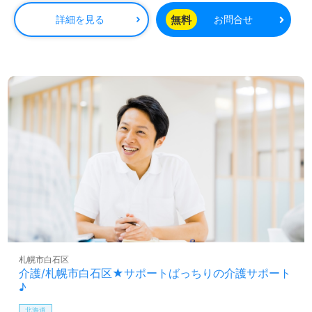
【諸手当】
処遇改善手当：18,000円
無料
詳細を見る
お問合せ
職務資格手当：47,000円
残業手当
賞与あり
昇給あり
札幌市白石区
介護/札幌市白石区★サポートばっちりの介護サポート
♪
北海道