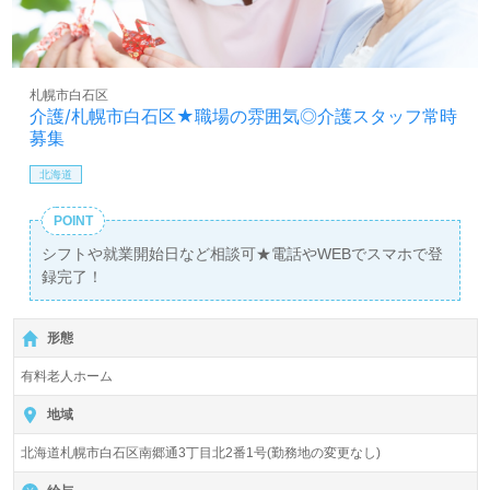
札幌市白石区
介護/札幌市白石区★職場の雰囲気◎介護スタッフ常時
募集
北海道
POINT
シフトや就業開始日など相談可★電話やWEBでスマホで登
録完了！
形態
有料老人ホーム
地域
北海道札幌市白石区南郷通3丁目北2番1号(勤務地の変更なし)