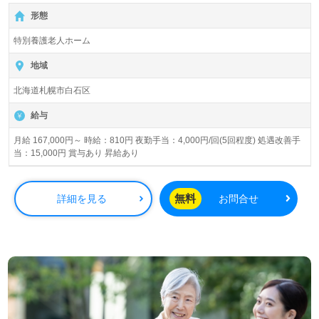
【無料】で皆さんの転職活動をサポートいたします。
形態
特別養護老人ホーム
地域
北海道札幌市白石区
給与
月給 167,000円～ 時給：810円 夜勤手当：4,000円/回(5回程度) 処遇改善手
当：15,000円 賞与あり 昇給あり
無料
詳細を見る
お問合せ