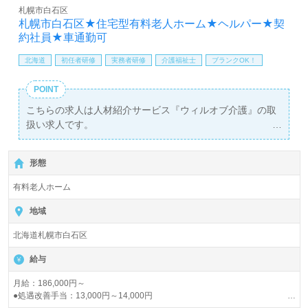
札幌市白石区
札幌市白石区★住宅型有料老人ホーム★ヘルパー★契
約社員★車通勤可
北海道
初任者研修
実務者研修
介護福祉士
ブランクOK！
POINT
こちらの求人は人材紹介サービス『ウィルオブ介護』の取
扱い求人です。
詳細に関してお気軽にご相談ください♪
無料で皆さんの転職活動をサポートいたします。
形態
有料老人ホーム
地域
北海道札幌市白石区
給与
月給：186,000円～
●処遇改善手当：13,000円～14,000円
●夜勤手当：4,000円/回（月3～4回）