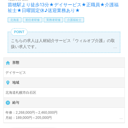
苗穂駅より徒歩13分★デイサービス★正職員★介護福
祉士★日曜固定休♪送迎業務あり★
北海道
初任者研修
実務者研修
介護福祉士
POINT
こちらの求人は人材紹介サービス『ウィルオブ介護』の取
扱い求人です。
詳細に関してお気軽にご相談ください♪
【無料】で皆さんの転職活動をサポートいたします。
形態
デイサービス
地域
北海道札幌市白石区
給与
年俸：2,268,000円～2,460,000円
月給：189,000円～205,000円