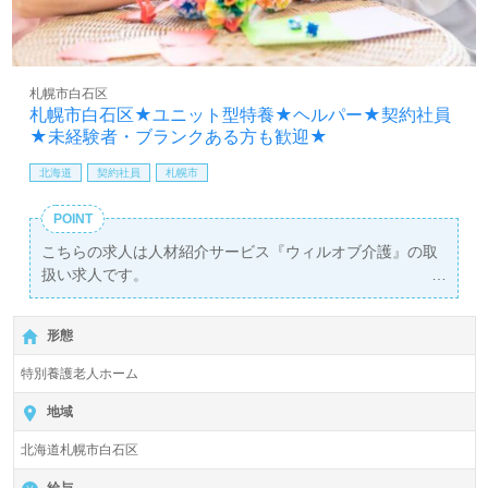
札幌市白石区
札幌市白石区★ユニット型特養★ヘルパー★契約社員
★未経験者・ブランクある方も歓迎★
北海道
契約社員
札幌市
POINT
こちらの求人は人材紹介サービス『ウィルオブ介護』の取
扱い求人です。
詳細に関してお気軽にご相談ください♪
【無料】で皆さんの転職活動をサポートいたします。
形態
特別養護老人ホーム
地域
北海道札幌市白石区