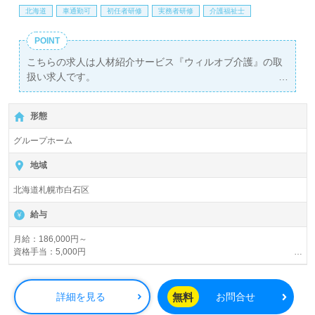
北海道
車通勤可
初任者研修
実務者研修
介護福祉士
POINT
こちらの求人は人材紹介サービス『ウィルオブ介護』の取
扱い求人です。
詳細に関してお気軽にご相談ください♪
無料で皆さんの転職活動をサポートいたします。
形態
グループホーム
地域
北海道札幌市白石区
給与
月給：186,000円～
資格手当：5,000円
夜勤手当：5,000円/回（月4～5回程度）
処遇改善加算あり
無料
詳細を見る
お問合せ