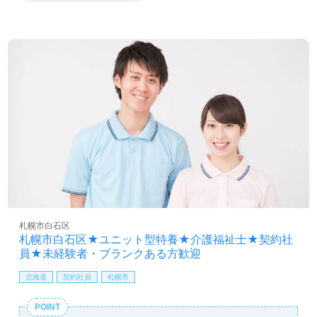
札幌市白石区
札幌市白石区★ユニット型特養★介護福祉士★契約社
員★未経験者・ブランクある方歓迎
北海道
契約社員
札幌市
POINT