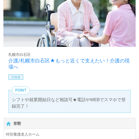
札幌市白石区
介護/札幌市白石区★もっと近くで支えたい！介護の現
場へ
北海道
POINT
シフトや就業開始日など相談可★電話やWEBでスマホで登
録完了！
形態
特別養護老人ホーム