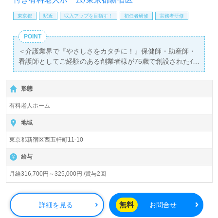
東京都
駅近
収入アップを目指す！
初任者研修
実務者研修
POINT
＜介護業界で『やさしさをカタチに！』保健師・助産師・
看護師としてご経験のある創業者様が75歳で創設された企
業様！＞
◎介護職/正社員募集◎【月給316,700円～325,000円 /賞与
形態
2回】＊初任者研修以上有資格者向け求人＊『江戸川橋
駅』徒歩4分。
有料老人ホーム
入居定員90名（69室/個室/多床室）『しまナーシングホー
地域
ム飯田橋』株式会社しまナーシングホーム（本社：東京都
東京都新宿区西五軒町11-10
新宿区）様の運営です。東京都、神奈川県、茨城県を中心
に14拠点の介護付き有料老人ホーム、住宅型有料老人ホー
給与
ムを展開されています。
月給316,700円～325,000円 /賞与2回
◎『お年寄りとそのご家族を笑顔にするために』。ご利用
者様1.98名に対し、職員様1名の手厚いサポートが評判の
事業所様！◎
無料
詳細を見る
お問合せ
看護助手や介護職経験のある方をお迎えします。創業者様