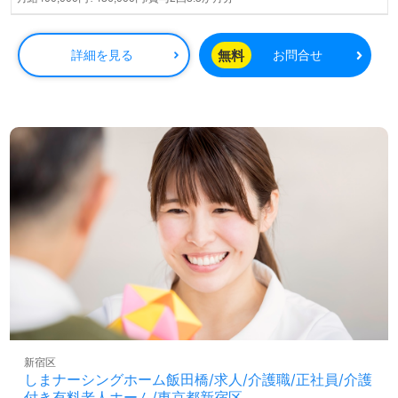
緩和ケアの経験を持つ方は、その知識を存分に活かすこと
ができます。
無料
詳細を見る
お問合せ
この職場では、患者様一人ひとりに丁寧に寄り添うことが
できるため、やりがいを感じながらプロフェッショナルと
して成長できる環境が整っています。また、勤務形態は正
社員なので、安定した雇用を求める方にも最適です。全国
展開のため、希望するエリアでの勤務もご相談可能です。
さらに、転職に関する相談は完全無料で、非公開求人の取
り扱いもあります。看護師紹介専任コンサルタントがあな
たの転職活動をサポートし、年収交渉や職場環境のヒアリ
ングなども行います。介護職を検討している方は、ぜひこ
の機会にお問い合わせください。あなたのキャリアに新た
な一歩を踏み出すチャンスです。
新宿区
しまナーシングホーム飯田橋/求人/介護職/正社員/介護
付き有料老人ホーム/東京都新宿区