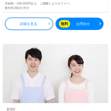
供。資格支援制度や教育研修プログラムも充実。『入社し
月給制：246,000円以上、ご経験によりオファー。
賞与年2回2か月分
てよかった！』のお声も届く企業様です。
◎介護業界で天職みつける！『これからのキャリアが楽し
無料
詳細を見る
お問合せ
みになる』あなたのキャリアを描いてみませんか◎
看護助手や介護職経験のある方はもちろん、これから介護
職を目指される方も幅広く募集します。チームワーク抜群
で何でも話しやすい、相談しやすい職場の雰囲気の事業所
様です。就職後『資格支援制度活用で資格を取得した』
『介護業界で頑張ってきて良かったと思えた』『新たな目
標ができた』と嬉しいお声も。それぞれの成長に合った資
格支援制度や教育研修プログラム充実もおすすめポイン
ト！『ご利用者様のお役に立ちたい、喜んでもらいたい』
『資格取得を目指している、知識や経験を深めたい』『転
職でキャリアチェンジ、キャリアアップを実現したい』
『働き方や環境を変えて仕事をしたい』等の方も大歓迎で
す！求人詳細や選考フロー等、担当コンサルタントよりご
案内します。お問い合わせも遠慮なくお願いします。
【同時募集：あなたのご希望エリアでお探しします】＊募
集職種：介護職 ＊雇用形態：正社員
新宿区