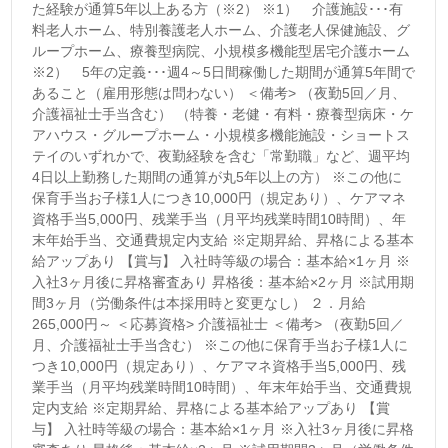
た経験が通算5年以上ある方（※2） ※1） 介護施設･･･有
料老人ホーム、特別養護老人ホーム、介護老人保健施設、グ
ループホーム、療養型病院、小規模多機能型居宅介護ホーム
※2） 5年の定義･･･週4～5日間稼働した期間が通算5年間で
あること（雇用形態は問わない） ＜備考> （夜勤5回／月、
介護福祉士手当含む） （特養・老健・有料・療養型病床・ケ
アハウス・グループホーム・小規模多機能施設・ショートス
テイのいずれかで、夜勤経験を含む「常勤職」など、週平均
4日以上勤務した期間の通算が丸5年以上の方） ※この他に
保育手当お子様1人につき10,000円（規定あり）、ケアマネ
資格手当5,000円、残業手当（月平均残業時間10時間）、年
末年始手当、交通費規定内支給 ※定期昇給、昇格による基本
給アップあり 【賞与】 入社時等級の場合：基本給×1ヶ月 ※
入社3ヶ月後に昇格審査あり 昇格後：基本給×2ヶ月 ※試用期
間3ヶ月（労働条件は本採用時と変更なし） ２．月給
265,000円～ ＜応募資格> 介護福祉士 ＜備考> （夜勤5回／
月、介護福祉士手当含む） ※この他に保育手当お子様1人に
つき10,000円（規定あり）、ケアマネ資格手当5,000円、残
業手当（月平均残業時間10時間）、年末年始手当、交通費規
定内支給 ※定期昇給、昇格による基本給アップあり 【賞
与】 入社時等級の場合：基本給×1ヶ月 ※入社3ヶ月後に昇格