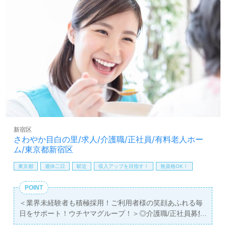
て仕事をしたい』等の方も大歓迎です。募集詳細や働き方
等、担当コンサルタントよりご案内します。お問い合わせ
も遠慮なくお願いします。
医療/福祉業界の正社員/パート求人探しは【ウィルオブ介
護】＊求人情報収集、将来的に検討の方も遠慮なく＊
LINE、メール、お電話などご希望に応じてお問い合わせ/ご
相談可能です。転職相談、求人紹介、年収交渉など完全無
料サービスをご利用いただけます。＜非公開求人も取扱い
あり！＞"転職支援"のプロと一緒に転職活動！お問い合わ
せお待ちしております。
新宿区
さわやか目白の里/求人/介護職/正社員/有料老人ホー
ム/東京都新宿区
東京都
週休二日
駅近
収入アップを目指す！
無資格OK！
POINT
＜業界未経験者も積極採用！ご利用者様の笑顔あふれる毎
日をサポート！ウチヤマグループ！＞◎介護職/正社員募集
◎