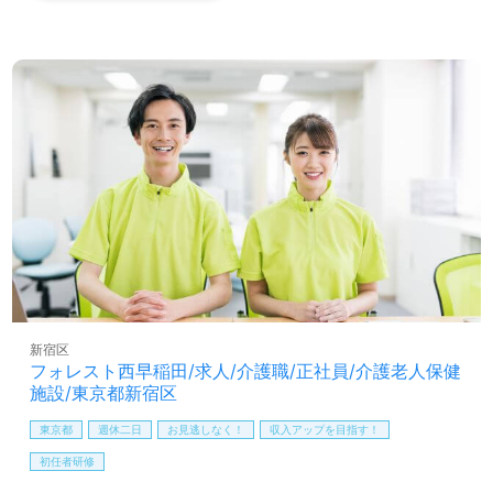
の想い引き継ぎ『他の施設で断られた方もお迎えする』を
大切にされる事業所様です。充実のOJT/研修制度、一緒に
働く職員様同士の”さりげない気遣い”も嬉しいポイント！
『ご利用者様、ご家族様の想いに寄り添いたい』『介護知
識や技術力を高めたい』『ご利用者様のお役に立てるキャ
リアを描きたい』『施設形態や環境を変えて仕事をした
い』等の方も大歓迎です！募集詳細等、担当コンサルタン
トよりご案内します。お問い合わせも遠慮なくお願いしま
す。
全国の求人ご紹介！医療/福祉業界の正社員/パート求人探
しは【ウィルオブ介護】＊求人情報収集、将来的に検討の
方も遠慮なく＊
LINE、メール、お電話などご希望に応じてお問い合わせ/ご
相談可能です。転職相談、求人紹介、年収交渉など完全無
新宿区
料サービスをご利用いただけます。＜非公開求人も取扱い
フォレスト西早稲田/求人/介護職/正社員/介護老人保健
あり！＞"転職支援"のプロと一緒に転職活動！お問い合わ
施設/東京都新宿区
せお待ちしております。
東京都
週休二日
お見逃しなく！
収入アップを目指す！
初任者研修