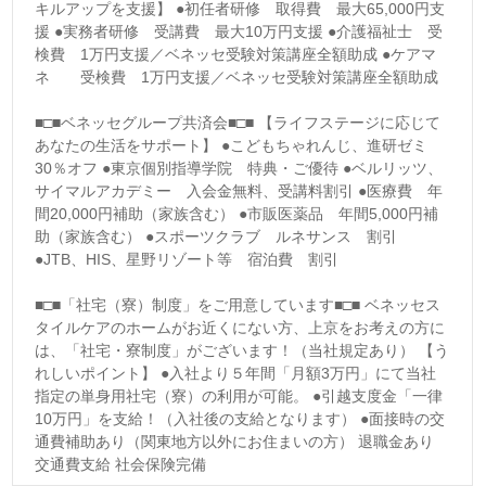
キルアップを支援】 ●初任者研修 取得費 最大65,000円支
援 ●実務者研修 受講費 最大10万円支援 ●介護福祉士 受
検費 1万円支援／ベネッセ受験対策講座全額助成 ●ケアマ
ネ 受検費 1万円支援／ベネッセ受験対策講座全額助成
■□■ベネッセグループ共済会■□■ 【ライフステージに応じて
あなたの生活をサポート】 ●こどもちゃれんじ、進研ゼミ
30％オフ ●東京個別指導学院 特典・ご優待 ●ベルリッツ、
サイマルアカデミー 入会金無料、受講料割引 ●医療費 年
間20,000円補助（家族含む） ●市販医薬品 年間5,000円補
助（家族含む） ●スポーツクラブ ルネサンス 割引
●JTB、HIS、星野リゾート等 宿泊費 割引
■□■「社宅（寮）制度」をご用意しています■□■ ベネッセス
タイルケアのホームがお近くにない方、上京をお考えの方に
は、「社宅・寮制度」がございます！（当社規定あり） 【う
れしいポイント】 ●入社より５年間「月額3万円」にて当社
指定の単身用社宅（寮）の利用が可能。 ●引越支度金「一律
10万円」を支給！（入社後の支給となります） ●面接時の交
通費補助あり（関東地方以外にお住まいの方） 退職金あり
交通費支給 社会保険完備