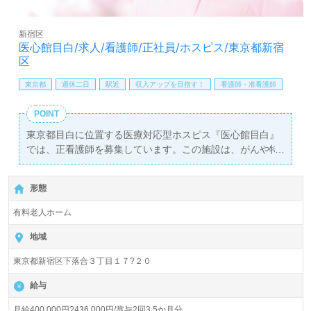
新宿区
医心館目白/求人/看護師/正社員/ホスピス/東京都新宿
区
東京都
週休二日
駅近
収入アップを目指す！
看護師・准看護師
POINT
東京都目白に位置する医療対応型ホスピス『医心館目白』
では、正看護師を募集しています。この施設は、がんや特
定疾患など医療依存度の高い患者様に特化したホスピス事
業を展開しており、41名の入居定員を有する全室個室の快
形態
適な環境を提供しています。月給は400,000円から436,000
円で、年2回の賞与も支給されるため、安定した収入を得
有料老人ホーム
ることができます。
地域
看護師として臨床経験がある方なら、ホスピスでの経験は
東京都新宿区下落合３丁目１７?２０
問いません。患者様の『今』に寄り添い、質の高い看護を
提供することが求められます。チーム医療においては、大
給与
学病院や急性期病院での経験が活かせるため、幅広いバッ
クグラウンドを持つ方に適した職場です。特に、終末期や
月給400,000円?436,000円/賞与2回3.5か月分