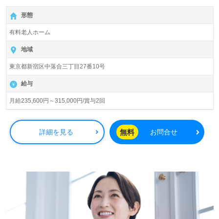
【月給：235,600円～315,000円/賞与2回】【同時募集：チ
形態
ャレンジ介護！無資格/未経験応募可能枠】『落合南長崎
駅』徒歩4分。
有料老人ホーム
入居定員56名（56室/全室個室）『さわやか目白の里』株
地域
式会社さわやか倶楽部（本社：福岡県北九州市）様の運営
東京都新宿区中落合三丁目27番10号
です。従業員人数3,000人以上、全国120施設以上、有料老
人ホーム、サービス付き高齢者向け住宅、ショートステ
給与
イ、グループホーム、小規模多機能、デイサービス、訪問
看護/介護、居宅介護支援、障がい者支援、福祉用具事業を
月給235,600円～315,000円/賞与2回
展開されています。ご入社された方から『先輩も優しく、
ご利用者様との毎日が楽しい！』とお声も届く企業様で
す。
無料
詳細を見る
お問合せ
◎『ご入居者様のお役に立ちたい、笑顔を増やしたい』職
員様の想いあふれる事業所様！◎
看護助手や介護職経験のある方はもちろん、これから介護
職を目指される方も幅広く募集します。『介護職を続けて
きてよかった。人の役に立てる喜びを感じながら働いてい
る』等のお声も届く事業所様です。幅広い年代層の職員様
が活躍中！抜群のチームワーク、先輩職員様からのあたた