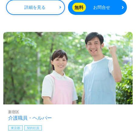
ープホーム、療養型病院、小規模多機能型居宅介護ホーム ※2） 5年の定
無料
詳細を見る
お問合せ
義･･･週4～5日間稼働した期間が通算5年間であること（雇用形態は問わな
い） ＜備考> （夜勤5回／月、介護福祉士手当含む） （特養・老健・有料・
療養型病床・ケアハウス・グループホーム・小規模多機能施設・ショートス
テイのいずれかで、夜勤経験を含む「常勤職」など、週平均4日以上勤務し
た期間の通算が丸5年以上の方） ※この他に保育手当お子様1人につき
10,000円（規定あり）、ケアマネ資格手当5,000円、残業手当（月平均残業
時間10時間）、年末年始手当、交通費規定内支給 ※定期昇給、昇格による
基本給アップあり 【賞与】 入社時等級の場合：基本給×1ヶ月 ※入社3ヶ月
後に昇格審査あり 昇格後：基本給×2ヶ月 ※試用期間3ヶ月（労働条件は本採
用時と変更なし） ２．月給265,000円～ ＜応募資格> 介護福祉士 ＜備考>
（夜勤5回／月、介護福祉士手当含む） ※この他に保育手当お子様1人につ
き10,000円（規定あり）、ケアマネ資格手当5,000円、残業手当（月平均残
業時間10時間）、年末年始手当、交通費規定内支給 ※定期昇給、昇格によ
る基本給アップあり 【賞与】 入社時等級の場合：基本給×1ヶ月 ※入社3ヶ
月後に昇格審査あり 昇格後：基本給×2ヶ月 ※試用期間3ヶ月（労働条件は本
採用時と変更なし） ３．月給237,000円～ ＜応募資格> 介護職員初任者研修
（ヘルパー2級）以上 ※介護福祉士以外 ＜備考> （夜勤5回／月） ※この
他に保育手当お子様1人につき10,000円（規定あり）、ケアマネ資格手当
5,000円、残業手当（月平均残業時間10時間）、年末年始手当、交通費規定
新宿区
内支給 ※定期昇給、昇格による基本給アップあり 【賞与】 入社時等級の場
介護職員・ヘルパー
合：基本給×1ヶ月 ※入社3ヶ月後に昇格審査あり 昇格後：基本給×2ヶ月 ※
試用期間3ヶ月（労働条件は本採用時と変更なし） 賞与あり 昇給あり
東京都
契約社員