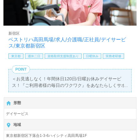
医療/福祉業界の正社員/パート求人探しは【ウィルオブ介
護】＊求人情報収集、将来的に検討の方も遠慮なく＊
LINE、メール、お電話などご希望に応じてお問い合わせ/ご
相談可能です。転職相談、求人紹介、年収交渉など完全無
料サービスをご利用いただけます。＜非公開求人も取扱い
新宿区
あり！＞"転職支援"のプロと一緒に転職活動！お問い合わ
ベストリハ高田馬場/求人/介護職/正社員/デイサービ
せお待ちしております。
ス/東京都新宿区
東京都
週休二日
資格取得支援制度あり
日曜休み
実務者研修
POINT
＜お見逃しなく！年間休日120日/日曜お休みデイサービ
ス！『ご利用者様の毎日のワクワク』をあなたらしくサポ
ート！＞
◎介護職/正社員募集◎【月給230,000円～279,000円/賞与
形態
2回】＊初任者研修以上有資格者向け求人＊『高田馬場
駅』徒歩5分。
デイサービス
1日定員39名（１日型/半日型）『ベストリハ高田馬場』ベ
地域
ストリハ株式会社（本社：東京都台東区）様の運営です。
東京都新宿区下落合1-3-6ハイシティ高田馬場1F
従業員数803名以上、東京都を中心にデイサービス、訪問