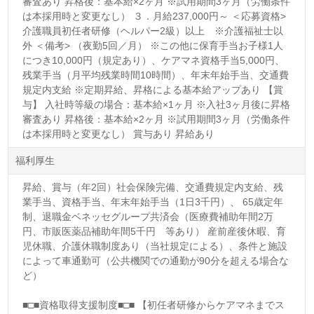
審査あり 昇格後：基本給×2ヶ月 ※試用期間3ヶ月（労働条件
は本採用時と変更なし） ３．月給237,000円～ ＜応募資格>
介護職員初任者研修（ヘルパー2級）以上 ※介護福祉士以
外 ＜備考> （夜勤5回／月） ※この他に保育手当お子様1人
につき10,000円（規定あり）、ケアマネ資格手当5,000円、
残業手当（月平均残業時間10時間）、年末年始手当、交通費
規定内支給 ※定期昇給、昇格による基本給アップあり 【賞
与】 入社時等級の場合：基本給×1ヶ月 ※入社3ヶ月後に昇格
審査あり 昇格後：基本給×2ヶ月 ※試用期間3ヶ月（労働条件
は本採用時と変更なし） 賞与あり 昇給あり
福利厚生
昇給、賞与（年2回）社会保険完備、交通費規定内支給、残
業手当、資格手当、年末年始手当（1日3千円）、 65歳定年
制、退職金ベネッセグループ共済会（医療費補助年間2万
円、市販医薬品補助年間5千円 等あり） 産前産後休暇、育
児休職、介護休職制度あり（当社規定による）、条件と施設
によって車通勤可（公共機関での通勤が90分を超える場合な
ど）
■□■資格取得支援制度■□■ 【初任者研修からケアマネまでス