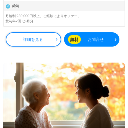
看護/介護、看護多機能、デイサービス、ジュニア支援事業
給与
を展開されています。
月給制:230,000円以上、ご経験によりオファー。
賞与年2回1か月分
◎キーワードはワクワク！『プライベートも仕事も全力で
楽しむ』をあなたらしく！◎
看護助手や介護職経験のある方をお迎えします。デイサー
無料
詳細を見る
お問合せ
ビスでの勤務経験は問いません。圧倒的なリハビリ運動量
は1日平均100分以上。ご利用者様の30日後の『変化』に感
動しながら、ワクワクを大切に、日々トレーニングサポー
トを行っていらっしゃる事業所様です。『ご利用者様のお
役に立ちたい、笑顔を増やしたい』『資格や介護職経験を
活かしたい』『感謝と感動、やりがいを大切に仕事をした
い』『笑顔とワクワク溢れるデイサービスで働きたい』
『日勤正社員で働きたい』『施設形態や環境を変えて仕事
をしたい』等の方も大歓迎です。働き方や選考フロー等、
担当コンサルタントよりご案内します。お問い合わせも遠
慮なくお願いします。
全国の求人ご紹介！医療/福祉業界の正社員/パート求人探
しは【ウィルオブ介護】＊求人情報収集、将来的に検討の
方も遠慮なく＊