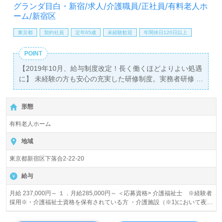
全国展開！ご希望エリアを担当コンサルタントへお伝えく
グランダ目白・新宿/求人/介護職員/正社員/有料老人ホ
ださい。お問い合わせも遠慮なくお願いします。
ーム/新宿区
東京都
契約社員
定年65歳
未経験歓迎
年間休日120日以上
医療/福祉業界の正社員/パート求人探しは【ウィルオブ介
護】＊求人情報収集、将来的に検討の方も遠慮なく＊
POINT
LINE、メール、お電話などご希望に応じてお問い合わせ/ご
相談可能です。転職相談、求人紹介、年収交渉など完全無
【2019年10月、給与制度改定！長く働くほどよりよい処遇
料サービスをご利用いただけます。＜非公開求人も取扱い
に】 未経験の方も安心の充実した研修制度。実務者研修・
あり！＞"転職支援"のプロと一緒に転職活動！お問い合わ
介護福祉士・ケアマネの資格取得支援制度もあり。 働きが
せお待ちしております。
いとキャリアアップの両立を目指せる職場です。 『その方
形態
らしさに、深く寄りそう。』 お一人おひとりにじっくり
関わるお仕事をしませんか。
有料老人ホーム
地域
東京都新宿区下落合2-22-20
給与
月給 237,000円～ １．月給285,000円～ ＜応募資格> 介護福祉士 ※経験者
採用※・介護福祉士資格を保有されている方 ・介護施設（※1)において夜勤
経験を含むフルタイムで働いた経験が通算5年以上ある方（※2） ※1） 介
護施設･･･有料老人ホーム、特別養護老人ホーム、介護老人保健施設、グル