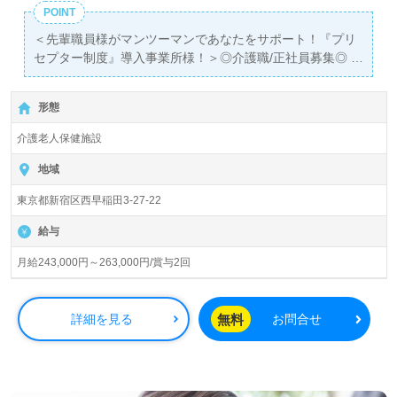
POINT
＜先輩職員様がマンツーマンであなたをサポート！『プリ
セプター制度』導入事業所様！＞◎介護職/正社員募集◎
【月給243,000円～263,000円/賞与2回】＊初任者研修以上
有資格者向け求人＊『高田馬場駅』徒歩10分。
形態
入所定員90名（従来型多床室）『フォレスト西早稲田』医
介護老人保健施設
療法人社団康生会（本部：東京都港区）様の運営です。東
京都を中心に介護老人保健施設、通所リハビリテーショ
地域
ン、ショートステイ事業を展開されています。
東京都新宿区西早稲田3-27-22
◎抜群のチームワークでご利用者様の笑顔をつくる！あな
給与
たの仕事が『ご利用者様の笑顔に！◎
看護助手や介護職経験のある方をお迎えします。介護老人
月給243,000円～263,000円/賞与2回
保健施設での勤務経験は問いません。職員様同士の協力体
制、ご利用者様と職員様の笑顔あふれる事業所様です。充
実のOJT/研修制度、『プリセプター制度』であなたの成長
無料
詳細を見る
お問合せ
を先輩職員様が安心サポート！『ご利用者様のお役に立ち
たい』『チームワークの良い職場で働きたい』『やりがい
を感じながら働きたい』『資格取得を目指している、介護
知識や技術力を高めたい』『転職で施設形態や環境を変え