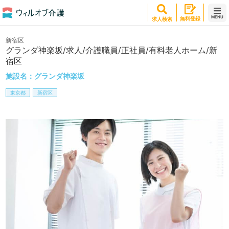
MENU
無料登録
求人検索
新宿区
グランダ神楽坂/求人/介護職員/正社員/有料老人ホーム/新
宿区
施設名：
グランダ神楽坂
東京都
新宿区