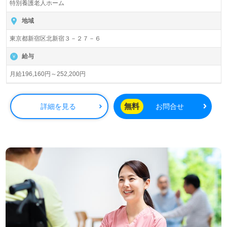
相談可能です。転職相談、求人紹介、年収交渉など完全無
特別養護老人ホーム
ホーム かしわ苑』社会福祉法人新宿区社会福祉事業団（本
料サービスをご利用いただけます。＜非公開求人も取扱い
部：東京都新宿区）様の運営です。東京都を中心に特別養
地域
あり！＞"転職支援"のプロと一緒に転職活動！お問い合わ
護路応身ホーム、通所介護、ショートステイ、グループホ
せお待ちしております。
東京都新宿区北新宿３－２７－６
ーム、居宅介護支援事業を展開されています。
給与
◎幅広い年代層の職員様が活躍中！テーマは『笑顔が集う
場所』。行政発！ホスピタリティあふれるケアサポートを
月給196,160円～252,200円
新宿区で！◎
看護助手や介護職経験のある方はもちろん、これから介護
職を目指される方も幅広く募集します。特別養護老人ホー
無料
詳細を見る
お問合せ
ムでの勤務経験は問いません。すぐになじんでいただける
あたたかな職場環境、住宅手当等の手厚い福利厚生も働く
あなたのモチベーションに！『ご利用者様のお役に立ちた
い、資格/経験を活かしたい』『モチベーション高く働きた
い、やりがいを感じながら働きたい』『資格取得を目指し
ている、介護知識や技術力を高めたい』『最後の転職/職場
を探している』『転職で施設形態や環境を変えて働きた
い』等の方も大歓迎です。募集詳細等、担当コンサルタン
トよりご案内します。お問い合わせも遠慮なくお願いしま
す。