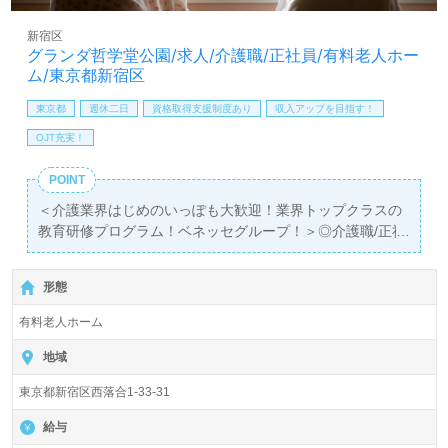
LINE、メール、お電話などご希望に応じてお問い合わせ/ご
相談可能です。転職相談、求人紹介、年収交渉など完全無
新宿区
料サービスをご利用いただけます。＜非公開求人も取扱い
グランダ哲学堂公園/求人/介護職/正社員/有料老人ホー
あり！＞"転職支援"のプロと一緒に転職活動！お問い合わ
ム/東京都新宿区
せお待ちしております。
東京都
週休二日
資格取得支援制度あり
収入アップを目指す！
OJT充実！
POINT
＜介護業界はじめのいっぽも大歓迎！業界トップクラスの
教育研修プログラム！ベネッセグループ！＞◎介護職/正社
員募集◎
【月給246,000円～296,500円 /賞与2回 】【同時募集：チ
形態
ャレンジ介護！無資格/未経験応募可能枠】『落合南長崎
前』徒歩9分。
有料老人ホーム
定員64名（57室/全室個室）『グランダ哲学堂公園』株式
地域
会社ベネッセスタイルケア様の運営です。従業員18,200人
東京都新宿区西落合1-33-31
以上、26年の実績、全国に350拠点以上の有料老人ホー
ム、保育/学童領域で事業展開されています。業界トップク
給与
ラスの施設数を誇り、ワンランク上の介護サービスをご提