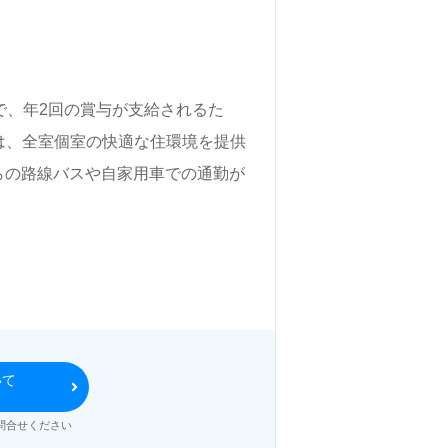
0円で、年2回の賞与が支給されるた
では、全室個室の快適な住環境を提供
らの路線バスや自家用車での通勤が
者向け住宅など多岐にわたる事業を
クを重視した職場環境が魅力です。
、安心して働ける環境が整っていま
いて
る
問合せください
いを持つ方を歓迎します。新しい挑