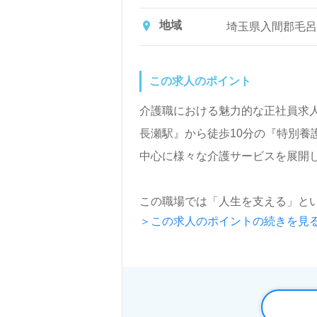
など日常生活のサ
地域
埼玉県入間郡毛呂
この求人のポイント
介護職における魅力的な正社員求人をご
長瀬駅』から徒歩10分の『特別養
中心に様々な介護サービスを展開
この職場では「人生を支える」と
＞この求人のポイントの続きを見
介護職の経験をお持ちの方には特
職員が活躍しており、風通しの良
「ご利用者様お一人おひとりに寄
い方など、さまざまな志向を持つ