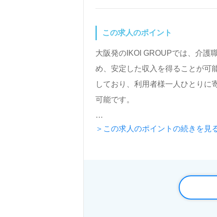
この求人のポイント
大阪発のIKOI GROUPでは、介
め、安定した収入を得ることが可能
しており、利用者様一人ひとりに
可能です。
＞この求人のポイントの続きを見
当グループは、大阪府、兵庫県、
展開しており、800名以上の従業
特に、神経難病や緩和ケアに特化
す。
求職者には「ご利用者様らしさを