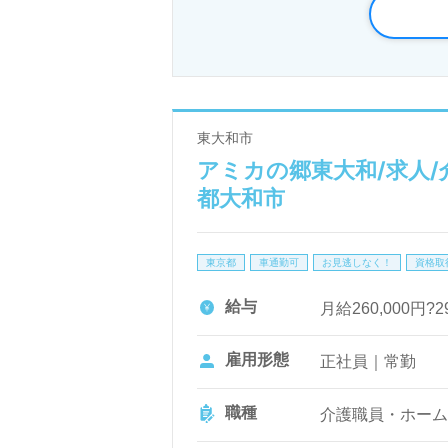
るため、初めての方でも安心して
るので、キャリアを描きやすい職
全国の医療・福祉業界の求人情報
東大和市
供していますので、気軽にLINE
アミカの郷東大和/求人/
なたのキャリアをサポートいたし
都大和市
東京都
車通勤可
お見逃しなく！
資格取
給与
月給260,000円?
雇用形態
正社員｜常勤
職種
介護職員・ホーム