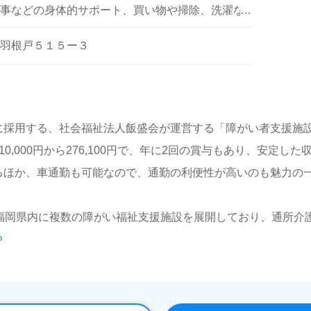
事などの身体的サポート、買い物や掃除、洗濯な
ートなど
羽根戸５１５ー３
に採用する、社会福祉法人飯盛会が運営する「障がい者支援施設
0,000円から276,100円で、年に2回の賞与もあり、安定し
るほか、車通勤も可能なので、通勤の利便性が高いのも魅力の
、福岡県内に複数の障がい福祉支援施設を展開しており、通所介
る
といった多様なサービスを提供しています。理念としては「豊
で」と「これから」に寄り添った支援を大切にしています。
はもちろん、業界未経験者も歓迎しており、安心のOJTや研修