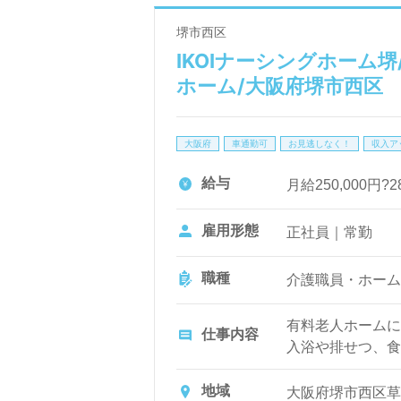
堺市西区
IKOIナーシングホーム堺
ホーム/大阪府堺市西区
大阪府
車通勤可
お見逃しなく！
収入ア
給与
月給250,000円?2
雇用形態
正社員｜常勤
職種
介護職員・ホーム
有料老人ホームに
仕事内容
入浴や排せつ、食
など日常生活のサ
地域
大阪府堺市西区草部