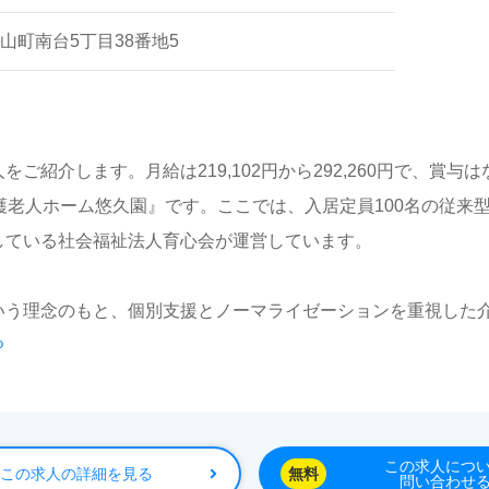
ポートなど
山町南台5丁目38番地5
紹介します。月給は219,102円から292,260円で、賞与は
護老人ホーム悠久園』です。ここでは、入居定員100名の従来
している社会福祉法人育心会が運営しています。
いう理念のもと、個別支援とノーマライゼーションを重視した
る
におすすめですが、特別養護老人ホームでの勤務経験がなくて
い職場環境が整っています。チームワークを重視し、職員同士
り添いたい」という想いを持つ方や、キャリアアップを目指し
この求人につ
この求人の詳細を見る
無料
問い合わせ
求職者を歓迎します。求人情報の詳細や転職に関する相談は、