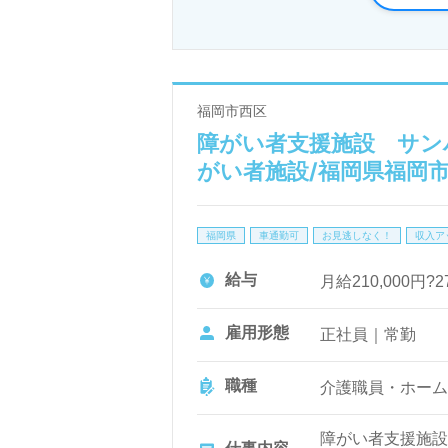
トいたしますので、お気軽にお問
医療・福祉業界での正社員やパー
福岡市西区
報収集や年収交渉に至るまで、完
障がい者支援施設 サンハ
に描いていきましょう。お問い合
がい者施設/福岡県福岡
福岡県
車通勤可
お見逃しなく！
収入ア
給与
月給210,000円?2
雇用形態
正社員｜常勤
職種
介護職員・ホーム
障がい者支援施設