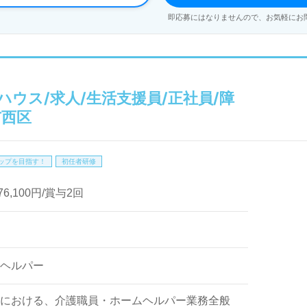
即応募にはなりませんので、お気軽にお
い合わせください。
ト求人を探している方は、ぜひ【ウィルオブ介護】にご相談く
全無料でサポートを提供しており、非公開求人も取り扱ってい
ウス/求人/生活支援員/正社員/障
わせお待ちしております。
市西区
ップを目指す！
初任者研修
76,100円/賞与2回
ヘルパー
における、介護職員・ホームヘルパー業務全般