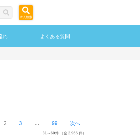
求人検索
流れ
よくある質問
2
3
…
99
次へ
31～60
件 （全 2,966 件）