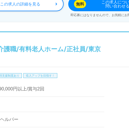
この求人につ
この求人の詳細を見る
無料
問い合わせ
スタートできます。利用者様一人ひとりに寄り添い、専門性を
即応募にはなりませんので、お気軽にお
場です。転職を考えている方や新たな環境で働きたい方にとっ
を提供する【ウィルオブ介護】では、転職相談や求人紹介、年
やメール、電話でお問い合わせください。非公開求人も取り扱
介護職/有料老人ホーム/正社員/東京
ます。
得支援制度あり
収入アップを目指す！
290,000円以上/賞与2回
ヘルパー