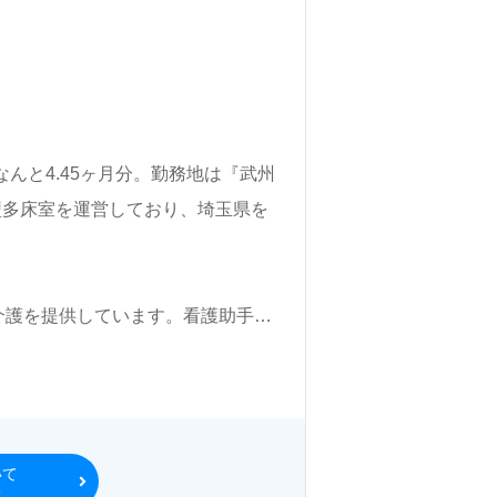
なんと4.45ヶ月分。勤務地は『武州
型多床室を運営しており、埼玉県を
介護を提供しています。看護助手や
も問題ありません。幅広い年代層の
が助け合う文化が根付いています。
ている方、職場環境を新たに変えた
いて
る
担当コンサルタントが丁寧にサポー