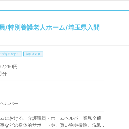
ャリアアップのチャンスが広がっています。東京都や兵庫県で
お伝えいただければ、詳細をお知らせいたします。
社員/特別養護老人ホーム/埼玉県入間
トの求人を探している方は、ぜひウィルオブ介護にご相談くだ
渉や非公開求人の取り扱いも行っています。あなたの転職活動
しょう。お問い合わせはLINE、メール、お電話などお好きな
ップを目指す！
初任者研修
92,260円
月分
ヘルパー
ムにおける、介護職員・ホームヘルパー業務全般
事などの身体的サポートや、買い物や掃除、洗濯