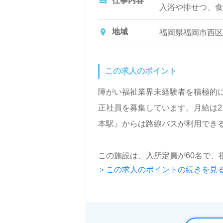
仕事内容
入浴や排せつ、食
ど日常生活のサポ
地域
福岡県福岡市西区
この求人のポイント
障がい福祉業界未経験者を積極的
正社員を募集しています。月給は21
本駅』からは路線バスが利用でき
この施設は、入所定員が60名で
＞この求人のポイントの続きを見
ループホーム、相談支援センター
掲げており、ご利用者様の「今ま
看護助手や介護職の経験がある方