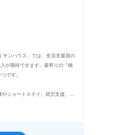
 サンハウス」では、生活支援員の
た収入が期待できます。最寄りの『橋
一つです。
護やショートステイ、就労支援、グ
かな人生と喜びを創造すること」を
制度、プリセプター制度が整ってい