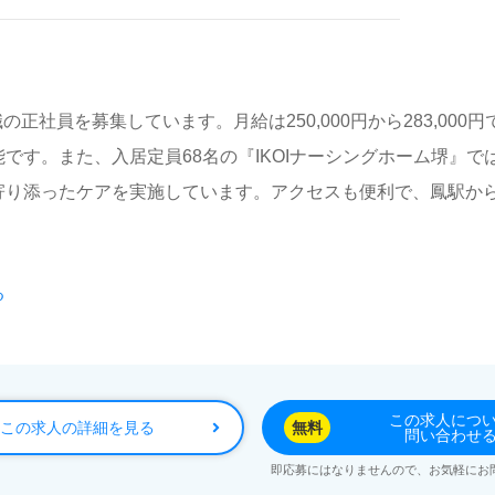
護職の正社員を募集しています。月給は250,000円から283,00
です。また、入居定員68名の『IKOIナーシングホーム堺』
寄り添ったケアを実施しています。アクセスも便利で、鳳駅か
る
東京都、石川県でデイサービスや訪問看護、サービス付き高齢
員が活躍中です。幅広い年代の職員が揃っており、チームワー
したサポートを行い、専門医による定期往診も行っているため
この求人につ
この求人の詳細を見る
無料
問い合わせ
即応募にはなりませんので、お気軽にお
サポートしたい」「介護業界での夢を実現したい」といった思