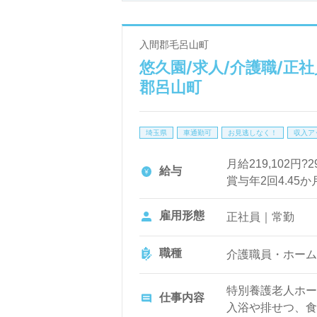
戦をする意欲を持った方には、キ
望エリアを担当コンサルタントに
入間郡毛呂山町
悠久園/求人/介護職/正
医療・福祉業界での正社員やパー
郡呂山町
完全無料で提供しており、年収交
なキャリアを築く一歩を踏み出しま
埼玉県
車通勤可
お見逃しなく！
収入ア
月給219,102円?2
給与
賞与年2回4.45か
雇用形態
正社員｜常勤
職種
介護職員・ホーム
特別養護老人ホー
仕事内容
入浴や排せつ、食