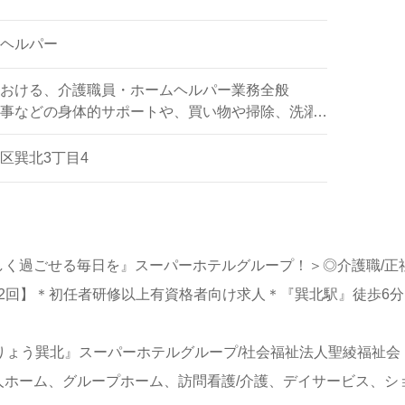
ヘルパー
おける、介護職員・ホームヘルパー業務全般
事などの身体的サポートや、買い物や掃除、洗濯
ポートなど
区巽北3丁目4
しく過ごせる毎日を』スーパーホテルグループ！＞◎介護職/正
0円/賞与2回】＊初任者研修以上有資格者向け求人＊『巽北駅』徒歩6
りょう巽北』スーパーホテルグループ/社会福祉法人聖綾福祉
ホーム、グループホーム、訪問看護/介護、デイサービス、シ