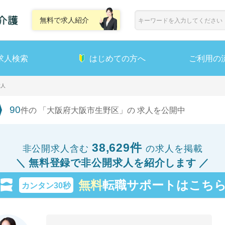
無料で求人紹介
求人検索
はじめての方へ
ご利用の
求人
90
件の 「大阪府大阪市生野区」の 求人を公開中
38,629件
非公開求人含む
の求人を掲載
無料登録で非公開求人を紹介します
無料
転職サポートはこち
カンタン30秒