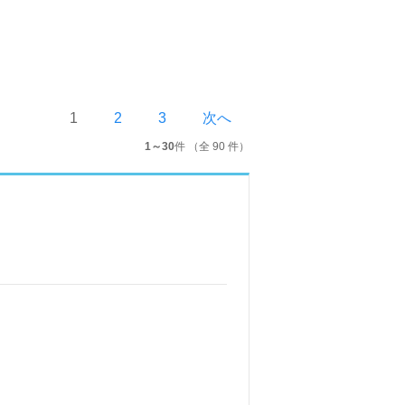
1
2
3
次へ
1～30
件 （全 90 件）