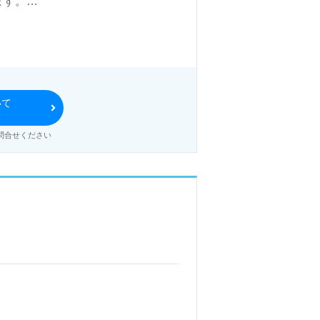
ます。
づき』を大切にされる事業所様！◎
厚いOJT/研修制度、自分の気持
、資格/経験を活かしたい』『働き
いて
る
す！募集詳細等、担当コンサルタン
問合せください
集、将来的に検討の方も遠慮なく＊
、年収交渉など完全無料サービスを
い合わせお待ちしております。