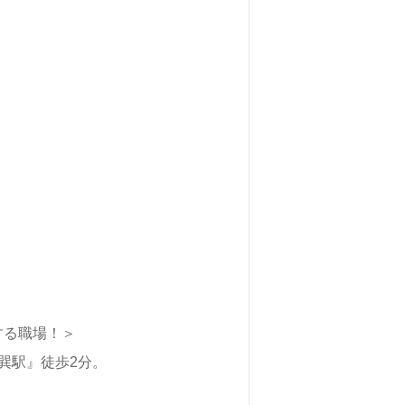
する職場！＞
北巽駅』徒歩2分。