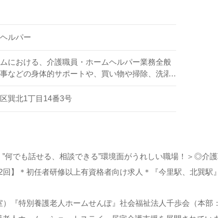
ヘルパー
ムにおける、介護職員・ホームヘルパー業務全般
事などの身体的サポートや、買い物や掃除、洗濯
ポートなど
区巽北1丁目14番3号
”何でも話せる、相談できる”環境面がうれしい職場！＞◎介護
00円/賞与2回】＊初任者研修以上有資格者向け求人＊『今里駅、北
室個室）『特別養護老人ホームせんぽ』社会福祉法人千歩会（本