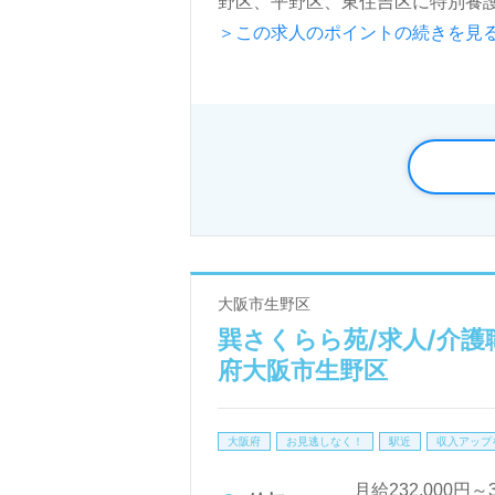
野区、平野区、東住吉区に特別養
＞この求人のポイントの続きを見
◎ユニット型でご利用者様お一人
看護助手や介護職経験のある方をお
ちを伝えやすい環境面、職員様同
がいを感じながら仕事をしたい』
トよりご案内します。お問い合わ
全国の求人ご紹介！医療/福祉業界
大阪市生野区
LINE、メール、お電話などご希
巽さくらら苑/求人/介護
ご利用いただけます。＜非公開求人
府大阪市生野区
大阪府
お見逃しなく！
駅近
収入アップ
月給232,000円～3