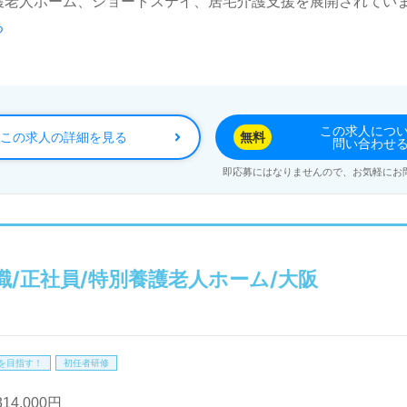
護老人ホーム、ショートステイ、居宅介護支援を展開されてい
る
おひとりに寄り添える！仕事を通じて『出会える人、日々の気
迎えします。特別養護老人ホームでの勤務経験は問いません。手
士の協力体制も嬉しいポイント！『ご利用者様のお役に立ちたい
この求人につ
この求人の詳細を見る
無料
問い合わせ
『転職で施設形態や環境を変えて働きたい』等の方も大歓迎で
即応募にはなりませんので、お気軽にお
せも遠慮なくお願いします。
の正社員/パート仕事探しは【ウィルオブ介護】＊求人情報収
望に応じてお問い合わせ/ご相談可能です。転職相談、求人紹介
職/正社員/特別養護老人ホーム/大阪
も取扱いあり！＞"転職支援"のプロと一緒に転職活動！お問
を目指す！
初任者研修
14,000円