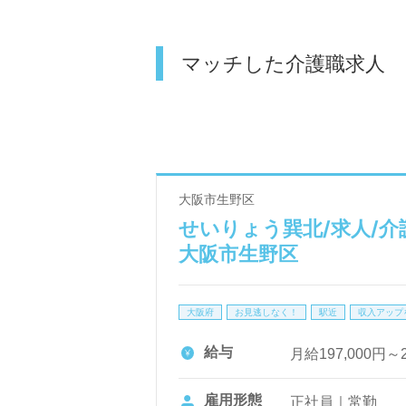
マッチした介護職求人
大阪市生野区
せいりょう巽北/求人/介
大阪市生野区
大阪府
お見逃しなく！
駅近
収入アップ
給与
月給197,000円～
雇用形態
正社員｜常勤