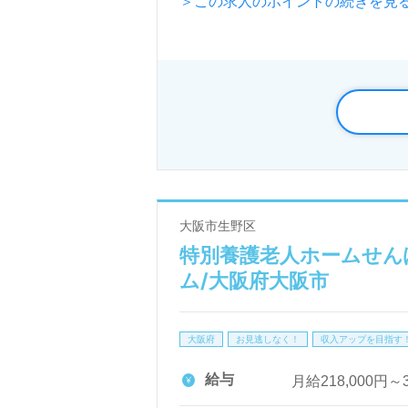
＞この求人のポイントの続きを見
売、居宅介護支援事業を展開され
◎法人理念は『おもてなしの介護
看護助手や介護職経験のある方を
の提供を目指されている事業所様
笑顔と元気を届けたい、お役に立
日の感謝、感動や気づきを大切に
たい』等の方も大歓迎です！募集
大阪市生野区
特別養護老人ホームせんぽ
医療/福祉業界の正社員/パート求
ム/大阪府大阪市
LINE、メール、お電話などご希
ご利用いただけます。＜非公開求人
大阪府
お見逃しなく！
収入アップを目指す
給与
月給218,000円～