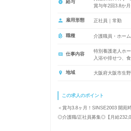
給与
賞与年2回3.8か
雇用形態
正社員｜常勤
職種
介護職員・ホーム
特別養護老人ホー
仕事内容
入浴や排せつ、食
など日常生活のサ
地域
大阪府大阪市生野区
この求人のポイント
＜賞与3.8ヶ月！SINSE200
◎介護職/正社員募集◎【月給232,