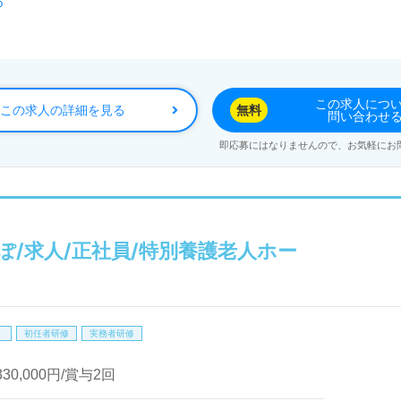
る
ています。
』。当たり前のことを当たり前にみんなで取り組む！ご利用者
お迎えします。グループホームでの勤務経験は問いません。『
この求人につ
この求人の詳細を見る
無料
問い合わせ
です。職員様同士のチームワーク、充実の各種研修プログラム
即応募にはなりませんので、お気軽にお
ちたい』『認知症関連の資格取得を目指している、働きながら
したい』『ご利用者様のお役に立てるキャリアを描きたい』『
詳細等、担当コンサルタントよりご案内します。お問い合わせ
/求人/正社員/特別養護老人ホー
人探しは【ウィルオブ介護】＊求人情報収集、将来的に検討の方
望に応じてお問い合わせ/ご相談可能です。転職相談、求人紹介
も取扱いあり！＞"転職支援"のプロと一緒に転職活動！お問
！
初任者研修
実務者研修
330,000円/賞与2回