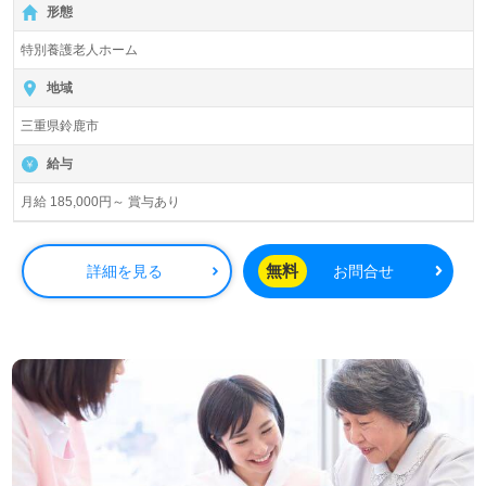
形態
特別養護老人ホーム
地域
三重県鈴鹿市
給与
月給 185,000円～ 賞与あり
無料
詳細を見る
お問合せ