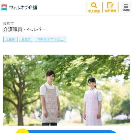
MENU
無料登録
求人検索
鈴鹿市
介護職員・ヘルパー
三重県
鈴鹿市
年間休日120日以上