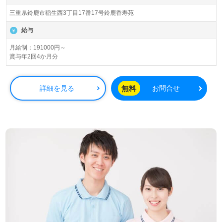
三重県鈴鹿市稲生西3丁目17番17号鈴鹿香寿苑
給与
月給制：191000円～
賞与年2回4か月分
無料
詳細を見る
お問合せ