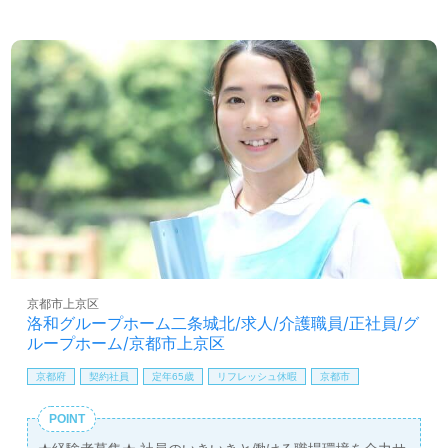
加算あり 2. 月給 230,300円 介護職員初任者研修（ヘルパー2級）以上 （上
記金額は夜勤4回含む） 基本給:143,300円 職種手当:8,000円 住宅手
当:10,000円 ※住宅手当は、扶養有りの場合15,000円 ※介護職員処遇改善手
当11,000円 ※キャリアサポート手当8,000円 ※特定処遇改善加算10,000円
【その他の手当】 ■家族手当(扶養の場合) 0歳～2歳（3歳に達した年度末）
の子 3,000円 3歳～18歳（18歳に達した年度末）の子 10,000円 ■夜勤手
当(施設・有料)10,000円/1回⇒夜勤手当は4回の見込 ※試用期間2ヶ月あり、
労働条件変更なし ※経験加算あり
京都市上京区
洛和グループホーム二条城北/求人/介護職員/正社員/グ
ループホーム/京都市上京区
京都府
契約社員
定年65歳
リフレッシュ休暇
京都市
POINT