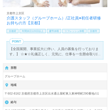
京都市上京区
介護スタッフ（グループホーム）/正社員※初任者研修
お持ちの方【京都】
京都府
年間休日120日以上
慶弔休暇
リフレッシュ休暇
京都市
POINT
【全国展開、事業拡大に伴い、人員の募集を行っておりま
す。】 ☆★☆礼儀正しく、元気に、仕事を一生懸命取り組
める方のご応募お待ちしています！☆★☆ 平成16年創業以
来、 「入居者さまに、ご家族さまに、感動を与えるオンリ
形態
ーワンの介護」と「接遇」「食事」「退屈させない日々の
暮らし」の3つの介護理念をモットーに取り組んでいま
グループホーム
す。
地域
〒602-8162 京都府京都市上京区出水通土屋町東入東神明町290番地の1
給与