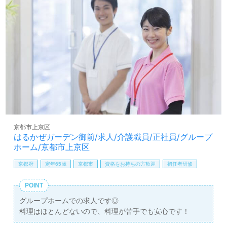
ャリアサポート手当8,000円 ※特定処遇改善加算12,000円 【その他の手当】
■家族手当(扶養の場合) 0歳～2歳（3歳に達した年度末）の子 3,000円 3歳
～18歳（18歳に達した年度末）の子 10,000円 ■夜勤手当:GH・小規模）
5,000円/1回 ⇒夜勤手当は6回の見込 ※試用期間2ヶ月あり、労働条件変更な
し ※経験加算あり
京都市上京区
はるかぜガーデン御前/求人/介護職員/正社員/グループ
ホーム/京都市上京区
京都府
定年65歳
京都市
資格をお持ちの方歓迎
初任者研修
POINT
グループホームでの求人です◎
料理はほとんどないので、料理が苦手でも安心です！