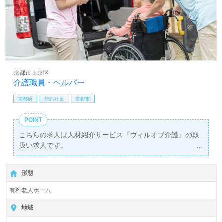
京都市上京区
介護職員・ヘルパー
京都府
契約社員
京都市
POINT
こちらの求人は人材紹介サービス『ウィルオブ介護』の取
扱い求人です。
詳細に関してお気軽にご相談ください♪
【無料】で皆さんの転職活動をサポートいたします。
形態
有料老人ホーム
地域