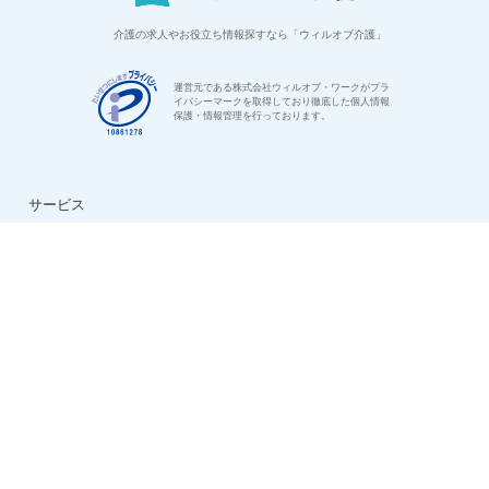
介護の求人やお役立ち情報探すなら「ウィルオブ介護」
運営元である株式会社ウィルオブ・ワークがプラ
イバシーマークを取得しており徹底した個人情報
保護・情報管理を行っております。
サービス
はじめての方へ
ご利用の流れ
よくある質問
特集：介護のお仕事
転職お役立ち情報
法人様用お問い合わせ
求人情報
ハイクラス求人特集
ケアマネ求人特集
生活相談員求人特集
看護助手求人特集
看護師求人特集
デイサービス求人特集
夜勤専従求人特集
日勤正社員求人特集