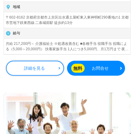
す。
地域
〒602-8162 京都府京都市上京区出水通土屋町東入東神明町290番地の1 京都
市営地下鉄東西線:二条城前駅 徒歩約13分
給与
月給 217,200円～ 介護福祉士 ※処遇改善含む ■各種手当 役職手当 役職によ
る（5,000～20,000円） 扶養家族手当 1人につき5,000円、月1万円まで 夜勤
手当 1回 5,000円 住宅手当 月3万円まで・管理者5万・役員７万（条件あ
り） 転勤手当 月3万円 通勤手当 月5万円まで
無料
詳細を見る
お問合せ