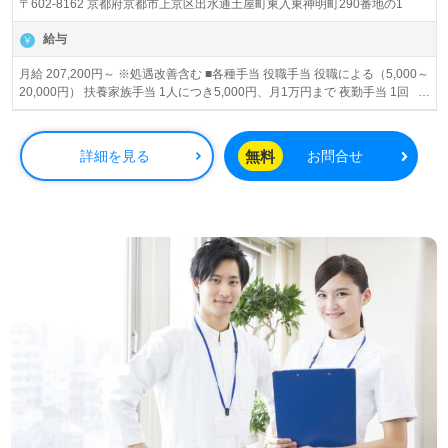
〒602-8162 京都府京都市上京区出水通土屋町東入東神明町290番地の1
給与
月給 207,200円～ ※処遇改善含む ■各種手当 役職手当 役職による（5,000～
20,000円） 扶養家族手当 1人につき5,000円、月1万円まで 夜勤手当 1回
5,000円 住宅手当 月3万円まで・管理者5万・役員７万（条件あり） 転勤手
当 月3万円 通勤手当 月5万円まで
無料
詳細を見る
お問合せ