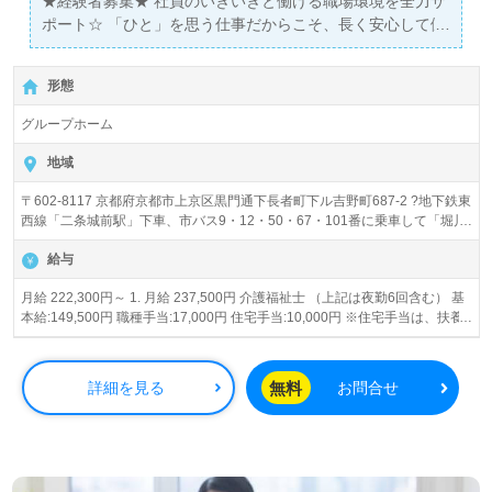
★経験者募集★ 社員のいきいきと働ける職場環境を全力サ
ポート☆ 「ひと」を思う仕事だからこそ、長く安心して働
ける環境を整えていきます。 充実した福利厚生・教育制度
の下、洛和会で一緒に働きませんか？
形態
グループホーム
地域
〒602-8117 京都府京都市上京区黒門通下長者町下ル吉野町687-2 ?地下鉄東
西線「二条城前駅」下車、市バス9・12・50・67・101番に乗車して「堀川
下長者町」下車、徒歩10分
給与
月給 222,300円～ 1. 月給 237,500円 介護福祉士 （上記は夜勤6回含む） 基
本給:149,500円 職種手当:17,000円 住宅手当:10,000円 ※住宅手当は、扶養
有りの場合15,000円 ※介護職員処遇改善手当11,000円 ※キャリアサポート
手当8,000円 ※特定処遇改善加算12,000円 【その他の手当】 ■家族手当(扶
養の場合) 0歳～2歳（3歳に達した年度末）の子 3,000円 3歳～18歳（18歳
無料
詳細を見る
お問合せ
に達した年度末）の子 10,000円 ■夜勤手当:GH・小規模）5,000円/1回 ⇒
夜勤手当は6回の見込 ※試用期間2ヶ月あり、労働条件変更なし ※経験加算
あり 2. 月給 222,300円 介護職員初任者研修（ヘルパー2級）以上 （上記は
夜勤6回含む） 基本給:143,300円 職種手当:8,000円 住宅手当:10,000円 ※住
宅手当は、扶養有りの場合15,000円 ※介護職員処遇改善手当11,000円 ※キ