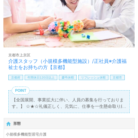
京都市上京区
介護スタッフ（小規模多機能型施設）/正社員※介護福
祉士をお持ちの方【京都】
京都府
年間休日120日以上
慶弔休暇
リフレッシュ休暇
京都市
POINT
【全国展開、事業拡大に伴い、人員の募集を行っておりま
す。】 ☆★☆礼儀正しく、元気に、仕事を一生懸命取り組
める方のご応募お待ちしています！☆★☆ 平成16年創業以
来、 「入居者さまに、ご家族さまに、感動を与えるオンリ
形態
ーワンの介護」と「接遇」「食事」「退屈させない日々の
暮らし」の3つの介護理念をモットーに取り組んでいま
小規模多機能型居宅介護