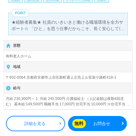
京都府
契約社員
定年65歳
リフレッシュ休暇
京都市
POINT
★経験者募集★ 社員のいきいきと働ける職場環境を全力サ
ポート☆ 「ひと」を思う仕事だからこそ、長く安心して働
ける環境を整えていきます。 充実した福利厚生・教育制度
の下、洛和会で一緒に働きませんか？
形態
有料老人ホーム
地域
〒602-0064 京都府京都市上京区新町通上立売上ル安楽小路町418-1
給与
月給 230,300円～ 1. 月給 245,500円 介護福祉士 （上記金額は夜勤4回含
む） 基本給:149,500円 職種手当:17,000円 住宅手当:10,000円 ※住宅手当
は、扶養有りの場合15,000円 ※介護職員処遇改善手当11,000円 ※キャリア
サポート手当8,000円 ※特定処遇改善加算10,000円 【その他の手当】 ■家族
手当(扶養の場合) 0歳～2歳（3歳に達した年度末）の子 3,000円 3歳～18歳
無料
詳細を見る
お問合せ
（18歳に達した年度末）の子 10,000円 ■夜勤手当(施設・有料)10,000円/1
回⇒夜勤手当は4回の見込 ※試用期間2ヶ月あり、労働条件変更なし ※経験