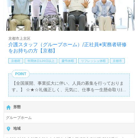
京都市上京区
介護スタッフ（グループホーム）/正社員※実務者研修
をお持ちの方【京都】
京都府
年間休日120日以上
慶弔休暇
リフレッシュ休暇
京都市
POINT
【全国展開、事業拡大に伴い、人員の募集を行っておりま
す。】 ☆★☆礼儀正しく、元気に、仕事を一生懸命取り組
める方のご応募お待ちしています！☆★☆ 平成16年創業以
来、 「入居者さまに、ご家族さまに、感動を与えるオンリ
形態
ーワンの介護」と「接遇」「食事」「退屈させない日々の
暮らし」の3つの介護理念をモットーに取り組んでいま
グループホーム
す。
地域