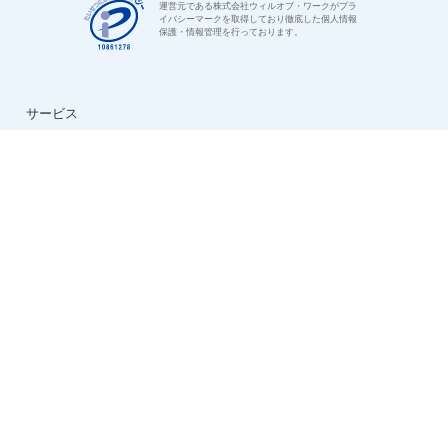
運営元である株式会社ウィルオブ・ワークがプラ
イバシーマークを取得しており徹底した個人情報
保護・情報管理を行っております。
サービス
はじめての方へ
ご利用の流れ
よくある質問
特集：介護のお仕事
転職お役立ち情報
法人様用お問い合わせ
求人情報
ハイクラス求人特集
ケアマネ求人特集
生活相談員求人特集
看護助手求人特集
看護師求人特集
デイサービス求人特集
夜勤専従求人特集
日勤正社員求人特集
会社情報