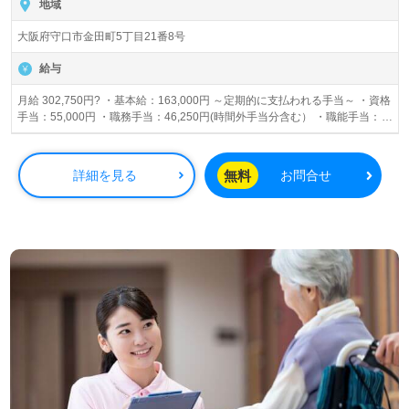
地域
大阪府守口市金田町5丁目21番8号
給与
月給 302,750円? ・基本給：163,000円 ～定期的に支払われる手当～ ・資格
手当：55,000円 ・職務手当：46,250円(時間外手当分含む） ・職能手当：
40,000円 ・地域手当：1,500円 ☆ 年収400万円以上 ☆ ・日祝手当：700円/
日 ※試用期間中の給与の変動なし
無料
詳細を見る
お問合せ