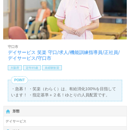
守口市
デイサービス 笑楽 守口/求人/機能訓練指導員/正社員/
デイサービス/守口市
大阪府
定年65歳
未経験歓迎
POINT
・急募！ ・笑楽（わらく）は、有給消化100%を目指して
います！ ・指定基準＋２名！ゆとりの人員配置です。
形態
デイサービス