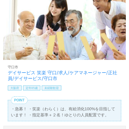
守口市
デイサービス 笑楽 守口/求人/ケアマネージャー/正社
員/デイサービス/守口市
大阪府
定年65歳
未経験歓迎
POINT
・急募！ ・笑楽（わらく）は、有給消化100%を目指して
います！ ・指定基準＋２名！ゆとりの人員配置です。