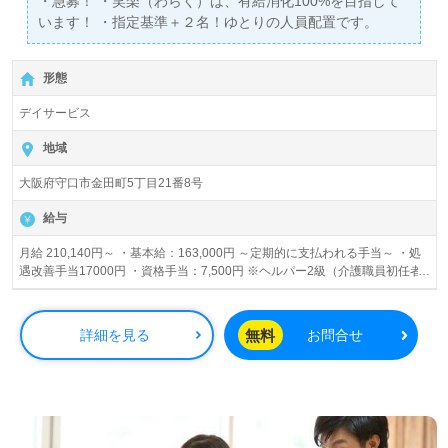
・急募！ ・笑楽（わらく）は、有給消化100%を目指して
います！ ・指定基準＋２名！ゆとりの人員配置です。
形態
デイサービス
地域
大阪府守口市金田町5丁目21番8号
給与
月給 210,140円～ ・基本給：163,000円 ～定期的に支払われる手当～ ・処
遇改善手当17000円 ・資格手当：7,500円 ※ヘルパー2級（介護職員初任者
研修修了者）の場合 ・送迎手当：10,000円 ・地域手当：1,500円 ・職務手
当：14,140円(時間外手当分含む） ・日祝手当：700円/日 ※資格・職能手当
は、資格による ※試用期間中の給与の変動なし
無料
詳細を見る
お問合せ