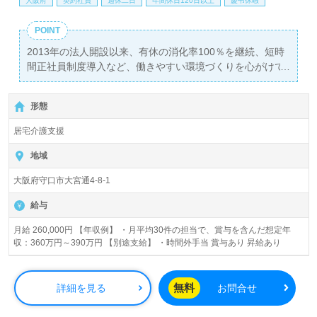
大阪府
契約社員
週休二日
年間休日120日以上
慶弔休暇
POINT
2013年の法人開設以来、有休の消化率100％を継続、短時
間正社員制度導入など、働きやすい環境づくりを心がけて
います！ ケアプランセンターは2019年6月に開設し、現在
2名のケアマネさんが働いています。
形態
居宅介護支援
地域
大阪府守口市大宮通4-8-1
給与
月給 260,000円 【年収例】 ・月平均30件の担当で、賞与を含んだ想定年
収：360万円～390万円 【別途支給】 ・時間外手当 賞与あり 昇給あり
無料
詳細を見る
お問合せ