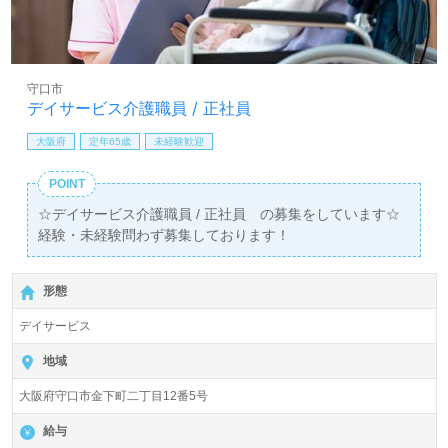
守口市
デイサービス介護職員 / 正社員
大阪府
定年65歳
未経験歓迎
POINT
☆デイサービス介護職員 / 正社員 の募集をしています☆
経験・未経験問わず募集しております！
形態
デイサービス
地域
大阪府守口市金下町二丁目12番5号
給与