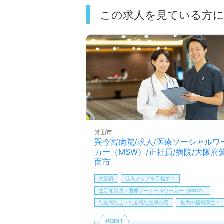
この求人を見ている方
箕面市
巽今宮病院/求人/医療ソーシャルワ
カー（MSW）/正社員/病院/大阪府
面市
大阪府
収入アップを目指す！
生活相談員・医療ソーシャルワーカー（MSW）
社会福祉士・社会福祉主事任用
魅力の福利厚生！
POINT