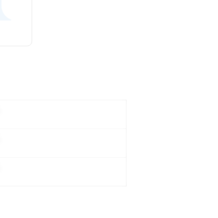
。
。
。