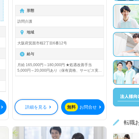
+★ ★+｡有給休暇は現スタッフもしっ
形態
かり消化｡+★
訪問介護
地域
大阪府箕面市桜2丁目6番12号
給与
月給 165,000円～180,000円 ★処遇改善手当
5,000円～20,000円あり（保有資格、サービス実
績時間数によって変動します。 ※試用期間中の給
与の変動なし
詳細を見る
無料
お問合せ
転職