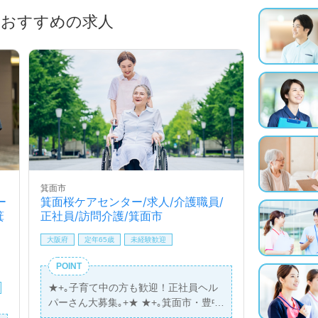
におすすめの求人
箕面市
ー
箕面桜ケアセンター/求人/介護職員/
箕
正社員/訪問介護/箕面市
大阪府
定年65歳
未経験歓迎
POINT
★+｡子育て中の方も歓迎！正社員ヘル
パーさん大募集｡+★ ★+｡箕面市・豊中
市・池田市・吹田市が訪問エリアです｡