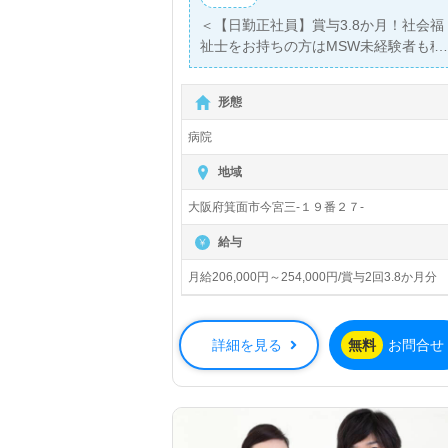
＜【日勤正社員】賞与3.8か月！社会福
祉士をお持ちの方はMSW未経験者も積
極採用！院内託児所/寮完備/永年勤続表
彰のある職場！＞◎医療ソーシャルワ
形態
ーカー（MSW）/正社員募集◎【月給
206,000円～254,000円】＊社会福祉主
病院
事任用、社会福祉士有資格者向け求人
＊『石橋阪大前駅』徒歩5分。お車通勤
地域
可能です。
大阪府箕面市今宮三-１９番２７-
総病床数110床（一般病床70床、療養
給与
病床40床）『巽今宮病院』医療法人マ
ックシール（本部：大阪府箕面市）様
月給206,000円～254,000円/賞与2回3.8か月分
の運営です。大阪府を中心に放射線
科、内科、リハビリテーション科を専
門とする病院を運営されています。
詳細を見る
無料
お問合せ
◎一般病棟、回復期リハビリテーショ
ン病棟、医療型療養病棟を合わせ持つ
『ケアミックス型』の病院様！◎
生活相談員またはMSW経験のある方を