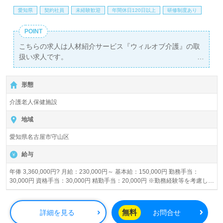
愛知県
契約社員
未経験歓迎
年間休日120日以上
研修制度あり
POINT
こちらの求人は人材紹介サービス『ウィルオブ介護』の取
扱い求人です。
詳細に関してお気軽にご相談ください♪
【無料】で皆さんの転職活動をサポートいたします。
形態
介護老人保健施設
地域
愛知県名古屋市守山区
給与
年俸 3,360,000円? 月給：230,000円～ 基本給：150,000円 勤務手当：
30,000円 資格手当：30,000円 精勤手当：20,000円 ※勤務経験等を考慮し法
人規程にて給与優遇致します 賞与あり 昇給あり
無料
詳細を見る
お問合せ