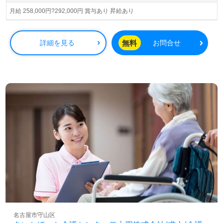
10月に旧「(株)ユニマット そよ風」から、今の「(株)ユニ
マットリタイアメント・コミュニティ」に社名が変わりま
月給 258,000円?292,000円 賞与あり 昇給あり
した。 現在、全国に約290もの拠点があり、安定的な基盤
の上に各施設を運営しています。
無料
詳細を見る
お問合せ
名古屋市守山区