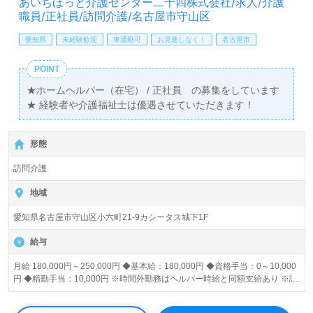
あいちほっと介護センター二十四株式会社/求人/介護
職員/正社員/訪問介護/名古屋市守山区
愛知県
未経験歓迎
車通勤可
お見逃しなく！
名古屋市
POINT
★ホームヘルパー（在宅） / 正社員 の募集をしています
★ 経験者や介護福祉士は優遇させていただきます！
形態
訪問介護
地域
愛知県名古屋市守山区小六町21-9カシータス城下1F
給与
月給 180,000円～250,000円 ◆基本給：180,000円 ◆資格手当：0～10,000
円 ◆精勤手当：10,000円 ※時間外勤務はヘルパー時給と同額支給あり ※試
用期間中の給与は資格、精勤手当以外は正規雇用と一緒である。 ※その他、
通勤手当、当社規定により支給（上限10,000円） 処遇改善加算手当は勤務