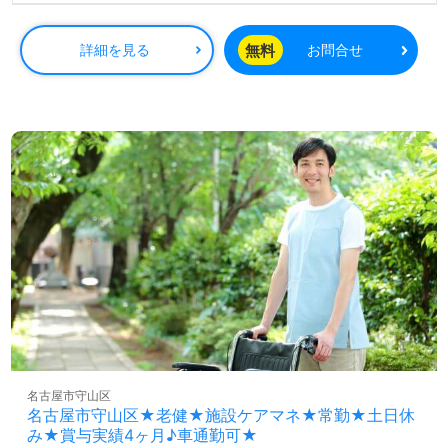
無料
詳細を見る
お問合せ
名古屋市守山区
名古屋市守山区★老健★施設ケアマネ★常勤★土日休
み★賞与実績4ヶ月♪車通勤可★