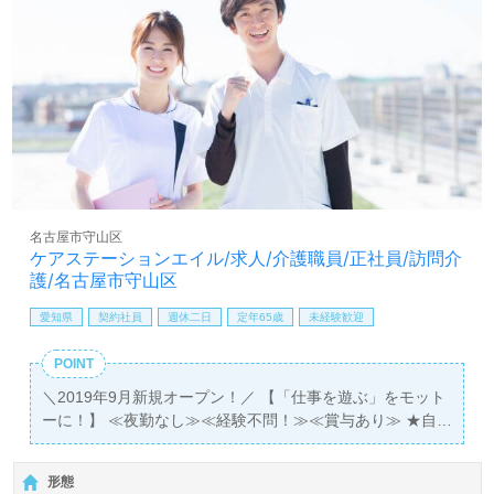
名古屋市守山区
ケアステーションエイル/求人/介護職員/正社員/訪問介
護/名古屋市守山区
愛知県
契約社員
週休二日
定年65歳
未経験歓迎
POINT
＼2019年9月新規オープン！／ 【「仕事を遊ぶ」をモット
ーに！】 ≪夜勤なし≫≪経験不問！≫≪賞与あり≫ ★自
然とお互いに協力し合える環境ができています。 ★年齢関
係なく働きやすい環境！
形態