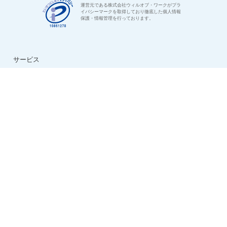
運営元である株式会社ウィルオブ・ワークがプラ
イバシーマークを取得しており徹底した個人情報
保護・情報管理を行っております。
サービス
はじめての方へ
ご利用の流れ
よくある質問
特集：介護のお仕事
転職お役立ち情報
法人様用お問い合わせ
求人情報
ハイクラス求人特集
ケアマネ求人特集
生活相談員求人特集
看護助手求人特集
看護師求人特集
デイサービス求人特集
夜勤専従求人特集
日勤正社員求人特集
会社情報