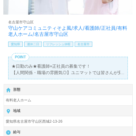
名古屋市守山区
守山ケアコミュニティそよ風/求人/看護師/正社員/有料
老人ホーム/名古屋市守山区
愛知県
週休二日
リフレッシュ休暇
名古屋市
POINT
★日勤のみ★看護師×正社員の募集です！
【人間関係・職場の雰囲気◎】ユニマットでは皆さんが安
心して働ける環境づくりを一番に考えています。
形態
◆◇世界一のしあわせ創造企業を目指します◇◆
【ユニマット】と聞いて何を想像されるでしょうか？ 一般
有料老人ホーム
的には、もしかしたら「コーヒーメーカー」をイメージす
るかもしれません。中には「リゾート会社」という方
地域
も・・・？グループではオフィスサービス・リゾート関
愛知県名古屋市守山区西城2-13-26
連・教育・飲食や美容関連など幅広く展開しています。
その中の一つに『介護事業』があります。 当社は2015年
給与