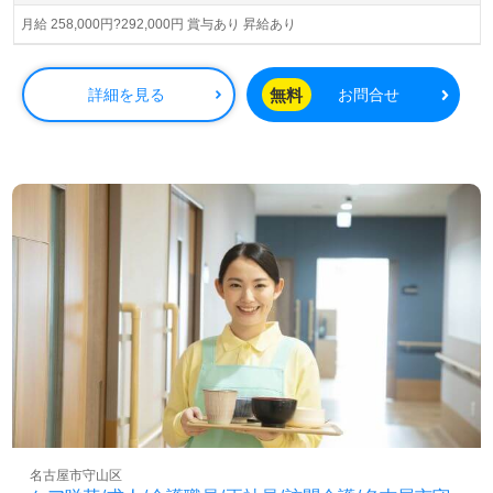
10月に旧「(株)ユニマット そよ風」から、今の「(株)ユニ
マットリタイアメント・コミュニティ」に社名が変わりま
月給 258,000円?292,000円 賞与あり 昇給あり
した。 現在、全国に約290もの拠点があり、安定的な基盤
の上に各施設を運営しています。
無料
詳細を見る
お問合せ
名古屋市守山区