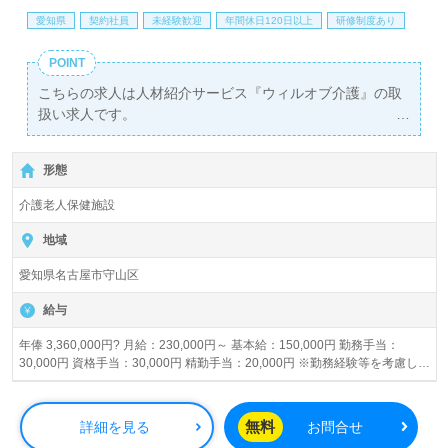
愛知県
契約社員
未経験歓迎
年間休日120日以上
研修制度あり
POINT
こちらの求人は人材紹介サービス『ウィルオブ介護』の取
扱い求人です。
詳細に関してお気軽にご相談ください♪
【無料】で皆さんの転職活動をサポートいたします。
形態
介護老人保健施設
地域
愛知県名古屋市守山区
給与
年俸 3,360,000円? 月給：230,000円～ 基本給：150,000円 勤務手当：
30,000円 資格手当：30,000円 精勤手当：20,000円 ※勤務経験等を考慮し法
人規程にて給与優遇致します 賞与あり 昇給あり
無料
詳細を見る
お問合せ