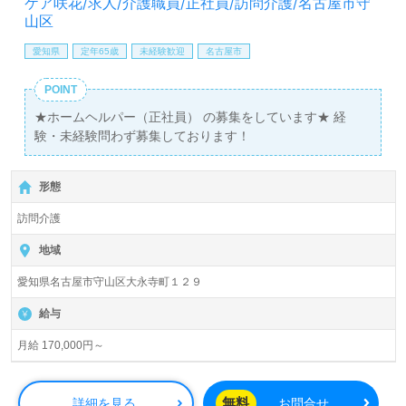
ケア咲花/求人/介護職員/正社員/訪問介護/名古屋市守
山区
愛知県
定年65歳
未経験歓迎
名古屋市
POINT
★ホームヘルパー（正社員） の募集をしています★ 経
験・未経験問わず募集しております！
形態
訪問介護
地域
愛知県名古屋市守山区大永寺町１２９
給与
月給 170,000円～
無料
詳細を見る
お問合せ