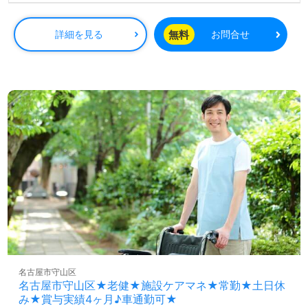
無料
詳細を見る
お問合せ
名古屋市守山区
名古屋市守山区★老健★施設ケアマネ★常勤★土日休
み★賞与実績4ヶ月♪車通勤可★