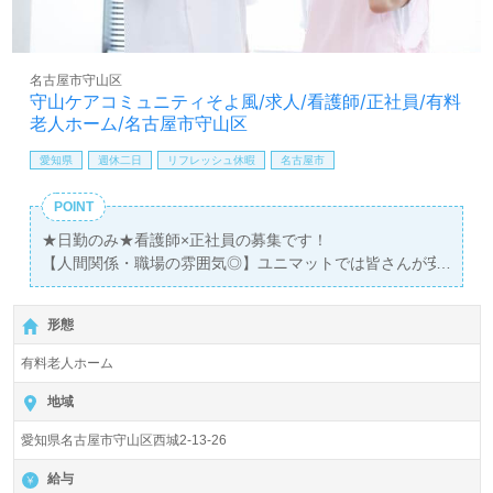
名古屋市守山区
守山ケアコミュニティそよ風/求人/看護師/正社員/有料
老人ホーム/名古屋市守山区
愛知県
週休二日
リフレッシュ休暇
名古屋市
POINT
★日勤のみ★看護師×正社員の募集です！
【人間関係・職場の雰囲気◎】ユニマットでは皆さんが安
心して働ける環境づくりを一番に考えています。
形態
◆◇世界一のしあわせ創造企業を目指します◇◆
【ユニマット】と聞いて何を想像されるでしょうか？ 一般
有料老人ホーム
的には、もしかしたら「コーヒーメーカー」をイメージす
るかもしれません。中には「リゾート会社」という方
地域
も・・・？グループではオフィスサービス・リゾート関
愛知県名古屋市守山区西城2-13-26
連・教育・飲食や美容関連など幅広く展開しています。
その中の一つに『介護事業』があります。 当社は2015年
給与