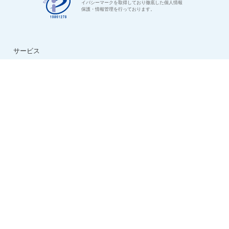
イバシーマークを取得しており徹底した個人情報
保護・情報管理を行っております。
サービス
はじめての方へ
ご利用の流れ
よくある質問
特集：介護のお仕事
転職お役立ち情報
法人様用お問い合わせ
求人情報
ハイクラス求人特集
ケアマネ求人特集
生活相談員求人特集
看護助手求人特集
看護師求人特集
デイサービス求人特集
夜勤専従求人特集
日勤正社員求人特集
会社情報