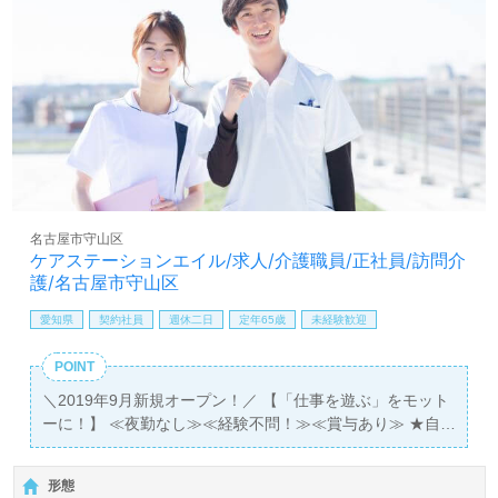
名古屋市守山区
ケアステーションエイル/求人/介護職員/正社員/訪問介
護/名古屋市守山区
愛知県
契約社員
週休二日
定年65歳
未経験歓迎
POINT
＼2019年9月新規オープン！／ 【「仕事を遊ぶ」をモット
ーに！】 ≪夜勤なし≫≪経験不問！≫≪賞与あり≫ ★自
然とお互いに協力し合える環境ができています。 ★年齢関
係なく働きやすい環境！
形態