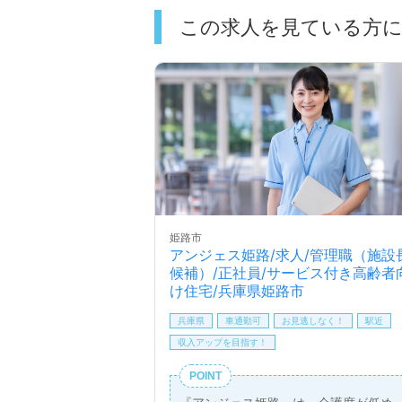
この求人を見ている方
姫路市
アンジェス姫路/求人/管理職（施設
候補）/正社員/サービス付き高齢者
け住宅/兵庫県姫路市
兵庫県
車通勤可
お見逃しなく！
駅近
収入アップを目指す！
POINT