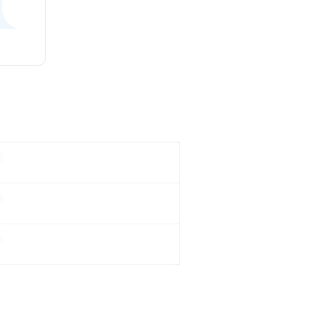
。
。
。