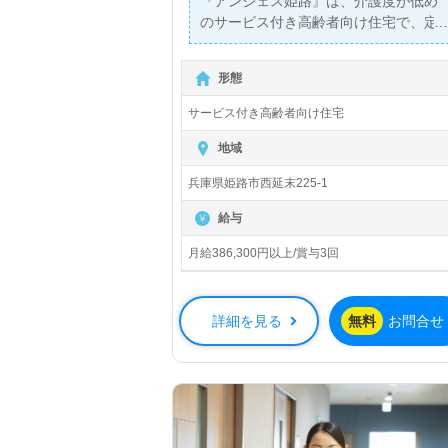
『アンジェス姫路』は、介護度が低め
のサービス付き高齢者向け住宅で、定
員30名の家庭的な環境を提供していま
す。月給386,300円以上の高待遇で、
形態
正社員の管理職（施設長候補）を募集
しており、土日休みで日勤帯勤務のた
サービス付き高齢者向け住宅
め、プライベートと仕事の両立がしや
すい職場です。また、再雇用制度を利
地域
用することで70歳までの就業を目指せ
兵庫県姫路市西延末225-1
るため、長く安心して働き続けられる
環境が整っています。
給与
この職場では、1名のご利用者様に対し
月給386,300円以上/賞与3回
て1名の職員が手厚くサポートを行う体
制が整っており、介護福祉士やケアマ
ネージャーの資格を持つ方には特にや
詳細を見る
無料
お問合せ
りがいを感じていただけるでしょう。
さらに、充実したOJTと研修制度があ
り、経験豊富なスタッフがしっかりと
指導してくれるため、新しいスキルを
身につけながら成長できる環境です。
また、離職率が低めであることも、職