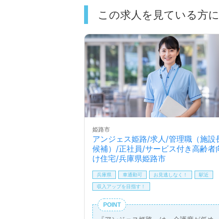
この求人を見ている方
姫路市
アンジェス姫路/求人/管理職（施設
候補）/正社員/サービス付き高齢者
け住宅/兵庫県姫路市
兵庫県
車通勤可
お見逃しなく！
駅近
収入アップを目指す！
POINT