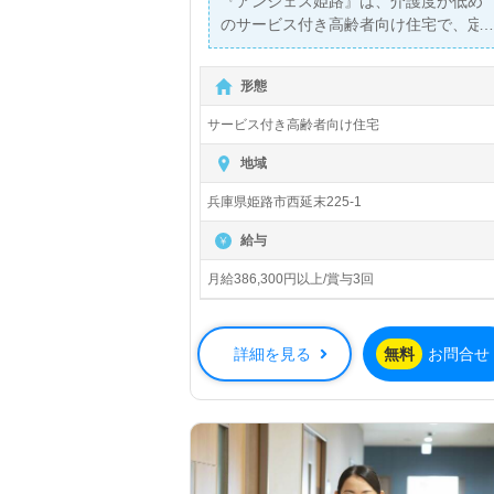
『アンジェス姫路』は、介護度が低め
のサービス付き高齢者向け住宅で、定
員30名の家庭的な環境を提供していま
す。月給386,300円以上の高待遇で、
形態
正社員の管理職（施設長候補）を募集
しており、土日休みで日勤帯勤務のた
サービス付き高齢者向け住宅
め、プライベートと仕事の両立がしや
すい職場です。また、再雇用制度を利
地域
用することで70歳までの就業を目指せ
兵庫県姫路市西延末225-1
るため、長く安心して働き続けられる
環境が整っています。
給与
この職場では、1名のご利用者様に対し
月給386,300円以上/賞与3回
て1名の職員が手厚くサポートを行う体
制が整っており、介護福祉士やケアマ
ネージャーの資格を持つ方には特にや
詳細を見る
無料
お問合せ
りがいを感じていただけるでしょう。
さらに、充実したOJTと研修制度があ
り、経験豊富なスタッフがしっかりと
指導してくれるため、新しいスキルを
身につけながら成長できる環境です。
また、離職率が低めであることも、職