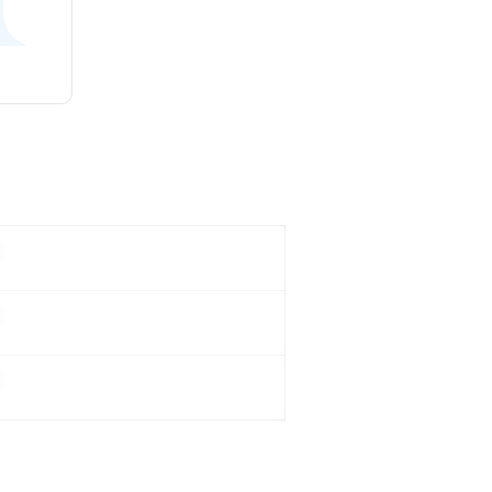
。
。
。