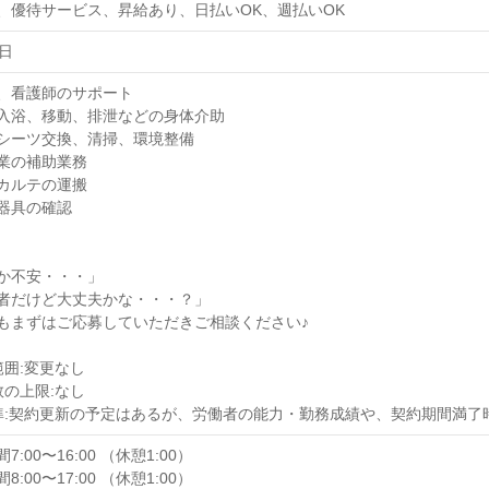
、優待サービス、昇給あり、日払いOK、週払いOK
日
、看護師のサポート
入浴、移動、排泄などの身体介助
シーツ交換、清掃、環境整備
業の補助業務
カルテの運搬
器具の確認
か不安・・・」
者だけど大丈夫かな・・・？」
もまずはご応募していただきご相談ください♪
範囲:変更なし
数の上限:なし
準:契約更新の予定はあるが、労働者の能力・勤務成績や、契約期間満了
:00〜16:00 （休憩1:00）
:00〜17:00 （休憩1:00）