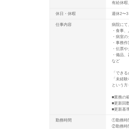
有給休暇
休日・休暇
週休2〜3
仕事内容
病院にて
・食事、
・病室の
・事務作
・伝票や
・備品、
など
「できる
「未経験
という方
■業務の
■更新回
■更新基
勤務時間
①勤務時間7
②勤務時間8