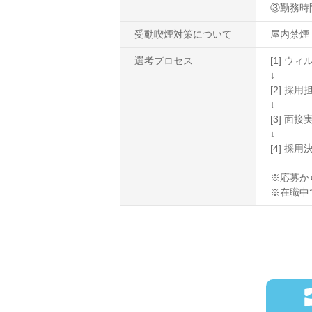
③勤務時間1
受動喫煙対策について
屋内禁煙
選考プロセス
[1] 
↓
[2] 
↓
[3] 面接
↓
[4] 採
※応募か
※在職中