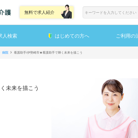
無料で求人紹介
求人検索
はじめての方へ
ご利用の
病院
看護助手/伊勢崎市★看護助手で輝く未来を描こう
輝く未来を描こう