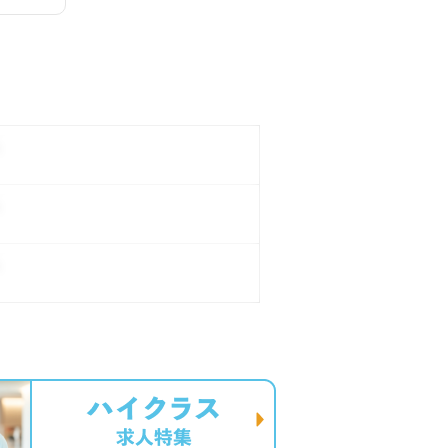
。
。
。