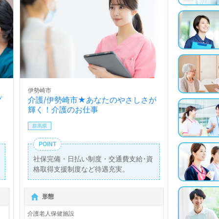
伊勢崎市
プ
介護/伊勢崎市★あなたのやさしさが
輝く！介護のお仕事
群馬県
POINT
社保完備・日払い制度・交通費支給･資
格取得支援制度など待遇充実。
形態
介護老人保健施設