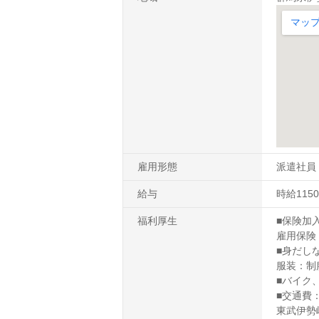
雇用形態
派遣社員
給与
時給1150
福利厚生
■保険加
雇用保険
■身だし
服装：制
■バイク
■交通費
東武伊勢