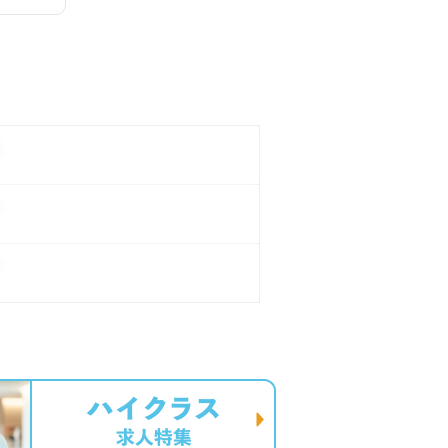
。
。
。