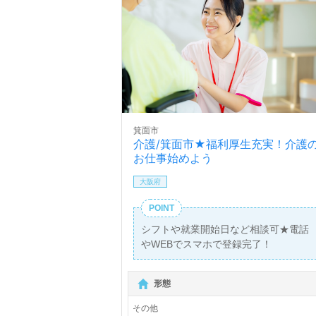
箕面市
介護/箕面市★福利厚生充実！介護
お仕事始めよう
大阪府
POINT
シフトや就業開始日など相談可★電話
やWEBでスマホで登録完了！
形態
その他