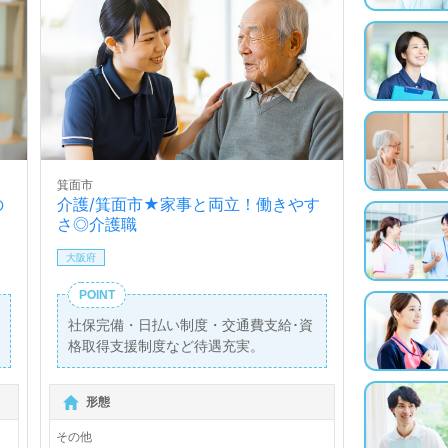
箕面市
の
介護/箕面市★家事と両立！働きやす
さ◎介護職
大阪府
POINT
社保完備・日払い制度・交通費支給･資
格取得支援制度など待遇充実。
形態
その他