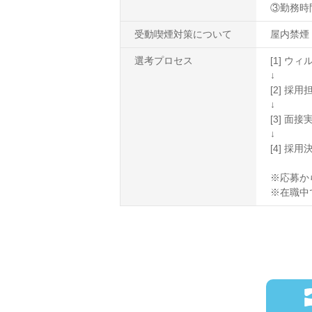
③勤務時間1
受動喫煙対策について
屋内禁煙
選考プロセス
[1] 
↓
[2] 
↓
[3] 面接
↓
[4] 採
※応募か
※在職中