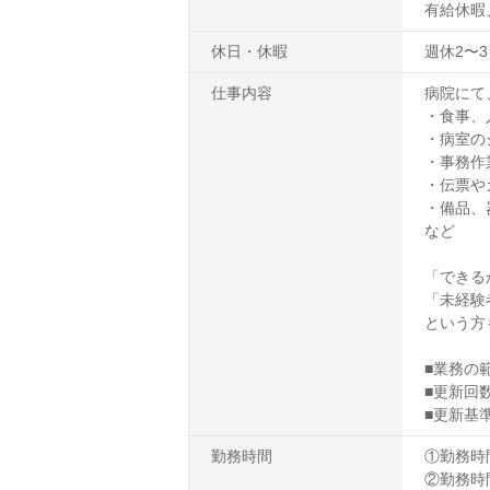
有給休暇
休日・休暇
週休2〜3
仕事内容
病院にて
・食事、
・病室の
・事務作
・伝票や
・備品、
など
「できる
「未経験
という方
■業務の
■更新回
■更新基
勤務時間
①勤務時間7
②勤務時間8