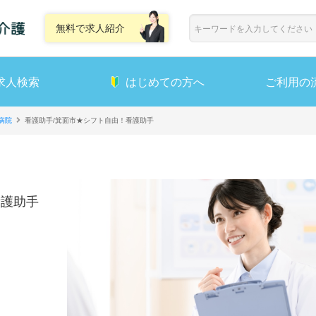
無料で求人紹介
求人検索
はじめての方へ
ご利用の
病院
看護助手/箕面市★シフト自由！看護助手
看護助手