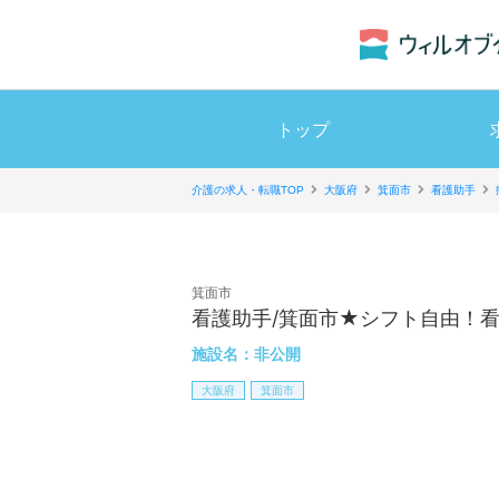
トップ
介護の求人・転職TOP
大阪府
箕面市
看護助手
箕面市
看護助手/箕面市★シフト自由！
施設名：
非公開
大阪府
箕面市