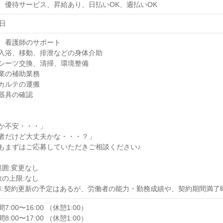
、優待サービス、昇給あり、日払いOK、週払いOK
日
、看護師のサポート
入浴、移動、排泄などの身体介助
シーツ交換、清掃、環境整備
業の補助業務
カルテの運搬
器具の確認
か不安・・・」
者だけど大丈夫かな・・・？」
もまずはご応募していただきご相談ください♪
範囲:変更なし
数の上限:なし
準:契約更新の予定はあるが、労働者の能力・勤務成績や、契約期間満了
:00〜16:00 （休憩1:00）
:00〜17:00 （休憩1:00）