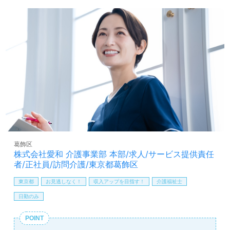
入アップを目指す方や新しい環境で働きたい方にも最適な
職場となっています。サービス提供エリアは葛飾区で、選
考フローについては担当コンサルタントが丁寧にご案内し
ますので、安心してご応募いただけます。
さらに、介護業界の正社員やパートの求人を幅広く取り扱
っているウィルオブ介護では、転職相談や求人紹介、年収
交渉などの完全無料サービスを提供しています。非公開求
人も多数取り扱っており、専門のプロと共に転職活動を進
めることができます。興味がある方は、LINE、メール、お
電話でのお問い合わせをお待ちしております。あなたの新
たなキャリアのスタートを、私たちが全力でサポートいた
します。
葛飾区
株式会社愛和 介護事業部 本部/求人/サービス提供責任
者/正社員/訪問介護/東京都葛飾区
東京都
お見逃しなく！
収入アップを目指す！
介護福祉士
日勤のみ
POINT