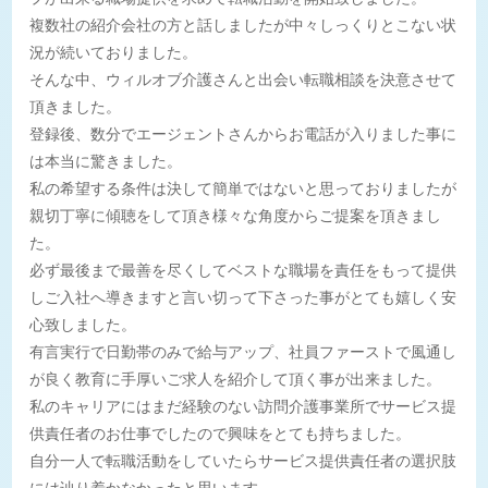
複数社の紹介会社の方と話しましたが中々しっくりとこない状
況が続いておりました。
そんな中、ウィルオブ介護さんと出会い転職相談を決意させて
頂きました。
登録後、数分でエージェントさんからお電話が入りました事に
は本当に驚きました。
私の希望する条件は決して簡単ではないと思っておりましたが
親切丁寧に傾聴をして頂き様々な角度からご提案を頂きまし
た。
必ず最後まで最善を尽くしてベストな職場を責任をもって提供
しご入社へ導きますと言い切って下さった事がとても嬉しく安
心致しました。
有言実行で日勤帯のみで給与アップ、社員ファーストで風通し
が良く教育に手厚いご求人を紹介して頂く事が出来ました。
私のキャリアにはまだ経験のない訪問介護事業所でサービス提
供責任者のお仕事でしたので興味をとても持ちました。
自分一人で転職活動をしていたらサービス提供責任者の選択肢
には辿り着かなかったと思います。