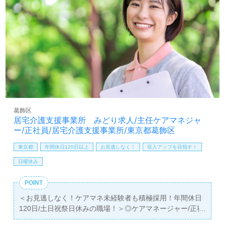
知識、経験を深めたい』『ご利用者様のお役に立てるキャ
リアを描きたい』『転職で施設形態や環境を変えて働きた
い』等の方も大歓迎です！募集詳細等、担当コンサルタン
トよりご案内します。お問い合わせも遠慮なくお願いしま
す。
医療/福祉業界の正社員/パート求人探しは【ウィルオブ介
護】＊求人情報収集、将来的に検討の方も遠慮なく＊
LINE、メール、お電話などご希望に応じてお問い合わせ/ご
相談可能です。転職相談、求人紹介、年収交渉など完全無
葛飾区
料サービスをご利用いただけます。＜非公開求人も取扱い
居宅介護支援事業所 みどり求人/主任ケアマネジャ
あり！＞"転職支援"のプロと一緒に転職活動！お問い合わ
ー/正社員/居宅介護支援事業所/東京都葛飾区
せお待ちしております。
東京都
年間休日120日以上
お見逃しなく！
収入アップを目指す！
日曜休み
POINT
＜お見逃しなく！ケアマネ未経験者も積極採用！年間休日
120日/土日祝祭日休みの職場！＞◎ケアマネージャー/正社
員募集◎