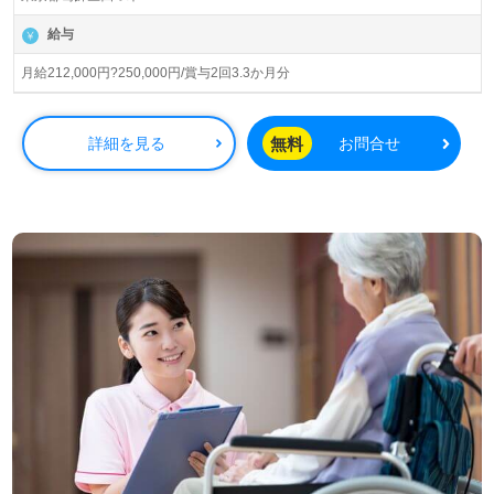
看護助手や介護職の経験を持つ方を歓迎し、通所リハビリ
テーションでの勤務経験は不問です。充実した1対1のプリ
給与
セプターシップ研修や、個々の成長に応じた社内外の研修
プログラムを通じて、専門知識やスキルを深めることがで
月給212,000円?250,000円/賞与2回3.3か月分
きます。
また、アットホームな職場環境が整っており、職場内のコ
無料
詳細を見る
お問合せ
ミュニケーションを重視しています。日勤の正社員として
働くことで、ワークライフバランスを大切にしながら、や
りがいを感じられる仕事ができます。普通自動車免許をお
持ちの方には送迎業務もお願いしていますので、運転が得
意な方にとっては魅力的なポイントです。
転職を考えている方、施設形態や働き方を変えたい方も大
歓迎です。医療や福祉業界の正社員・パート求人情報を広
く取り扱っている【ウィルオブ介護】では、求人情報の収
集から年収交渉まで、すべて完全無料でサポートします。
非公開求人も扱っており、転職支援のプロとともに安心し
て転職活動を進めることができます。興味のある方は、
LINEやメール、お電話での相談もお待ちしております。