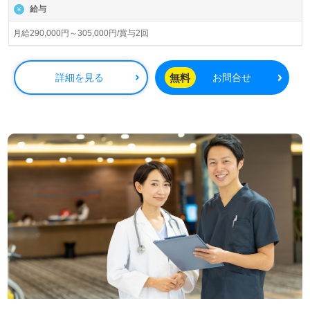
護、居宅介護支援、パートナーズサービス、レジデンシャ
給与
ル、トラベル事業を展開。IT技術を活用して介護業界NO.1
を目指す注目の企業様です。
月給290,000円～305,000円/賞与2回
◎ご利用者様の笑顔がやりがいに！『ケアリッツ品質』で
プロフェッショナル訪問介護を実現される事業所様！◎
無料
詳細を見る
お問合せ
看護助手や介護職経験のある方をお迎えします。訪問介護
事業所での勤務経験は問いません。ご利用者様宅への訪問
（介護業務、買い物や掃除、洗濯等の日常生活サポート）
をお願いします。それぞれの成長に沿った研修プログラム
も充実！完全週休2日制の働きやすい勤務形態、多彩な資
格支援制度、働く人を大切にするカルチャー、協力し合え
る職場の人間関係もうれしいポイント！『訪問介護でご利
用者様やご家族様のお役に立ちたい、お一人おひとりに寄
り添った介護支援を行いたい』『日勤正社員で働きたい、
ワークライフバランスを充実させたい』『転職で施設形態
や環境を変えて仕事をしたい』等の方も大歓迎です！サー
ビス展開エリアは葛飾区。募集詳細等、担当コンサルタン
トよりご案内します。お問い合わせも遠慮なくお願いしま
す。
全国の求人ご紹介！医療/福祉業界の正社員/パート仕事探