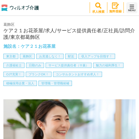
MENU
無料登録
求人検索
葛飾区
ケア２１お花茶屋/求人/サービス提供責任者/正社員/訪問介
護/東京都葛飾区
施設名：
ケア２１お花茶屋
東京都
葛飾区
お見逃しなく！
駅近
収入アップを目指す！
介護福祉士
日勤のみ
サービス提供責任者（サ責）
魅力の福利厚生！
OJT充実！
ブランクOK！
コンサルタントおすすめ求人！
積極採用企業・法人
管理職・管理職候補