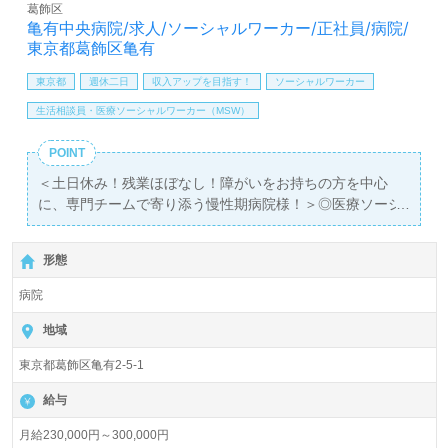
葛飾区
しは【ウィルオブ介護】＊求人情報収集、将来的に検討の
亀有中央病院/求人/ソーシャルワーカー/正社員/病院/
方も遠慮なく＊
東京都葛飾区亀有
LINE、メール、お電話などご希望に応じてお問い合わせ/ご
相談可能です。転職相談、求人紹介、年収交渉など完全無
東京都
週休二日
収入アップを目指す！
ソーシャルワーカー
料サービスをご利用いただけます。＜非公開求人も取扱い
生活相談員・医療ソーシャルワーカー（MSW）
あり！＞"転職支援"のプロと一緒に転職活動！お問い合わ
せお待ちしております。
POINT
＜土日休み！残業ほぼなし！障がいをお持ちの方を中心
に、専門チームで寄り添う慢性期病院様！＞◎医療ソーシ
ャルワーカー（MSW）/正社員募集◎【月給230,000円～
300,000円】＊介護福祉士、社会福祉士有資格者向け求人
形態
＊『亀有駅』徒歩15分。
病院
総病床数68床『亀有中央病院』医療法人社団湘南会（本
部：東京都葛飾区）様の運営です。東京都を中心に障害を
地域
お持ちの方を専門とする慢性期病院を展開されています。
東京都葛飾区亀有2-5-1
◎『患者様が安心して治療を受けられ、ご家族様が安心し
給与
て任せられる環境』を実現される病院様！◎
医療ソーシャルワーカー（MSW）や施設等での相談員経験
月給230,000円～300,000円