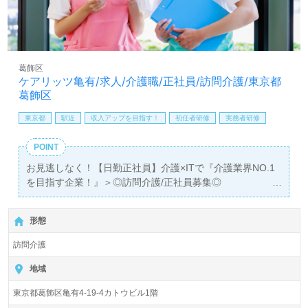
しは【ウィルオブ介護】＊求人情報収集、将来的に検討の
方も遠慮なく＊
LINE、メール、お電話などご希望に応じてお問い合わせ/ご
相談可能です。転職相談、求人紹介、年収交渉など完全無
料サービスをご利用いただけます。＜非公開求人も取扱い
葛飾区
あり！＞"転職支援"のプロと一緒に転職活動！お問い合わ
ケアリッツ亀有/求人/介護職/正社員/訪問介護/東京都
せお待ちしております。
葛飾区
東京都
駅近
収入アップを目指す！
初任者研修
実務者研修
POINT
お見逃しなく！【日勤正社員】介護×ITで『介護業界NO.1
を目指す企業！』＞◎訪問介護/正社員募集◎
【月給290,000円～305,000円以上/賞与2回】＊初任者研修
以上有資格者向け求人＊『亀有駅』徒歩8分。
形態
『ケアリッツ亀有』株式会社ケアリッツ・アンド・パート
訪問介護
ナーズ Careritz & Partners, Inc.（本社：東京都新宿区）様
の運営です。正社員2,991名以上（2024.11月現在）。宮城
地域
県、東京都、神奈川県、千葉県、埼玉県、愛知県、山梨
東京都葛飾区亀有4-19-4カトウビル1階
県、大阪府を中心に訪問介護、通所介護、短期入所生活介