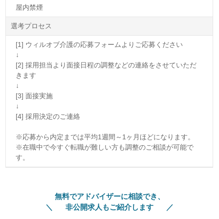
屋内禁煙
選考プロセス
[1] ウィルオブ介護の応募フォームよりご応募ください
↓
[2] 採用担当より面接日程の調整などの連絡をさせていただ
きます
↓
[3] 面接実施
↓
[4] 採用決定のご連絡
※応募から内定までは平均1週間～1ヶ月ほどになります。
※在職中で今すぐ転職が難しい方も調整のご相談が可能で
す。
無料でアドバイザーに相談でき、
非公開求人もご紹介します