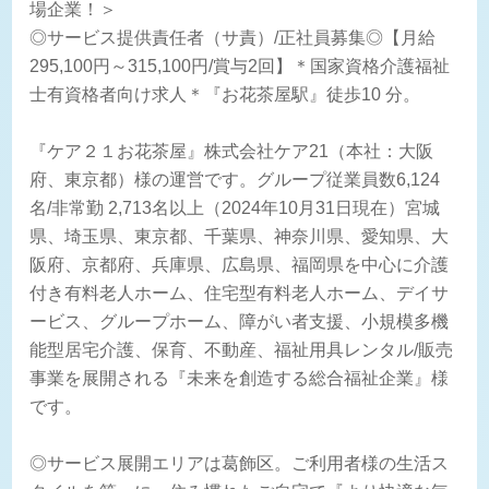
場企業！＞
◎サービス提供責任者（サ責）/正社員募集◎【月給
295,100円～315,100円/賞与2回】＊国家資格介護福祉
士有資格者向け求人＊『お花茶屋駅』徒歩10 分。
『ケア２１お花茶屋』株式会社ケア21（本社：大阪
府、東京都）様の運営です。グループ従業員数6,124
名/非常勤 2,713名以上（2024年10月31日現在）宮城
県、埼玉県、東京都、千葉県、神奈川県、愛知県、大
阪府、京都府、兵庫県、広島県、福岡県を中心に介護
付き有料老人ホーム、住宅型有料老人ホーム、デイサ
ービス、グループホーム、障がい者支援、小規模多機
能型居宅介護、保育、不動産、福祉用具レンタル/販売
事業を展開される『未来を創造する総合福祉企業』様
です。
◎サービス展開エリアは葛飾区。ご利用者様の生活ス