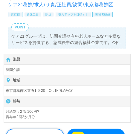
ケア21葛飾/求人/サ責/正社員/訪問/東京都葛飾区
東京都
週休二日
駅近
収入アップを目指す！
実務者研修
POINT
ケア21グループは、訪問介護や有料老人ホームなど多様な
サービスを提供する、急成長中の総合福祉企業です。今回
は、サービス提供責任者（サ責）の正社員募集を行ってお
り、月給は275,100円から305,100円、さらに年2回の賞与
形態
が支給される魅力的なポジションです。四つ木駅から徒歩
5分という便利な立地も大きなポイントです。
訪問介護
この求人の最大の魅力は、心からの介護サービスを提供
地域
し、「ご利用者様第一主義」を実践する環境で働けること
東京都葛飾区立石1-9-20 O．IビルA号室
です。サービス提供責任者としての経験がある方はもちろ
ん、訪問介護事業での経験がない方でも、充実した研修制
給与
度やサポートが用意されているため、安心してご応募いた
だけます。また、豊富なキャリアパスを提供しており、自
月給制：275,100円?
賞与年2回2か月分
身のスキルや経験を活かしながら、さらなる成長を目指す
ことが可能です。