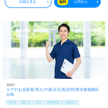
無料
詳細を見る
お問合せ
福利厚生も充実しており、生活の安定を図りながら働ける
環境が整っています。転職を考えている方にとって、収入
アップやキャリアアップを実現するチャンスがここにはあ
ります。さらに、葛飾区を中心としたサービス提供エリア
での勤務となるため、地域に密着した介護を実践できる点
も大きな魅力です。
今後も新規出店が続々と予定されているケア21グループ
で、あなたも自分のスキルを試してみませんか？お問い合
わせは、LINEやメール、お電話でお気軽にどうぞ。転職支
援のプロが無料でサポートし、あなたの新たなスタートを
後押しします。
葛飾区
ケア21お花茶屋/求人/サ責/正社員/訪問/東京都葛飾区
白鳥
東京都
週休二日
駅近
実務者研修
介護福祉士