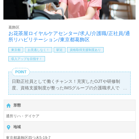
葛飾区
お花茶屋ロイヤルケアセンター/求人/介護職/正社員/通
所リハビリテーション/東京都葛飾区
東京都
お見逃しなく！
駅近
資格取得支援制度あり
収入アップを目指す！
POINT
日勤正社員として働くチャンス！充実したOJTや研修制
度、資格支援制度が整ったIMSグループの介護職求人で
す。月給212,000円から250,000円、さらに年2回の賞与も
支給されます。勤務地は『お花茶屋駅』から徒歩7分の好
形態
立地で、通勤も便利です。
通所リハ・デイケア
当施設『介護老人保健施設お花茶屋ロイヤルケアセンタ
ー』は、定員44名の通所リハビリテーションやデイケアを
地域
提供し、地域に根ざした愛される施設を目指しています。
東京都葛飾区四つ木5-19-7