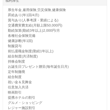
福利厚生
厚生年金,雇用保険,労災保険,健康保険
昇給あり(年1回/4月)
賞与あり(人事考課・業績による)
交通費実費支給(月額上限50,000円)
勤続加算(勤続3年以上)2,000円/月
各種社会保険完備
健康診断(年1回)
制服貸与
前払退職金制度(勤続1年以上)
組合制度(共済制度)
持株会制度
お誕生日プレゼント贈呈(毎年誕生日月)
定年制撤廃
組合制度
祝い金＆見舞金
任意加入共済
映画割引
提携ホテルの割引
グルメ・ショッピング
レジャー施設割引