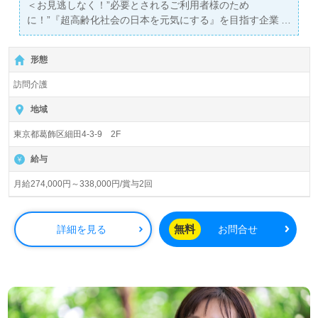
＜お見逃しなく！”必要とされるご利用者様のため
に！”『超高齢化社会の日本を元気にする』を目指す企業
様！＞
◎サービス提供責任者（サ責）/正社員募集◎【月給
形態
274,000円～338,000円/賞与2回】＊国家資格介護福祉士有
資格者向け求人＊『京成小岩駅』徒歩15分。
訪問介護
『株式会社愛和 介護事業本部』株式会社愛和（本社：東
地域
京都葛飾区）様の運営です。東京都を中心に訪問介護、訪
東京都葛飾区細田4-3-9 2F
問入浴、デイサービス、グループホーム、居宅介護支援事
業を展開されています。『人のため、人々の未来を支え、
給与
日本を元気に！』をミッションとされる企業様です。
月給274,000円～338,000円/賞与2回
◎誰かの”困った”を笑顔に変える！小さな喜びを”生きが
い”に変えていく！職員様のあたたかな”ハート”で寄り添う
事業所様！◎
無料
詳細を見る
お問合せ
看護助手や介護職経験をベースにサービス提供責任者経験
のある方をお迎えします。働きやすい環境面、職員様同士
のチームワーク、再雇用制度活用で67才就業を目指せる人
事制度、手厚いOJT/外部講師を招いての研修会もあなたの
チカラに！『ご利用者様やご家族様のお気持ちに寄り添い
たい、経験を活かしたい』『サービス提供責任者としての