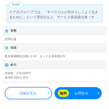
POINT
ケア21グループでは、「すべての人が自分らしくよく生き
るために」という理念のもと、サービス提供責任者（サ
責）を正社員として募集しています。月給は275,100円か
ら305,100円で、年2回の賞与も支給されます。この求人
形態
は、実務者研修以上の資格を持つ方を対象としており、最
寄りの『お花茶屋駅』から徒歩10分の位置にあります。
訪問介護
ケア21グループは、全国に487拠点を展開する大手の福祉
地域
企業で、訪問介護、有料老人ホーム、認知症グループホー
東京都葛飾区白鳥2-2-10 タックお花茶屋101
ムなど多岐にわたるサービスを提供しています。従業員数
は7,755名以上で、各地域での新規出店も予定しており、
給与
今後の成長が期待されます。ここでは、訪問介護のプロフ
ェッショナルとして、あなたの経験を活かすことができる
月給制：275100円?
賞与年2回2か月分
環境が整っています。
求職者にとってのメリットとして、豊富なキャリアパスや
無料
詳細を見る
お問合せ
手厚い福利厚生が挙げられます。利用者様とそのご家族の
ために心からの介護サービスを提供するという理念に共感
する方には、大変魅力的な職場です。また、転職による収