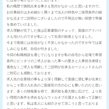
私の職歴で挑戦出来る事さえ気付かなかったと思いますので。
お仕事紹介はきめ細かく隅々まで法人の特色やご採用条件の細
かな点までご説明がございましたので不明点が無い状態で準備
を進めていけました。
求人理解が完了した後は応募書類のチェック、面接のアドバイ
スも頂けたのですが私にとって生涯の財産となりました。
今まで面接には自信がなく不安しかなかったのですが今では楽
しみになる程、自信が付きました。
今回の転職相談を通じてになりますが私の自宅から近場で希望
条件にピッタリのご求人があった事への驚きと人事担当者様と
遜色なくご求人を理解してご説明が出来るエージェントさんの
ご対応にも感動しております。
求人先の企業様の事をより深く理解して面接に望む事が出来た
からこそ受け入れ先のご面接官の方の心にも響いたのだと思い
ます。多くの情報量を得て、選択肢を最大限に広げて、より良
い理想の条件を求めるならウィルオブ介護さんを頼って正解だ
と思います。私は友人にも紹介させて頂こうと思っておりま