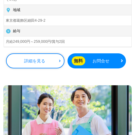
『愛和 葛飾営業所』株式会社愛和（本社：東京都葛飾区）
様の運営です。東京都を中心に訪問介護、訪問入浴、デイ
地域
サービス、グループホーム、居宅介護支援事業を展開され
東京都葛飾区細田4-29-2
ています。
給与
◎真ん中に職員様のあたたかなハート！『人のため、人々
の未来を支え、日本を元気に！』をミッションとされる事
月給249,000円～259,000円/賞与2回
業所様！◎
訪問入浴での介護職経験のある方はもちろん、これから訪
問入浴介護職を目指される方も幅広く募集します。訪問入
無料
詳細を見る
お問合せ
浴事業所での勤務経験は問いません。職員様同士のチーム
ワーク、それぞれの成長に沿ったOJT/各種研修制度もうれ
しいポイント！『訪問スタイルでご利用者様のお役に立ち
たい、face to faceでご利用者様とコミュニケーションを図
りたい』『働きながらキャリアアップ、スキルアップを目
指したい』『転職でキャリアチェンジを実現したい、施設
形態や環境を変えて仕事をしたい』等の方も大歓迎です。
募集詳細等、担当コンサルタントよりご案内します。お問
い合わせも遠慮なくお願いします。
全国の求人ご紹介！医療/福祉業界の正社員/パート求人探