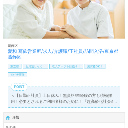
詳細等をご案内します。お問い合わせも遠慮なくお願いし
ます。
医療/福祉業界の正社員/パート求人探しは【ウィルオブ介
護】＊求人情報収集、将来的に検討の方も遠慮なく＊
LINE、メール、お電話などご希望に応じてお問い合わせ/ご
相談可能です。転職相談、求人紹介、年収交渉など完全無
料サービスをご利用いただけます。＜非公開求人も取扱い
葛飾区
あり！＞"転職支援"のプロと一緒に転職活動！お問い合わ
愛和 葛飾営業所/求人/介護職/正社員/訪問入浴/東京都
せお待ちしております。
葛飾区
東京都
お見逃しなく！
収入アップを目指す！
無資格OK！
初任者研修
POINT
＜【日勤正社員】土日休み！無資格/未経験の方も積極採
用！必要とされるご利用者様のために！『超高齢化社会の
日本を元気にする』企業様！＞◎訪問入浴介護職/正社員募
集◎【月給249,000円～259,000円/賞与2回】『京成小岩
形態
駅』徒歩15分。
その他