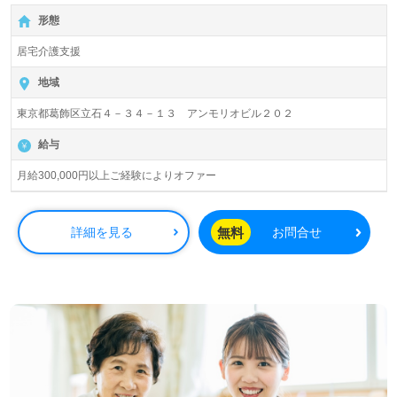
【月給300,000円以上ご経験によりオファー】＊介護支援
形態
専門員、主任介護支援専門員有資格者向け求人＊『両国
駅』徒歩12分。
居宅介護支援
『居宅介護支援事業所 みどり』株式会社メディハート
地域
（本社：東京都葛飾区）様の運営です。東京都葛飾区、江
東京都葛飾区立石４－３４－１３ アンモリオビル２０２
戸川区を中心に居宅介護支援事業を展開されています。
給与
◎実務に役立つOJT/それぞれの成長に沿った研修制度、経
験豊富な先輩からのあたたかなサポート体制もうれしい事
月給300,000円以上ご経験によりオファー
業所様！◎
居宅または施設等でケアマネージャー経験のある方はもち
ろん、これからケアマネージャーを目指される方も幅広く
無料
詳細を見る
お問合せ
募集します。居宅介護支援事業所での勤務経験は問いませ
ん。『ご利用者様、ご家族様のお気持ちに寄り添ったケア
プランを作成したい』『資格/経験を活かしたい、ケアマネ
ージャーとしての専門性を高めたい』『介護業界での夢や
想いをカタチにしたい、自分らしいキャリアを描きたい』
『転職でキャリアチェンジを実現したい、施設形態や環境
を変えて働きたい』等の方も大歓迎です。こちらの求人は
＜ケアマネージャー紹介専任コンサルタント＞より、募集