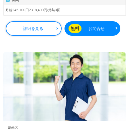
LINE、メール、お電話でのお問い合わせに対応しており、
転職相談や求人紹介、年収交渉などのサービスを完全無料
月給245,100円?318,400円/賞与3回
で提供しています。また、非公開求人も取り扱っており、
より多くの選択肢から自分に合った職場を見つけることが
できます。
無料
詳細を見る
お問合せ
転職支援のプロと一緒に、あなたの理想の働き方を実現す
るためのサポートを行います。介護職に興味がある方は、
ぜひお気軽にお問い合わせください。あなたの新しいキャ
リアの一歩を踏み出すお手伝いを致します。
葛飾区