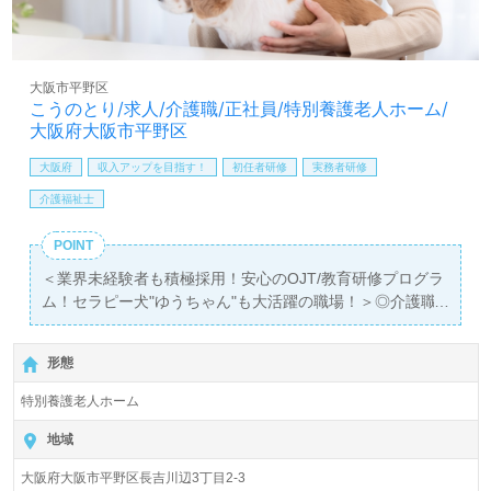
料サービスをご利用いただけます。＜非公開求人も取扱い
あり！＞"転職支援"のプロと一緒に転職活動！お問い合わ
せお待ちしております。
大阪市平野区
こうのとり/求人/介護職/正社員/特別養護老人ホーム/
大阪府大阪市平野区
大阪府
収入アップを目指す！
初任者研修
実務者研修
介護福祉士
POINT
＜業界未経験者も積極採用！安心のOJT/教育研修プログラ
ム！セラピー犬"ゆうちゃん"も大活躍の職場！＞◎介護職/
正社員募集◎
【月給260,000円～283,000円/賞与2回】＊初任者研修以上
形態
有資格者向け求人＊『長原駅』徒歩6分。お車通勤可能で
す。
特別養護老人ホーム
入居定員100名（ユニット型/全室個室）『特別養護老人ホ
地域
ームこうのとり』社会福祉法人優心会（本部：大阪府大阪
大阪府大阪市平野区長吉川辺3丁目2-3
市）様の運営です。大阪府を中心に特別養護老人ホーム、