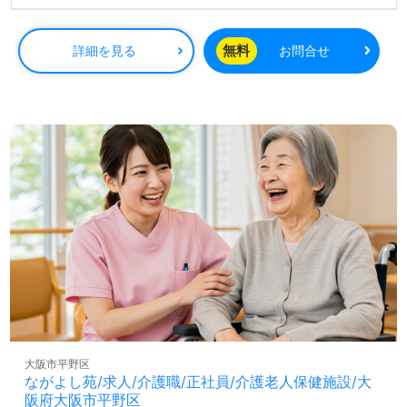
手紙が多数届く企業様です。
◎ホスピス経験不問！『介護職のあなたにありがとう』そ
無料
詳細を見る
お問合せ
こには、見守る職員様の眼差しとあたたかな心がありまし
た◎
看護助手または介護職経験のある方をお迎えします。末期
がんや難病等により、医療ケアを必要とされる方のための
医療対応型ホスピスです。丁寧なOJT/充実の研修制度、職
員様同士のチームワークもあなたのチカラに！ご利用者
様、ご家族様に想いに寄り添いたい』『働きがいを感じな
がら仕事をしたい』『ご利用者様のお役に立てるキャリア
を描きたい』『転職で施設形態や環境を変えて働きたい』
等の方も大歓迎です。募集詳細等、担当コンサルタントよ
りご案内します。お問い合わせも遠慮なくお願いします。
全国の求人ご紹介！医療/福祉業界の正社員/パート求人探
しは【ウィルオブ介護】＊求人情報収集、将来的に検討の
方も遠慮なく＊
LINE、メール、お電話などご希望に応じてお問い合わせ/ご
大阪市平野区
相談可能です。転職相談、求人紹介、年収交渉など完全無
ながよし苑/求人/介護職/正社員/介護老人保健施設/大
料サービスをご利用いただけます。＜非公開求人も取扱い
阪府大阪市平野区