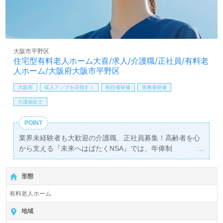
大阪市平野区
住宅型有料老人ホーム大喜/求人/介護職/正社員/有料老
人ホーム/大阪府大阪市平野区
大阪府
収入アップを目指す！
初任者研修
実務者研修
介護福祉士
POINT
業界未経験者も大歓迎の介護職、正社員募集！高齢者を心
から支える『未来へはばたくNSA』では、年俸制
3,500,000円から4,000,000円を提供し、初任者研修以上の
資格をお持ちの方を求めています。勤務地は、喜連瓜破駅
形態
から徒歩15分の『住宅型有料老人ホーム大喜』で、全室個
室の定員43名の環境で安心して働けます。
有料老人ホーム
株式会社NSAは、大阪府大阪市を本社とし、千葉県を中心
地域
にサービス付き高齢者向け住宅や訪問看護、福祉用具の貸