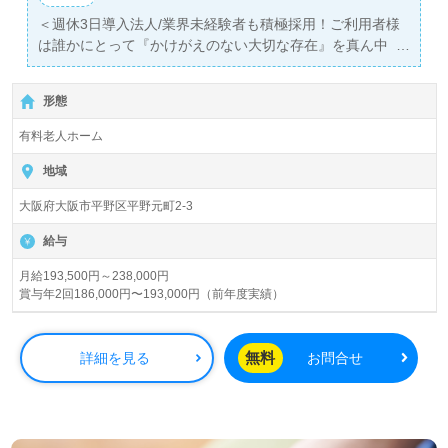
＜週休3日導入法人/業界未経験者も積極採用！ご利用者様
は誰かにとって『かけがえのない大切な存在』を真ん中
に！青山メディカルグループ！＞◎介護職/正社員募集
◎【月給193,500円～238,000円/賞与2回】＊初任者研修以
形態
上有資格者向け求人＊『平野駅』徒歩3分。
有料老人ホーム
入居定員37名（37室/全室個室）『介護付き有料老人ホー
ムデュランタ平野』青山メディカルグループ/社会福祉法人
地域
恩徳福祉会（本部：大阪府吹田市）様の運営です。大阪
大阪府大阪市平野区平野元町2-3
府、兵庫県、沖縄県を中心に病院、クリニック/診療所、特
別養護老人ホーム、介護老人保健施設、ケアハウス、住宅
給与
型/介護付き有料老人ホーム、軽費老人ホーム、ショートス
テイ、デイサービス、訪問/通所リハビリテーション、グル
月給193,500円～238,000円
賞与年2回186,000円〜193,000円（前年度実績）
ープホーム、訪問看護/介護、看護小規模多機能型居宅介
護、居宅介護支援事業を展開されています。
無料
詳細を見る
お問合せ
◎『1週間の4日は仕事、3日はお休み！』仕事もプライベ
ートも私らしく！新しいスタイルの働き方を発信される事
業所様！◎
看護助手や介護職経験のある方はもちろん、これから介護
職を目指される方も幅広く募集します。『時間の有効活用