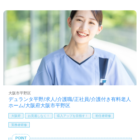
を変えて働きたい』等の方も大歓迎です。募集詳細等、担
当コンサルタントよりご案内します。お問い合わせも遠慮
なくお願いします。
全国の求人ご紹介！医療/福祉業界の正社員/パート求人探
しは【ウィルオブ介護】＊求人情報収集、将来的に検討の
方も遠慮なく＊
LINE、メール、お電話などご希望に応じてお問い合わせ/ご
相談可能です。転職相談、求人紹介、年収交渉など完全無
料サービスをご利用いただけます。＜非公開求人も取扱い
あり！＞"転職支援"のプロと一緒に転職活動！お問い合わ
せお待ちしております。
大阪市平野区
デュランタ平野/求人/介護職/正社員/介護付き有料老人
ホーム/大阪府大阪市平野区
大阪府
お見逃しなく！
収入アップを目指す！
初任者研修
実務者研修
POINT