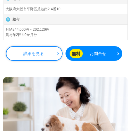
養護老人ホーム、デイサービスを展開されています。
大阪府大阪市平野区瓜破南2-4番10-
◎『のびのびと、おだやかに』ご利用者様が住み慣れた街
給与
で『笑顔をつなぐ介護支援』を実現される事業所様！◎
看護助手や介護職経験のある方をお迎えします。特別養護
月給244,000円～262,126円
賞与年2回4.0か月分
老人ホームでの就業経験は問いません。幅広い年代層の職
員様が活躍中！穏やかでアットホームな雰囲気、永年勤続
表彰制度、手厚い福利厚生もうれしいポイント！『ご利用
無料
詳細を見る
お問合せ
者様のお役に立ちたい、資格/経験を活かしたい』『ユニッ
ト型でお一人おひとりに寄り添いたい』『資格取得を目指
している、介護知識や介護技術を高めたい』『おだやかで
ゆったりとした職場環境で働きたい』『転職で施設形態や
環境を変えて働きたい』等の方も大歓迎です。募集詳細
等、担当コンサルタントよりご案内します。お問い合わせ
も遠慮なくお願いします。
全国の求人ご紹介！医療/福祉業界の正社員/パート求人探
しは【ウィルオブ介護】＊求人情報収集、将来的に検討の
方も遠慮なく＊
LINE、メール、お電話などご希望に応じてお問い合わせ/ご
相談可能です。転職相談、求人紹介、年収交渉など完全無