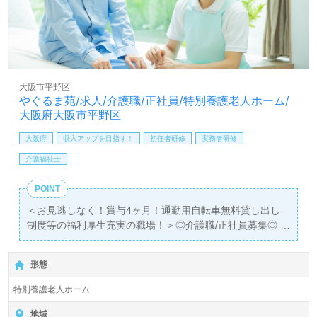
護】＊求人情報収集、将来的に検討の方も遠慮なく＊
LINE、メール、お電話などご希望に応じてお問い合わせ/ご
相談可能です。転職相談、求人紹介、年収交渉など完全無
料サービスをご利用いただけます。＜非公開求人も取扱い
あり！＞"転職支援"のプロと一緒に転職活動！お問い合わ
せお待ちしております。
大阪市平野区
やぐるま苑/求人/介護職/正社員/特別養護老人ホーム/
大阪府大阪市平野区
大阪府
収入アップを目指す！
初任者研修
実務者研修
介護福祉士
POINT
＜お見逃しなく！賞与4ヶ月！通勤用自転車無料貸し出し
制度等の福利厚生充実の職場！＞◎介護職/正社員募集◎
【月給244,000円～262,126円】＊初任者研修以上有資格者
向け求人＊『喜連瓜破駅』徒歩18分。お車通勤可能です。
形態
入居定員109名（109室/ユニット型/全室個室）『特別養護
特別養護老人ホーム
老人ホームやぐるま苑』社会福祉法人はるかぜ福祉会（本
部：大阪府松原市）様の運営です。大阪府内を中心に特別
地域