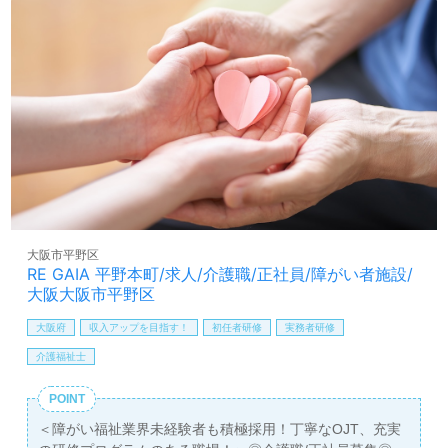
が出来ています。週休3日制でプライベートも整いま
す！』等のお声も届く事業所様です。風通しの良い職場環
境、永年勤続祝い金（福利厚生）も働くあなたのモチベー
ションに！『ご利用者様のお役に立ちたい、資格/経験を活
かしたい』『メリハリをつけて働きたい、働きがいを感じ
ながら仕事をしたい』『介護知識や技術力を高めたい』
『転職で施設形態や環境を変えて働きたい』等の方も大歓
迎です。募集詳細等、担当コンサルタントよりご案内しま
す。お問い合わせも遠慮なくお願いします。
全国の求人ご紹介！医療/福祉業界の正社員/パート求人探
しは【ウィルオブ介護】＊求人情報収集、将来的に検討の
大阪市平野区
方も遠慮なく＊
RE GAIA 平野本町/求人/介護職/正社員/障がい者施設/
LINE、メール、お電話などご希望に応じてお問い合わせ/ご
大阪大阪市平野区
相談可能です。転職相談、求人紹介、年収交渉など完全無
大阪府
収入アップを目指す！
初任者研修
実務者研修
料サービスをご利用いただけます。＜非公開求人も取扱い
あり！＞"転職支援"のプロと一緒に転職活動！お問い合わ
介護福祉士
せお待ちしております。
POINT
＜障がい福祉業界未経験者も積極採用！丁寧なOJT、充実