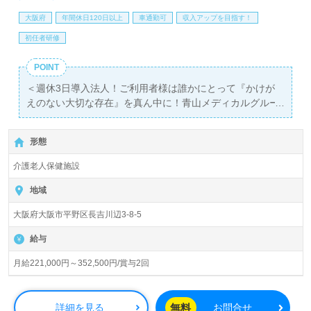
あり！＞"転職支援"のプロと一緒に転職活動！お問い合わ
せお待ちしております。
大阪府
年間休日120日以上
車通勤可
収入アップを目指す！
初任者研修
POINT
＜週休3日導入法人！ご利用者様は誰かにとって『かけが
えのない大切な存在』を真ん中に！青山メディカルグルー
プ！＞
◎介護職/正社員募集◎【月給221,000円～352,500円/賞与
形態
2回】＊初任者研修以上有資格者向け求人＊
『長原駅』徒歩10分。お車通勤可能です。
介護老人保健施設
入所定員100名（従来型個室/多床室）『介護老人保健施設
地域
ながよし苑』青山メディカルグループ/社会福祉法人 恩徳
大阪府大阪市平野区長吉川辺3-8-5
福祉会（本部：大阪府吹田市）様の運営です。大阪府、兵
庫県、沖縄県を中心にクリニック、特別養護老人ホーム、
給与
介護付き有料老人ホーム、グループホーム、看護小規模多
機能型居宅介護、居宅介護支援、訪問看護/介護、訪問/通
月給221,000円～352,500円/賞与2回
所リハビリ、デイサービス、ショートステイ、福祉用具貸
与、特定福祉用具販売、認可保育所、インターナショナル
スクール、児童発達支援事業等を展開されています。
無料
詳細を見る
お問合せ