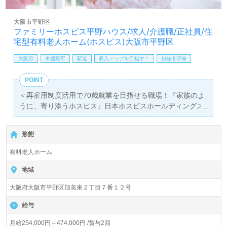
大阪市平野区
ファミリーホスピス平野ハウス/求人/介護職/正社員/住
宅型有料老人ホーム(ホスピス)大阪市平野区
大阪府
車通勤可
駅近
収入アップを目指す！
初任者研修
POINT
＜再雇用制度活用で70歳就業を目指せる職場！『家族のよ
うに、寄り添うホスピス』日本ホスピスホールディングス
グループ！＞◎介護職/正社員募集◎【月給254,000円～
474,000円 /賞与2回】＊初任者研修以上有資格者向け求人
形態
＊『新加美駅』徒歩9分。お車通勤可能です。
有料老人ホーム
入居定員30名（30室/全室個室）『ファミリーホスピス平
野ハウス』日本ホスピスホールディングスグループ/ファミ
地域
リー・ホスピス株式会社（本社：東京都千代田区）様の運
大阪府大阪市平野区加美東２丁目７番１２号
営です。厚生労働大臣が定める特定疾病等の患者様を対象
としたホスピス住宅事業、訪問看護、在宅介護事業を北海
給与
道、東京都、神奈川県、愛知県、京都府、大阪府、兵庫県
に展開されています。ご利用者様のご家族様から感謝のお
月給254,000円～474,000円 /賞与2回