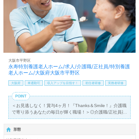
ンジを実現したい、施設形態や環境を変えて働きたい』等
の方も大歓迎です！募集詳細等、担当コンサルタントより
ご案内します。お問い合わせも遠慮なくお願いします。
全国の求人ご紹介！医療/福祉業界の正社員/パート求人探
しは【ウィルオブ介護】＊求人情報収集、将来的検討の方
も遠慮なく＊
LINE、メール、お電話などご希望に応じてお問い合わせ/ご
相談可能です。転職相談、求人紹介、年収交渉など完全無
大阪市平野区
料サービスをご利用いただけます。＜非公開求人も取扱い
永寿特別養護老人ホーム/求人/介護職/正社員/特別養護
あり！＞"転職支援"のプロと一緒に転職活動！お問い合わ
老人ホーム/大阪府大阪市平野区
せお待ちしております。
大阪府
車通勤可
収入アップを目指す！
初任者研修
実務者研修
POINT
＜お見逃しなく！賞与4ヶ月！『Thanks＆Smile！』介護職
で寄り添うあなたの毎日が輝く職場！＞◎介護職/正社員募
集◎
【月給286,000円～313,000円】＊初任者研修以上有資格者
形態
向け求人＊『喜連瓜破駅』徒歩7分。お車通勤可能です。