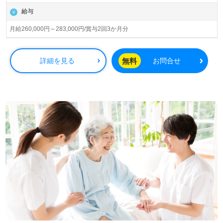
ケアプランセンター、デイサービス、介護老人保健施設、
給与
居宅介護支援事業を展開されています。法人理念は『あふ
れる笑顔』。法人様に関わる全ての方が『笑顔であふれる
月給260,000円～283,000円/賞与2回3か月分
ように』想いを込められている法人様です。
◎『心とこころが重なり合う』介護支援を実現！『関わる
無料
詳細を見る
お問合せ
方が笑顔あふれるように』を大切にされている事業所様！
◎
看護助手や介護職経験のある方はもちろん、これから介護
職を目指したい方も幅広く募集します。特別養護老人ホー
ムでの勤務経験は問いません。『穏やかな環境でご利用者
様に寄り添いたい、お役に立ちたい』『働きながらキャリ
アアップを実現したい、介護知識や技術力を高めたい』
『働きがいを感じながら仕事をしたい』『転職で施設形態
や環境を変えて働きたい』等の方も大歓迎です。募集詳細
等、担当コンサルタントよりご案内します。お問い合わせ
も遠慮なくお願いします。
全国の求人ご紹介！医療/福祉業界の正社員/パート求人探
しは【ウィルオブ介護】＊求人情報収集、将来的に検討の
方も遠慮なく＊