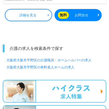
る事業所様！◎
看護助手や介護職経験のある方をお迎えします。特別養護
老人ホームでの勤務経験は問いません。自分の意見や気持
無料
詳細を見る
お問合せ
ちが伝えやすい職場環境、収入アップを目指せる給与制度/
人事考課、『日々の気づき』を大切にされているカルチャ
ーもおすすめポイント！『ユニット型でご利用者様お一人
おひとりに寄り添いたい、資格/経験を活かしたい』『介護
知識や技術力を高めたい』『働きがいを感じながら仕事を
したい』『転職で施設形態や環境を変えて働きたい』等の
介護の求人を検索条件で探す
方にも大歓迎です。募集詳細等、担当コンサルタントより
ご案内します。お問い合わせも遠慮なくお願いします。
大阪府大阪市平野区の介護職員・ホームヘルパーの求人
全国の求人ご紹介！医療/福祉業界の正社員/パート仕事探
大阪府大阪市平野区の有料老人ホームの求人
しは【ウィルオブ介護】＊求人情報収集、将来的に検討の
方も遠慮なく＊
LINE、メール、お電話などご希望に応じてお問い合わせ/ご
相談可能です。転職相談、求人紹介、年収交渉など完全無
料サービスをご利用いただけます。＜非公開求人も取扱い
あり！＞"転職支援"のプロと一緒に転職活動！お問い合わ
せお待ちしております。