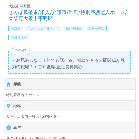
LINE、メール、お電話などご希望に応じてお問い合わせ/ご
大阪市平野区
相談可能です。転職相談、求人紹介、年収交渉など完全無
せんぽ瓜破東/求人/介護職/常勤/特別養護老人ホーム/
料サービスをご利用いただけます。＜非公開求人も取扱い
大阪府大阪市平野区
あり！＞"転職支援"のプロと一緒に転職活動！お問い合わ
せお待ちしております。
大阪府
収入アップを目指す！
初任者研修
実務者研修
介護福祉士
POINT
＜お見逃しなく！何でも話せる、相談できる人間関係が魅
力の職場！＞◎介護職/正社員募集◎
【月給216,000円～363,000円 /賞与2回】＊初任者研修以
上有資格者向け求人＊『出戸駅』徒歩16分。
形態
入居定員54名（10名×1ユニット/全室個室）『特別養護老
特別養護老人ホーム
人ホームせんぽ瓜破東』社会福祉法人千歩会（本部：大阪
府大阪市） 様の運営です。大阪府を中心に特別養護老人ホ
地域
ーム、ショートステイ、居宅介護支援事業を展開されてい
大阪府大阪市平野区瓜破東8-8-6
ます。
給与
◎ご利用者様や職員様との『笑顔とふれあいに満ちた
日々』を大切に、あたたかで心のこもった介護を実現され
月給216,000円～363,000円/賞与2回