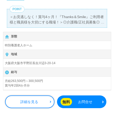
POINT
＜お見逃しなく！賞与4ヶ月！『Thanks＆Smile』ご利用者
様と職員様を大切にする職場！＞◎介護職/正社員募集◎
【月給263,500円～300,500円】＊初任者研修以上有資格者
向け求人＊『八尾南駅』徒歩7分。お車通勤可能です。
形態
入所定員104名（従来型個室/多床室）『特別養護老人ホー
特別養護老人ホーム
ム長吉』社会福祉法人 永寿福祉会（本部：大阪府大阪市）
様の運営です。大阪府を中心に特別養護老人ホーム、ショ
地域
ートステイ、通所リハビリテーション、グループホーム、
大阪府大阪市平野区長吉川辺3-20-14
小規模多機能型居宅介護、居宅介護支援事業を展開されて
います。
給与
◎多職種、幅広い年代層の方が活躍中！ご利用者様らしさ
月給263,500円～300,500円
賞与年2回4か月分
と生活をサポートされる事業所様！◎
看護助手や介護職経験のある方をお迎えします。特別養護
老人ホームでの勤務経験は問いません。丁寧で分かりやす
無料
詳細を見る
お問合せ
いOJT/研修制度、働きやすい環境面も嬉しいポイント！
『ご利用者様のお役に立ちたい、資格/経験を活かしたい』
『介護知識や技術力を高めたい』『転職で施設形態や環境