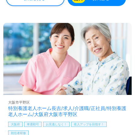
◎ご利用者様の在宅復帰をサポート！『リハビリテーショ
ンや学習療法、多彩なレクリエーション』充実の事業所
様！◎
看護助手や介護職経験のある方をお迎えします。介護老人
保健施設での勤務経験は問いません。幅広い年代層の方が
活躍中！手厚いOJT/研修制度、資格支援制度、風通し良い
職場環境も嬉しいポイント！『ご利用者様の想いに寄り添
いたい、資格/経験を活かしたい』『老健で働きたい、専門
性を高めたい』『働きがいを感じながら仕事をしたい』
『施設形態や環境を変えて仕事をしたい』等の方も大歓迎
です。募集詳細等、担当コンサルタントよりご案内しま
す。お問い合わせも遠慮なくお願いします。
医療/福祉業界の正社員/パート求人探しは【ウィルオブ介
護】＊求人情報収集、将来的に検討の方も遠慮なく＊
大阪市平野区
LINE、メール、お電話などご希望に応じてお問い合わせ/ご
特別養護老人ホーム長吉/求人/介護職/正社員/特別養護
相談可能です。転職相談、求人紹介、年収交渉など完全無
老人ホーム/大阪府大阪市平野区
料サービスをご利用いただけます。＜非公開求人も取扱い
あり！＞"転職支援"のプロと一緒に転職活動！お問い合わ
大阪府
車通勤可
お見逃しなく！
収入アップを目指す！
せお待ちしております。
初任者研修