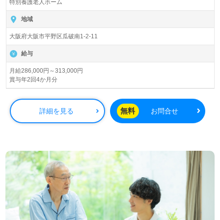
特別養護老人ホーム
入所定員180名（従来型個室/多床室）『永寿特別養護老人
ホーム』社会福祉法人永寿福祉会（本部：大阪府大阪市）
地域
様の運営です。大阪府を中心に特別養護老人ホーム、デイ
大阪府大阪市平野区瓜破南1-2-11
サービスセンター、ショートステイ、通所リハビリテーシ
ョン、グループホーム、小規模多機能型居宅介護、有料老
給与
人ホーム、ケアセンター、居宅介護支援事業を展開されて
います。
月給286,000円～313,000円
賞与年2回4か月分
◎『Thanks＆Smile！』公正で平等な給与制度、人事考課
でモチベーションUP！職員様みんなが輝く事業所様！◎
無料
詳細を見る
お問合せ
看護助手や介護職経験のある方をお迎えします。特別養護
老人ホームでの勤務経験は問いません。ご利用者様と働く
職員様を大切にされる事業所様です。幅広い年代層の方が
活躍中！働きやすく、風通しの良い環境面もうれしいポイ
ント！『ご利用者様お一人おひとりに寄り添いたい』『介
護知識や技術力を高めたい』『平等な評価基準を大切にす
る職場で働きたい』『施設形態や環境を変えて働きたい』
等の方も大歓迎です。募集詳細等、担当コンサルタントよ
りご案内します。お問い合わせも遠慮なくお願いします。
医療/福祉業界の正社員/パート求人探しは【ウィルオブ介