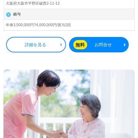
大阪府大阪市平野区破西2-11-12
与・販売など、幅広い福祉サービスを展開しています。新
規事業所の開設も進んでおり、成長を続ける企業であなた
給与
のキャリアを築くチャンスです。「情熱・誠実・明朗・安
全」を理念に掲げ、利用者様のニーズに応える最高のサポ
年俸3,500,000円?4,000,000円/賞与2回
ートを実現しています。
この求人の魅力は、手厚いOJTや充実した研修プログラム
無料
詳細を見る
お問合せ
にありますので、これから介護職を目指す方にも安心して
スタートできる環境が整っています。また、同僚との「あ
りがとう」を大切にするカルチャーや、先輩職員からの心
温まるサポートも、働きやすさに寄与しています。モチベ
ーションを高く保ちながら、介護業界でのキャリアや夢を
実現できる機会が豊富です。
さらに、全国の求人を紹介している【ウィルオブ介護】で
は、転職相談や求人紹介、年収交渉を完全無料でサポート
します。LINEやメール、お電話などで気軽にお問い合わせ
いただけますので、転職を検討している方は、ぜひ一度ご
相談ください。非公開求人も取り扱っており、転職支援の
プロと一緒に理想の職場を見つけるお手伝いをいたしま
す。あなたの新しいスタートを応援します！