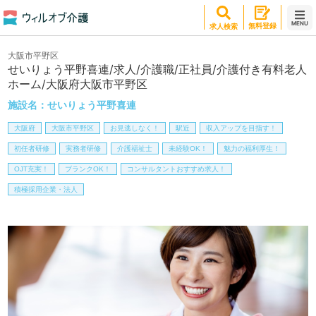
MENU
無料登録
求人検索
大阪市平野区
せいりょう平野喜連/求人/介護職/正社員/介護付き有料老人
ホーム/大阪府大阪市平野区
施設名：
せいりょう平野喜連
大阪府
大阪市平野区
お見逃しなく！
駅近
収入アップを目指す！
初任者研修
実務者研修
介護福祉士
未経験OK！
魅力の福利厚生！
OJT充実！
ブランクOK！
コンサルタントおすすめ求人！
積極採用企業・法人