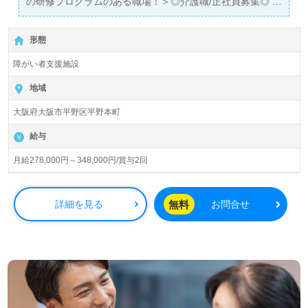
の研修プログラムのある職場！＞◎介護職/正社員募集◎
【月給278,000円～348,000円/賞与2回】＊初任者研修以上
有資格者有資格者＊『平野駅』徒歩4分。
形態
入居定員42名（42室/全室個室）『RE GAIA 平野本町』 エ
障がい者支援施設
ールパートナーズ株式会社（本社：大阪府大阪市）様の運
営です。大阪府、京都府を中心に訪問介護、居宅介護支
地域
援、福祉用具貸与、住宅型老人ホーム『マリアヴィラ』、
大阪府大阪市平野区平野本町
障がい者支援『RE GAIA』ブランドを展開されています。
給与
◎幅広い年代層の職員様が活躍中！障がい者福祉で笑顔を
はぐぐむ！ご利用者様の『叶えたい！』をサポートされる
月給278,000円～348,000円/賞与2回
事業所様！◎
看護助手や介護職経験のある方はもちろん、これから介護
職を目指される方も幅広く募集します。障がい福祉支援事
無料
詳細を見る
お問合せ
業を通じて、ご利用者様の『いっぽ』に寄り添う事業所様
です。丁寧なOJT/研修プログラム、先輩職員様からのあた
たかなサポート、ご利用者様の笑顔も働くあなたのモチベ
ーションに！『ご利用者様の今に寄り添いながら”いっ
ぽ”と”らしさ”をサポートしたい、障がい福祉業界で働きた
い』『ご利用者様のお役に立てるキャリアを描きたい、働
きがいを感じながら仕事をしたい』『転職でキャリアチェ