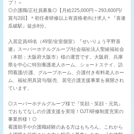
プ！＞
◎介護職/正社員募集◎【月給225,000円～293,600円/
賞与2回】＊初任者研修以上有資格者向け求人＊『喜連
瓜破駅』徒歩8分。
入居定員49名（49室/全室個室）『せいりょう平野喜
連』スーパーホテルグループ/社会福祉法人聖綾福祉会
（本部：大阪府大阪市）様の運営です。大阪府、兵庫
県を中心に特別養護老人ホーム、ショートステイ、訪
問看護/介護、グループホーム、介護付き有料老人ホー
ム、福祉用具貸与/販売、居宅介護支援事業を展開され
ています。
◎スーパーホテルグループ様で『笑顔・笑顔・元気』
でおもてなしの介護支援を実現！OJT/研修制度充実の
事業所様！◎
看護助手や介護職経験のある方はもちろん、これから