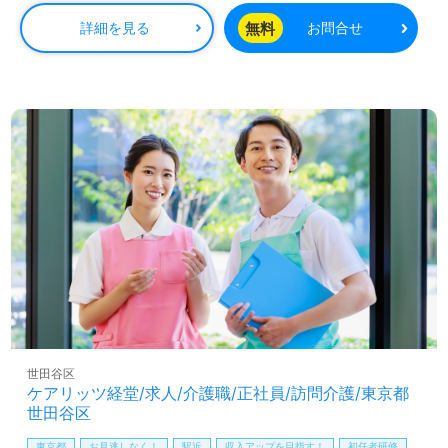
◎ご利用者様の笑顔がやりがいに！『ケアリッツ品質』で
プロフェッショナル訪問介護を実現される事業所様！◎
無料
詳細を見る
お問合せ
看護助手や介護職経験をベースにサービス提供責任者経験
のある方をお迎えします。訪問介護事業所での勤務経験は
問いません。明るい職場環境、職員様同士のスムーズな情
報共有/協力体制、ご利用者様やご家族様からの笑顔も働く
あなたのモチベーションに！『ご利用者様のお役に立ちた
い、資格/経験を活かしたい』『サービス提供責任者とし
て、働きがいを感じながら仕事をしたい』『転職で施設形
態や環境を変えて働きたい』等の方も大歓迎です。サービ
ス提供エリアは世田谷区。こちらの求人は＜サービス提供
責任者紹介専任コンサルタント＞より募集詳細等をご案内
します。お問い合わせも遠慮なくお願いします。
全国の求人ご紹介！医療/福祉業界の正社員/パート仕事探
しは【ウィルオブ介護】＊求人情報収集、将来的に検討の
方も遠慮なく＊
LINE、メール、お電話などご希望に応じてお問い合わせ/ご
世田谷区
相談可能です。転職相談、求人紹介、年収交渉など完全無
ケアリッツ経堂/求人/介護職/正社員/訪問介護/東京都
料サービスをご利用いただけます。＜非公開求人も取扱い
世田谷区
あり！＞"転職支援"のプロと一緒に転職活動！お問い合わ
せお待ちしております。
東京都
お見逃しなく！
駅近
収入アップを目指す！
初任者研修