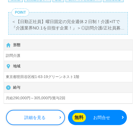
POINT
＜【日勤正社員】曜日固定の完全週休２日制！介護×ITで
『介護業界NO.1を目指す企業！』＞◎訪問介護/正社員募
集◎
【月給290,000円～305,000円 /賞与2回】＊初任者研修以
形態
上有資格者向け求人＊『経堂駅』徒歩8分。
訪問介護
『ケアリッツ経堂』株式会社ケアリッツ・アンド・パート
ナーズ Careritz & Partners, Inc.（本社：東京都新宿区）様
地域
の運営です。正社員2,991名以上（2024.11月現在）。宮城
東京都世田谷区桜1-63-19グリーンネスト1階
県、東京都、神奈川県、千葉県、埼玉県、愛知県、山梨
県、大阪府を中心に訪問介護、通所介護、短期入所生活介
給与
護、居宅介護支援、パートナーズサービス、レジデンシャ
ル、トラベル事業を展開。IT技術を活用して介護業界NO.1
月給290,000円～305,000円/賞与2回
を目指す注目の企業様です。
◎ご利用者様の笑顔がやりがいに！『ケアリッツ品質』で
無料
詳細を見る
お問合せ
プロフェッショナル訪問介護を実現される事業所様！◎
看護助手や介護職経験のある方をお迎えします。訪問介護