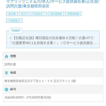
ケアリッツ二子玉川/求人/サービス提供責任者/正社員/
料サービスをご利用いただけます。＜非公開求人も取扱い
訪問介護/東京都世田谷区
あり！＞"転職支援"のプロと一緒に転職活動！お問い合わ
せお待ちしております。
東京都
収入アップを目指す！
初任者研修
実務者研修
介護福祉士
POINT
＜【日勤正社員】曜日固定の完全週休２日制！介護×ITで
『介護業界NO.1を目指す企業！』＞◎サービス提供責任
者/正社員募集◎
【月給 260,000円～275,000円 /賞与2回】＊初任者研修以
形態
上有資格者向け求人＊『二子玉川駅』徒歩5分。
訪問介護
『ケアリッツ二子玉川』株式会社ケアリッツ・アンド・パ
ートナーズ（本社：東京都新宿区）様の運営です。従業員
地域
数2,600人以上。宮城、東京、神奈川、千葉、埼玉、愛
東京都世田谷区玉川２丁目１１－１０ 玉川フラット 1階
知、山梨、大阪を中心に訪問介護、通所介護、短期入所生
活介護、居宅介護支援、パートナーズサービス、レジデン
給与
シャル、トラベル事業を展開。IT技術を活用して介護業界
NO.1を目指されている、注目の企業様です。
月給260,000円～275,000円/賞与2回