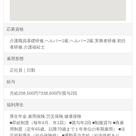
応募資格
介護職員基礎研修,ヘルパー1級,ヘルパー2級,実務者研修,初任
者研修,介護福祉士
雇用形態
正社員｜日勤
給与
月給208,500円?338,600円/賞与2回
福利厚生
厚生年金,雇用保険,労災保険,健康保険
■昇給制度（毎年4月、年1回） ■賞与年2回 ■制服貸与 ■再雇
用制度（定年65歳。以降70歳まで１年単位の有期雇用） ■法
定福利厚生（社会保険他） ■通勤手当支給（社内規程あり。