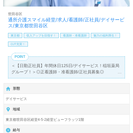
方も遠慮なく＊
LINE、メール、お電話などご希望に応じてお問い合わせ/ご
世田谷区
相談可能です。転職相談、求人紹介、年収交渉など完全無
通所介護スマイル経堂/求人/看護師/正社員/デイサービ
料サービスをご利用いただけます。＜非公開求人も取扱い
ス/東京都世田谷区
あり！＞"転職支援"のプロと一緒に転職活動！お問い合わ
せお待ちしております。
東京都
収入アップを目指す！
看護師・准看護師
魅力の福利厚生！
OJT充実！
POINT
＜【日勤正社員】年間休日125日/デイサービス！稲垣薬局
グループ！＞◎正看護師・准看護師/正社員募集◎
【月給240,000円～280,000円 /賞与2回】＊正看護師、准
看護師免許有資格者向け求人＊『千歳船橋駅』5分。
形態
1日ご利用定員18名『通所介護スマイル経堂』稲垣薬局グ
デイサービス
ループ/株式会社三祐産業（本社：東京都武蔵野市）様の運
営です。従業員人数559名以上、東京都、神奈川県、埼玉
地域
県を中心に調剤薬局、ドラッグストア、メディカル（病
東京都世田谷区経堂4-5-2経堂ビューフラッツ1階
院）、介護福祉、保育園事業を展開されています。昭和13
年創業、地域の医療/福祉の担い手として、100周年を目指
給与