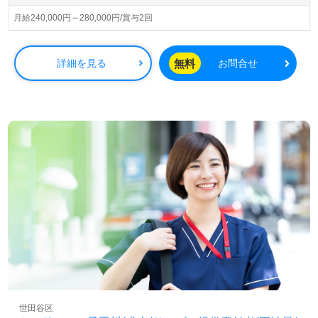
す企業様です。
月給240,000円～280,000円/賞与2回
◎『看護師経験を高齢者介護分野で活かしたら、今までと
は違った景色が見えました！』お声も届く事業所様！◎
看護師として臨床経験のある方はもちろん、これから経験
無料
詳細を見る
お問合せ
を積みたい方も幅広く募集します。デイサービスでの勤務
経験は問いません。心地よく働きやすい職場環境、勤務形
態もおすすめポイント！『病院の外来、病棟、施設勤務経
験を活かしたい』『高齢者介護分野に貢献したい』『日勤
正社員で働きたい』『働きがいを感じながら仕事をした
い』『明るい雰囲気、風通しの良い職場で働きたい』『夜
勤なし、ワークライフバランスを充実させたい』『施設形
態や環境を変えて仕事をしたい』等の方も大歓迎です。こ
ちらの求人は＜看護師紹介専任コンサルタント＞より募集
詳細等をご案内します。お問い合わせも遠慮なくお願いし
ます。
全国の求人ご紹介！医療/福祉業界の正社員/パート仕事探
しは【ウィルオブ介護】＊求人情報収集、将来的に検討の
方も遠慮なく＊
LINE、メール、お電話などご希望に応じてお問い合わせ/ご
世田谷区
相談可能です。転職相談、求人紹介、年収交渉など完全無