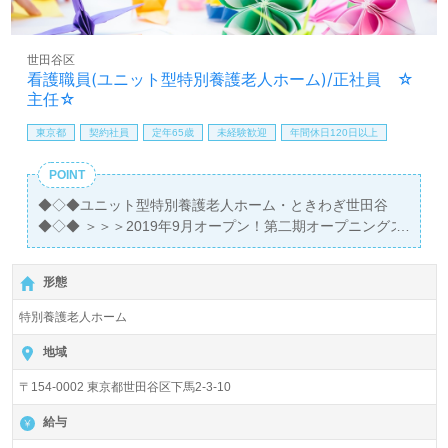
世田谷区
看護職員(ユニット型特別養護老人ホーム)/正社員 ☆
主任☆
東京都
契約社員
定年65歳
未経験歓迎
年間休日120日以上
POINT
◆◇◆ユニット型特別養護老人ホーム・ときわぎ世田谷
◆◇◆ ＞＞＞2019年9月オープン！第二期オープニングス
タッフの募集！＜＜＜ 看護職員として働く仲間を募集して
おります！！ 法人理念を基に最新設備を整えたユニット型
形態
施設でケアを実践していきます。 新規オープン施設で看護
職員の主任としての役割を担っていただきます。
特別養護老人ホーム
地域
〒154-0002 東京都世田谷区下馬2-3-10
給与