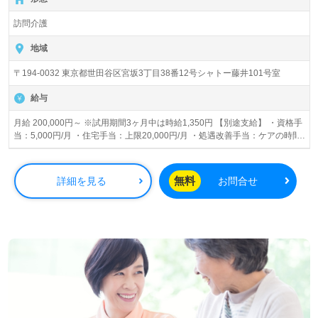
訪問介護
地域
〒194-0032 東京都世田谷区宮坂3丁目38番12号シャトー藤井101号室
給与
月給 200,000円～ ※試用期間3ヶ月中は時給1,350円 【別途支給】 ・資格手
当：5,000円/月 ・住宅手当：上限20,000円/月 ・処遇改善手当：ケアの時間
数により変動 訪問件数が多くなるほど給与・昇給UP！ あなたの頑張り次
第です♪
無料
詳細を見る
お問合せ