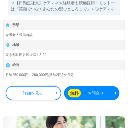
＜【日勤正社員】ケアマネ未経験者も積極採用！モットー
は『笑顔でつなぐあなたの望むところまで』＞◎ケアマネ
ージャー/正社員募集◎【月給250,000円～280,000円】＊
介護支援専門員有資格者向け求人＊『用賀駅』より路線バ
形態
スが便利です。
介護老人保健施設
入所定員77名（従来型個室/多床室）『介護老人保健施設サ
ンセール世田谷大蔵』医療法人社団美誠会（本部：東京都
地域
葛飾区）様の運営です。東京都を中心に介護老人保健施
東京都世田谷区大蔵1-3-22
設、訪問看護ステーション、ショートステイ、通所/訪問リ
ハビリテーション、有料老人ホーム事業を展開されていま
給与
す。
月給250,000円～280,000円/賞与2回3か月分
◎夏季/年末年始休暇、残業ゼロ推進、有休消化率はほぼ
100％、保育費補助、資格取得支援制度等充実の事業所
様！◎
無料
詳細を見る
お問合せ
居宅または施設等でのケアマネジャー経験のある方はもち
ろん、これからケアマネージャーを目指される方も幅広く
募集します。在宅復帰を目標に『リハビリ×ユマニチュー
ドケア』でご利用者様に寄り添う事業所様です。多職種の
職員様同士の協力体制、明るく建設的なコミュニケーショ