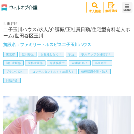
MENU
無料登録
求人検索
世田谷区
二子玉川ハウス/求人/介護職/正社員日勤/住宅型有料老人ホ
ーム/世田谷区玉川
施設名：
ファミリー・ホスピス二子玉川ハウス
東京都
世田谷区
お見逃しなく！
駅近
収入アップを目指す！
初任者研修
実務者研修
介護福祉士
未経験OK！
OJT充実！
ブランクOK！
コンサルタントおすすめ求人！
積極採用企業・法人
日勤のみ