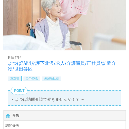
世田谷区
よつば訪問介護下北沢/求人/介護職員/正社員/訪問介
護/世田谷区
東京都
定年65歳
未経験歓迎
POINT
～よつば訪問介護で働きませんか！？ ～
形態
訪問介護