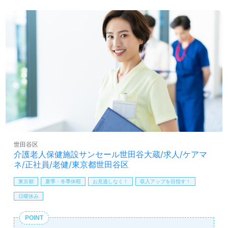
事業所での勤務経験は問いません。ご利用者様宅への訪問
（介護業務、買い物や掃除、洗濯等の日常生活サポート）
をお願いします。それぞれの成長に沿った研修プログラム
も充実！完全週休2日制の働きやすい勤務形態、多彩な資
格支援制度、働く人を大切にするカルチャー、協力し合え
る職場の人間関係もうれしいポイント！『訪問介護でご利
用者様やご家族様のお役に立ちたい、お一人おひとりに寄
り添った介護支援を行いたい』『日勤正社員で働きたい、
メリハリをつけて働きたい』『転職で施設形態や環境を変
えて仕事をしたい』等の方も大歓迎です！サービス展開エ
リアは世田谷区。募集詳細等、担当コンサルタントよりご
案内します。お問い合わせも遠慮なくお願いします。
全国の求人ご紹介！医療/福祉業界の正社員/パート仕事探
世田谷区
しは【ウィルオブ介護】＊求人情報収集、将来的に検討の
介護老人保健施設サンセール世田谷大蔵/求人/ケアマ
方も遠慮なく＊
ネ/正社員/老健/東京都世田谷区
LINE、メール、お電話などご希望に応じてお問い合わせ/ご
相談可能です。転職相談、求人紹介、年収交渉など完全無
東京都
夏季・冬季休暇
お見逃しなく！
収入アップを目指す！
料サービスをご利用いただけます。＜非公開求人も取扱い
日曜休み
あり！＞"転職支援"のプロと一緒に転職活動！お問い合わ
せお待ちしております。
POINT