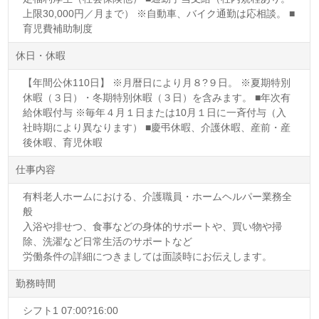
上限30,000円／月まで） ※自動車、バイク通勤は応相談。 ■
育児費補助制度
休日・休暇
【年間公休110日】 ※月暦日により月８?９日。 ※夏期特別
休暇（３日）・冬期特別休暇（３日）を含みます。 ■年次有
給休暇付与 ※毎年４月１日または10月１日に一斉付与（入
社時期により異なります） ■慶弔休暇、介護休暇、産前・産
後休暇、育児休暇
仕事内容
有料老人ホームにおける、介護職員・ホームヘルパー業務全
般
入浴や排せつ、食事などの身体的サポートや、買い物や掃
除、洗濯など日常生活のサポートなど
労働条件の詳細につきましては面談時にお伝えします。
勤務時間
シフト1 07:00?16:00