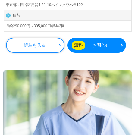
2,600人以上。宮城、東京、神奈川、千葉、埼玉、愛知、
東京都世田谷区用賀4-31-19ハイツクワハラ102
山梨、大阪を中心に訪問介護、通所介護、短期入所生活介
護、居宅介護支援、パートナーズサービス、レジデンシャ
給与
ル、トラベル事業を展開。IT技術を活用して介護業界NO.1
を目指されている、注目の企業様です。
月給290,000円～305,000円/賞与2回
◎ご利用者様の笑顔がやりがいに！『ケアリッツ品質』で
プロフェッショナル訪問介護を実現される事業所様！◎
無料
詳細を見る
お問合せ
看護助手や介護職経験をベースにサービス提供責任者経験
のある方をお迎えします。訪問介護事業所での勤務経験は
問いません。自分の意見や気持ちが伝えやすい職場環境、
協力できる仲間達、ご利用者様やご家族様からの笑顔も働
くあなたのモチベーションに！『ご利用者様のお役に立ち
たい、資格/経験を活かしたい』『サービス提供責任者とし
て、働きがいを感じながら仕事をしたい』『転職で施設形
態や環境を変えて働きたい』等の方も大歓迎です。サービ
ス提供エリアは世田谷区。こちらの求人は＜サービス提供
責任者紹介専任コンサルタント＞より募集詳細等をご案内
します。お問い合わせも遠慮なくお願いします。
全国の求人ご紹介！医療/福祉業界の正社員/パート仕事探
しは【ウィルオブ介護】＊求人情報収集、将来的に検討の