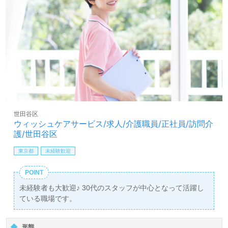
ン、それぞれの成長に合った資格支援制度や充実の教育研
修プログラムもおすすめポイント！『ご利用者様やご家族
様のお気持ちに寄り添ったケアプランを作成したい、資格/
経験を活かしたい』『やりがいを感じながら働きたい』
『転職でキャリアチェンジを実現したい、専門性を高めた
い』『施設形態、働き方、環境を変えて働きたい』等の方
も大歓迎です！こちらの求人は＜ケアマネージャー紹介専
任コンサルタント＞より、求人詳細等をご案内します。お
問い合わせも遠慮なくお願いします。
医療/福祉業界の正社員/パート求人探しは【ウィルオブ介
世田谷区
護】＊求人情報収集、将来的に検討の方も遠慮なく＊
ウィッシュケアサービス/求人/介護職員/正社員/訪問介
LINE、メール、お電話などご希望に応じてお問い合わせ/ご
護/世田谷区
相談可能です。転職相談、求人紹介、年収交渉など完全無
料サービスをご利用いただけます。＜非公開求人も取扱い
東京都
未経験歓迎
あり！＞"転職支援"のプロと一緒に転職活動！お問い合わ
せお待ちしております。
POINT
未経験者も大歓迎♪ 30代のスタッフが中心となって活躍し
ている職場です。
形態