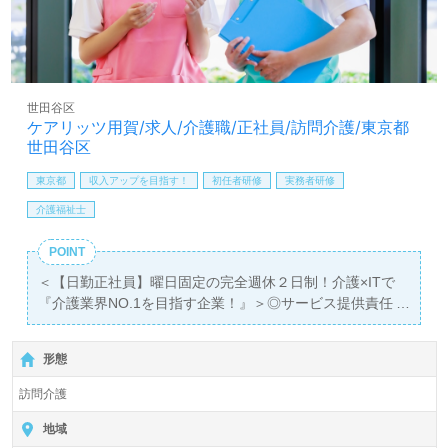
世田谷区
ケアリッツ用賀/求人/介護職/正社員/訪問介護/東京都
世田谷区
東京都
収入アップを目指す！
初任者研修
実務者研修
介護福祉士
POINT
＜【日勤正社員】曜日固定の完全週休２日制！介護×ITで
『介護業界NO.1を目指す企業！』＞◎サービス提供責任
者/正社員募集◎
【月給290,000円～305,000円 /賞与2回】＊初任者研修以
形態
上有資格者向け求人＊『用賀駅』徒歩6分。
訪問介護
『ケアリッツ用賀』株式会社ケアリッツ・アンド・パート
ナーズ（本社：東京都新宿区）様の運営です。従業員数
地域