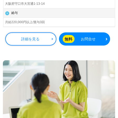
口市）様の運営です。守口市を中心に特別養護老人ホー
大阪府守口市大宮通1-13-14
ム、デイサービス、ケアハウス、居宅介護支援事業所を展
開されています。
給与
◎ご自宅と変わりない家庭的な雰囲気で『居心地の良さと
月給220,000円以上/賞与3回
安心感の提供』を実現されている事業所様！◎
看護助手や介護職経験のある方はもちろん、これから介護
職を目指される方も幅広く募集します。特別養護老人ホー
無料
詳細を見る
お問合せ
ムでの勤務経験は問いません。幅広い年代層の方が活躍
中！それぞれの成長に沿ったOJT/研修プログラム、職員様
同士のあたたかなサポート体制、働きやすい環境面も嬉し
いポイント！『ご利用者様のお役に立ちたい』『資格取得
を目指している、介護知識や技術力を高めたい』『介護業
界でご利用者様のお役に立てるキャリアを描きたい』『転
職でキャリアチェンジを実現したい、施設形態や環境を変
えて働きたい』等の方も大歓迎です。募集詳細等、担当コ
ンサルタントよりご案内します。お問い合わせも遠慮なく
お願いします。
全国の求人ご紹介！医療/福祉業界の正社員/パート仕事探
しは【ウィルオブ介護】＊求人情報収集、将来的に検討の
方も遠慮なく＊