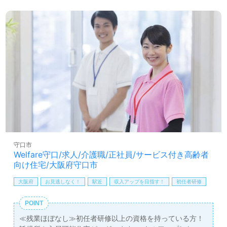
オブ介護』によるサポートも充実。求人情報の収集から年
収交渉まで、専門のコンサルタントがしっかりとサポート
します。非公開求人も取り扱っており、転職活動の不安を
軽減できます。介護職を検討している方は、ぜひ一度お問
い合わせください。あなたの新たなスタートを全力で応援
します。
守口市
Welfare守口/求人/介護職/正社員/サービス付き高齢者
向け住宅/大阪府守口市
大阪府
お見逃しなく！
駅近
収入アップを目指す！
初任者研修
POINT
≪残業ほぼなし≫初任者研修以上の資格を持っている方！