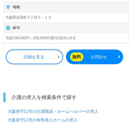
入居定員29名（全室個室）『守口金田ケアセンターラガー
ル』社会福祉法人弘道福祉会（本部：大阪府守口市）様の
地域
運営です。大阪府、兵庫県を中心に特別養護老人ホーム、
大阪府金田町４丁目５－１５
介護老人保健施設、グループホーム、訪問介護、デイサー
ビス、小規模多機能、ショートステイ、居宅介護支援事業
給与
を展開されています。
月給239,000円～250,000円/賞与2回4か月分
◎『安心（専門知識の習得）、信頼（人への優しさ）、貢
献（感謝）』3つの柱でサポートされている事業所様！◎
看護助手や介護職経験のある方はもちろん、これから介護
無料
詳細を見る
お問合せ
職を目指される方も幅広く募集します。特別養護老人ホー
ムでの勤務経験は問いません。『医療×福祉のプロフェッ
ショナル人材の育成』にも力を入れている施設様です。幅
広い年代層の職員様が活躍中！食事補助（1回300円）等の
充実の福利厚生、専門知識と技術力向上のための研修制度
もおすすめポイント！『ご利用者様のお役に立ちたい、資
介護の求人を検索条件で探す
格/経験を活かしたい』『仕事をしながら最新の知識と技術
力を学びたい』『職員数の多い施設でゆったりとご利用者
大阪府守口市の介護職員・ホームヘルパーの求人
様に寄り添いたい』『やりがいを感じながら働きたい』
『転職で施設形態や環境を変えて働きたい』等の方も大歓
大阪府守口市の有料老人ホームの求人
迎です！募集詳細等、担当コンサルタントよりご案内しま
す。お問い合わせも遠慮なくお願いします。