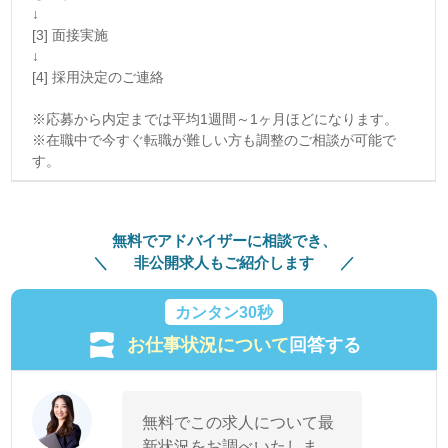
↓
[3] 面接実施
↓
[4] 採用決定のご連絡
※応募から内定までは平均1週間～1ヶ月ほどになります。
※在職中で今すぐ転職が難しい方も調整のご相談が可能で
す。
無料でアドバイザーに相談でき、
非公開求人もご紹介します
カンタン30秒
お仕事状況について
回答する
無料でこの求人について最
新状況をお調べいたしま