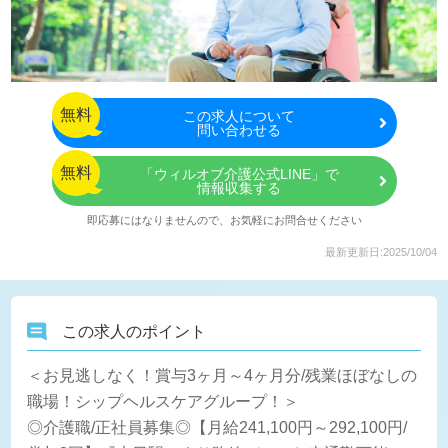
無料
この
求人について
問い合わせる
無料
「ウィルオブ介護公式LINE」で
情報収集する
即応募にはなりませんので、お気軽にお問合せください
最新更新日:2025/10/04
この求人のポイント
＜お見逃しなく！賞与3ヶ月～4ヶ月分/残業ほぼなしの
職場！シップヘルスケアグループ！＞
◎介護職/正社員募集◎【月給241,100円～292,100円/