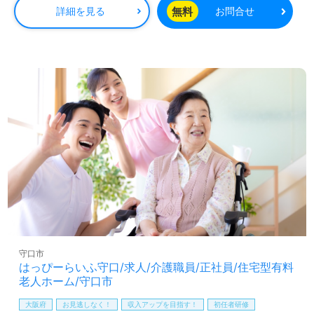
無料
詳細を見る
お問合せ
◎高齢者を”心”から支える情熱の介護支援！未来を描く
『株式会社NSA』様であたらしいわたし、はじめません
か！◎
看護助手や介護職経験のある方をお迎えします。多彩なキ
ャリアプラン、魅力のスキルアップ応援制度、職員様同士
の協力体制、自分の意見や気持ちが伝えやすい環境面も嬉
しいポイント！『ご利用者様のお役に立ちたい、資格/経験
を活かしたい』『モチベーション高く働きたい、働きが
い、成長を加速させたい』『介護業界への想いをカタチに
したい』『施設形態や環境を変えて働きたい』等の方も大
歓迎です！募集詳細等、担当コンサルタントよりご案内し
ます。お問い合わせも遠慮なくお願いします。
医療/福祉業界の正社員/パート求人探しは【ウィルオブ介
護】＊求人情報収集、将来的に検討の方も遠慮なく＊
LINE、メール、お電話などご希望に応じてお問い合わせ/ご
守口市
相談可能です。転職相談、求人紹介、年収交渉など完全無
はっぴーらいふ守口/求人/介護職員/正社員/住宅型有料
料サービスをご利用いただけます。＜非公開求人も取扱い
老人ホーム/守口市
あり！＞"転職支援"のプロと一緒に転職活動！お問い合わ
せお待ちしております。
大阪府
お見逃しなく！
収入アップを目指す！
初任者研修