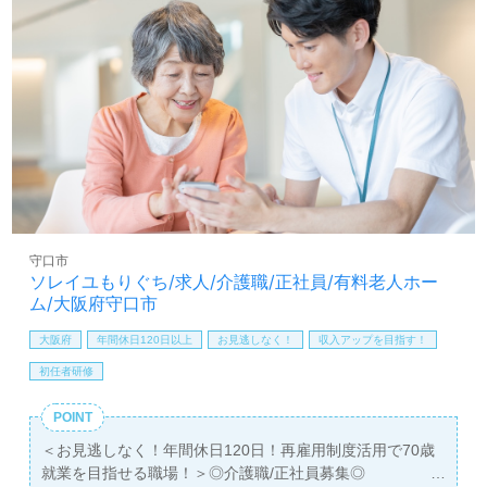
びたい、仕事を通じて成長したい』『働きがいを感じなが
ら仕事をしたい』『転職で施設形態や環境を変えて働きた
い』等の方も大歓迎です！募集詳細等、担当コンサルタン
トよりご案内します。お問い合わせも遠慮なくお願いしま
す。
医療/福祉業界の正社員/パート求人探しは【ウィルオブ介
護】＊求人情報収集、将来的検討の方も遠慮なく。
LINE、メール、お電話などご希望に応じてお問い合わせ/ご
相談可能です。転職相談、求人紹介、年収交渉など完全無
料サービスをご利用いただけます。＜非公開求人も取扱い
守口市
あり！＞"転職支援"のプロと一緒に転職活動！お問い合わ
ソレイユもりぐち/求人/介護職/正社員/有料老人ホー
せお待ちしております。
ム/大阪府守口市
大阪府
年間休日120日以上
お見逃しなく！
収入アップを目指す！
初任者研修
POINT
＜お見逃しなく！年間休日120日！再雇用制度活用で70歳
就業を目指せる職場！＞◎介護職/正社員募集◎