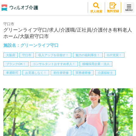
MENU
無料登録
求人検索
守口市
グリーンライフ守口/求人/介護職/正社員/介護付き有料老人
ホーム/大阪府守口市
施設名：
グリーンライフ守口
大阪府
守口市
収入アップを目指す！
魅力の福利厚生！
OJT充実！
ブランクOK！
コンサルタントおすすめ求人！
積極採用企業・法人
車通勤可
お見逃しなく！
初任者研修
実務者研修
介護福祉士