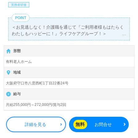
実務者研修
POINT
＜お見逃しなく！介護職を通じて『ご利用者様もはたらく
わたしもハッピーに！』ライフケアグループ！＞
◎介護職/正社員募集◎【月給255,000円～272,000円/賞与
2回】＊初任者研修以上有資格者向け求人＊『守口市駅』
形態
徒歩17分。
有料老人ホーム
入居定員49名（48室/全室個室）『はっぴーらいふ守口』
ライフケアグループ/株式会社ライフケア・ビジョン様の運
地域
営です。大阪県、兵庫県、京都府、奈良県を中心に30拠点
大阪府守口市八雲西町1丁目22番24号
以上、有料老人ホーム、デイサービス、グループホーム、
サービス付き高齢者向け住宅を展開されています。
給与
◎『ご利用者様もはたらくわたしもハッピーに！』ご利用
月給255,000円～272,000円/賞与2回
者様の笑顔と感動あふれるシニアライフをサポートされる
事業所様！◎
看護助手や介護職経験のある方をお迎えします。ご入居者
無料
詳細を見る
お問合せ
様と職員様の笑顔あふれる事業所様です。チームワーク抜
群の職場環境、収入アップを目指せる給与制度/人事考課も