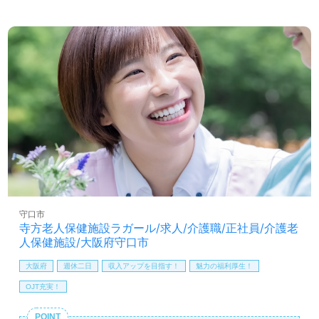
働くあなたのモチベーションに！『ご利用者様のお役に立
ちたい、仕事時間に笑顔を増やしたい』『働きながらキャ
リアアップを実現したい、施設形態や環境を変えて働きた
い』等の方も大歓迎です！募集詳細等、担当コンサルタン
トよりご案内します。お問い合わせも遠慮なくお願いしま
す。
全国の求人ご紹介！医療/福祉業界の正社員/パート求人探
しは【ウィルオブ介護】＊求人情報収集、将来的に検討の
方も遠慮なく＊
LINE、メール、お電話などご希望に応じてお問い合わせ/ご
相談可能です。転職相談、求人紹介、年収交渉など完全無
料サービスをご利用いただけます。＜非公開求人も取扱い
あり！＞"転職支援"のプロと一緒に転職活動！お問い合わ
守口市
せお待ちしております。
寺方老人保健施設ラガール/求人/介護職/正社員/介護老
人保健施設/大阪府守口市
大阪府
週休二日
収入アップを目指す！
魅力の福利厚生！
OJT充実！
POINT