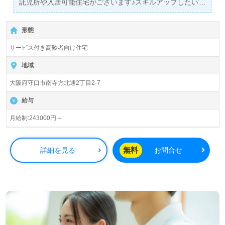
託児所や入居可能住宅がございます♪スキルアップしたい方
にもおすすめな求人です◎
今里筋線清水駅から徒歩圏内◎
形態
社外研修がありスキルアップが期待できる職場環境です◎
サービス付き高齢者向け住宅
全国の求人ご紹介！医療/福祉業界の正社員/パート求人探
しは【ウィルオブ介護】＊求人情報収集、将来的に検討の
地域
方も遠慮なく＊
大阪府守口市南寺方北通2丁目2-7
LINE、メール、お電話などご希望に応じてお問い合わせ/ご
相談可能です。転職相談、求人紹介、年収交渉など完全無
給与
料サービスをご利用いただけます。＜非公開求人も取扱い
あり！＞"転職支援"のプロと一緒に転職活動！お問い合わ
月給制:243000円～
せお待ちしております。
無料
詳細を見る
お問合せ