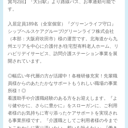
賞与2回】『大日駅』より路線バス、お車通勤可能で
す。
入居定員189名（全室個室）『グリーンライフ守口』
シップヘルスケアグループ/グリーンライフ株式会社
（本部：大阪府吹田市）様の運営です。北海道から九
州エリアを中心に介護付き/住宅型有料老人ホーム、リ
ハビリデイサービス、訪問介護ステーション事業を展
開されています。
◎幅広い年代層の方が活躍中！各種研修充実！先輩職
員様からのあたたかなサポートもうれしい職場の事業
所様！◎
看護助手や介護職経験のある方をお迎えします。『よ
り健やかに、さらに豊かに』をスローガンに、ご利用
者様のお気持ちに寄り添ったケアサポートを実現され
る事業所様です。『介護職としてご利用者様の今まで
とこれからに寄り添いたい、想いを叶えたい』『働き