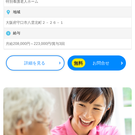
特別養護老人ホーム
なずな園』社会福祉法人柏清会（本部：大阪府守口市）様
の運営です。大阪府を中心にデイサービス、訪問看護ステ
地域
ーション、障がい者支援、特別養護老人ホーム、ケアハウ
大阪府守口市八雲北町２－２６－１
ス、居宅介護支援事業所を展開されています。
給与
◎幅広い年代層の職員様が活躍中！『当たり前の日常の中
にある素晴らしさ』にこころを込める事業所様！◎
月給208,000円～223,000円/賞与3回
看護助手や介護職経験のある方はもちろん、これから介護
職を目指される方も幅広く募集します。特別養護老人ホー
ムでの勤務経験は問いません。『ご利用者様への思いや
無料
詳細を見る
お問合せ
り、人の役に立てる充実感、関わる方を大切に思う』を大
切にされている事業所様です。働きやすい職場環境、
『ONE TEAM』としての一体感も働くあなたのモチベーシ
ョンに！『ご利用者様に喜んでもらえる介護を提供した
い、お役に立ちたい』『資格取得を目指している、専門性
を高めたい』『自分らしいキャリアを描きたい』『施設形
態や環境を変えて働きたい』等の方も大歓迎です。募集詳
細等、担当コンサルタントよりご案内します。お問い合わ
せも遠慮なくお願いします。
全国の求人ご紹介！医療/福祉業界の正社員/パート仕事探