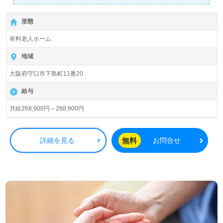
【年俸制/月額換算268,900円～288,900円】＊初任者研修
以上有資格者向け求人＊『森口駅』徒歩20分。
形態
入居定員48名（48室/全室個室）『ソレイユもりぐち』株
有料老人ホーム
式会社メディプラン MEDIPLAN CO.,LTD.（本社：大阪府
中央区）様の運営です。大阪府を中心に住宅型/介護付き有
地域
料老人ホーム、訪問看護/介護、居宅介護支援、調剤薬局事
大阪府守口市下島町11番20
業を展開されています。
給与
◎『地域の方を交えての体操、保育園交流、出張コンビニ
サービス』等、地域とのつながりと笑顔を大切にされる事
月給268,900円～288,900円
業所様！◎
看護助手や介護職経験のある方をお迎えします。充実の
OJT/研修制度、先輩職員様からのあたたかなサポート、自
無料
詳細を見る
お問合せ
分の意見や気持ちが伝えやすい雰囲気もうれしいポイン
ト！『ご利用者様のお役に立ちたい、資格/経験を活かした
い』『働きがいを感じながら仕事をしたい』『関わる人と
のつながりを大切にしたい』『ワークライフバランスを充
実させたい』『転職で施設形態や環境を変えて仕事をした
い』等の方も大歓迎です！募集詳細等、担当コンサルタン
トよりご案内します。お問い合わせも遠慮なくお願いしま