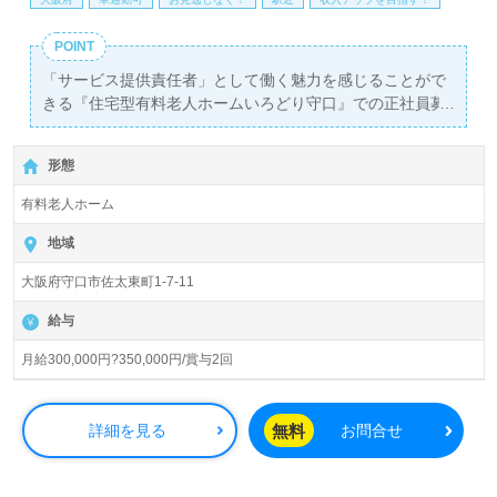
POINT
「サービス提供責任者」として働く魅力を感じることがで
きる『住宅型有料老人ホームいろどり守口』での正社員募
集。月給は300,000円から350,000円、年に2回の賞与もあ
り、安定した収入を得ることが可能です。初任者研修以上
形態
の資格を持つ方を対象としており、経験を活かして働くこ
とができます。勤務地は『大日駅』から徒歩10分の場所に
有料老人ホーム
あり、車通勤も可能なので、通勤のストレスを軽減できま
す。
地域
大阪府守口市佐太東町1-7-11
この事業所は、41名の定員を持つ全室個室の施設で、職員
全員が一丸となって、ご利用者様の『その人らしさ』を大
給与
切にした介護サポートを実現しています。明るくポジティ
ブな社風が特徴で、幅広い年代層の職員が活躍しており、
月給300,000円?350,000円/賞与2回
互いに支え合いながら成長できる環境が整っています。あ
なたの資格や経験を活かしながら、働きがいを感じられる
職場で、心温まる介護を提供することができます。
無料
詳細を見る
お問合せ
さらに、転職に関する相談を全て無料で提供する『ウィル