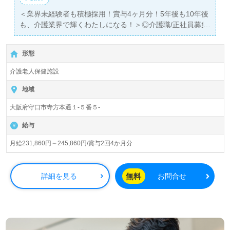
＜業界未経験者も積極採用！賞与4ヶ月分！5年後も10年後
も、介護業界で輝くわたしになる！＞◎介護職/正社員募集
◎
【月給231,860円～245,860円】＊初任者研修以上有資格者
形態
向け求人＊『清水駅』徒歩17分。
介護老人保健施設
入居定員100名（ユニット型/全室個室）『寺方老人保健施
設ラガール』社会医療法人弘道会（本部：大阪府守口市）
地域
様の運営です。大阪府、兵庫県を中心に病院、クリニッ
大阪府守口市寺方本通１-５番５-
ク、介護医療院、介護老人保健施設、特別養護老人ホー
ム、サービス付き高齢者向け住宅、小規模多機能、グルー
給与
プホーム事業を展開されています。
月給231,860円～245,860円/賞与2回4か月分
◎『安心（専門知識の習得）、信頼（人への優しさ）、貢
献（感謝）』3つの柱で介護職のプロを目指せる事業所
様！◎
無料
詳細を見る
お問合せ
看護助手や介護職経験のある方はもちろん、これから介護
職を目指される方も幅広く募集します。『医療×福祉のプ
ロフェッショナル人材の育成』にも力を入れている施設様
です。充実のOJTや多彩な研修制度もおすすめポイント！
『ご利用者様の役に立ちたい』『最新の知識と技術力を学