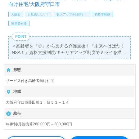
料サービスをご利用いただけます。＜非公開求人も取扱い
向け住宅/大阪府守口市
あり！＞"転職支援"のプロと一緒に転職活動！お問い合わ
大阪府
お見逃しなく！
収入アップを目指す！
初任者研修
せお待ちしております。
実務者研修
POINT
＜高齢者を『心』から支える介護支援！『未来へはばたく
NSA！』資格支援制度/キャリアアップ制度でミライを描
く！＞
◎介護職/正社員募集◎【年俸制/月給換算260,000円～
形態
300,000円】＊初任者研修以上有資格者向け求人＊『古川
橋駅』徒歩16分。
サービス付き高齢者向け住宅
入居定員50名（50室/全室個室）『イストワール守口』株
地域
式会社NSA（本社：大阪府大阪市、支社：東京都港区）様
大阪府守口市藤田町１丁目５３－１４
の運営です。大阪府、千葉県を中心にサービス付き高齢者
向け住宅、住宅型有料老人ホーム、訪問看護、入居支援、
給与
福祉用具貸与/販売、コンサルティング事業を展開されてい
ます。新規事業所も続々開設！『情熱・誠実・明朗・安
年俸制/月給換算260,000円～300,000円
全』の思いを主軸に『お客様が求めるニーズに応えられる
最高のサポート』を実現される企業様です。