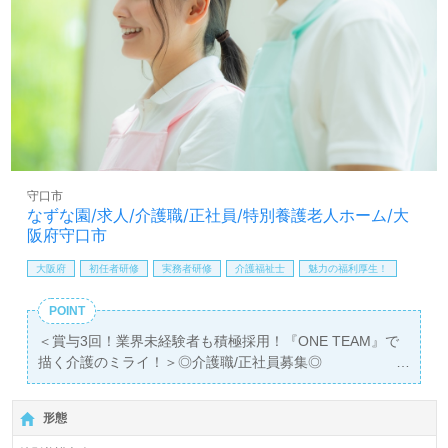
守口市
なずな園/求人/介護職/正社員/特別養護老人ホーム/大
阪府守口市
大阪府
初任者研修
実務者研修
介護福祉士
魅力の福利厚生！
POINT
＜賞与3回！業界未経験者も積極採用！『ONE TEAM』で
描く介護のミライ！＞◎介護職/正社員募集◎
【月給208,000円～223,000円】＊初任者研修以上有資格者
向け求人＊『守口駅』より路線バス、お車通勤可能です。
形態
定員50名（全室個室/ユニットケア）『特別養護老人ホーム