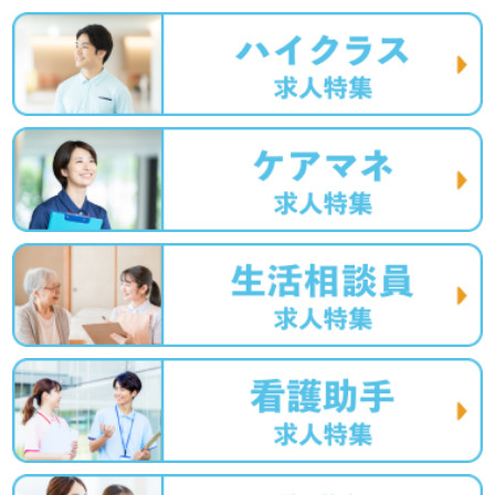
医療/福祉業界の正社員/パート求人探しは【ウィルオブ介
護】＊求人情報収集、将来的検討の方も遠慮なく。
LINE、メール、お電話などご希望に応じてお問い合わせ/ご
相談可能です。転職相談、求人紹介、年収交渉など完全無
料サービスをご利用いただけます。＜非公開求人も取扱い
あり！＞"転職支援"のプロと一緒に転職活動！お問い合わ
せお待ちしております。