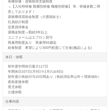
各種研修・資格取得支援制度
→【入社時研修 階層別研修 職種別研修】 等、研修多数ご用
意しております！
資格獲得奨励金制度（介護福祉士）
社員紹介制度
従業員持株会
退職金制度→勤続3年以上
ユニフォームはエプロン貸与
再雇用制度あり 再雇用65歳迄
給食制度 希望により300円程度にて社食(施設による)
休日・休暇
初年度年間休日最大117日
年間休日107日(月9日※2月のみ8日)
初年度の有給付与10日間あり（有給消化率は年々増加傾向）
産前産後休暇
育児休暇
介護休暇
仕事内容