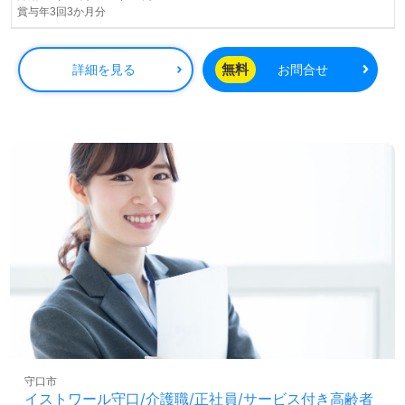
賞与年3回3か月分
◎幅広い年代層の職員様が活躍中！『当たり前の日常の中
にある素晴らしさを提供したい』職員様全員の想いあふれ
る事業所様！◎
無料
詳細を見る
お問合せ
看護助手や介護職経験のある方をお迎えします。特別養護
老人ホームでの勤務経験は問いません。『ご利用者様への
思いやり、人の役に立てる充実感、関わる方を大切に思
う』を大切にされている事業所様です。明るい職場環境、
自分の気持ちが伝えやすい環境面、職員様同士の『ONE
TEAM』としての一体感も働くあなたのモチベーション
に！『ご利用者様に喜んでもらえる介護を提供したい』
『資格取得を目指している、専門性を高めたい』『働きが
いを感じながら仕事をしたい』『転職で施設形態や環境を
変えて働きたい』等の方も大歓迎です。募集詳細等、担当
コンサルタントよりご案内します。お問い合わせも遠慮な
くお願いします。
全国の求人ご紹介！医療/福祉業界の正社員/パート仕事探
しは【ウィルオブ介護】＊求人情報収集、将来的に検討の
方も遠慮なく＊
LINE、メール、お電話などご希望に応じてお問い合わせ/ご
守口市
相談可能です。転職相談、求人紹介、年収交渉など完全無
イストワール守口/介護職/正社員/サービス付き高齢者