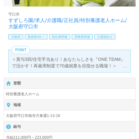
LINE、メール、お電話などご希望に応じてお問い合わせ/ご
相談可能です。転職相談、求人紹介、年収交渉など完全無
守口市
料サービスをご利用いただけます。＜非公開求人も取扱い
すずしろ園/求人/介護職/正社員/特別養護老人ホーム/
あり！＞"転職支援"のプロと一緒に転職活動！お問い合わ
大阪府守口市
せお待ちしております。
大阪府
無資格OK！
初任者研修
実務者研修
介護福祉士
POINT
＜賞与3回/住宅手当あり！あなたらしさを『ONE TEAM』
で活かす！再雇用制度で70歳就業を目指せる職場！＞
◎介護職/正社員募集◎【月給211,000円～223,000円】＊
初任者研修以上有資格者向け求人＊『新森古市駅』徒歩10
形態
分。
特別養護老人ホーム
入所定員60名（30室/従来型個室/多床室）『特別養護老人
ホームすずしろ園』』社会福祉法人柏清会（本部：大阪府
地域
守口市）様の運営です。大阪府を中心にデイサービス、訪
大阪府守口市南寺方東通1-13-16
問看護ステーション、障がい者支援、特別養護老人ホー
ム、ケアハウス、居宅介護支援事業所を展開されていま
給与
す。
月給211,000円～223,000円