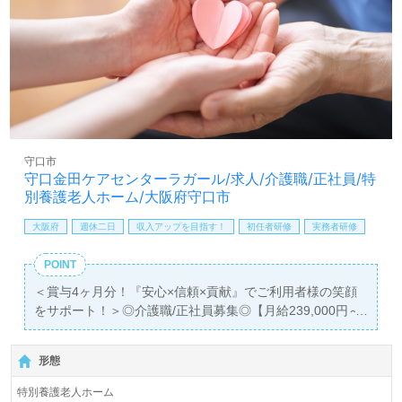
す。
医療/福祉業界の正社員/パート求人探しは【ウィルオブ介
護】＊求人情報収集、将来的に検討の方も遠慮なく＊
LINE、メール、お電話などご希望に応じてお問い合わせ/ご
相談可能です。転職相談、求人紹介、年収交渉など完全無
料サービスをご利用いただけます。＜非公開求人も取扱い
あり！＞"転職支援"のプロと一緒に転職活動！お問い合わ
せお待ちしております。
守口市
守口金田ケアセンターラガール/求人/介護職/正社員/特
別養護老人ホーム/大阪府守口市
大阪府
週休二日
収入アップを目指す！
初任者研修
実務者研修
POINT
＜賞与4ヶ月分！『安心×信頼×貢献』でご利用者様の笑顔
をサポート！＞◎介護職/正社員募集◎【月給239,000円～
250,000円】
＊初任者研修以上有資格者向け求人＊『大日駅』徒歩20
形態
分。
特別養護老人ホーム