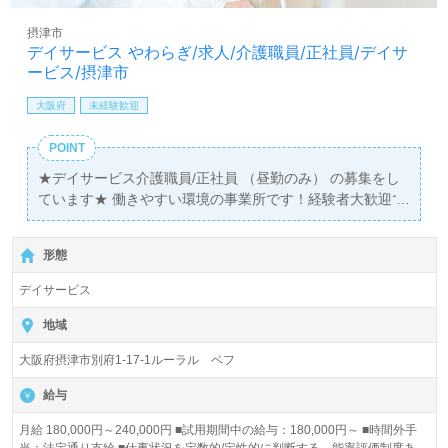
摂津市
デイサービス やわらぎ/求人/介護職員/正社員/デイサ
ービス/摂津市
大阪府
未経験歓迎
POINT
★デイサービス介護職員/正社員 （昼勤のみ） の募集をし
ています★ 働きやすい環境の事業所です！経験者大歓迎で
す！ 未経験者でも元気で頑張り屋さんも大歓迎です。
形態
デイサービス
地域
大阪府摂津市別府1-17-1ルーラル ベフ
給与
月給 180,000円～240,000円 ■試用期間中の給与：180,000円～ ■時間外手
当：法定通り支給 ■仕事状況を定数的/定性的に判断する、能率評価制度あ