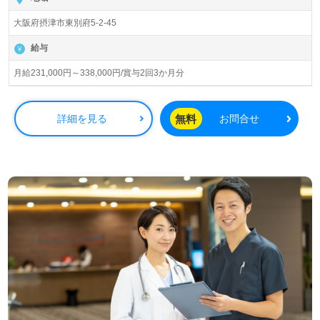
す。大阪府、兵庫県を中心に訪問リハビリ、通所リハビ
大阪府摂津市東別府5-2-45
リ、介護老人保健施設、訪問看護/介護、居宅介護支援事業
を展開されています。
給与
◎『ご利用者様の声に耳を傾け、ご家族様との連携を図
月給231,000円～338,000円/賞与2回3か月分
る』。多職種の職員様の相互連携であたたかく寄り添う事
業所様！◎
居宅または施設等でケアマネージャー経験のある方はもち
無料
詳細を見る
お問合せ
ろん、これからケアマネージャーを目指される方も幅広く
募集します。介護老人保健施設での勤務経験は問いませ
ん。親切丁寧なOJT、職員様同士のチームワーク、先輩職
員様からのあたたかなサポートもうれしいポイント！『ご
利用者様、ご家族様のお気持ちに寄り添ったケアプランを
作成したい』『ケアマネージャーとして専門性を深めた
い』『働きがいを感じながら仕事をしたい』『資格/経験を
活かしたい、キャリアチェンジを実現したい、施設形態や
環境を変えて仕事をしたい』等の方も大歓迎です。こちら
の求人は＜ケアマネージャー紹介専任コンサルタント＞よ
り募集詳細をご案内します。お問い合わせも遠慮なくお願
いします。