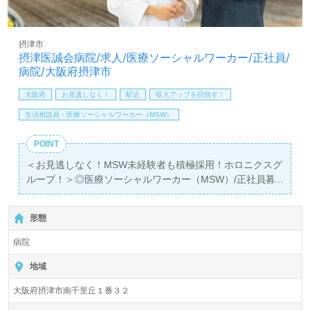
医療/福祉業界の正社員/パート求人探しは【ウィルオブ介
護】＊求人情報収集、将来的に検討の方も遠慮なく＊
LINE、メール、お電話などご希望に応じてお問い合わせ/ご
摂津市
相談可能です。転職相談、求人紹介、年収交渉など完全無
摂津医誠会病院/求人/医療ソーシャルワーカー/正社員/
料サービスをご利用いただけます。＜非公開求人も取扱い
病院/大阪府摂津市
あり！＞"転職支援"のプロと一緒に転職活動！お問い合わ
せお待ちしております。
大阪府
お見逃しなく！
駅近
収入アップを目指す！
生活相談員・医療ソーシャルワーカー（MSW）
POINT
＜お見逃しなく！MSW未経験者も積極採用！ホロニクスグ
ループ！＞◎医療ソーシャルワーカー（MSW）/正社員募
集◎
【月給220,000円～245,000円/賞与2回】＊社会福祉士有資
形態
格者向け求人＊『摂津市駅』徒歩9分。
病院
総病床数170床『摂津医誠会病院』ホロニクスグループ/医
療法人医誠会（本部：大阪府大阪市）様の運営です。大阪
地域
府、愛知県、京都府、滋賀県を中心に病院、介護老人保健
大阪府摂津市南千里丘１番３２
施設、訪問看護ステーション、居宅介護支援事業を展開さ
れています。