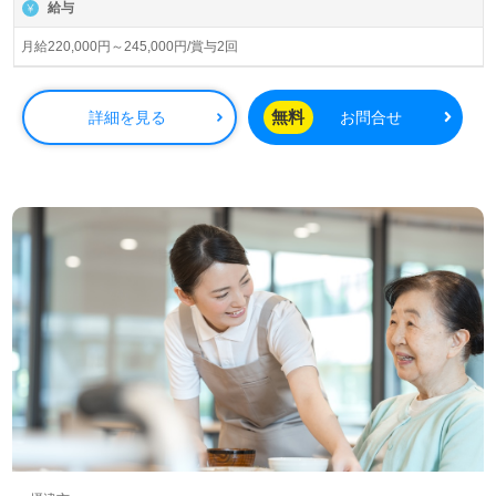
給与
◎多職種、幅広い年代層の職員様が活躍中！『中途入社で
月給220,000円～245,000円/賞与2回
もすぐに職場に馴染めました！』等のお声も届く病院様！
◎
医療ソーシャルワーカー（MSW）や施設等での相談員経験
無料
詳細を見る
お問合せ
のある方はもちろん、これからMSWを目指される方も幅広
く募集します。病院での勤務経験は問いません。『患者様
中心の医療と地域に信頼される医療』を実現される病院様
です。働きやすい08:30～17:30の勤務時間、充実のOJT/研
修プログラム、スムーズな多職種連携もうれしいポイン
ト！『ご利用者様やご家族様のお役に立ちたい、資格/経験
を活かしたい』『MSWとしての専門性を高めたい』『同職
種の職員様在籍の環境で働きたい』『働きがいを感じなが
ら仕事をしたい』『転職でキャリアチェンジを実現した
い、施設形態や環境を変えて働きたい』等の方も大歓迎で
す！こちらの求人は＜MSW、相談員紹介専任コンサルタン
ト＞より、求人詳細をご案内します。お問い合わせも遠慮
なくお願いします。
医療/福祉業界の正社員/パート求人探しは【ウィルオブ介
護】＊求人情報収集、将来的に検討の方も遠慮なく＊