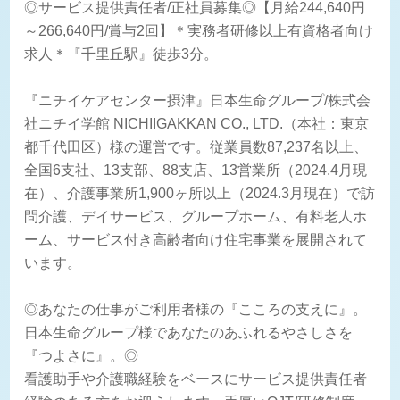
◎サービス提供責任者/正社員募集◎【月給244,640円
～266,640円/賞与2回】＊実務者研修以上有資格者向け
求人＊『千里丘駅』徒歩3分。
『ニチイケアセンター摂津』日本生命グループ/株式会
社ニチイ学館 NICHIIGAKKAN CO., LTD.（本社：東京
都千代田区）様の運営です。従業員数87,237名以上、
全国6支社、13支部、88支店、13営業所（2024.4月現
在）、介護事業所1,900ヶ所以上（2024.3月現在）で訪
問介護、デイサービス、グループホーム、有料老人ホ
ーム、サービス付き高齢者向け住宅事業を展開されて
います。
◎あなたの仕事がご利用者様の『こころの支えに』。
日本生命グループ様であなたのあふれるやさしさを
『つよさに』。◎
看護助手や介護職経験をベースにサービス提供責任者