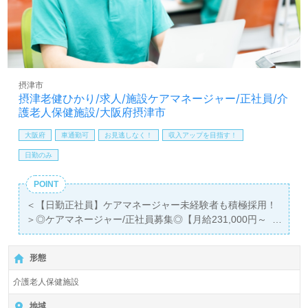
摂津市
摂津老健ひかり/求人/施設ケアマネージャー/正社員/介
護老人保健施設/大阪府摂津市
大阪府
車通勤可
お見逃しなく！
収入アップを目指す！
日勤のみ
POINT
＜【日勤正社員】ケアマネージャー未経験者も積極採用！
＞◎ケアマネージャー/正社員募集◎【月給231,000円～
338,000円/賞与2回】＊介護支援専門員、主任介護支援専
門員有資格者向け求人＊『正雀駅』徒歩15分。お車通勤可
形態
能です。
介護老人保健施設
入居定員100名（従来型個室/多床室）『摂津老健ひかり』
社会福祉法人成晃会（本部：大阪府大阪市）様の運営で
地域