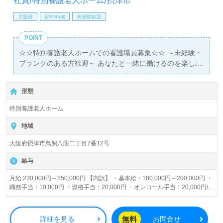
社員/特別養護老人ホーム/摂津市
大阪府
定年65歳
未経験歓迎
POINT
☆☆特別養護老人ホームでの看護職員募集☆☆ ～未経験・
ブランクのある方歓迎～ あなたと一緒に働けるのを楽しみ
にしております！
形態
特別養護老人ホーム
地域
大阪府摂津市鳥飼八防二丁目7番12号
給与
月給 230,000円～250,000円 【内訳】 ・基本給：180,000円～200,000円 ・
職務手当：10,000円 ・資格手当：20,000円 ・オンコール手当：20,000円/月
【別途支給】 ■皆勤手当：2,000円 ■休日手当：1700円/日（日・祝出勤の場
合） ■残業手当
無料
詳細を見る
お問合せ