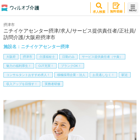
MENU
無料登録
求人検索
摂津市
ニチイケアセンター摂津/求人/サービス提供責任者/正社員/
訪問介護/大阪府摂津市
施設名：
ニチイケアセンター摂津
大阪府
摂津市
介護福祉士
日勤のみ
サービス提供責任者（サ責）
魅力の福利厚生！
OJT充実！
ブランクOK！
コンサルタントおすすめ求人！
積極採用企業・法人
お見逃しなく！
駅近
収入アップを目指す！
実務者研修