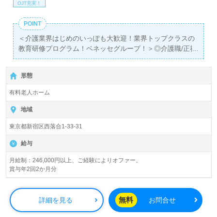
OJT充実！
POINT
＜介護業界はじめのいっぽも大歓迎！業界トップクラスの
教育研修プログラム！ベネッセグループ！＞◎介護職/正社
員募集◎
【月給246,000円～296,500円 /賞与2回 】【同時募集：チ
形態
ャレンジ介護！無資格/未経験応募可能枠】『落合南長崎
前』徒歩9分。
有料老人ホーム
定員64名（57室/全室個室）『グランダ哲学堂公園』株式
地域
会社ベネッセスタイルケア様の運営です。従業員18,200人
東京都新宿区西落合1-33-31
以上、26年の実績、全国に350拠点以上の有料老人ホー
ム、保育/学童領域で事業展開されています。業界トップク
給与
ラスの施設数を誇り、ワンランク上の介護サービスをご提
供。資格支援制度や教育研修プログラムも充実。『入社し
月給制：246,000円以上、ご経験によりオファー。
賞与年2回2か月分
てよかった！』のお声も届く企業様です。
◎介護業界で天職みつける！『これからのキャリアが楽し
無料
詳細を見る
お問合せ
みになる』あなたのキャリアを描いてみませんか◎
看護助手や介護職経験のある方はもちろん、これから介護