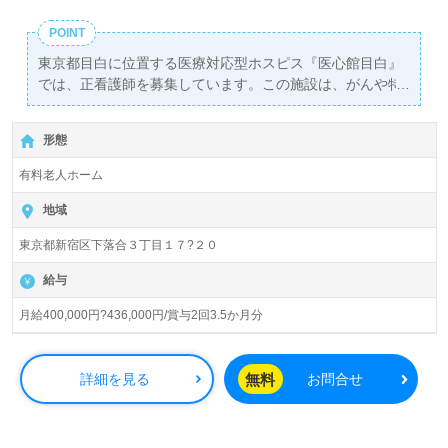
POINT
東京都目白に位置する医療対応型ホスピス『医心館目白』
では、正看護師を募集しています。この施設は、がんや特
定疾患など医療依存度の高い患者様に特化したホスピス事
業を展開しており、41名の入居定員を有する全室個室の快
形態
適な環境を提供しています。月給は400,000円から436,000
円で、年2回の賞与も支給されるため、安定した収入を得
有料老人ホーム
ることができます。
地域
看護師として臨床経験がある方なら、ホスピスでの経験は
東京都新宿区下落合３丁目１７?２０
問いません。患者様の『今』に寄り添い、質の高い看護を
提供することが求められます。チーム医療においては、大
給与
学病院や急性期病院での経験が活かせるため、幅広いバッ
クグラウンドを持つ方に適した職場です。特に、終末期や
月給400,000円?436,000円/賞与2回3.5か月分
緩和ケアの経験を持つ方は、その知識を存分に活かすこと
ができます。
無料
詳細を見る
お問合せ
この職場では、患者様一人ひとりに丁寧に寄り添うことが
できるため、やりがいを感じながらプロフェッショナルと
して成長できる環境が整っています。また、勤務形態は正