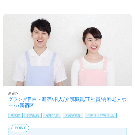
職を目指される方も幅広く募集します。チームワーク抜群
で何でも話しやすい、相談しやすい職場の雰囲気の事業所
様です。就職後『資格支援制度活用で資格を取得した』
『介護業界で頑張ってきて良かったと思えた』『新たな目
標ができた』と嬉しいお声も。それぞれの成長に合った資
格支援制度や教育研修プログラム充実もおすすめポイン
ト！『ご利用者様のお役に立ちたい、喜んでもらいたい』
『資格取得を目指している、知識や経験を深めたい』『転
職でキャリアチェンジ、キャリアアップを実現したい』
『働き方や環境を変えて仕事をしたい』等の方も大歓迎で
す！求人詳細や選考フロー等、担当コンサルタントよりご
案内します。お問い合わせも遠慮なくお願いします。
【同時募集：あなたのご希望エリアでお探しします】＊募
集職種：介護職 ＊雇用形態：正社員
新宿区
全国展開！ご希望エリアを担当コンサルタントへお伝えく
グランダ目白・新宿/求人/介護職員/正社員/有料老人ホ
ださい。お問い合わせも遠慮なくお願いします。
ーム/新宿区
東京都
契約社員
定年65歳
未経験歓迎
年間休日120日以上
医療/福祉業界の正社員/パート求人探しは【ウィルオブ介
護】＊求人情報収集、将来的に検討の方も遠慮なく＊
POINT
LINE、メール、お電話などご希望に応じてお問い合わせ/ご