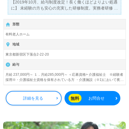
相談可能です。転職相談、求人紹介、年収交渉など完全無
【2019年10月、給与制度改定！長く働くほどよりよい処遇
料サービスをご利用いただけます。＜非公開求人も取扱い
に】 未経験の方も安心の充実した研修制度。実務者研修・
あり！＞"転職支援"のプロと一緒に転職活動！お問い合わ
介護福祉士・ケアマネの資格取得支援制度もあり。 働きが
せお待ちしております。
いとキャリアアップの両立を目指せる職場です。 『その方
形態
らしさに、深く寄りそう。』 お一人おひとりにじっくり
関わるお仕事をしませんか。
有料老人ホーム
地域
東京都新宿区下落合2-22-20
給与
月給 237,000円～ １．月給285,000円～ ＜応募資格> 介護福祉士 ※経験者
採用※・介護福祉士資格を保有されている方 ・介護施設（※1)において夜勤
経験を含むフルタイムで働いた経験が通算5年以上ある方（※2） ※1） 介
護施設･･･有料老人ホーム、特別養護老人ホーム、介護老人保健施設、グル
ープホーム、療養型病院、小規模多機能型居宅介護ホーム ※2） 5年の定
無料
詳細を見る
お問合せ
義･･･週4～5日間稼働した期間が通算5年間であること（雇用形態は問わな
い） ＜備考> （夜勤5回／月、介護福祉士手当含む） （特養・老健・有料・
療養型病床・ケアハウス・グループホーム・小規模多機能施設・ショートス
テイのいずれかで、夜勤経験を含む「常勤職」など、週平均4日以上勤務し
た期間の通算が丸5年以上の方） ※この他に保育手当お子様1人につき
10,000円（規定あり）、ケアマネ資格手当5,000円、残業手当（月平均残業