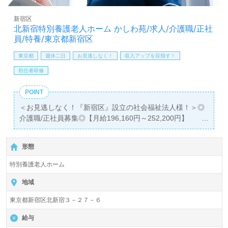
方も大歓迎です！募集詳細や働き方等、担当コンサルタン
トよりご案内します。お問い合わせも遠慮なくお願いしま
新宿区
す。
北新宿特別養護老人ホーム かしわ苑/求人/介護職/正社
員/特養/東京都新宿区
【同時募集：あなたのエリアでお探しします！】＊募集職
種：介護職 ＊雇用形態：正社員
東京都
週休二日
お見逃しなく！
収入アップを目指す！
全国展開！株式会社さわやか倶楽部様で介護職としてご活
初任者研修
躍されたい方、大募集！
ご希望エリアを担当コンサルタントへお伝えください。詳
POINT
細をご案内します。
＜お見逃しなく！『新宿区』設立の社会福祉法人様！＞◎
介護職/正社員募集◎【月給196,160円～252,200円】
全国の求人ご紹介！医療/福祉業界の正社員/パート求人探
＊初任者研修以上有資格者向け求人＊『新宿駅』徒歩25
しは【ウィルオブ介護】＊求人情報収集、将来的に検討の
分。『東中野駅』徒歩7分。
方も遠慮なく＊
形態
LINE、メール、お電話などご希望に応じてお問い合わせ/ご
入居定員86名（従来型個室/多床室）『北新宿特別養護老人
相談可能です。転職相談、求人紹介、年収交渉など完全無
特別養護老人ホーム
ホーム かしわ苑』社会福祉法人新宿区社会福祉事業団（本
料サービスをご利用いただけます。＜非公開求人も取扱い
部：東京都新宿区）様の運営です。東京都を中心に特別養
地域
あり！＞"転職支援"のプロと一緒に転職活動！お問い合わ
護路応身ホーム、通所介護、ショートステイ、グループホ
せお待ちしております。
東京都新宿区北新宿３－２７－６
ーム、居宅介護支援事業を展開されています。
給与
◎幅広い年代層の職員様が活躍中！テーマは『笑顔が集う