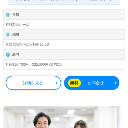
業様！＞
◎介護職/正社員募集◎【月給316,700円～325,000円 /賞与
形態
2回】＊初任者研修以上有資格者向け求人＊『江戸川橋
駅』徒歩4分。
有料老人ホーム
入居定員90名（69室/個室/多床室）『しまナーシングホー
地域
ム飯田橋』株式会社しまナーシングホーム（本社：東京都
東京都新宿区西五軒町11-10
新宿区）様の運営です。東京都、神奈川県、茨城県を中心
に14拠点の介護付き有料老人ホーム、住宅型有料老人ホー
給与
ムを展開されています。
月給316,700円～325,000円 /賞与2回
◎『お年寄りとそのご家族を笑顔にするために』。ご利用
者様1.98名に対し、職員様1名の手厚いサポートが評判の
事業所様！◎
無料
詳細を見る
お問合せ
看護助手や介護職経験のある方をお迎えします。創業者様
の想い引き継ぎ『他の施設で断られた方もお迎えする』を
大切にされる事業所様です。充実のOJT/研修制度、一緒に
働く職員様同士の”さりげない気遣い”も嬉しいポイント！
『ご利用者様、ご家族様の想いに寄り添いたい』『介護知
識や技術力を高めたい』『ご利用者様のお役に立てるキャ
リアを描きたい』『施設形態や環境を変えて仕事をした