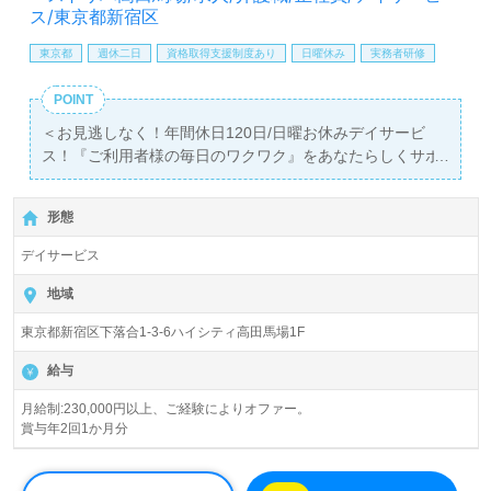
せお待ちしております。
ス/東京都新宿区
東京都
週休二日
資格取得支援制度あり
日曜休み
実務者研修
POINT
＜お見逃しなく！年間休日120日/日曜お休みデイサービ
ス！『ご利用者様の毎日のワクワク』をあなたらしくサポ
ート！＞
◎介護職/正社員募集◎【月給230,000円～279,000円/賞与
形態
2回】＊初任者研修以上有資格者向け求人＊『高田馬場
駅』徒歩5分。
デイサービス
1日定員39名（１日型/半日型）『ベストリハ高田馬場』ベ
地域
ストリハ株式会社（本社：東京都台東区）様の運営です。
東京都新宿区下落合1-3-6ハイシティ高田馬場1F
従業員数803名以上、東京都を中心にデイサービス、訪問
看護/介護、看護多機能、デイサービス、ジュニア支援事業
給与
を展開されています。
月給制:230,000円以上、ご経験によりオファー。
賞与年2回1か月分
◎キーワードはワクワク！『プライベートも仕事も全力で
楽しむ』をあなたらしく！◎
看護助手や介護職経験のある方をお迎えします。デイサー