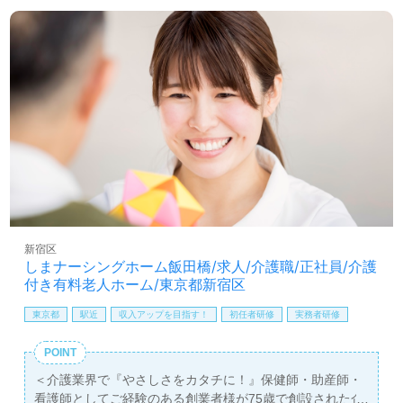
社員なので、安定した雇用を求める方にも最適です。全国
展開のため、希望するエリアでの勤務もご相談可能です。
さらに、転職に関する相談は完全無料で、非公開求人の取
り扱いもあります。看護師紹介専任コンサルタントがあな
たの転職活動をサポートし、年収交渉や職場環境のヒアリ
ングなども行います。介護職を検討している方は、ぜひこ
の機会にお問い合わせください。あなたのキャリアに新た
な一歩を踏み出すチャンスです。
新宿区
しまナーシングホーム飯田橋/求人/介護職/正社員/介護
付き有料老人ホーム/東京都新宿区
東京都
駅近
収入アップを目指す！
初任者研修
実務者研修
POINT
＜介護業界で『やさしさをカタチに！』保健師・助産師・
看護師としてご経験のある創業者様が75歳で創設された企