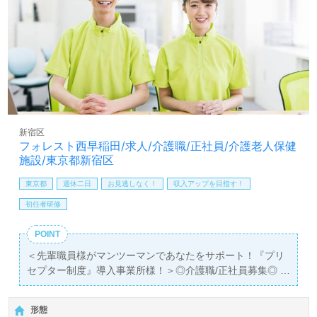
い』等の方も大歓迎です！募集詳細等、担当コンサルタン
トよりご案内します。お問い合わせも遠慮なくお願いしま
す。
全国の求人ご紹介！医療/福祉業界の正社員/パート求人探
しは【ウィルオブ介護】＊求人情報収集、将来的に検討の
方も遠慮なく＊
LINE、メール、お電話などご希望に応じてお問い合わせ/ご
相談可能です。転職相談、求人紹介、年収交渉など完全無
新宿区
料サービスをご利用いただけます。＜非公開求人も取扱い
フォレスト西早稲田/求人/介護職/正社員/介護老人保健
あり！＞"転職支援"のプロと一緒に転職活動！お問い合わ
施設/東京都新宿区
せお待ちしております。
東京都
週休二日
お見逃しなく！
収入アップを目指す！
初任者研修
POINT
＜先輩職員様がマンツーマンであなたをサポート！『プリ
セプター制度』導入事業所様！＞◎介護職/正社員募集◎
【月給243,000円～263,000円/賞与2回】＊初任者研修以上
有資格者向け求人＊『高田馬場駅』徒歩10分。
形態