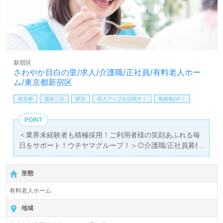
LINE、メール、お電話などご希望に応じてお問い合わせ/ご
相談可能です。転職相談、求人紹介、年収交渉など完全無
料サービスをご利用いただけます。＜非公開求人も取扱い
あり！＞"転職支援"のプロと一緒に転職活動！お問い合わ
せお待ちしております。
新宿区
さわやか目白の里/求人/介護職/正社員/有料老人ホー
ム/東京都新宿区
東京都
週休二日
駅近
収入アップを目指す！
無資格OK！
POINT
＜業界未経験者も積極採用！ご利用者様の笑顔あふれる毎
日をサポート！ウチヤマグループ！＞◎介護職/正社員募集
◎
【月給：235,600円～315,000円/賞与2回】【同時募集：チ
形態
ャレンジ介護！無資格/未経験応募可能枠】『落合南長崎
駅』徒歩4分。
有料老人ホーム
入居定員56名（56室/全室個室）『さわやか目白の里』株
地域
式会社さわやか倶楽部（本社：福岡県北九州市）様の運営