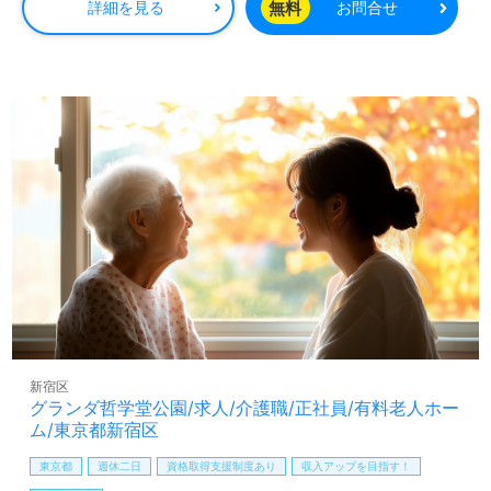
無料
詳細を見る
お問合せ
ビスでの勤務経験は問いません。圧倒的なリハビリ運動量
は1日平均100分以上。ご利用者様の30日後の『変化』に感
動しながら、ワクワクを大切に、日々トレーニングサポー
トを行っていらっしゃる事業所様です。『ご利用者様のお
役に立ちたい、笑顔を増やしたい』『資格や介護職経験を
活かしたい』『感謝と感動、やりがいを大切に仕事をした
い』『笑顔とワクワク溢れるデイサービスで働きたい』
『日勤正社員で働きたい』『施設形態や環境を変えて仕事
をしたい』等の方も大歓迎です。働き方や選考フロー等、
担当コンサルタントよりご案内します。お問い合わせも遠
慮なくお願いします。
全国の求人ご紹介！医療/福祉業界の正社員/パート求人探
しは【ウィルオブ介護】＊求人情報収集、将来的に検討の
方も遠慮なく＊
LINE、メール、お電話などご希望に応じてお問い合わせ/ご
相談可能です。転職相談、求人紹介、年収交渉など完全無
新宿区
料サービスをご利用いただけます。＜非公開求人も取扱い
グランダ哲学堂公園/求人/介護職/正社員/有料老人ホー
あり！＞"転職支援"のプロと一緒に転職活動！お問い合わ
ム/東京都新宿区
せお待ちしております。
東京都
週休二日
資格取得支援制度あり
収入アップを目指す！