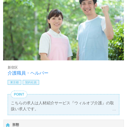
時間10時間）、年末年始手当、交通費規定内支給 ※定期昇給、昇格による
基本給アップあり 【賞与】 入社時等級の場合：基本給×1ヶ月 ※入社3ヶ月
後に昇格審査あり 昇格後：基本給×2ヶ月 ※試用期間3ヶ月（労働条件は本採
用時と変更なし） ２．月給265,000円～ ＜応募資格> 介護福祉士 ＜備考>
（夜勤5回／月、介護福祉士手当含む） ※この他に保育手当お子様1人につ
き10,000円（規定あり）、ケアマネ資格手当5,000円、残業手当（月平均残
業時間10時間）、年末年始手当、交通費規定内支給 ※定期昇給、昇格によ
る基本給アップあり 【賞与】 入社時等級の場合：基本給×1ヶ月 ※入社3ヶ
月後に昇格審査あり 昇格後：基本給×2ヶ月 ※試用期間3ヶ月（労働条件は本
採用時と変更なし） ３．月給237,000円～ ＜応募資格> 介護職員初任者研修
（ヘルパー2級）以上 ※介護福祉士以外 ＜備考> （夜勤5回／月） ※この
他に保育手当お子様1人につき10,000円（規定あり）、ケアマネ資格手当
5,000円、残業手当（月平均残業時間10時間）、年末年始手当、交通費規定
新宿区
内支給 ※定期昇給、昇格による基本給アップあり 【賞与】 入社時等級の場
介護職員・ヘルパー
合：基本給×1ヶ月 ※入社3ヶ月後に昇格審査あり 昇格後：基本給×2ヶ月 ※
試用期間3ヶ月（労働条件は本採用時と変更なし） 賞与あり 昇給あり
東京都
契約社員
POINT
こちらの求人は人材紹介サービス『ウィルオブ介護』の取
扱い求人です。
詳細に関してお気軽にご相談ください♪
【無料】で皆さんの転職活動をサポートいたします。
形態