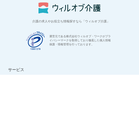
介護の求人やお役立ち情報探すなら「ウィルオブ介護」
運営元である株式会社ウィルオブ・ワークがプラ
イバシーマークを取得しており徹底した個人情報
保護・情報管理を行っております。
サービス
はじめての方へ
ご利用の流れ
よくある質問
特集：介護のお仕事
転職お役立ち情報
法人様用お問い合わせ
求人情報
ハイクラス求人特集
ケアマネ求人特集
生活相談員求人特集
看護助手求人特集