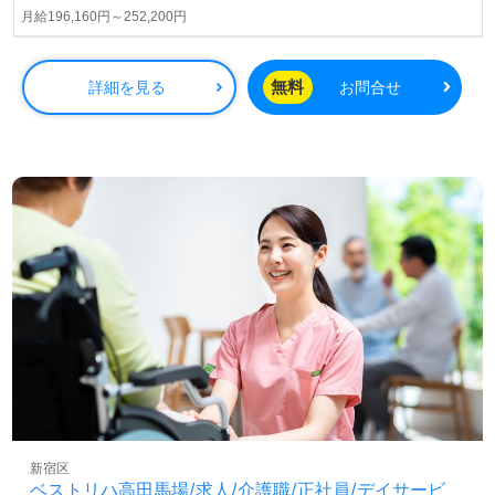
場所』。行政発！ホスピタリティあふれるケアサポートを
月給196,160円～252,200円
新宿区で！◎
看護助手や介護職経験のある方はもちろん、これから介護
職を目指される方も幅広く募集します。特別養護老人ホー
無料
詳細を見る
お問合せ
ムでの勤務経験は問いません。すぐになじんでいただける
あたたかな職場環境、住宅手当等の手厚い福利厚生も働く
あなたのモチベーションに！『ご利用者様のお役に立ちた
い、資格/経験を活かしたい』『モチベーション高く働きた
い、やりがいを感じながら働きたい』『資格取得を目指し
ている、介護知識や技術力を高めたい』『最後の転職/職場
を探している』『転職で施設形態や環境を変えて働きた
い』等の方も大歓迎です。募集詳細等、担当コンサルタン
トよりご案内します。お問い合わせも遠慮なくお願いしま
す。
医療/福祉業界の正社員/パート求人探しは【ウィルオブ介
護】＊求人情報収集、将来的に検討の方も遠慮なく＊
LINE、メール、お電話などご希望に応じてお問い合わせ/ご
相談可能です。転職相談、求人紹介、年収交渉など完全無
料サービスをご利用いただけます。＜非公開求人も取扱い
新宿区
あり！＞"転職支援"のプロと一緒に転職活動！お問い合わ
ベストリハ高田馬場/求人/介護職/正社員/デイサービ