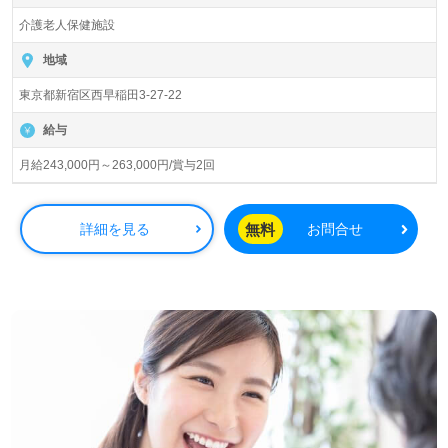
入所定員90名（従来型多床室）『フォレスト西早稲田』医
介護老人保健施設
療法人社団康生会（本部：東京都港区）様の運営です。東
京都を中心に介護老人保健施設、通所リハビリテーショ
地域
ン、ショートステイ事業を展開されています。
東京都新宿区西早稲田3-27-22
◎抜群のチームワークでご利用者様の笑顔をつくる！あな
給与
たの仕事が『ご利用者様の笑顔に！◎
看護助手や介護職経験のある方をお迎えします。介護老人
月給243,000円～263,000円/賞与2回
保健施設での勤務経験は問いません。職員様同士の協力体
制、ご利用者様と職員様の笑顔あふれる事業所様です。充
実のOJT/研修制度、『プリセプター制度』であなたの成長
無料
詳細を見る
お問合せ
を先輩職員様が安心サポート！『ご利用者様のお役に立ち
たい』『チームワークの良い職場で働きたい』『やりがい
を感じながら働きたい』『資格取得を目指している、介護
知識や技術力を高めたい』『転職で施設形態や環境を変え
て仕事をしたい』等の方も大歓迎です。募集詳細や働き方
等、担当コンサルタントよりご案内します。お問い合わせ
も遠慮なくお願いします。
医療/福祉業界の正社員/パート求人探しは【ウィルオブ介
護】＊求人情報収集、将来的に検討の方も遠慮なく＊