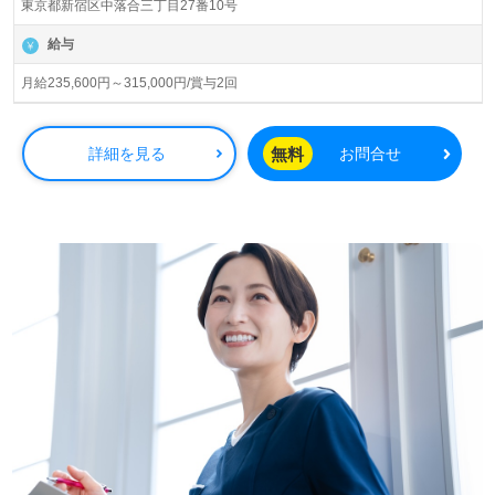
東京都新宿区中落合三丁目27番10号
です。従業員人数3,000人以上、全国120施設以上、有料老
人ホーム、サービス付き高齢者向け住宅、ショートステ
給与
イ、グループホーム、小規模多機能、デイサービス、訪問
看護/介護、居宅介護支援、障がい者支援、福祉用具事業を
月給235,600円～315,000円/賞与2回
展開されています。ご入社された方から『先輩も優しく、
ご利用者様との毎日が楽しい！』とお声も届く企業様で
す。
無料
詳細を見る
お問合せ
◎『ご入居者様のお役に立ちたい、笑顔を増やしたい』職
員様の想いあふれる事業所様！◎
看護助手や介護職経験のある方はもちろん、これから介護
職を目指される方も幅広く募集します。『介護職を続けて
きてよかった。人の役に立てる喜びを感じながら働いてい
る』等のお声も届く事業所様です。幅広い年代層の職員様
が活躍中！抜群のチームワーク、先輩職員様からのあたた
かなサポート、それぞれの成長に沿った教育研修プログラ
ムもおすすめポイント！『ご利用者様のお役に立ちたい』
『資格取得を目指している、専門知識や技術力を高めた
い』『やりがいを感じながら働きたい、仕事を通じて成長
したい』『転職でキャリアチェンジ、キャリアアップを実
現したい』『施設形態、環境を変えて仕事をしたい』等の