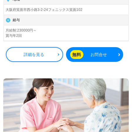
います。
大阪府箕面市西小路3-2-24フェニックス箕面102
◎勤務時間9:00～18:00！70歳定年導入、土日祝祭日休
給与
み、年間休日125日、年末年始休暇等、働きやすさが自慢
の事業所様！◎
月給制:230000円～
賞与年2回
居宅もしくは施設等でのケアマネージャー経験のある方を
お迎えします。居宅介護支援事業所での勤務経験は問いま
せん。職員様同士のフォロー体制も抜群！働きやすい環境
無料
詳細を見る
お問合せ
面もおすすめポイント！『ご利用者様、ご家族様のお役に
立ちたい、経験を活かしたい』『専門性を高めたい』『お
一人おひとりに寄り添ったケアプランを作成したい』『環
境を変えて働きたい』等の方も大歓迎です。サービスエリ
アは箕面市、池田市。選考フロー等、担当コンサルタント
よりご案内します。お問い合わせも遠慮なくお願いしま
す。
全国の求人ご紹介！医療/福祉業界の正社員/パート求人探
しは【ウィルオブ介護】＊求人情報収集、将来的に検討の
方も遠慮なく＊
LINE、メール、お電話などご希望に応じてお問い合わせ/ご
相談可能です。転職相談、求人紹介、年収交渉など完全無