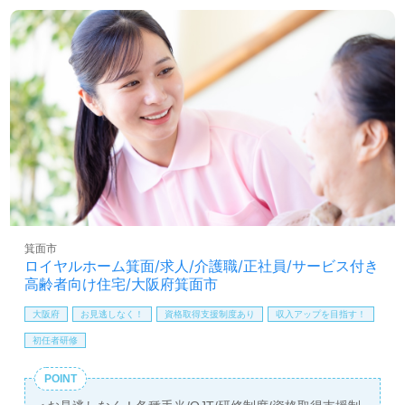
たい』『ワークライフバランスを充実させたい』『明るく
活気のある職場環境で働きたい』『やりがいを感じながら
働きたい』『転職で施設形態や環境を変えて働きたい』等
の方も大歓迎です。サービスエリアは箕面市、吹田市、豊
中市、茨木市。送迎業務がございますので、普通自動車免
許をお持ちの方歓迎です。募集詳細等、担当コンサルタン
トよりご案内します。お問い合わせも遠慮なくお願いしま
す。
全国の求人ご紹介！医療/福祉業界の正社員/パート求人探
しは【ウィルオブ介護】＊求人情報収集、将来的に検討の
方も遠慮なく＊
LINE、メール、お電話などご希望に応じてお問い合わせ/ご
箕面市
相談可能です。転職相談、求人紹介、年収交渉など完全無
ロイヤルホーム箕面/求人/介護職/正社員/サービス付き
料サービスをご利用いただけます。＜非公開求人も取扱い
高齢者向け住宅/大阪府箕面市
あり！＞"転職支援"のプロと一緒に転職活動！お問い合わ
せお待ちしております。
大阪府
お見逃しなく！
資格取得支援制度あり
収入アップを目指す！
初任者研修
POINT