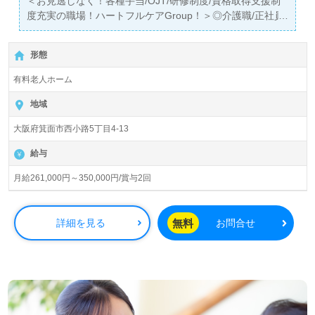
＜お見逃しなく！各種手当/OJT/研修制度/資格取得支援制
度充実の職場！ハートフルケアGroup！＞◎介護職/正社員
募集◎
【月給210,000円～260,000円/賞与2回】＊初任者研修以上
形態
有資格者向け求人＊『柴原駅』徒歩5分。
有料老人ホーム
入居定員63名（63室/全室個室）『ロイヤルホーム柴原』
ハートフルケアGroup/有限会社ハートフルケア（本社：兵
地域
庫県川西市）様の運営です。兵庫県、大阪府、京都府、和
大阪府箕面市西小路5丁目4-13
歌山県を中心にサービス付き高齢者向け住宅、老人ホー
ム、ナーシングホーム、調剤薬局事業を展開されていま
給与
す。
月給261,000円～350,000円/賞与2回
◎モットーは『働く人が幸せで笑顔だからこそ、良い介護
ができる』。ご利用者様と職員様の笑顔あふれる事業所
様！◎
無料
詳細を見る
お問合せ
看護助手や介護職経験のある方をお迎えします。職員様同
士のチームワーク、自分の意見や気持ちが伝えやすい環境
面、年収アップを目指せる給与制度も働くあなたのモチベ
ーションに！『ご利用者様のお役に立ちたい、資格/経験を
活かしたい』『働きがいを感じながら仕事をしたい』『転
職で施設形態や環境を変えて働きたい』等の方も大歓迎で