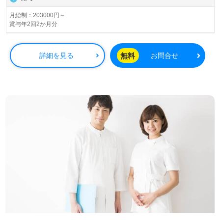
齢者向け住宅、住宅型有料老人ホーム、福祉用具貸与、保
育園事業を展開されています。
月給制：203000円～
賞与年2回2か月分
◎『医療×介護×予防×生活支援サービス×住まい』でご利用
者様の毎日をサポート！◎
無料
詳細を見る
お問合せ
看護助手や介護職経験のある方はもちろん、これから介護
職を目指される方も幅広く募集します。グループホームで
の勤務経験は問いません。『子育てしながら安心して働け
る、わからないことも先輩が親切に教えてくれる』とお声
も届く事業所様です。職員様同士の協力体制、明るい職場
の雰囲気もおすすめポイント！『ご利用者様のお役に立ち
たい』『認知症関連の資格取得を目指している』『雰囲気
の良い職場で働きたい』『転職で環境を変えて働きたい』
等の方も大歓迎です！選考フロー等、担当コンサルタント
よりご案内します。お問い合わせも遠慮なくお願いしま
す。
全国の求人ご紹介！医療/福祉業界の正社員/パート求人探
しは【ウィルオブ介護】＊求人情報収集、将来的に検討の
方も遠慮なく＊
LINE、メール、お電話などご希望に応じてお問い合わせ/ご