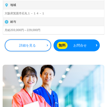
ム箕面の郷』社会福祉法人三養福祉会（本部：大阪市箕面
地域
市）様の運営です。大阪府を中心に特別養護老人ホーム、
大阪府箕面市石丸１－１４－１
デイサービス、ヘルパーステーション、ショートステイ、
ケアハウス、居宅介護支援事業を展開されています。
給与
◎職員様とご利用者様の笑顔の花咲くホーム！ご利用者様
月給203,000円～229,000円
が『こころ豊かで明るい生活が送れるように』を目指す事
業所！◎
看護助手や介護職経験のある方をお迎えします。特別養護
無料
詳細を見る
お問合せ
老人ホームでの勤務経験は問いません。充実のOJT/研修制
度、働きやすさ、自分の気持ちを伝えやすい環境面もうれ
しいポイント！『ご利用者様の役に立ちたい、地域の高齢
者福祉に貢献したい』『介護知識や技術力を高めたい、働
きながらキャリアアップを実現したい』『介護業界で良か
ったな！と思えるキャリアを描きたい』『転職で施設形態
や環境を変えて働きたい』等の方も大歓迎です。募集詳細
等、担当コンサルタントよりご案内します。お問い合わせ
も遠慮なくお願いします。
全国の求人ご紹介！医療/福祉業界の正社員/パート求人探
しは【ウィルオブ介護】＊求人情報収集、将来的に検討の