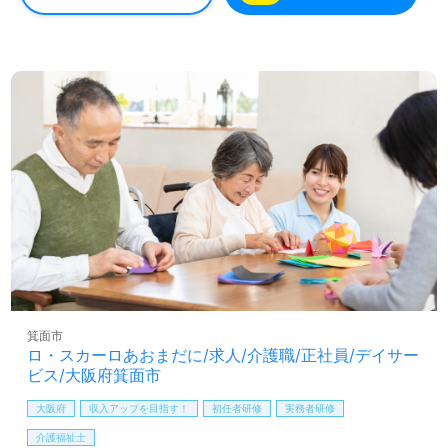
に寄り添ったサポートを行いたい』『働きがいを感じなが
ら仕事をしたい、知識や技術力を高めたい』『病院でチー
ム医療の一員として働きたい』『転職でキャリアチェンジ
を実現したい、施設形態や環境を変えて働きたい』等の方
も大歓迎です。募集詳細等、担当コンサルタントよりご案
内します。お問い合わせも遠慮なくお願いします。
全国の求人ご紹介！医療/福祉業界の正社員/パート求人探
しは【ウィルオブ介護】＊求人情報収集、将来的に検討の
方も遠慮なく＊
LINE、メール、お電話などご希望に応じてお問い合わせ/ご
相談可能です。転職相談、求人紹介、年収交渉など完全無
料サービスをご利用いただけます。＜非公開求人も取扱い
あり！＞"転職支援"のプロと一緒に転職活動！お問い合わ
せお待ちしております。
箕面市
ロ・スカーロあおまだに/求人/介護職/正社員/デイサー
ビス/大阪府箕面市
大阪府
収入アップを目指す！
初任者研修
実務者研修
介護福祉士