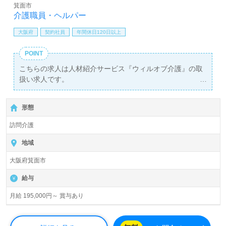
相談可能です。転職相談、求人紹介、年収交渉など完全無
箕面市
料サービスをご利用いただけます。＜非公開求人も取扱い
介護職員・ヘルパー
あり！＞"転職支援"のプロと一緒に転職活動！お問い合わ
大阪府
契約社員
年間休日120日以上
せお待ちしております。
POINT
こちらの求人は人材紹介サービス『ウィルオブ介護』の取
扱い求人です。
詳細に関してお気軽にご相談ください♪
【無料】で皆さんの転職活動をサポートいたします。
形態
訪問介護
地域
大阪府箕面市
給与
月給 195,000円～ 賞与あり