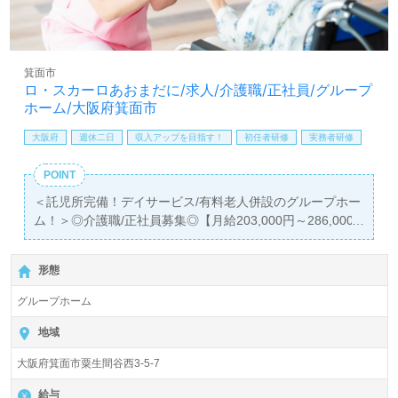
料サービスをご利用いただけます。＜非公開求人も取扱い
あり！＞"転職支援"のプロと一緒に転職活動！お問い合わ
せお待ちしております。
箕面市
ロ・スカーロあおまだに/求人/介護職/正社員/グループ
ホーム/大阪府箕面市
大阪府
週休二日
収入アップを目指す！
初任者研修
実務者研修
POINT
＜託児所完備！デイサービス/有料老人併設のグループホー
ム！＞◎介護職/正社員募集◎【月給203,000円～286,000
円/賞与2回】
＊初任者研修以上有資格者向け求人＊『彩都西駅』より路
形態
線バスが便利です。
グループホーム
入居定員18名（9名×2ユニット）『ロ・スカーロあおまだ
に』医療法人神明会（本部：大阪府箕面市)様の運営です。
地域
大阪府を中心にクリニック、デンタルクリニック、訪問歯
大阪府箕面市粟生間谷西3-5-7
科、デイサービス、デイケア、介護老人保健施設、訪問看
護/介護、居宅介護支援、グループホーム、サービス付き高
給与