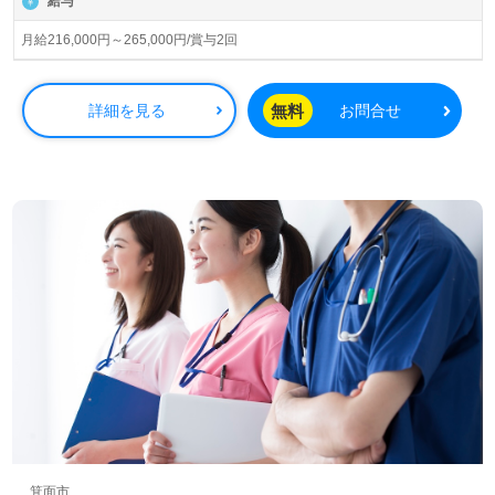
給与
ています。業界トップクラスの施設数を誇り、ワンランク
上の介護サービスをご提供。資格支援制度や教育研修プロ
月給216,000円～265,000円/賞与2回
グラムも充実。『入社してよかった！』のお声も届く企業
様です。
無料
詳細を見る
お問合せ
◎『資格支援制度活用で資格を取得した』『新たな目標が
できた』『職場に一体感がある』と嬉しいお声も届く施設
様！◎
看護助手や介護職経験のある方はもちろん、これから介護
職を目指される方も幅広く募集します。何でも話しやす
い、相談しやすい職場の雰囲気、うれしい資格支援制度や
教育研修プログラムもおすすめポイント！『ご利用者様の
笑顔を増やしたい』『資格取得を目指している、介護知識
や経験を深めたい』『話しやすい先輩、同僚に囲まれて楽
しく仕事をしたい』『仕事を通じて成長したい、多彩なキ
ャリアパスにチャレンジしたい』『環境を変えて働きた
い』『転職でキャリアアップ、収入アップを実現したい』
等の方も大歓迎です！働き方や選考フロー等、担当コンサ
ルタントよりご案内します。お問い合わせも遠慮なくお願
いします。
箕面市