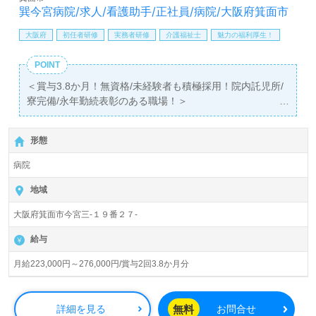
【同時募集：あなたのご希望エリアでお探しします】＊募
巽今宮病院/求人/看護助手/正社員/病院/大阪府箕面市
集職種：介護職 ＊雇用形態：正社員
全国展開！ご希望エリアを担当コンサルタントへお伝えく
大阪府
初任者研修
実務者研修
介護福祉士
魅力の福利厚生！
ださい。お問い合わせも遠慮なくお願いします。
POINT
医療/福祉業界の正社員/パート求人探しは【ウィルオブ介
＜賞与3.8か月！無資格/未経験者も積極採用！院内託児所/
護】＊求人情報収集、将来的に検討の方も遠慮なく＊
寮完備/永年勤続表彰のある職場！＞
LINE、メール、お電話などご希望に応じてお問い合わせ/ご
◎看護助手/正社員募集◎【月給223,000円～276,000円】
相談可能です。転職相談、求人紹介、年収交渉など完全無
『石橋阪大前駅』徒歩5分。お車通勤可能です。
料サービスをご利用いただけます。＜非公開求人も取扱い
形態
あり！＞"転職支援"のプロと一緒に転職活動！お問い合わ
総病床数110床（一般病床70床、療養病床40床）『巽今宮
病院
せお待ちしております。
病院』医療法人マックシール（本部：大阪府箕面市）様の
運営です。大阪府を中心に放射線科、内科、リハビリテー
地域
ション科を専門とする病院を運営されています。
大阪府箕面市今宮三-１９番２７-
◎一般病棟、回復期リハビリテーション病棟、医療型療養
給与
病棟を合わせ持つ『ケアミックス型』病院様！◎
看護助手や介護職経験のある方はもちろん、これから看護
月給223,000円～276,000円/賞与2回3.8か月分
助手を目指される方も幅広く募集します。幅広い年代層の
方が活躍中！残業少な目/2交代勤務シフトの働きやすい環
境面、充実のOJT/研修制度もうれしいポイント！『患者様
無料
詳細を見る
お問合せ