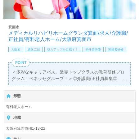
方も遠慮なく＊
LINE、メール、お電話などご希望に応じてお問い合わせ/ご
相談可能です。転職相談、求人紹介、年収交渉など完全無
料サービスをご利用いただけます。＜非公開求人も取扱い
箕面市
あり！＞"転職支援"のプロと一緒に転職活動！お問い合わ
メディカルリハビリホームグランダ箕面/求人/介護職/
せお待ちしております。
正社員/有料老人ホーム/大阪府箕面市
大阪府
週休二日
収入アップを目指す！
初任者研修
実務者研修
POINT
＜多彩なキャリアパス、業界トップクラスの教育研修プロ
グラム！ベネッセグループ！＞◎介護職/正社員募集◎
【月給216,000円～265,000/賞与2回】＊初任者研修以上有
資格者向け求人＊『牧落駅』徒歩17分。お車通勤可能で
形態
す。
有料老人ホーム
入居定員56名（56室/全室個室）『メディカルリハビリホ
ームグランダ箕面』株式会社会社ベネッセスタイルケア
地域
Benesse Style Care Co.,Ltd. （本社：東京都西新宿） 様の
大阪府箕面市稲1-13-22
運営です。従業員18,200人以上、26年の実績、全国に350
拠点以上の有料老人ホーム、教育/学童領域で事業展開され