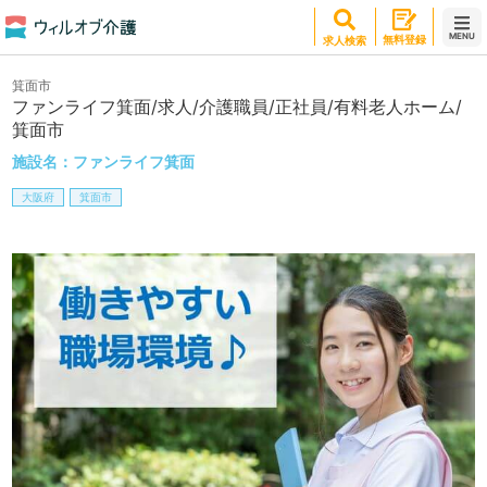
MENU
無料登録
求人検索
箕面市
ファンライフ箕面/求人/介護職員/正社員/有料老人ホーム/
箕面市
施設名：
ファンライフ箕面
大阪府
箕面市