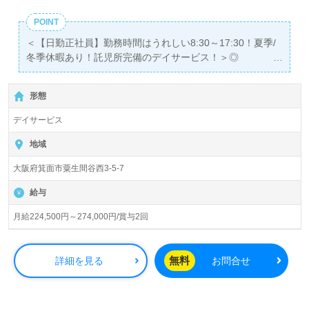
POINT
＜【日勤正社員】勤務時間はうれしい8:30～17:30！夏季/
冬季休暇あり！託児所完備のデイサービス！＞◎
【月給224,500円～274,000円】＊初任者研修以上有資格者
向け求人＊『豊川駅』より路線バス、お車通勤可能です。
形態
1日利用定員35名『デイサービスロ・スカーロあおまだ
デイサービス
に』医療法人神明会（本部：箕面市）様の運営です。大阪
府を中心にクリニック、デイサービス、介護老人保健施
地域
設、訪問看護/介護、居宅介護支援、グループホーム、サー
大阪府箕面市粟生間谷西3-5-7
ビス付き高齢者向け住宅、住宅型有料老人ホーム等を展開
されています。
給与
◎幅広い年代層の職員様が活躍中！手厚い福利厚生、明る
月給224,500円～274,000円/賞与2回
く働きやすい職場環境もうれしいポイント！◎
看護助手や介護職経験のある方をお迎えします。デイサー
ビスでの勤務経験は問いません。健康運動指導士、メディ
無料
詳細を見る
お問合せ
カルトレーナー指導の下、温水プールでの『アクアリハビ
リ』に注力されている事業所様です。『ご利用者様のお役
に立ちたい、資格/経験を活かしたい』『日勤正社員で働き