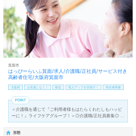
す。募集詳細等、担当コンサルタントよりご案内します。
お問い合わせも遠慮なくお願いします。
医療/福祉業界の正社員/パート求人探しは【ウィルオブ介
護】＊求人情報収集、将来的に検討の方も遠慮なく＊
LINE、メール、お電話などご希望に応じてお問い合わせ/ご
相談可能です。転職相談、求人紹介、年収交渉など完全無
料サービスをご利用いただけます。＜非公開求人も取扱い
あり！＞"転職支援"のプロと一緒に転職活動！お問い合わ
せお待ちしております。
箕面市
はっぴーらいふ箕面/求人/介護職/正社員/サービス付き
高齢者住宅/大阪府箕面市
大阪府
お見逃しなく！
駅近
収入アップを目指す！
初任者研修
POINT
＜介護職を通じて『ご利用者様もはたらくわたしもハッピ
ーに！』ライフケアグループ！＞◎介護職/正社員募集◎
【月給255,000円～272,000円/賞与2回】＊初任者研修以上
有資格者向け求人＊『桜井駅』徒歩6分。お車通勤可能で
形態
す。