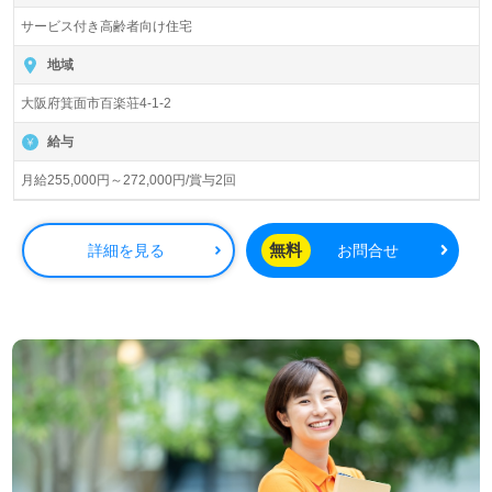
サービス付き高齢者向け住宅
入居定員36名（36室/全室個室）『はっぴーらいふ箕面』
ライフケアグループ/株式会社ライフケア・ビジョン様の運
地域
営です。大阪県、兵庫県、京都府、奈良県を中心に30拠点
大阪府箕面市百楽荘4-1-2
以上、有料老人ホーム、デイサービス、グループホーム、
サービス付き高齢者向け住宅を展開されています。
給与
◎『ご利用者様もはたらくわたしもハッピーに！』ご利用
月給255,000円～272,000円/賞与2回
者様の笑顔と感動あふれるシニアライフをサポートされる
事業所様！◎
看護助手や介護職経験のある方をお迎えします。ご入居者
無料
詳細を見る
お問合せ
様と職員様の笑顔あふれる事業所様です。チームワーク抜
群の職場環境、収入アップを目指せる給与制度/人事考課も
働くあなたのモチベーションに！『ご利用者様との会話、
コミュニケーションを通じて笑顔を増やしたい』『働きが
いを感じながら仕事をしたい』『比較的介護度低めの職場
で働きたい』『転職で施設形態や環境を変えて働きたい』
等の方も大歓迎です！募集詳細等、担当コンサルタントよ
りご案内します。お問い合わせも遠慮なくお願いします。
全国の求人ご紹介！医療/福祉業界の正社員/パート求人探