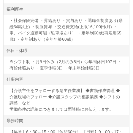
福利厚生
・社会保険完備 ・昇給あり ・賞与あり ・退職金制度あり(勤
続3年以上) ・制服貸与 ・交通費支給(上限16,100円/月) ・
車、バイク通勤可能（駐車場あり） ・定年制60歳(再雇用65
歳) ・定年制あり（定年年齢60歳）
休日・休暇
※シフト制 ・月9日休み（2月のみ8日）◇年間休日107日 ・
有給休暇あり ・夏季休暇3日 ・年末年始休暇3日
仕事内容
【介護主任をフォローする副主任業務】 ◆書類作成管理 ◆
介護現場のフォロー ◆介護スタッフの相談業務 ◆シフトの
調整 など
労働条件の詳細につきましては面談時にお伝えします。
勤務時間
【早番】6：30～15：00（休憩60分） 【日勤】9：00～17：