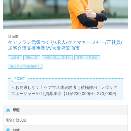
しは【ウィルオブ介護】＊求人情報収集、将来的に検討の
方も遠慮なく＊
LINE、メール、お電話などご希望に応じてお問い合わせ/ご
相談可能です。転職相談、求人紹介、年収交渉など完全無
料サービスをご利用いただけます。＜非公開求人も取扱い
あり！＞"転職支援"のプロと一緒に転職活動！お問い合わ
箕面市
せお待ちしております。
ケアプラン元気づくり/求人/ケアマネージャー/正社員/
居宅介護支援事業所/大阪府箕面市
大阪府
週休二日
年間休日120日以上
夏季・冬季休暇
収入アップを目指す！
POINT
＜お見逃しなく！ケアマネ未経験者も積極採用！＞◎ケア
マネージャー/正社員募集◎【月給230,000円～270,000円/
賞与2回】
＊介護支援専門員、主任介護支援専門員有資格者向け求人
形態
＊『牧落駅』徒歩11分。お車通勤可能です。
居宅介護支援
『ケアプラン元気づくり』有限会社南風（ばいがじ）様の
運営です。大阪府を中心に居宅介護支援事業を展開されて
地域