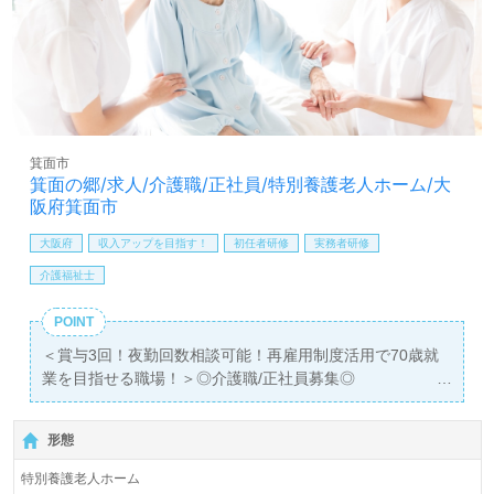
に立ちたい、おもてなしの心で寄り添いたい』『介護知識
や技術力、専門性を高めたい』『働きがいを感じながら仕
事をしたい』『転職で施設形態や環境を変えて働きたい』
等の方も大歓迎です！募集詳細等、担当コンサルタントよ
りご案内します。お問い合わせも遠慮なくお願いします。
全国の求人ご紹介！医療/福祉業界の正社員/パート求人探
箕面市
しは【ウィルオブ介護】＊求人情報収集、将来的に検討の
箕面の郷/求人/介護職/正社員/特別養護老人ホーム/大
方も遠慮なく＊
阪府箕面市
LINE、メール、お電話などご希望に応じてお問い合わせ/ご
相談可能です。転職相談、求人紹介、年収交渉など完全無
大阪府
収入アップを目指す！
初任者研修
実務者研修
料サービスをご利用いただけます。＜非公開求人も取扱い
介護福祉士
あり！＞"転職支援"のプロと一緒に転職活動！お問い合わ
せお待ちしております。
POINT
＜賞与3回！夜勤回数相談可能！再雇用制度活用で70歳就
業を目指せる職場！＞◎介護職/正社員募集◎
【月給203,000円～229,000円】＊初任者研修以上有資格者
向け求人＊『北千里駅』からバス路線、お車通勤可能で
形態
す。
特別養護老人ホーム
入居者数56名（ユニット型/全室個室）『特別養護老人ホー