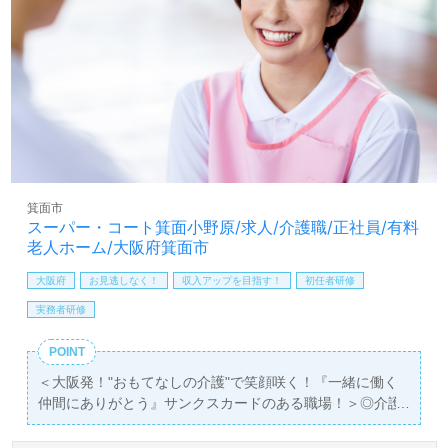
箕面市
スーパー・コート箕面小野原/求人/介護職/正社員/有料
老人ホーム/大阪府箕面市
大阪府
お見逃しなく！
収入アップを目指す！
初任者研修
実務者研修
POINT
＜大阪発！"おもてなしの介護"で笑顔咲く！『一緒に働く
仲間にありがとう』サンクスカードのある職場！＞◎介護
職/正社員募集◎
【月給252,444円～263,620円/賞与2回】＊初任者研修以上