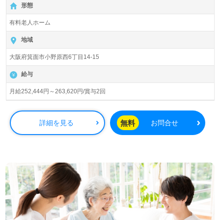
形態
有資格者向け求人＊『北千里駅』徒歩18分。
有料老人ホーム
入居定員58名（58室/全室個室）『スーパー・コート箕面
小野原』株式会社スーパー・コート（本社：大阪府大阪
地域
市）様の運営です。従業員人数1,935名以上。大阪府、兵
大阪府箕面市小野原西6丁目14-15
庫県、京都府、奈良県に52施設の有料老人ホーム、高齢者
向け住宅、ビル、マンション運営/管理、賃貸マンションの
給与
企画/設計/施工事業を展開されています。会社全体の取り
組みのひとつ＜サンクスカード制度＞が人気。一緒に働く
月給252,444円～263,620円/賞与2回
仲間へ、日頃の感謝の気持ちを言葉にして伝えていらっし
ゃる企業様です。
無料
詳細を見る
お問合せ
◎あなたらしさをプラスオン！『介護力とホテルのホスピ
タリティを』おもてなしとあふれる笑顔で介護職をまっす
ぐに◎
看護助手や介護職経験のある方をお迎えします。グループ
企業/スーパーホテル様で誕生した『こころからのおもてな
し』を大切に運営。パーキンソン病に特化した介護支援を
専門とされる事業所様です。一緒に働く仲間に『ありがと
う！』の気持ち伝える『サンクスカード』のあるカルチャ
ーも働くあなたのモチベーションに！『ご利用者様のお役