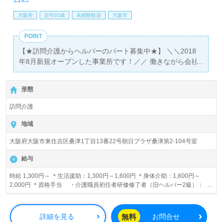
大阪府
定年65歳
未経験歓迎
大阪市
POINT
【★訪問介護からヘルパーのパート募集中★】 ＼＼2018
年8月新規オープンした事業所です！／／ 働きながら会社
負担で資格取得可能！ 年齢・性別・経験問いません♪
形態
訪問介護
地域
大阪府大阪市東住吉区桑津1丁目13番22号朝日プラザ桑津第2-104号室
給与
時給 1,300円～ ＊生活援助：1,300円～1,600円 ＊身体介助：1,600円～
2,000円 ＊資格手当 ・介護職員初任者研修修了者（旧ヘルパー2級）：
5,000円／月 ・介護福祉士：10,000円／月 ＊記録手当あり ※試用期間中
の給与の変動なし
無料
詳細を見る
お問合せ