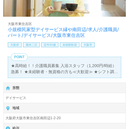
大阪市東住吉区
小規模民家型デイサービス縁や南田辺/求人/介護職員/
パート/デイサービス/大阪市東住吉区
大阪府
週休二日
定年65歳
未経験歓迎
大阪市
POINT
★高時給！！介護職員募集 入浴スタッフ（1,200円/時給）
急募！ ★未経験者・無資格の方も≪大歓迎≫ ★シフト調
整はお任せください！無理なく勤務できる環境をご提案し
ます！
形態
デイサービス
地域
大阪府大阪市東住吉区南田辺1-2-20
給与