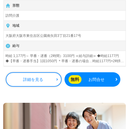
形態
訪問介護
地域
大阪府大阪市東住吉区公園南矢田3丁目21番17号
給与
時給 1,177円～ 早番・遅番（2時間）3100円 ≪給与詳細≫ ◆時給1177円
◆【早番・遅番手当】1回1050円 ＊早番・遅番の場合…時給1177円×2時間
＋手当1050円＝3100円
無料
詳細を見る
お問合せ