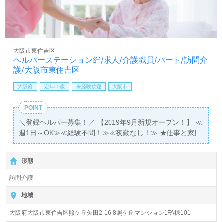
大阪市東住吉区
ヘルパーステーション絆/求人/介護職員/パート/訪問介
護/大阪市東住吉区
大阪府
定年65歳
未経験歓迎
大阪市
POINT
＼登録ヘルパー募集！／ 【2019年9月新規オープン！】 ≪
週1日～OK≫≪経験不問！≫≪夜勤なし！≫ ★仕事と家庭
の両立できます！ ★年齢関係なく男女ともに働きやすい環
境！
形態
訪問介護
地域
大阪府大阪市東住吉区照ケ丘矢田2-16-8照ケ丘マンション1FA棟101