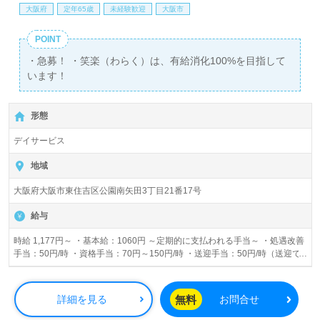
大阪府
定年65歳
未経験歓迎
大阪市
POINT
・急募！ ・笑楽（わらく）は、有給消化100%を目指して
います！
形態
デイサービス
地域
大阪府大阪市東住吉区公園南矢田3丁目21番17号
給与
時給 1,177円～ ・基本給：1060円 ～定期的に支払われる手当～ ・処遇改善
手当：50円/時 ・資格手当：70円～150円/時 ・送迎手当：50円/時（送迎で
きる方） ・地域手当：30円/時 ・日祝手当：100円/時 ※資格手当は、資格に
よる ※試用期間中の給与の変動なし
無料
詳細を見る
お問合せ