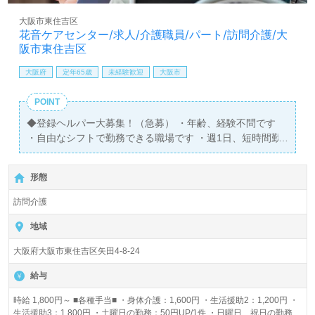
大阪市東住吉区
花音ケアセンター/求人/介護職員/パート/訪問介護/大
阪市東住吉区
大阪府
定年65歳
未経験歓迎
大阪市
POINT
◆登録ヘルパー大募集！（急募） ・年齢、経験不問です
・自由なシフトで勤務できる職場です ・週1日、短時間勤
務も可能です ・登録後、都合が合えば即勤務可能です
形態
訪問介護
地域
大阪府大阪市東住吉区矢田4-8-24
給与
時給 1,800円～ ■各種手当■ ・身体介護：1,600円 ・生活援助2：1,200円 ・
生活援助3：1,800円 ・土曜日の勤務：50円UP/1件 ・日曜日、祝日の勤務：