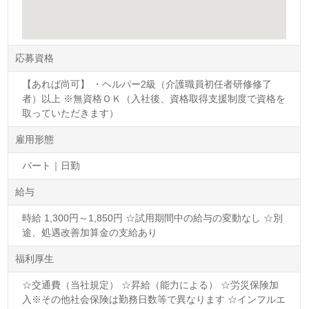
応募資格
【あれば尚可】 ・ヘルパー2級（介護職員初任者研修修了
者）以上 ※無資格ＯＫ（入社後、資格取得支援制度で資格を
取っていただきます）
雇用形態
パート｜日勤
給与
時給 1,300円～1,850円 ☆試用期間中の給与の変動なし ☆別
途、処遇改善加算金の支給あり
福利厚生
☆交通費（当社規定） ☆昇給（能力による） ☆労災保険加
入※その他社会保険は勤務日数等で異なります ☆インフルエ