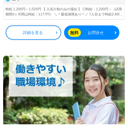
時給 1,200円～1,520円 【 入浴介助のみの場合 】 ◎時給：1,200円～（試用
期間3ヶ月間は時給：1177円） ＼＊最低保障あり＊／ 7人目まで時給2,400
円 8人目～10人目時給プラス200円/1人 ※努力次第で、サービス提供時間内
にご入浴を 全員終わらせ、賃金を保証しつつ早めの帰宅も可能です♪ 9：15
～12：00（2時間45分） 13：30～17：00（3時間30分） ～～～～～～～～
無料
詳細を見る
お問合せ
～～～～ 【 レクリエーションのみの場合】 ◎時給：1177円～（試用期間3
ヶ月間は時給：1177円） 9：15～12：00（2時間45分） 9：15～14：
00（4時間15分 休憩30分あり） 9：15～16：30（6時間45分 休憩30分あ
り） 12：30～16：30（4時間）