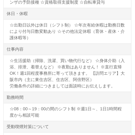
ンザの予防接種 ☆資格取得支援制度 ☆自転車貸与
休日・休暇
☆出勤日以外は休日（シフト制） ☆年次有給休暇は勤務日数
により付与日数変動あり ☆その他法定休暇（育休・産休・介
護休暇等）
仕事内容
☆生活援助（掃除、洗濯、買い物代行など） ☆身体介助（入
浴、排泄、着替えなど） ※夜勤はありません！ ※直行直帰
OK！週1回程度事務所に寄って頂きます。 【訪問エリア】大
阪市内（主に東住吉区、住吉区、阿倍野区）
労働条件の詳細につきましては面談時にお伝えします。
勤務時間
☆08：00～19：00の間のシフト制 ※週1日～、1日1時間程
度から相談可能
受動喫煙対策について