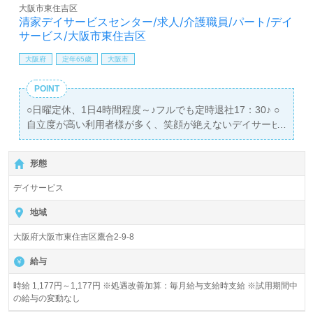
大阪市東住吉区
清家デイサービスセンター/求人/介護職員/パート/デイ
サービス/大阪市東住吉区
大阪府
定年65歳
大阪市
POINT
○日曜定休、1日4時間程度～♪フルでも定時退社17：30♪ ○
自立度が高い利用者様が多く、笑顔が絶えないデイサービ
スです♪ ○幸福な長寿と生きがいづくりに貢献します♪
形態
デイサービス
地域
大阪府大阪市東住吉区鷹合2-9-8
給与
時給 1,177円～1,177円 ※処遇改善加算：毎月給与支給時支給 ※試用期間中
の給与の変動なし