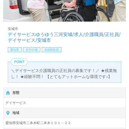
安城市
デイサービスゆうゆう三河安城/求人/介護職員/正社員/
デイサービス/安城市
愛知県
定年65歳
未経験歓迎
POINT
＼デイサービス介護職員の正社員の募集です！／ ★残業無
し！ ★経験不問！ 【とてもアットホームな環境です♪】
形態
デイサービス
地域
愛知県安城市二本木町二本木１０１－２２