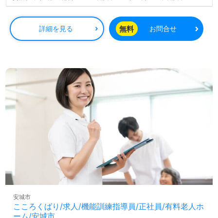
+10,000円 ■年2回賞与あり（3.06ヶ月分：業績連動） ■昇給年1回 ■家族
手当（扶養1名につき）＋10,000円 ■住宅手当 ※条件有・地域で金額異な
る ■残業手当 ※1分単位で計算し、全額支払 ■退職金 ※上記以外も手当
無料
詳細を見る
お問合せ
有。面接時お問合せ下さい
安城市
こころくばり/求人/機能訓練指導員/正社員/有料老人ホ
ーム/安城市