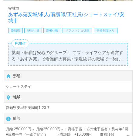
安城市
あずみ苑安城/求人/看護師/正社員/ショートステイ/安
城市
愛知県
契約社員
慶弔休暇
リフレッシュ休暇
研修制度あり
POINT
就職・転職は安心のグループ！ アズ・ライフケアが運営す
る「あずみ苑」で看護師大募集♪ 環境抜群の職場で一緒に
働きませんか？
形態
ショートステイ
地域
愛知県安城市美園町1-23-7
給与
月給 250,000円～ 月給250,000円～＋資格手当＋その他手当有＋賞与年2回
■資格手当（一部ご紹介） 正看護師 +15,000円 准看護師