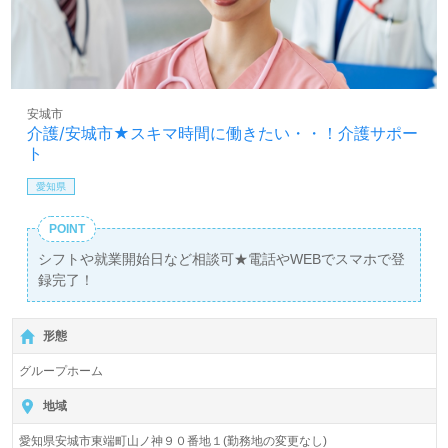
安城市
介護/安城市★スキマ時間に働きたい・・！介護サポー
ト
愛知県
POINT
シフトや就業開始日など相談可★電話やWEBでスマホで登
録完了！
形態
グループホーム
地域
愛知県安城市東端町山ノ神９０番地１(勤務地の変更なし)