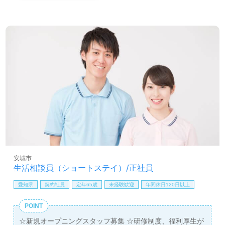
安城市
生活相談員（ショートステイ）/正社員
愛知県
契約社員
定年65歳
未経験歓迎
年間休日120日以上
POINT
☆新規オープニングスタッフ募集 ☆研修制度、福利厚生が