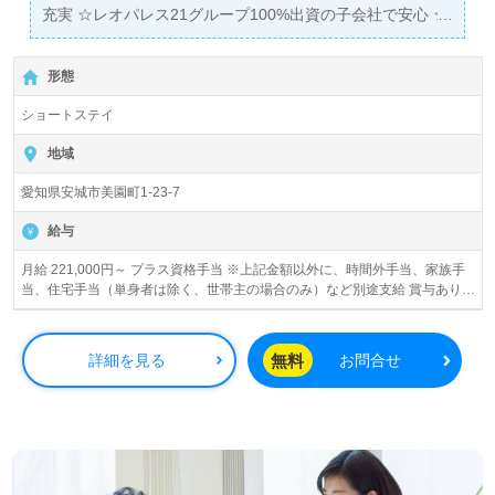
充実 ☆レオパレス21グループ100%出資の子会社で安心 ☆
有休がとりやすく、プライベートが充実 アズ・ライフケア
は、2013年に誕生した、レオパレス21グループのシルバー
形態
サービス運営会社です。 高齢者とご家族の皆様に、いつも
快適な時間と安心、そして心からの笑顔をお届けしたい。
ショートステイ
その想いとともに、ご利用者様の立場を最優先にした様々
なサービスをご提供いたします。
地域
愛知県安城市美園町1-23-7
給与
月給 221,000円～ プラス資格手当 ※上記金額以外に、時間外手当、家族手
当、住宅手当（単身者は除く、世帯主の場合のみ）など別途支給 賞与あり
昇給あり
無料
詳細を見る
お問合せ