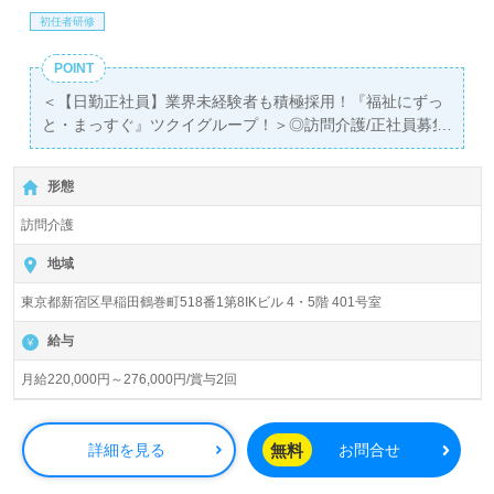
初任者研修
POINT
＜【日勤正社員】業界未経験者も積極採用！『福祉にずっ
と・まっすぐ』ツクイグループ！＞◎訪問介護/正社員募集
◎
【月給220,000円～276,000円/賞与2回】＊初任者研修以上
形態
有資格者向け求人＊『早稲田駅』徒歩4分。
訪問介護
『ツクイ新宿早稲田』ツクイグループ/株式会社ツクイ
TSUKUI CORPORATION（本社：神奈川県横浜市）様が運
地域
営されています。業界トップクラスのデイサービス事業所
東京都新宿区早稲田鶴巻町518番1第8IKビル 4・5階 401号室
数は500施設以上。北海道から沖縄まで47都道府県に717
拠点のデイサービス、有料老人ホーム、グループホーム、
給与
サービス付き高齢者向け住宅、訪問入浴/看護/介護、ショ
ートステイ、居宅介護支援、小規模多機能、障がい者向け
月給220,000円～276,000円/賞与2回
福祉事業を展開されています。
◎『ありがとう！待っていました！』が原動力！介護サポ
無料
詳細を見る
お問合せ
ートを待っているご利用者様へあなたのこころをお届けし