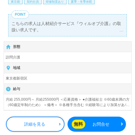
東京都
契約社員
研修制度あり
夏季・冬季休暇
POINT
こちらの求人は人材紹介サービス『ウィルオブ介護』の取
扱い求人です。
詳細に関してお気軽にご相談ください♪
【無料】で皆さんの転職活動をサポートいたします。
形態
訪問介護
地域
東京都新宿区
給与
月給 255,000円～ 月給255000円 ＜応募資格＞ ●介護福祉士 ※60歳未満の方
（60歳定年制のため） ＜備考＞ ※各種手当含む ※経験等により加算があり
ます。 「基本給」191,000円～ ・主任：195,000円～ 【給与ベース】 「月
給」255,000円～ ・基本給：191,000円～ +資格手当：18,100円 +通信手
当：5,000円 +固定残業手当：44,000円～ ※◇手当は該当者別途支給 ≪手当
無料
詳細を見る
お問合せ
詳細≫ ◆資格手当 ・介護福祉士：18,100円/月 ◆通信手当：5,000円/月 ◆固
定残業手当：44,000円～（30ｈ分） ・主任：45,000円～（30ｈ分） ※毎月