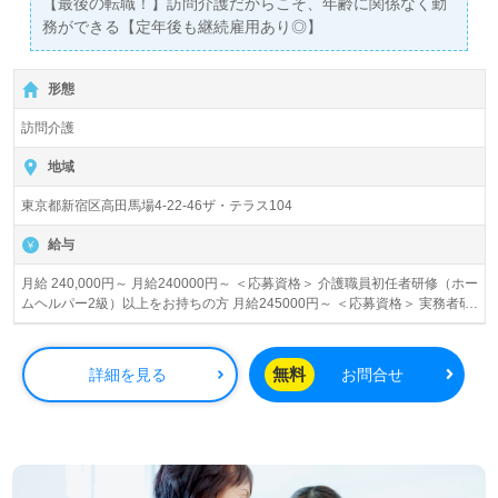
【最後の転職！】訪問介護だからこそ、年齢に関係なく勤
あり！＞"転職支援"のプロと一緒に転職活動！お問い合わ
務ができる【定年後も継続雇用あり◎】
せお待ちしております。
形態
訪問介護
地域
東京都新宿区高田馬場4-22-46ザ・テラス104
給与
月給 240,000円～ 月給240000円～ ＜応募資格＞ 介護職員初任者研修（ホー
ムヘルパー2級）以上をお持ちの方 月給245000円～ ＜応募資格＞ 実務者研
修をお持ちの方 月給255000円～ ＜応募資格＞ 介護福祉士
無料
詳細を見る
お問合せ