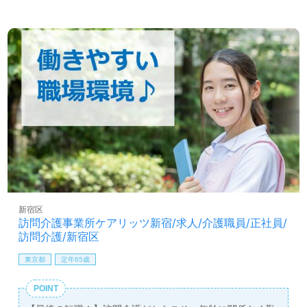
ませんか◎
看護助手や介護職経験のある方はもちろん、これから介護
職を目指される方も幅広く募集します。訪問介護での勤務
経験は問いません。ご利用者様のご自宅へお伺いスタイル
で介護支援を実現されている事業所様です。丁寧なOJTや
充実の研修制度、職員様同士のチームワーク、手厚い福利
厚生もおすすめポイント！『ご利用者様のお役に立ちた
い、訪問スタイルでお一人おひとりに寄り添いたい』『資
格支援制度を活用したい、介護知識や技術力を高めたい』
『働きがいを感じながら仕事をしたい』『日勤正社員で働
きたい』『転職で施設形態、働き方、環境を変えて仕事を
したい』等の方も大歓迎です！サービスエリアは新宿区、
文京区、豊島区、千代田区、港区。募集詳細や働き方等、
担当コンサルタントよりご案内します。お問い合わせも遠
慮なくお願いします。
新宿区
訪問介護事業所ケアリッツ新宿/求人/介護職員/正社員/
全国の求人ご紹介！医療/福祉業界の正社員/パート求人探
訪問介護/新宿区
しは【ウィルオブ介護】＊求人情報収集、将来的検討の方
も遠慮なく＊
東京都
定年65歳
LINE、メール、お電話などご希望に応じてお問い合わせ/ご
相談可能です。転職相談、求人紹介、年収交渉など完全無
POINT
料サービスをご利用いただけます。＜非公開求人も取扱い