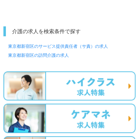
30時間残業があるということではなく、手当支給額の試算による時間を記載
しています。もし超過した場合は別途支給。 ◇土日出勤手当：6,000円/月上
限 月給240000円 ＜応募資格＞ ●実務者研修 ●基礎研修 ●ヘルパー1級 ●初任
者研修 ●ヘルパー2級 ※60歳未満の方 （60歳定年制のため） ＜備考＞ ※各
種手当含む ※経験等により加算があります。 「基本給」191,000円～ ≪手
当詳細≫【昇給・賞与】 ※「雇用形態1」参照 賞与あり 昇給あり 固定残業
介護の求人を検索条件で探す
代 44,000円(30.0時間)
東京都新宿区のサービス提供責任者（サ責）の求人
東京都新宿区の訪問介護の求人