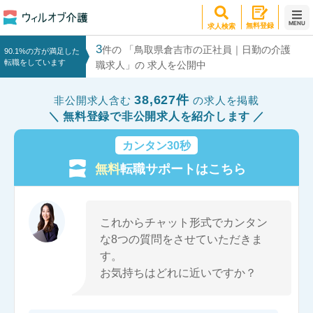
MENU
無料登録
求人検索
3
件の 「鳥取県倉吉市の正社員｜日勤の介護
90.1%の方が満足した
転職をしています
職求人」の 求人を公開中
38,627件
非公開求人含む
の求人を掲載
無料登録で非公開求人を紹介します
カンタン30秒
無料
転職サポートはこちら
これからチャット形式でカンタン
な8つの質問をさせていただきま
す。
お気持ちはどれに近いですか？