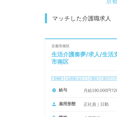
京
マッチした介護職求人
京都市南区
生活介護奏夢/求人/生活
市南区
京都府
お見逃しなく！
駅近
収入アップ
給与
月給190,000円?2
雇用形態
正社員｜日勤