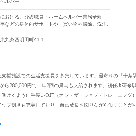
ヘルパー
における、介護職員・ホームヘルパー業務全般
事などの身体的サポートや、買い物や掃除、洗濯
ポートなど
東九条西明田町41-1
祉支援施設での生活支援員を募集しています。最寄りの『十条駅
0円から280,000円で、年2回の賞与も支給されます。初任者研
て働けるように手厚いOJT（オン・ザ・ジョブ・トレーニング
アップ制度も充実しており、自己成長を図りながら働くことが
る
や目標を実現することを掲げており、職員同士のコミュニケー
出すサポートを通じて、あなた自身も成長し、笑顔を増やすこ