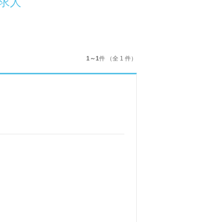
求人
1～1
件 （全 1 件）