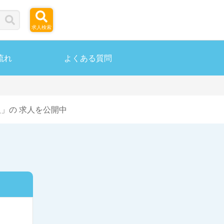
求人検索
流れ
よくある質問
」の 求人を公開中
ら