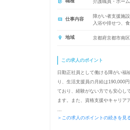
職種
介護職員・ホーム
障がい者支援施設
仕事内容
入浴や排せつ、食
など日常生活のサ
地域
京都府京都市南区
この求人のポイント
日勤正社員として働ける障がい福
り、生活支援員の月給は190,00
ており、経験がない方でも安心し
ます。また、資格支援やキャリア
＞この求人のポイントの続きを見
当施設は、関わるすべての人の夢
に寄り添い、彼らの可能性を引き