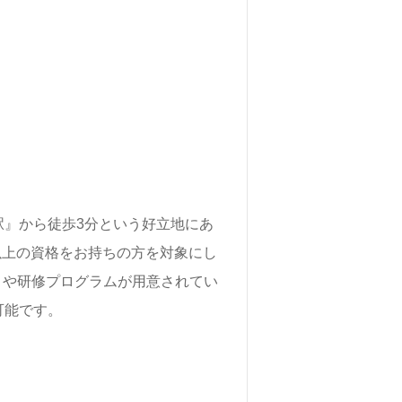
』から徒歩3分という好立地にあ
修以上の資格をお持ちの方を対象にし
）や研修プログラムが用意されてい
可能です。
ションも良好です。利用者様の個性
とができる職場環境が整っていま