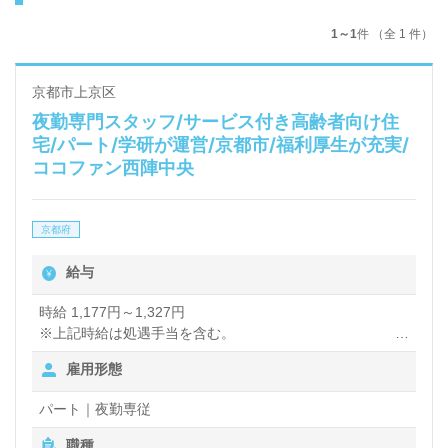
1～1
件 （全 1 件）
京都市上京区
夜勤専門スタッフ/サービス付き高齢者向け住
宅/パート/学研が運営/京都市/福利厚生が充実/
ココファン西陣中央
京都府
給与
時給 1,177円～1,327円
※上記時給は処遇手当を含む。
※夜勤手当6,000円（1回あたり）
雇用形態
【夜勤1回あたり】 1,177円×14.5時間＋夜勤手当6,000円
パート｜夜勤専従
＝23,066.5円
職種