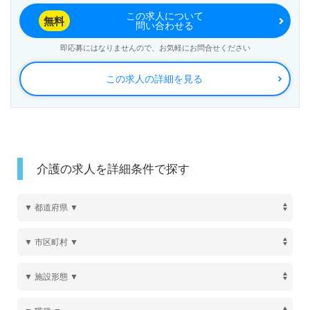
業務内容：学研は「人生の最期の時まで自分らしい暮ら
し」を叶えるために、サービス付き高齢者向け住宅・認知
この求人について
無料
問い合わせる
症高齢者グループホームを中心に国内外400棟以上の運営
をしています。また、在宅介護・看護サービスや認知症予
即応募にはなりませんので、お気軽にお問合せください
防・介護予防などの事業も行っており、幅広いサービスを
提供しています。
この求人の詳細を見る
本社在地：〒141-8510
東京都品川区西五反田二丁目11番8号
企業URL：https://ghd.gakken.co.jp/
介護の求人を詳細条件で探す