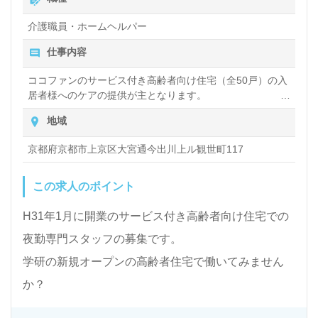
【月収目安】23,066.5円×月間11回（最大）＝253,732円
介護職員・ホームヘルパー
昇給あり
仕事内容
ココファンのサービス付き高齢者向け住宅（全50戸）の入
居者様へのケアの提供が主となります。
夜勤スタッフとして夜間帯のケア提供、スタッフ研修・育
地域
成・同行指導、責任者のフォロー、ご家族連絡などケア提
供全般を中心で担当いただきます。
京都府京都市上京区大宮通今出川上ル観世町117
サービス付高齢者住宅が初めての方、ダブルワークの方も
歓迎です。
この求人のポイント
【法人情報】
会社名 ：株式会社学研ホールディングス（GAKKEN
H31年1月に開業のサービス付き高齢者向け住宅での
HOLDINGS CO.,LTD.）
夜勤専門スタッフの募集です。
設立年月：1947年3月31日
学研の新規オープンの高齢者住宅で働いてみません
か？
資本金 ：19,817百万円