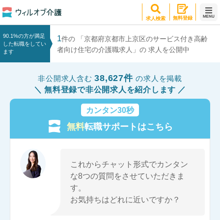
MENU
無料登録
求人検索
90.1%の方が満足
1
件の 「京都府京都市上京区のサービス付き高齢
した転職をしてい
者向け住宅の介護職求人」の 求人を公開中
ます
38,627件
非公開求人含む
の求人を掲載
無料登録で非公開求人を紹介します
カンタン30秒
無料
転職サポートはこちら
これからチャット形式でカンタン
な8つの質問をさせていただきま
す。
お気持ちはどれに近いですか？