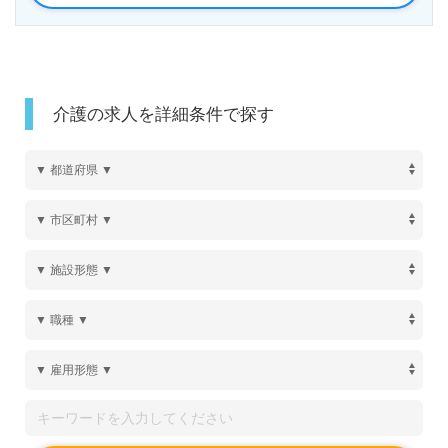
◎ご利用者様の想いに寄り添い、カタチにする。愛犬
に会える、ご家族様の宿泊も可能！24時間、面会を
介護の求人を詳細条件で探す
可能にされる事業所様！◎
看護助手または介護職実務経験をベースに、何らかの
管理職経験のある方をお迎えします。『ホスピスの介
護職は私の目標でした。やりたかった介護がここにあ
りました』等のお声も届く事業所様です。『ご利用者
様、ご家族様の想いに寄り添う施設運営に携わりた
い』『今までの介護職/管理職経験を活かしたい』
『職場で働くみんなの想いをカタチにしたい、人の心
に残るホスピスをみんなで創りたい』『施設形態や環
境を変えて働きたい』等の方も大歓迎です。こちらの
求人は＜ハイクラス紹介専任コンサルタント＞より詳