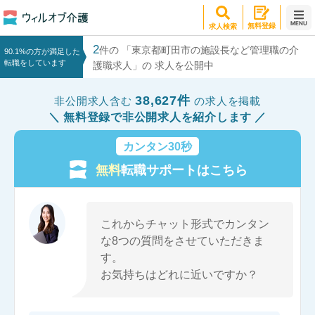
MENU
無料登録
求人検索
2
件の 「東京都町田市の施設長など管理職の介
90.1%の方が満足した
転職をしています
護職求人」の 求人を公開中
38,627件
非公開求人含む
の求人を掲載
無料登録で非公開求人を紹介します
カンタン30秒
無料
転職サポートはこちら
これからチャット形式でカンタン
な8つの質問をさせていただきま
す。
お気持ちはどれに近いですか？