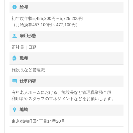
給与
したい方、障がい福祉への熱い想いを持っている方、
またキャリアを新たに築きたい方に最適な環境です。
初年度年収5,485,200円～5,725,200円
（月給換算457,100円～477,100円）
転職をお考えの方は、ウィルオブ介護を通じて、完全
雇用形態
無料の転職支援サービスをご利用いただけます。
LINEやメール、お電話での相談も受け付けており、
正社員｜日勤
非公開求人の情報も取り扱っています。ぜひお気軽に
職種
お問い合わせください。
施設長など管理職
仕事内容
有料老人ホームにおける、施設長など管理職業務全般
利用者やスタッフのマネジメントなどをお願いします。
地域
東京都南町田4丁目14番20号