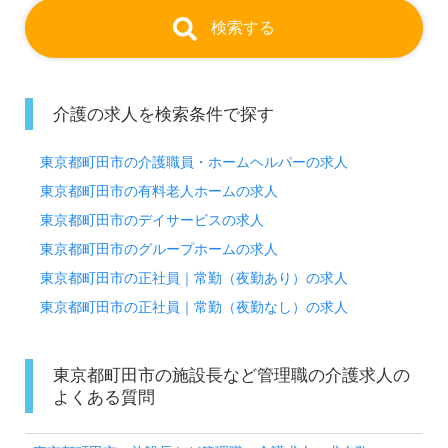
細をご案内いたします。お問い合わせも遠慮なくお願
検索する
いします。
介護の求人を検索条件で探す
【主な業務内容】スタッフ管理 採用・育成/シフ
ト・労務管理、収支管理、契約・人件費、各種経費の
東京都町田市の介護職員・ホームヘルパーの求人
管理、運営管理 オペレーション、サービスレベルの
東京都町田市の有料老人ホームの求人
改善・向上、新規募集/施設のPR活動、窓口対応、ご
東京都町田市のデイサービスの求人
家族様の見学や入居関連の対応等の管理者業務全般。
東京都町田市のグループホームの求人
東京都町田市の正社員｜常勤（夜勤あり）の求人
東京都町田市の正社員｜常勤（夜勤なし）の求人
全国の求人ご紹介！医療/福祉業界の正社員/パート求
人探しは【ウィルオブ介護】＊求人情報収集、将来的
東京都町田市の施設長など管理職の介護求人の
に検討の方も遠慮なく＊
よくある質問
LINE、メール、お電話などご希望に応じてお問い合
わせ/ご相談可能です。転職相談、求人紹介、年収交