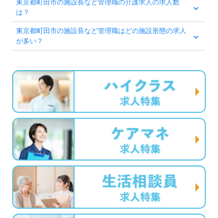
東京都町田市の施設長など管理職の介護求人の求人数
渉など完全無料サービスをご利用いただけます。＜非
は？
公開求人も取扱いあり！＞"転職支援"のプロと一緒に
東京都町田市の施設長など管理職はどの施設形態の求人
が多い？
転職活動！お問い合わせお待ちしております。