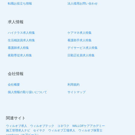
転職お役立ち情報
法人様用お問い合わせ
求人情報
ハイクラス求人特集
ケアマネ求人特集
生活相談員求人特集
看護助手求人特集
看護師求人特集
デイサービス求人特集
夜勤専従求人特集
日勤正社員求人特集
会社情報
会社概要
利用規約
個人情報の取り扱いについて
サイトマップ
関連サイト
ウィルオブ求人
ウィルオブテック
コネワク
WILLOFケアアカデミー
施工管理求人ナビ
セイヤク
ウィルオブ工場求人
ウィルオブ保育士
carebase（ケアベース）