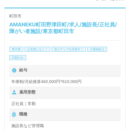
町田市
AMANEKU町田野津田町/求人/施設長/正社員/
障がい者施設/東京都町田市
東京都
お見逃しなく！
収入アップを目指す！
介護福祉士
日勤のみ
給与
年俸制/月給換算460,000円?610,000円
雇用形態
正社員｜常勤
職種
施設長など管理職