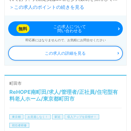
＞この求人のポイントの続きを見る
るため、個別のニーズに寄り添った支援が可能です。
この求人について
正社員としての役割は、施設長で、年俸制（月給換算
無料
問い合わせる
460,000円?610,000円）となっており、介護福祉士ま
即応募にはなりませんので、お気軽にお問合せください
たはサービス管理責任者の資格を持つ方を対象にして
この求人の詳細を見る
います。看護助手や介護職の経験がある方、さらには
管理職経験をお持ちの方を歓迎します。ICT機器（見
守りセンサー、ナースコール、介護記録ソフトなど）
を導入しており、効率的な業務運営が実現されていま
町田市
ReHOPE南町田/求人/管理者/正社員/住宅型有
す。
料老人ホーム/東京都町田市
充実のOJTと研修制度が整っているため、未経験の方
東京都
お見逃しなく！
駅近
収入アップを目指す！
でも安心して働き始めることができます。ご利用者様
初任者研修
やそのご家族に安心していただける施設づくりに貢献