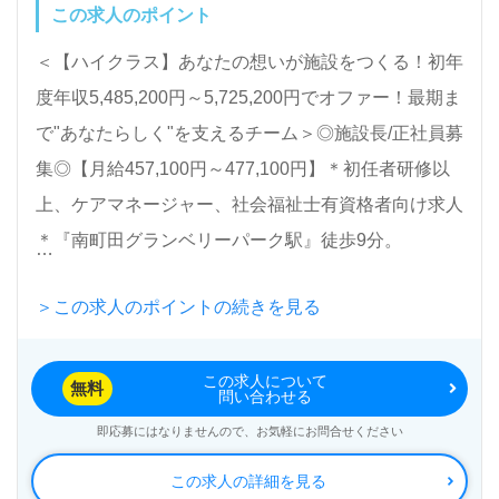
この求人のポイント
＜【ハイクラス】あなたの想いが施設をつくる！初年
度年収5,485,200円～5,725,200円でオファー！最期ま
で"あなたらしく"を支えるチーム＞◎施設長/正社員募
集◎【月給457,100円～477,100円】＊初任者研修以
上、ケアマネージャー、社会福祉士有資格者向け求人
＊『南町田グランベリーパーク駅』徒歩9分。
＞この求人のポイントの続きを見る
入居定員54名『Re HOPE南町田 』CUC HOSPICE/
株式会社シーユーシー・ホスピス（本社：東京都港
この求人について
区）様の運営です。北海道、東北、関東、東海、関西
無料
問い合わせる
エリアにホスピス型住宅施設、訪問看護事業所、訪問
即応募にはなりませんので、お気軽にお問合せください
介護事業所、居宅介護および重度訪問看護事業を展開
この求人の詳細を見る
されています。