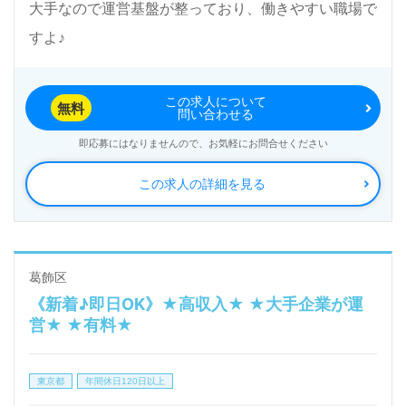
渉など完全無料サービスをご利用いただけます。＜非
大手なので運営基盤が整っており、働きやすい職場で
公開求人も取扱いあり！＞"転職支援"のプロと一緒に
すよ♪
転職活動！お問い合わせお待ちしております。
この求人について
無料
問い合わせる
即応募にはなりませんので、お気軽にお問合せください
この求人の詳細を見る
葛飾区
《新着♪即日OK》★高収入★ ★大手企業が運
営★ ★有料★
東京都
年間休日120日以上