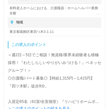
有料老人ホームにおける、介護職員・ホームヘルパー業務
全般
入浴や排せつ、食事などの身体的サポートや、買い物や掃
地域
除、洗濯など日常生活のサポートなど
東京都葛飾区東四つ木3-1-11
この求人のポイント
＜週2日～5日でご相談！無資格/業界未経験者も積極
採用！『わたしらしいやりがいみつける！』ベネッセ
グループ！＞
◎介護職/パート募集◎【時給1,315円～1,415円】
『四ツ木駅』徒歩9分。
入居定65名（61室/全室個室）『リハビリホームボン
＞この求人のポイントの続きを見る