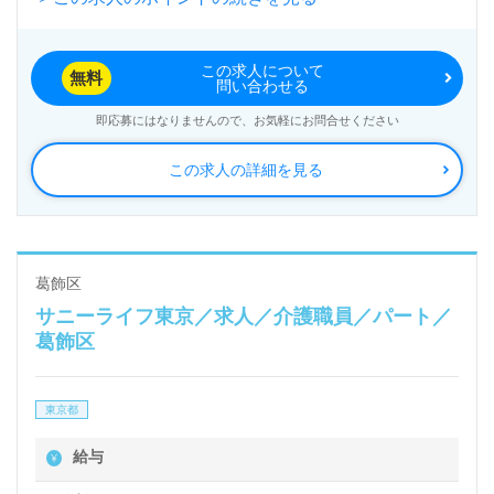
セジュール四つ木』株式会社ベネッセスタイルケア様
の運営です。従業員18,200人以上、26年の実績、全
この求人について
国に350拠点以上の有料老人ホーム、児童/学童領域で
無料
問い合わせる
事業展開されています。業界トップクラスの施設数を
即応募にはなりませんので、お気軽にお問合せください
誇り、ワンランク上の介護サービスをご提供。資格支
この求人の詳細を見る
援制度や教育研修プログラムも充実。『入社してよか
った！』のお声も届く企業様です。
◎ご希望の働き方（扶養内、勤務日数、曜日）等、担
葛飾区
サニーライフ東京／求人／介護職員／パート／
当コンサルタントへお伝えください◎
葛飾区
看護助手や介護職経験のある方はもちろん、これから
介護職を目指される方も幅広く募集します。幅広い年
東京都
代層の職員様が活躍中！手厚いOJT/それぞれの成長
給与
に沿った研修プログラム、職員様同士のチームワー