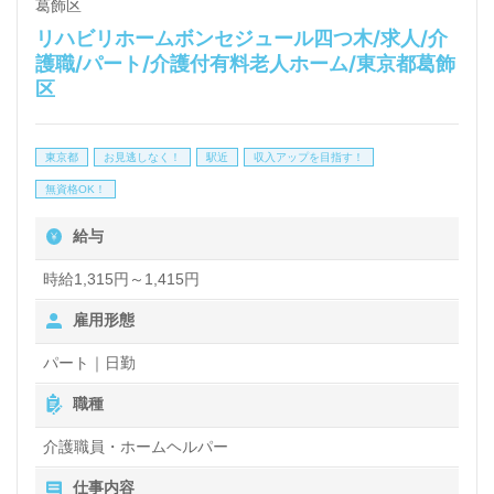
葛飾区
リハビリホームボンセジュール四つ木/求人/介
護職/パート/介護付有料老人ホーム/東京都葛飾
区
東京都
お見逃しなく！
駅近
収入アップを目指す！
無資格OK！
給与
時給1,315円～1,415円
雇用形態
パート｜日勤
職種
介護職員・ホームヘルパー
仕事内容