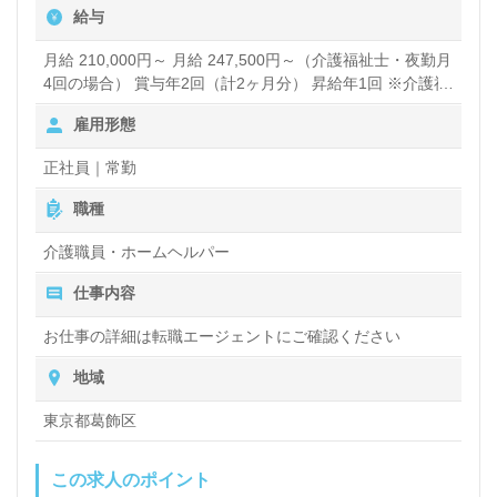
給与
月給 210,000円～ 月給 247,500円～（介護福祉士・夜勤月
4回の場合） 賞与年2回（計2ヶ月分） 昇給年1回 ※介護福
祉士保有、施設経験5年以上 の方は★月給270,000円!!★ ＜
雇用形態
内訳＞ 基本給：140,000円 地域調整給：40,000円 処遇改
善加算関連手当：18,100円 特別勤務地手当20,000円 夜勤
正社員｜常勤
手当：5,000円/回 ＜その他手当＞ 介護福祉士手当：
18,100円 ケアマネ資格手当：5,000円 保育手当：10,000円
職種
（保育園に通う子ども1人につき） ※試用期間 3ヶ月 正社
員時と給与形態は変わりません。 賞与あり 昇給あり
介護職員・ホームヘルパー
仕事内容
お仕事の詳細は転職エージェントにご確認ください
地域
東京都葛飾区
この求人のポイント