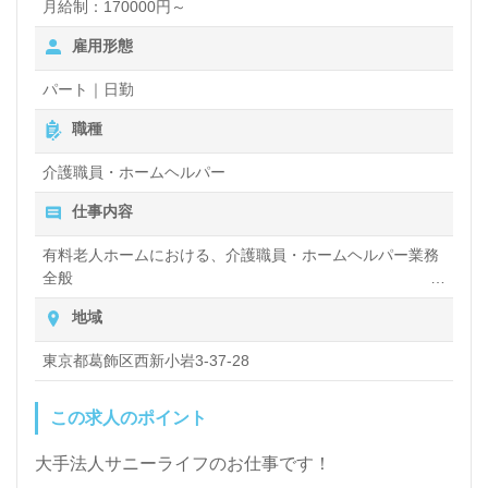
ク、働きやすい環境面もうれしいポイント！『ご利用
月給制：170000円～
者様のお役に立ちたい、介護業界で働きたい』『資格
雇用形態
取得を目指している、介護知識や技術力を高めたい、
パート｜日勤
将来的に正社員を目指したい』『転職でキャリアチェ
職種
ンジを実現したい、施設形態や環境を変えて働きた
介護職員・ホームヘルパー
い』等の方も大歓迎です。募集詳細等、担当コンサル
タントよりご案内します。お問い合わせも遠慮なくお
仕事内容
願いします。
有料老人ホームにおける、介護職員・ホームヘルパー業務
全般
入浴や排せつ、食事などの身体的サポートや、買い物や掃
医療/福祉業界の正社員/パート求人探しは【ウィルオ
地域
除、洗濯など日常生活のサポートなど
ブ介護】＊求人情報収集、将来的に検討の方も遠慮な
東京都葛飾区西新小岩3-37-28
く＊
この求人のポイント
LINE、メール、お電話などご希望に応じてお問い合
わせ/ご相談可能です。転職相談、求人紹介、年収交
大手法人サニーライフのお仕事です！