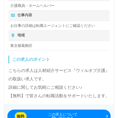
格手当：18,100円/月 ◆別途支給◆ ・ケアマネージャー資
介護職員・ホームヘルパー
格手当：5,000円/月 ・保育手当：10,000円/月（お子様1人
仕事内容
につき） ・残業手当 ・年末年始手当 月給230000円 ＜応
募資格＞ ◆介護福祉士 ※介護関連施設での経験が5年未満
お仕事の詳細は転職エージェントにご確認ください
の方 ＜備考＞ ※夜勤手当4.5回分として計算。また、その
他手当含む。 ※個人のスキル・能力・経験により考慮の
地域
上、加算があります。 ◇その他手当◇ ・地域調整給：
40,000円/月 ・処遇改善加算手当：18,100円/月 ・夜勤手
東京都葛飾区
当：5,000円/回 ・介護福祉士資格手当：18,100円/月 ◆別
途支給◆ ・ケアマネージャー資格手当：5,000円/月 ・保育
この求人のポイント
手当：10,000円/月（お子様1人につき） ・残業手当 ・年
末年始手当 月給214500円 ＜応募資格＞ ◆ホームヘルパー
こちらの求人は人材紹介サービス『ウィルオブ介護』
1級 ◆ホームヘルパー2級 ◆介護職員基礎研修 ◆介護職員
初任者研修 ◆介護職員実務者研修 ＜備考＞ ※夜勤手当4.5
の取扱い求人です。
回分として計算。また、その他手当含む。 ※個人のスキ
ル・能力・経験により考慮の上、加算があります。 ◇その
詳細に関してお気軽にご相談ください♪
他手当◇ ・地域調整給：40,000円/月 ・処遇改善加算手
【無料】で皆さんの転職活動をサポートいたします。
当：18,100円/月 ・夜勤手当：5,000円/回 ◆別途支給◆ ・
介護福祉士資格手当：18,100円/月 ・ケアマネージャー資
格手当：5,000円/月 ・保育手当：10,000円/月（お子様1人
この求人について
につき） ・残業手当 ・年末年始手当 賞与あり 昇給あり
無料