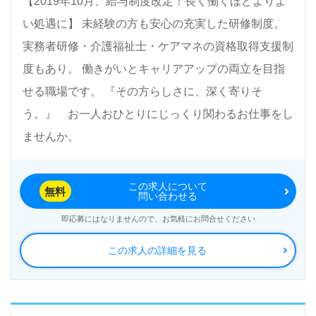
【2019年10月、給与制度改定！長く働くほどよりよ
時間10時間）、年末年始手当、交通費規定内支給
株式会社ベネッセスタイルケアは、一人ひとりを生涯にわ
※定期昇給、昇格による基本給アップあり
い処遇に】 未経験の方も安心の充実した研修制度。
たって支援するベネッセグループの会社です。
介護事業では、「自分や自分の家族がしてもらいたいサー
【賞与】 入社時等級の場合：基本給×1ヶ月
実務者研修・介護福祉士・ケアマネの資格取得支援制
ビスを提供する」をテーマに、ご高齢者とご家族のための
※入社3ヶ月後に昇格審査あり 昇格後：基本給×2ヶ月
度もあり。 働きがいとキャリアアップの両立を目指
介護サービスを提供しています。
※試用期間3ヶ月（労働条件は本採用時と変更なし）
リハビリホームまどかは、職員・ご入居さま、ご家族様、
せる職場です。 『その方らしさに、深く寄りそ
そして地域の方々など多くの方々との「円・縁」を大切に
２．月給245,000円～
う。』 お一人おひとりにじっくり関わるお仕事をし
しています。
＜応募資格> 介護福祉士
ませんか。
本社所在地：東京都新宿区西新宿2-3-1 新宿モノリスビル
＜備考> （夜勤5回／月、介護福祉士手当含む）
5F
※この他に保育手当お子様1人につき10,000円（規定あ
企業情報 ：https://www.benesse-style-care.co.jp/
り）、ケアマネ資格手当5,000円、残業手当（月平均残業
この求人について
無料
時間10時間）、年末年始手当、交通費規定内支給
問い合わせる
※定期昇給、昇格による基本給アップあり
即応募にはなりませんので、お気軽にお問合せください
【賞与】 入社時等級の場合：基本給×1ヶ月
この求人の詳細を見る
※入社3ヶ月後に昇格審査あり 昇格後：基本給×2ヶ月
※試用期間3ヶ月（労働条件は本採用時と変更なし）
３．月給217,000円～
＜応募資格> 介護職員初任者研修（ヘルパー2級）以上