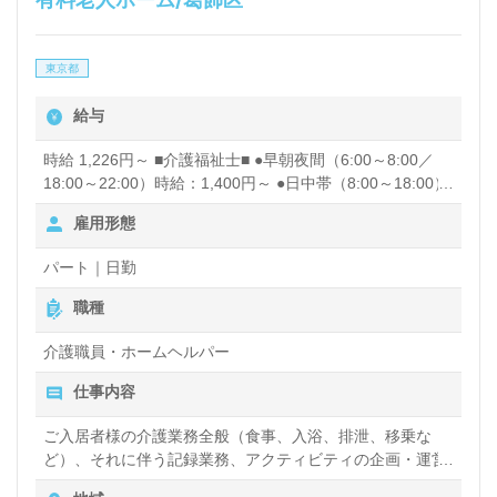
東京都
給与
時給 1,226円～ ■介護福祉士■ ●早朝夜間（6:00～8:00／
18:00～22:00）時給：1,400円～ ●日中帯（8:00～18:00）
時給：1,300円～ ■初任者研修■ ●早朝夜間（6:00～8:00／
雇用形態
18:00～22:00）時給：1,300円～ ●日中帯（8:00～18:00）
時給：1,226円～ 昇給あり
パート｜日勤
職種
介護職員・ホームヘルパー
仕事内容
ご入居者様の介護業務全般（食事、入浴、排泄、移乗な
ど）、それに伴う記録業務、アクティビティの企画・運営
など