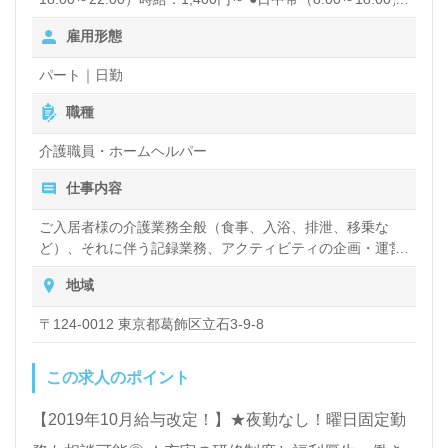
時給：1,300円～ ■初任者研修■ ●早朝夜間（6:00～8:00／
雇用形態
18:00～22:00）時給：1,300円～ ●日中帯（8:00～18:00）
時給：1,226円～ 昇給あり
パート｜日勤
職種
介護職員・ホームヘルパー
仕事内容
ご入居者様の介護業務全般（食事、入浴、排泄、移乗な
ど）、それに伴う記録業務、アクティビティの企画・運営
など
地域
〒124-0012 東京都葛飾区立石3-9-8
この求人のポイント
【2019年10月給与改定！】★夜勤なし！曜日固定勤