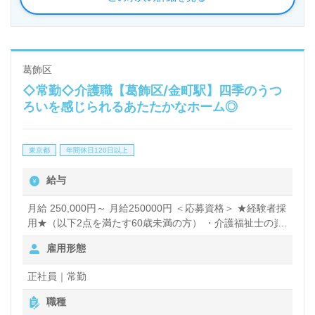
葛飾区
◇常勤◇介護職【葛飾区/金町駅】四季のうつ
ろいを感じられるあたたかなホーム◎
東京都
年間休日120日以上
給与
月給 250,000円～ 月給250000円 ＜応募資格＞ ★経験者採
用★（以下2点を満たす60歳未満の方） ・介護福祉士の資
格をお持ちの方 ・介護関連施設で週4～5日勤務（雇用形態
雇用形態
不問）を合算で5年以上経験のある方 ＜備考＞ ※夜勤手当
4.5回分として計算。また、その他手当含む。 ※個人のス
正社員｜常勤
キル・能力・経験により考慮の上、加算があります。 ◇そ
の他手当◇ ・地域調整給：40,000円/月 ・処遇改善加算手
職種
当：18,100円/月 ・夜勤手当：5,000円/回 ・介護福祉士資