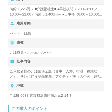
時給 1,226円～ ■介護福祉士■ ●早朝夜間（6:00～8:00／
18:00～22:00）時給：1,400円～ ●日中帯（8:00～18:00）
時給：1,300円～ ■初任者研修■ ●早朝夜間（6:00～8:00／
雇用形態
18:00～22:00）時給：1,300円～ ●日中帯（8:00～18:00）
時給：1,226円～ 昇給あり
パート｜日勤
職種
介護職員・ホームヘルパー
仕事内容
ご入居者様の介護業務全般（食事、入浴、排泄、移乗な
ど）、それに伴う記録業務、アクティビティの企画・運営
など
地域
〒125-0035 東京都葛飾区南水元2-14-7
この求人のポイント