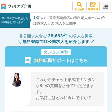
MENU
無料登録
求人検索
18
件の 「東京都葛飾区の有料老人ホームの介
90.1%の方が満足した
転職をしています
護職求人」の 求人を公開中
38,683件
非公開求人含む
の求人を掲載
無料登録で非公開求人を紹介します
カンタン30秒
無料
転職サポートはこちら
これからチャット形式でカンタン
な8つの質問をさせていただきま
す。
お気持ちはどれに近いですか？