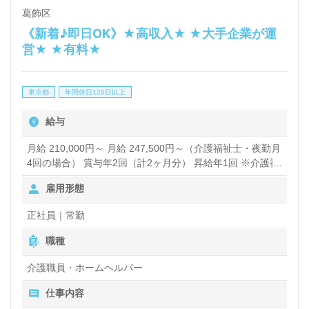
葛飾区
《新着♪即日OK》★高収入★ ★大手企業が運
営★ ★有料★
東京都
年間休日120日以上
給与
月給 210,000円～ 月給 247,500円～（介護福祉士・夜勤月
4回の場合） 賞与年2回（計2ヶ月分） 昇給年1回 ※介護福
祉士保有、施設経験5年以上 の方は★月給270,000円!!★ ＜
雇用形態
内訳＞ 基本給：140,000円 地域調整給：40,000円 処遇改
善加算関連手当：18,100円 特別勤務地手当20,000円 夜勤
正社員｜常勤
手当：5,000円/回 ＜その他手当＞ 介護福祉士手当：
18,100円 ケアマネ資格手当：5,000円 保育手当：10,000円
職種
（保育園に通う子ども1人につき） ※試用期間 3ヶ月 正社
員時と給与形態は変わりません。 賞与あり 昇給あり
介護職員・ホームヘルパー
仕事内容