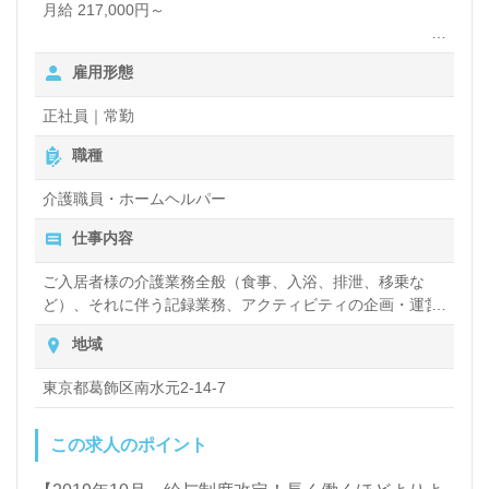
月給 217,000円～
１．月給265,000円～
雇用形態
＜応募資格> 介護福祉士
※経験者採用
正社員｜常勤
※・介護福祉士資格を保有されている方 ・介護施設
（※1)において夜勤経験を含むフルタイムで働いた経験が
職種
通算5年以上ある方
（※2） ※1） 介護施設･･･有料老人ホーム、特別養護老
介護職員・ホームヘルパー
人ホーム、介護老人保健施設、グループホーム、療養型病
仕事内容
院、小規模多機能型居宅介護ホーム
※2） 5年の定義･･･週4～5日間稼働した期間が
ご入居者様の介護業務全般（食事、入浴、排泄、移乗な
通算5年間であること（雇用形態は問わない）
ど）、それに伴う記録業務、アクティビティの企画・運営
など
＜備考> （夜勤5回／月、介護福祉士手当含む）
地域
（特養・老健・有料・療養型病床・ケアハウス・グループ
【法人情報】
ホーム・小規模多機能施設・ショートステイのいずれか
東京都葛飾区南水元2-14-7
会社名 ：株式会社ベネッセスタイルケア
で、夜勤経験を含む「常勤職」など、週平均4日以上勤務
設立年月：2003年12月1日
した期間の通算が丸5年以上の方）
資本金 ：1億円
この求人のポイント
※この他に保育手当お子様1人につき10,000円（規定あ
り）、ケアマネ資格手当5,000円、残業手当（月平均残業
業務内容：