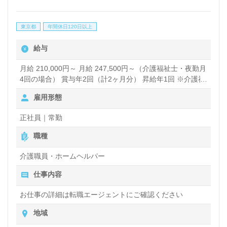
東京都
年間休日120日以上
給与
月給 210,000円～ 月給 247,500円～（介護福祉士・夜勤月
4回の場合） 賞与年2回（計2ヶ月分） 昇給年1回 ※介護福
祉士保有、施設経験5年以上 の方は★月給270,000円!!★ ＜
雇用形態
内訳＞ 基本給：140,000円 地域調整給：40,000円 処遇改
善加算関連手当：18,100円 特別勤務地手当20,000円 夜勤
正社員｜常勤
手当：5,000円/回 ＜その他手当＞ 介護福祉士手当：
18,100円 ケアマネ資格手当：5,000円 保育手当：10,000円
職種
（保育園に通う子ども1人につき） ※試用期間 3ヶ月 正社
員時と給与形態は変わりません。 賞与あり 昇給あり
介護職員・ホームヘルパー
仕事内容
お仕事の詳細は転職エージェントにご確認ください
地域