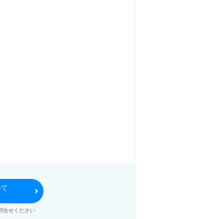
いて
る
問合せください