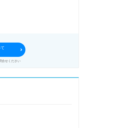
いて
る
問合せください