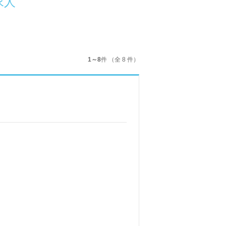
求人
1～8
件 （全 8 件）