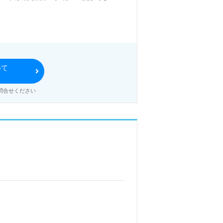
中心に訪問介護、通所介護、短期入
術を活用して介護業界NO.1を目指
いて
る
れる事業所様！◎
問合せください
利用者様宅への訪問（介護業務、買
実！完全週休2日制の働きやすい
でご利用者様お一人おひとりに寄り
事をしたい』等の方も大歓迎です！
わせも遠慮なくお願いします。
集、将来的に検討の方も遠慮なく＊
、年収交渉など完全無料サービスを
い合わせお待ちしております。