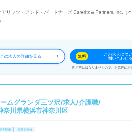
ツ・アンド・パートナーズ Careritz & Partners, In
る
4.11月現在）。宮城県、東京都、神奈川県、千葉県、埼玉県、愛
、居宅介護支援、パートナーズサービス、レジデンシャル、トラ
企業様です。
この求人につ
この求人の詳細を見る
無料
問い合わせ
！『ケアリッツ品質』でプロフェッショナル訪問介護を実現さ
即応募にはなりませんので、お気軽にお
サービス提供責任者経験のある方をお迎えします。訪問介護事
（介護計画の作成、ご利用者・ご家族との面談、ケアマネジャ
職場環境、充実のOJT/各種研修プログラム、働く人を大切に
サービス提供責任者として専門性を高めたい、今までの経験を
ームグランダ三ツ沢/求人/介護職/
がいを感じながら仕事をしたい』『施設形態や環境を変えて仕
/神奈川県横浜市神奈川区
募集詳細等、担当コンサルタントよりご案内します。お問い合
任者研修
実務者研修