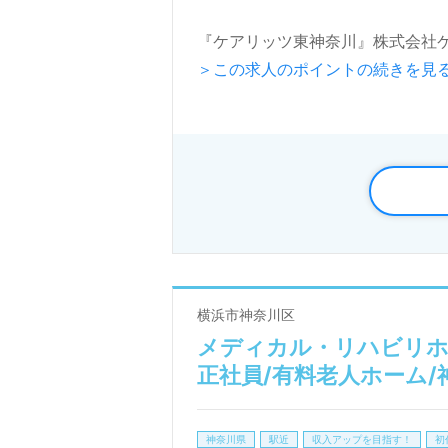
『ケアリッツ東神奈川』株式会社ケアリッ
＞この求人のポイントの続きを見
す。正社員2,991名以上（202
護、通所介護、短期入所生活介護
て介護業界NO.1を目指す注目の
◎ご利用者様の笑顔がやりがいに
看護助手や介護職経験をベースに
ービス提供責任者として調整全般
務）を中心にお願いします。明るい
横浜市神奈川区
ムワークもうれしいポイント！『
メディカル・リハビリホ
チベーション高く働きたい、働き
正社員/有料老人ホーム
サービス展開エリアは神奈川区。
神奈川県
駅近
収入アップを目指す！
初