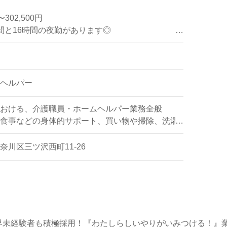
の正社員/パート仕事探しは【ウィルオブ介護】＊求人情報収
302,500円
望に応じてお問い合わせ/ご相談可能です。転職相談、求人紹介
間と16時間の夜勤があります◎
も取扱いあり！＞"転職支援"のプロと一緒に転職活動！お問
の場合）2,500円/回
合）5,000円/回（夜勤回数月5回程度）
ヘルパー
修6,000円/月、介護福祉士21,500円/月、ケアマ
おける、介護職員・ホームヘルパー業務全般
食事などの身体的サポート、買い物や掃除、洗濯
は実務者研修をお持ちの方も対象。
ポートなど
を支給の場合は対象外となります。
川区三ツ沢西町11-26
00円（規定あり）
界未経験者も積極採用！『わたしらしいやりがいみつける！』
期昇給、昇格による基本給アップあり）