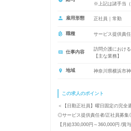
※上記は諸手当（固
ど）を含めた総支
※給与額は経験年
雇用形態
正社員｜常勤
【別途支給手当】
職種
サービス提供責任
時間外手当
土日出勤手当
訪問介護における
仕事内容
通勤手当 他
【主な業務】
介護福祉士手当（1
担当者会議の参加
初回サービスを含
地域
神奈川県横浜市神奈
賞与 年2回（4月
ケアマネジャーと
給与改定 年1回
スタッフへのレク
お客様本人・家族
この求人のポイント
ケアの組み立て
必要書類の作成 
＜【日勤正社員】曜日固定の完全週
新規ご利用者様を
◎サービス提供責任者/正社員募集
め、ホームヘルパ
【月給330,000円～360,00
す。