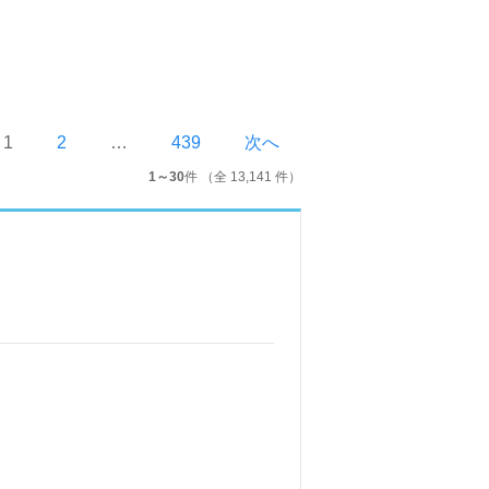
1
2
…
439
次へ
1～30
件 （全 13,141 件）