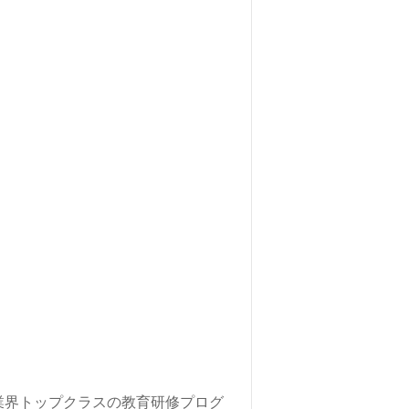
集、将来的に検討の方も遠慮なく＊
、年収交渉など完全無料サービスを
い合わせお待ちしております。
業界トップクラスの教育研修プログ