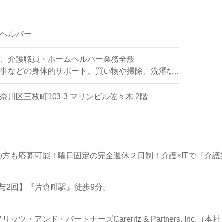
祉士）15,000円
（4月）
ヘルパー
、10月）
、介護職員・ホームヘルパー業務全般
事などの身体的サポート、買い物や掃除、洗濯な
ートなど
川区三枚町103-3 マリンビル佐々木 2階
方も応募可能！曜日固定の完全週休２日制！介護×ITで『介護業
円/賞与2回】『片倉町駅』徒歩9分。
・アンド・パートナーズCareritz & Partners, Inc