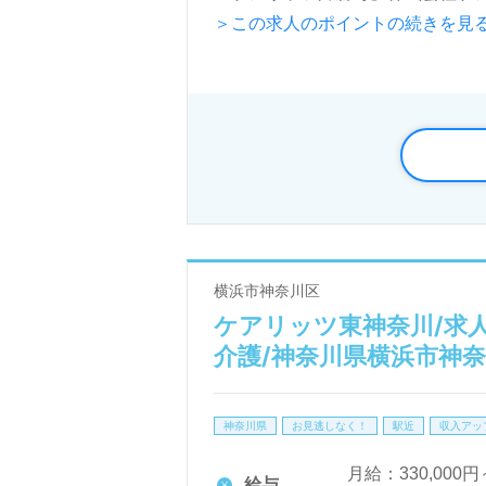
＞この求人のポイントの続きを見
正社員2,600人以上。宮城県、
所生活介護、居宅介護支援、パート
している注目の企業様です。
◎ご利用者様の笑顔がやりがいに
看護助手や介護職経験のある方を
い物や掃除、洗濯等の日常生活サ
勤務形態、多彩な資格支援制度、
横浜市神奈川区
添いたい』『日勤正社員で働きた
ケアリッツ東神奈川/求人
サービス展開エリアは神奈川区。
介護/神奈川県横浜市神
全国の求人ご紹介！医療/福祉業界
神奈川県
お見逃しなく！
駅近
収入アッ
LINE、メール、お電話などご希
月給：330,000円～
ご利用いただけます。＜非公開求人
給与