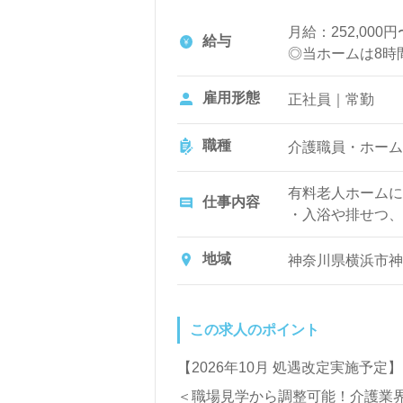
全国の求人ご紹介！医療/福祉業界
月給：252,000円〜
LINE、メール、お電話などご希
給与
◎当ホームは8時
ご利用いただけます。＜非公開求人
夜勤手当：（8時間
雇用形態
正社員｜常勤
（16時間の場
交通費規定内支給
職種
介護職員・ホーム
残業手当
資格手当：初任者研
有料老人ホームに
仕事内容
ネ5,000円/月
・入浴や排せつ、
※初任者研修手当
など日常生活のサ
※介護福祉士手当
地域
神奈川県横浜市神奈
社内専門資格手当
年末年始手当
保育手当：10,0
この求人のポイント
有給取得促進手当
【2026年10月 処遇改定実施予定】
賞与（年2回）
＜職場見学から調整可能！介護業
昇給（年1回、定