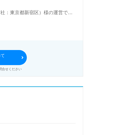
c.（本社：東京都新宿区）様の運営で
知県、山梨県、大阪府を中心に訪問介
ベル事業を展開。IT技術を活用し
いて
る
れる事業所様！◎
問合せください
業所での勤務経験は問いません。サ
ーとの調整、介護職員サポート業
するカルチャー、職員様同士のチー
活かして現場の今を支えたい』『モ
事をしたい』等の方も大歓迎です！
わせも遠慮なくお願いします。