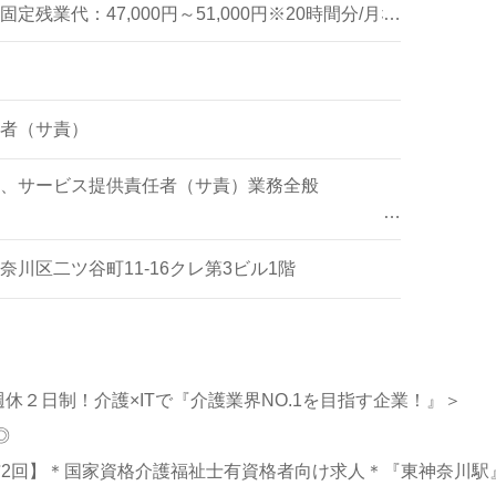
定残業代：47,000円～51,000円※20時間分/月な
給額です。
数・勤務実績などを考慮して決定いたします。
者（サ責）
、サービス提供責任者（サ責）業務全般
5000円）
め日常のサービス提供
川区二ツ谷町11-16クレ第3ビル1階
、10月）
の連携
（4月）
チャー
からの要望確認、
など
休２日制！介護×ITで『介護業界NO.1を目指す企業！』＞
獲得するための営業活動や、自身の担当内外含
◎
ーとして日常的な介護サービスの提供も行いま
0円 /賞与2回】＊国家資格介護福祉士有資格者向け求人＊『東神奈川