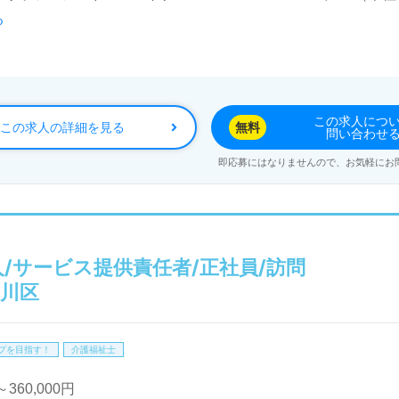
る
東京都、神奈川県、千葉県、埼玉県、愛知県、山梨県、大阪府を
ナーズサービス、レジデンシャル、トラベル事業を展開。IT技
この求人につ
この求人の詳細を見る
無料
問い合わせ
！『ケアリッツ品質』でプロフェッショナル訪問介護を実現さ
即応募にはなりませんので、お気軽にお
お迎えします。訪問介護事業所での勤務経験は問いません。ご
ポート）をお願いします。それぞれの成長に沿った研修制度も充
働く人を大切にするカルチャーも嬉しいポイント！『訪問介護
い、メリハリをつけて働きたい』『施設形態や環境を変えて仕
/サービス提供責任者/正社員/訪問
募集詳細等、担当コンサルタントよりご案内します。お問い合
奈川区
の正社員/パート仕事探しは【ウィルオブ介護】＊求人情報収
プを目指す！
介護福祉士
望に応じてお問い合わせ/ご相談可能です。転職相談、求人紹介
360,000円
も取扱いあり！＞"転職支援"のプロと一緒に転職活動！お問