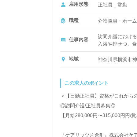
資格手当：（介護福
雇用形態
正社員｜常勤
超過勤務手当
給与改定：年1回
職種
介護職員・ホーム
賞与：年2回（4月
訪問介護における
仕事内容
入浴や排せつ、食
ど日常生活のサポ
地域
神奈川県横浜市神奈
この求人のポイント
＜【日勤正社員】資格がこれからの
◎訪問介護/正社員募集◎
【月給280,000円〜315,000円
『ケアリッツ片倉町』株式会社ケアリッツ