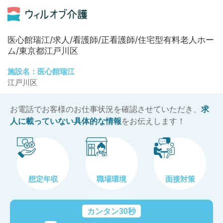
医心館瑞江/求人/看護師/正看護師/住宅型有料老人ホー
ム/東京都江戸川区
施設名：医心館瑞江
江戸川区
お電話でお客様のお仕事状況を確認させていただき、
求
人に載っていない具体的な情報
をお伝えします！
想定年収
職場環境
面接対策
カンタン30秒