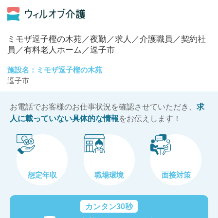
ミモザ逗子樫の木苑／夜勤／求人／介護職員／契約社
員／有料老人ホーム／逗子市
施設名：ミモザ逗子樫の木苑
逗子市
お電話でお客様のお仕事状況を確認させていただき、
求
人に載っていない具体的な情報
をお伝えします！
想定年収
職場環境
面接対策
カンタン30秒