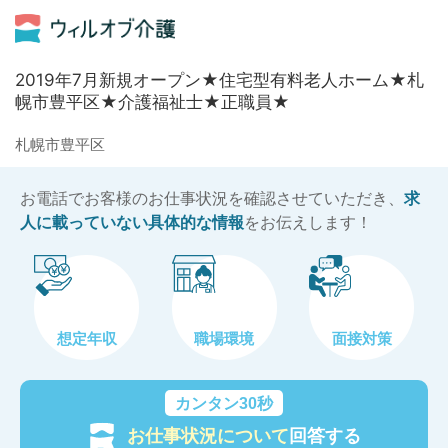
2019年7月新規オープン★住宅型有料老人ホーム★札
幌市豊平区★介護福祉士★正職員★
札幌市豊平区
お電話でお客様のお仕事状況を確認させていただき、
求
人に載っていない具体的な情報
をお伝えします！
想定年収
職場環境
面接対策
カンタン30秒
お仕事状況について
回答する